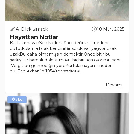
A. Dilek Şimşek
10 Mart 2025
Hayattan Notlar
KurtulamayanSen kader ağacı değilsin – nedeni
buTutkularına bırak kendiniBir soluk var yaşıyor uzak
uzakBu daha ölmemişsin demektir Önce bitir bu
şarkıyıBir bardak doldur mavi– hiçbiri açmıyor mu seni –
Ve git bu gelmediğin yereKurtulamayan – nedeni
bu. Ece Ayhan’ın 1954’te yazdığı şi..
Devamı..
Öykü