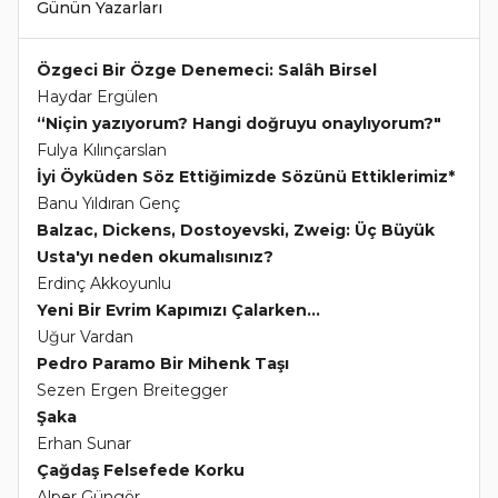
Günün Yazarları
Özgeci Bir Özge Denemeci: Salâh Birsel
Haydar Ergülen
“Niçin yazıyorum? Hangi doğruyu onaylıyorum?"
Fulya Kılınçarslan
İyi Öyküden Söz Ettiğimizde Sözünü Ettiklerimiz*
Banu Yıldıran Genç
Balzac, Dickens, Dostoyevski, Zweig: Üç Büyük
Usta'yı neden okumalısınız?
Erdinç Akkoyunlu
Yeni Bir Evrim Kapımızı Çalarken...
Uğur Vardan
Pedro Paramo Bir Mihenk Taşı
Sezen Ergen Breitegger
Şaka
Erhan Sunar
Çağdaş Felsefede Korku
Alper Güngör