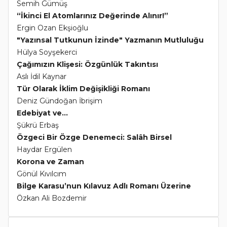
Semih Gümüş
“İkinci El Atomlarınız Değerinde Alınır!”
Ergin Ozan Ekşioğlu
"Yazınsal Tutkunun İzinde" Yazmanın Mutluluğu
Hülya Soyşekerci
Çağımızın Klişesi: Özgünlük Takıntısı
Aslı İdil Kaynar
Tür Olarak İklim Değişikliği Romanı
Deniz Gündoğan İbrişim
Edebiyat ve...
Şükrü Erbaş
Özgeci Bir Özge Denemeci: Salâh Birsel
Haydar Ergülen
Korona ve Zaman
Gönül Kıvılcım
Bilge Karasu’nun Kılavuz Adlı Romanı Üzerine
Özkan Ali Bozdemir