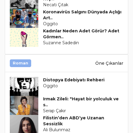
Necati Çıtak
Koronavirüs Salgını Dünyada Açlığı
Art..
Oggito
Kadınlar Neden Adet Görür? Adet
Görmen..
Suzanne Sadedin
Öne Çıkanlar
Roman
Distopya Edebiyatı Rehberi
Oggito
Irmak Zileli: "Hayat bir yolculuk ve
s..
Serap Çakır
Filistin’den ABD’ye Uzanan
Sessizlik
Ali Bulunmaz