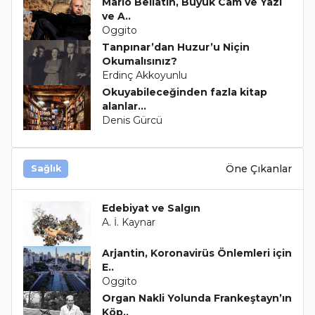
Mario Bellatin, Büyük Cam ve Yazı
ve A..
Oggito
Tanpınar’dan Huzur’u Niçin
Okumalısınız?
Erdinç Akkoyunlu
Okuyabileceğinden fazla kitap
alanlar...
Denis Gürcü
Öne Çıkanlar
Sağlık
Edebiyat ve Salgın
A. İ. Kaynar
Arjantin, Koronavirüs Önlemleri için
E..
Oggito
Organ Nakli Yolunda Frankeştayn’ın
Köp..