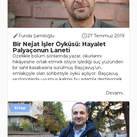
Funda Şamiloğlu
27 Temmuz 2019
Bir Nejat İşler Öyküsü: Hayalet
Palyaçonun Laneti
Özellikle bölüm sonlarında yazar, okurlarını
hikâyesine ortak etmek istiyor.İşlediği suç yüzünden
bir sahil kasabasına sürülmüş Başçavuş’un,
emlakçiyle olan sohbetiyle öykü açılıyor. Başçavuş
şezlonglarda uyumuş kalmış bu adamla dertleşmek
istiyor, be..
Devamı..
Kitap