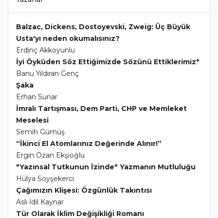
Balzac, Dickens, Dostoyevski, Zweig: Üç Büyük
Usta'yı neden okumalısınız?
Erdinç Akkoyunlu
İyi Öyküden Söz Ettiğimizde Sözünü Ettiklerimiz*
Banu Yıldıran Genç
Şaka
Erhan Sunar
İmralı Tartışması, Dem Parti, CHP ve Memleket
Meselesi
Semih Gümüş
“İkinci El Atomlarınız Değerinde Alınır!”
Ergin Ozan Ekşioğlu
"Yazınsal Tutkunun İzinde" Yazmanın Mutluluğu
Hülya Soyşekerci
Çağımızın Klişesi: Özgünlük Takıntısı
Aslı İdil Kaynar
Tür Olarak İklim Değişikliği Romanı