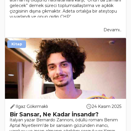
atılmamış oluşunu hatırlatanlara karşı, “Onun da zamanı
gelecek” demek süreci toplumsallaştırma ve açıklık
çizgisinin dışına çıkmaktır. Adeta ortalığa bir ateştopu
yuvarlandı ve onun gidip CHP’..
Devamı..
Kitap
Ilgaz Gökırmaklı
24 Kasım 2025
Bir Sansar, Ne Kadar İnsandır?
İtalyan yazar Bernardo Zannoni, ödüllü romanı Benim
Aptal Niyetlerim'de bir sansarın gözünden inancı,