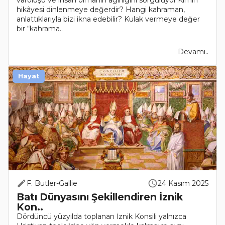
varoluşu ve insan olmanın ağırlığını sorguluyor.Kimin
hikâyesi dinlenmeye değerdir? Hangi kahraman,
anlattıklarıyla bizi ikna edebilir? Kulak vermeye değer
bir “kahrama..
Devamı..
Hayat
F. Butler-Gallie
24 Kasım 2025
Batı Dünyasını Şekillendiren İznik
Kon..
Dördüncü yüzyılda toplanan İznik Konsili yalnızca