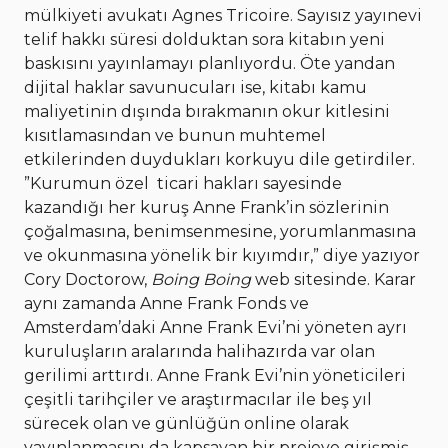
mülkiyeti avukatı Agnes Tricoire. Sayısız yayınevi
telif hakkı süresi dolduktan sora kitabın yeni
baskısını yayınlamayı planlıyordu. Öte yandan
dijital haklar savunucuları ise, kitabı kamu
maliyetinin dışında bırakmanın okur kitlesini
kısıtlamasından ve bunun muhtemel
etkilerinden duydukları korkuyu dile getirdiler.
”Kurumun özel ticari hakları sayesinde
kazandığı her kuruş Anne Frank’in sözlerinin
çoğalmasına, benimsenmesine, yorumlanmasına
ve okunmasına yönelik bir kıyımdır,” diye yazıyor
Cory Doctorow,
Boing Boing
web sitesinde. Karar
aynı zamanda Anne Frank Fonds ve
Amsterdam’daki Anne Frank Evi’ni yöneten ayrı
kuruluşların aralarında halihazırda var olan
gerilimi arttırdı. Anne Frank Evi’nin yöneticileri
çeşitli tarihçiler ve araştırmacılar ile beş yıl
sürecek olan ve günlüğün online olarak
yayınlanmasını da kapsayan bir projeye girişmiş