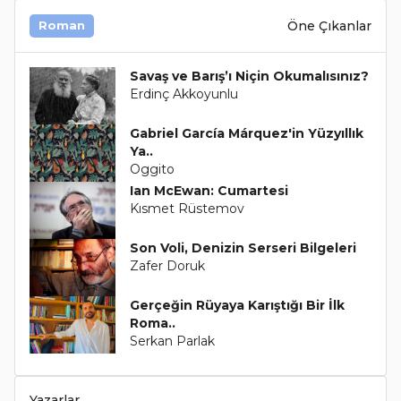
Öne Çıkanlar
Roman
Savaş ve Barış’ı Niçin Okumalısınız?
Erdinç Akkoyunlu
Gabriel García Márquez'in Yüzyıllık
Ya..
Oggito
Ian McEwan: Cumartesi
Kısmet Rüstemov
Son Voli, Denizin Serseri Bilgeleri
Zafer Doruk
Gerçeğin Rüyaya Karıştığı Bir İlk
Roma..
Serkan Parlak
Yazarlar