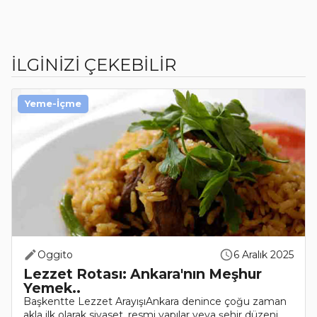
İLGİNİZİ ÇEKEBİLİR
Yeme-İçme
Oggito
6 Aralık 2025
Lezzet Rotası: Ankara'nın Meşhur
Yemek..
Başkentte Lezzet ArayışıAnkara denince çoğu zaman
akla ilk olarak siyaset, resmi yapılar veya şehir düzeni