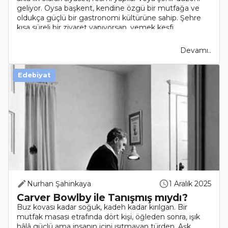
geliyor. Oysa başkent, kendine özgü bir mutfağa ve
oldukça güçlü bir gastronomi kültürüne sahip. Şehre
kısa süreli bir ziyaret yapıyorsan, yemek keşfi ..
Devamı..
Edebiyat
Nurhan Şahinkaya
1 Aralık 2025
Carver Bowlby ile Tanışmış mıydı?
Buz kovası kadar soğuk, kadeh kadar kırılgan. Bir
mutfak masası etrafında dört kişi, öğleden sonra, ışık
hâlâ güçlü ama insanın içini ısıtmayan türden. Aşk