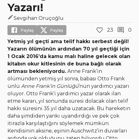
Yazarı!
Sevgihan Oruçoğlu
23
0
Paylaş
Paylaş
Yetmiş yıl geçti ama telif hakkı serbest değil!
Yazarın ölümünün ardından 70 yıl geçtiği için
1 Ocak 2016’da kamu malı haline gelecek olan
kitabın okur kitlesinin de buna bağlı olarak
artması bekleniyordu.
Anne Frank’in
ölümünden yetmiş yıl sonra, babası Otto Frank
ünlü
Anne Frank’in Günlüğü
’nün yardımcı yazarı
oluyor. Otto Frank’i yardımcı yazar olarak ilan
etme kararı, yıl sonunda süresi dolacak olan telif
hakkı süresini 35 yıl daha uzatacak. Bu hareketin
daha şimdiden yankı uyandırdığı ve pek çok
itirazla karşılaştığını söylemek mümkün.
Kendisinin aksine, eşinin Auschwitz’in duvarları
ardında yok olduğunu zaten biliyordu Otto