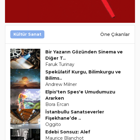
Öne Çıkanlar
Kültür Sanat
Bir Yazarın Gözünden Sinema ve
Diğer T..
Faruk Turinay
Spekülatif Kurgu, Bilimkurgu ve
Bilims..
Andrew Milner
Elpis'ten Spes'e Umudumuzu
Ararken
Bora Ercan
İstanbullu Sanatseverler
Fişekhane’de ..
Oggito
Edebi Sonsuz: Alef
Maurice Blanchot