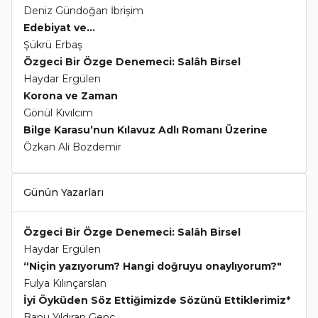
Deniz Gündoğan İbrişim
Edebiyat ve...
Şükrü Erbaş
Özgeci Bir Özge Denemeci: Salâh Birsel
Haydar Ergülen
Korona ve Zaman
Gönül Kıvılcım
Bilge Karasu’nun Kılavuz Adlı Romanı Üzerine
Özkan Ali Bozdemir
Günün Yazarları
Özgeci Bir Özge Denemeci: Salâh Birsel
Haydar Ergülen
“Niçin yazıyorum? Hangi doğruyu onaylıyorum?"
Fulya Kılınçarslan
İyi Öyküden Söz Ettiğimizde Sözünü Ettiklerimiz*
Banu Yıldıran Genç