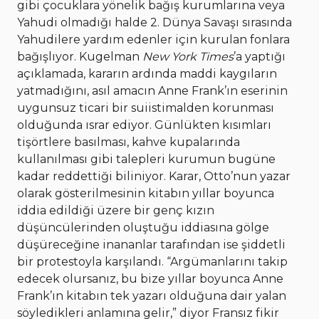
gibi çocuklara yönelik bağış kurumlarına veya
Yahudi olmadığı halde 2. Dünya Savaşı sırasında
Yahudilere yardım edenler için kurulan fonlara
bağışlıyor. Kugelman
New York Times
’a yaptığı
açıklamada, kararın ardında maddi kaygıların
yatmadığını, asıl amacın Anne Frank’ın eserinin
uygunsuz ticari bir suiistimalden korunması
olduğunda ısrar ediyor. Günlükten kısımları
tişörtlere basılması, kahve kupalarında
kullanılması gibi talepleri kurumun bugüne
kadar reddettiği biliniyor. Karar, Otto’nun yazar
olarak gösterilmesinin kitabın yıllar boyunca
iddia edildiği üzere bir genç kızın
düşüncülerinden oluştuğu iddiasına gölge
düşüreceğine inananlar tarafından ise şiddetli
bir protestoyla karşılandı. “Argümanlarını takip
edecek olursanız, bu bize yıllar boyunca Anne
Frank’ın kitabın tek yazarı olduğuna dair yalan
söyledikleri anlamına gelir,” diyor Fransız fikir