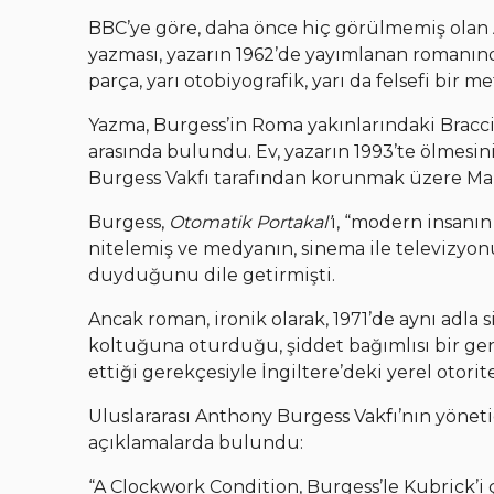
BBC’ye göre, daha önce hiç görülmemiş olan
yazması, yazarın 1962’de yayımlanan romanında
parça, yarı otobiyografik, yarı da felsefi bir me
Yazma, Burgess’in Roma yakınlarındaki Bracci
arasında bulundu. Ev, yazarın 1993’te ölmesini
Burgess Vakfı tarafından korunmak üzere Man
Burgess,
Otomatik Portakal’
ı, “modern insanın
nitelemiş ve medyanın, sinema ile televizyon
duyduğunu dile getirmişti.
Ancak roman, ironik olarak, 1971’de aynı adla
koltuğuna oturduğu, şiddet bağımlısı bir genci
ettiği gerekçesiyle İngiltere’deki yerel otorit
Uluslararası Anthony Burgess Vakfı’nın yönetic
açıklamalarda bulundu:
“A Clockwork Condition, Burgess’le Kubrick’i ç