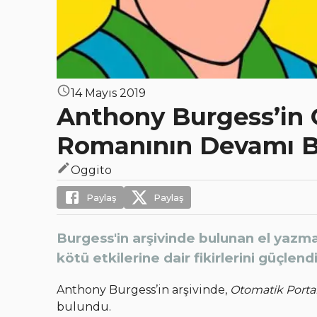
14 Mayıs 2019
Anthony Burgess’in 
Romanının Devamı 
Oggito
Paylaş
Paylaş
Burgess'in arşivinde bulunan el yazma
kötü etkilerine dair fikirlerini güçlendi
Anthony Burgess’in arşivinde,
Otomatik Porta
bulundu.