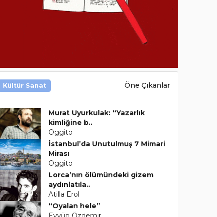
Öne Çıkanlar
Kültür Sanat
Murat Uyurkulak: “Yazarlık
kimliğine b..
Oggito
İstanbul’da Unutulmuş 7 Mimari
Mirası
Oggito
Lorca’nın ölümündeki gizem
aydınlatıla..
Atilla Erol
“Oyalan hele”
Eyyüp Özdemir