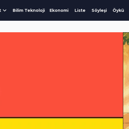
t
Bilim Teknoloji
Ekonomi
Liste
Söyleşi
Öykü