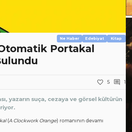
Ne Haber
Edebiyat
Kitap
Otomatik Portakal
Bulundu
5
1
sı, yazarın suça, cezaya ve görsel kültürün
riyor.
kal
(
A Clockwork Orange
) romanının devamı