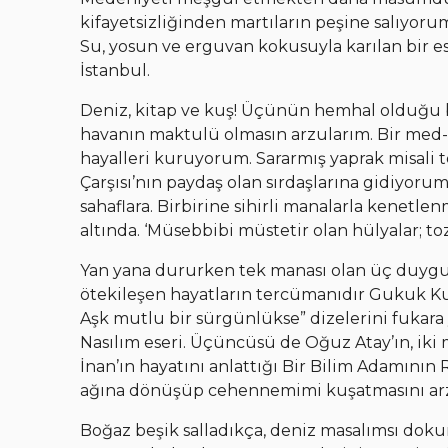
kifayetsizliğinden martıların peşine salıyo
Su, yosun ve erguvan kokusuyla karılan bir 
İstanbul.
Deniz, kitap ve kuş! Üçünün hemhal olduğu bi
havanın maktulü olmasın arzularım. Bir med-c
hayalleri kuruyorum. Sararmış yaprak misali t
Çarşısı’nın paydaş olan sırdaşlarına gidiyorum.
sahaflara. Birbirine sihirli manalarla kenet
altında. ‘Müsebbibi müstetir olan hülyalar; tozlu
Yan yana dururken tek manası olan üç duygud
ötekileşen hayatların tercümanıdır Gukuk Kuşu
Aşk mutlu bir sürgünlükse” dizelerini fukar
Nasılım eseri. Üçüncüsü de Oğuz Atay’ın, ik
İnan’ın hayatını anlattığı Bir Bilim Adamının 
ağına dönüşüp cehennemimi kuşatmasını arzu
Boğaz beşik salladıkça, deniz masalımsı doku