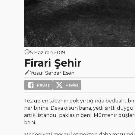
5 Haziran 2019
Firari Şehir
Yusuf Serdar Esen
Paylaş
Paylaş
Tez gelen sabahın gök yırtığında bedbaht bir
her birine. Deva olsun bana, yedi sırtlı duyg
artık, İstanbul paklasın beni. Müntehir düşlerde
beni.
Medeniyeti meşgul etmekten daha masumdur 