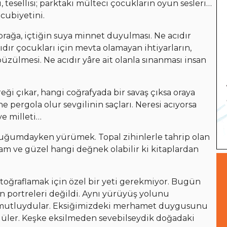
 tesellisi; parktaki mülteci çocukların oyun sesleri…
ubiyetini.
prağa, içtiğin suya minnet duyulması. Ne acıdır
ır çocukları için mevta olamayan ihtiyarların,
ülmesi. Ne acıdır yâre ait olanla sınanması insan
eği çıkar, hangi coğrafyada bir savaş çıksa oraya
e pergola olur sevgilinin saçları. Neresi acıyorsa
ve milleti…
tuğumdayken yürümek. Topal zihinlerle tahrip olan
m ve güzel hangi değnek olabilir ki kitaplardan
toğraflamak için özel bir yeti gerekmiyor. Bugün
 portreleri değildi. Aynı yürüyüş yolunu
n mutluydular. Eksiğimizdeki merhamet duygusunu
er. Keşke eksilmeden sevebilseydik doğadaki