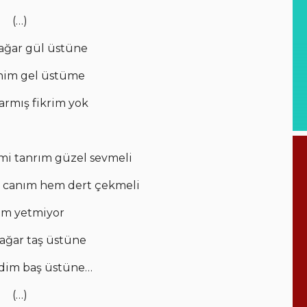
(…)
ağar gül üstüne
enim gel üstüme
armış fikrim yok
mi tanrım güzel sevmeli
i canım hem dert çekmeli
im yetmiyor
ağar taş üstüne
evdim baş üstüne…
(…)