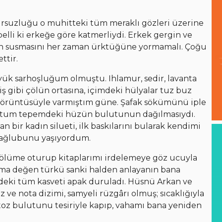
ursuzluğu o muhitteki tüm meraklı gözleri üzerine
elli ki erkeğe göre katmerliydi. Erkek gergin ve
nın susmasını her zaman ürktüğüne yormamalı. Çoğu
ttir.
k sarhoşluğum olmuştu. Ihlamur, sedir, lavanta
gibi çölün ortasına, içimdeki hülyalar tuz buz
tı örüntüsüyle varmıştım güne. Şafak sökümünü iple
untum tepemdeki hüzün bulutunun dağılmasıydı.
bir kadın silueti, ilk baskılarını bularak kendimi
 mağlubunu yaşıyordum.
ı bölüme oturup kitaplarımı irdelemeye göz ucuyla
ma değen türkü sanki halden anlayanın bana
deki tüm kasveti apak duruladı. Hüsnü Arkan ve
e nota dizimi, samyeli rüzgârı olmuş; sıcaklığıyla
oz bulutunu tesiriyle kapıp, vahamı bana yeniden