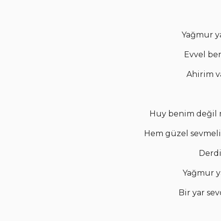
Yağmur y
Evvel b
Ahirim v
Huy benim değil 
Hem güzel sevmel
Derd
Yağmur y
Bir yar s