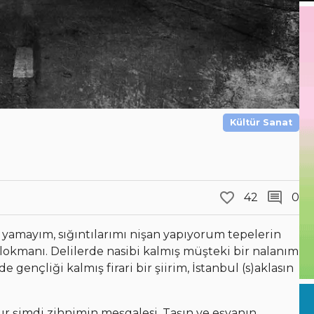
Kültür Sanat
42
0
 yamayım, sığıntılarımı nişan yapıyorum tepelerin
u lokmanı. Delilerde nasibi kalmış müşteki bir nalanım
 gençliği kalmış firari bir şiirim, İstanbul (s)aklasın
şimdi zihnimin meşgalesi. Taşın ve eşyanın