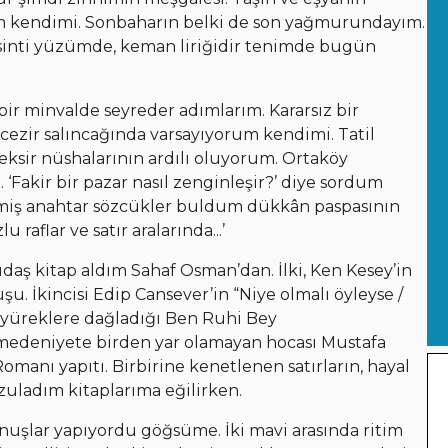
rum kendimi. Sonbaharın belki de son yağmurundayım.
esinti yüzümde, keman liriğidir tenimde bugün
r minvalde seyreder adımlarım. Kararsız bir
ezir salıncağında varsayıyorum kendimi. Tatil
eksir nüshalarının ardılı oluyorum. Ortaköy
 ‘Fakir bir pazar nasıl zenginleşir?’ diye sordum
lenmiş anahtar sözcükler buldum dükkân paspasının
 raflar ve satır aralarında...’
aş kitap aldım Sahaf Osman’dan. İlki, Ken Kesey’in
. İkincisi Edip Cansever’in “Niye olmalı öyleyse /
a yüreklere dağladığı Ben Ruhi Bey
i medeniyete birden yar olamayan hocası Mustafa
Romanı yapıtı. Birbirine kenetlenen satırların, hayal
ladım kitaplarıma eğilirken.
nuşlar yapıyordu göğsüme. İki mavi arasında ritim