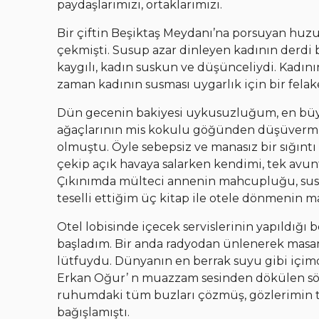
paydaşlarımızı, ortaklarımızı.
Bir çiftin Beşiktaş Meydanı’na porsuyan huz
çekmişti. Susup azar dinleyen kadının derdi b
kaygılı, kadın suskun ve düşünceliydi. Kadı
zaman kadının susması uygarlık için bir felake
Dün gecenin bakiyesi uykusuzluğum, en büyü
ağaçlarının mis kokulu göğünden düşüvermiş 
olmuştu. Öyle sebepsiz ve manasız bir sığın
çekip açık havaya salarken kendimi, tek av
Çıkınımda mülteci annenin mahcupluğu, susan 
teselli ettiğim üç kitap ile otele dönmenin
Otel lobisinde içecek servislerinin yapıldığ
başladım. Bir anda radyodan ünlenerek masa
lütfuydu. Dünyanın en berrak suyu gibi içim
Erkan Oğur’ n muazzam sesinden dökülen söz v
ruhumdaki tüm buzları çözmüş, gözlerimin t
bağışlamıştı.