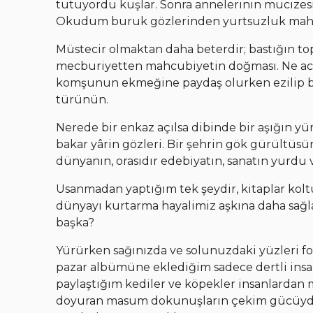
tutuyordu kuşlar. Sonra annelerinin mucizesi,
Okudum buruk gözlerinden yurtsuzluk mahc
Müstecir olmaktan daha beterdir; bastığın to
mecburiyetten mahcubiyetin doğması. Ne acıd
komşunun ekmeğine paydaş olurken ezilip büz
türünün.
Nerede bir enkaz açılsa dibinde bir aşığın yür
bakar yârin gözleri. Bir şehrin gök gürültüsün
dünyanın, orasıdır edebiyatın, sanatın yurdu 
Usanmadan yaptığım tek şeydir, kitaplar kol
dünyayı kurtarma hayalimiz aşkına daha sağla
başka?
Yürürken sağınızda ve solunuzdaki yüzleri fo
pazar albümüne eklediğim sadece dertli insan
paylaştığım kediler ve köpekler insanlarda
doyuran masum dokunuşların çekim gücüydül