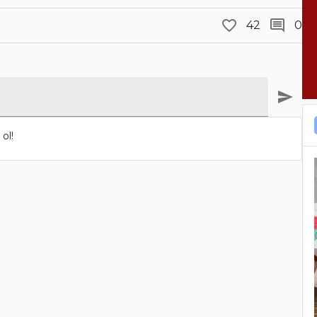
42
0
ol!