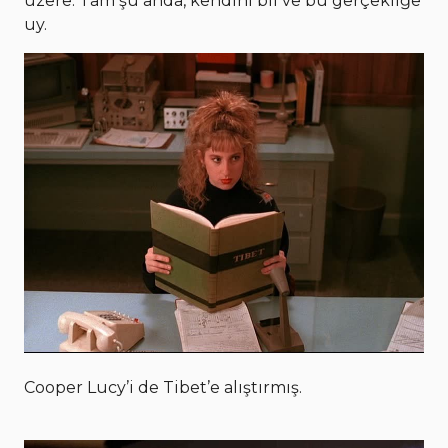
üzere. Tam şu anda, kendini bil ve bu gerçekliğe
uy.
Cooper Lucy’i de Tibet’e alıştırmış.