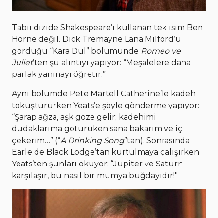
Tabii dizide Shakespeare’i kullanan tek isim Ben
Horne değil. Dick Tremayne Lana Milford’u
gördüğü “Kara Dul” bölümünde
Romeo ve
Juliet
’ten şu alıntıyı yapıyor: “Meşalelere daha
parlak yanmayı öğretir.”
Aynı bölümde Pete Martell Catherine’le kadeh
tokuştururken Yeats’e şöyle gönderme yapıyor:
“Şarap ağza, aşk göze gelir; kadehimi
dudaklarıma götürüken sana bakarım ve iç
çekerim…” (“
A Drinking Song
”tan). Sonrasında
Earle de Black Lodge’tan kurtulmaya çalışırken
Yeats’ten şunları okuyor: “Jüpiter ve Satürn
karşılaşır, bu nasıl bir mumya buğdayıdır!"