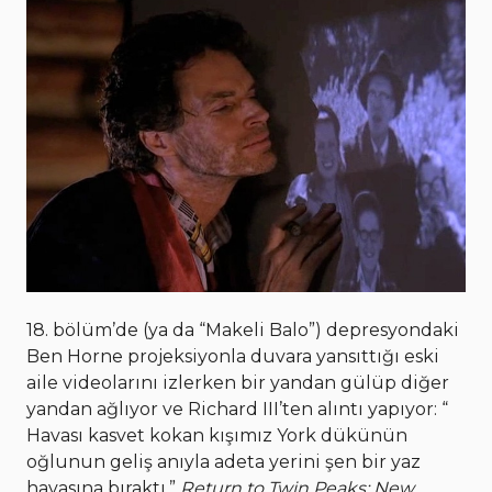
18. bölüm’de (ya da “Makeli Balo”) depresyondaki
Ben Horne projeksiyonla duvara yansıttığı eski
aile videolarını izlerken bir yandan gülüp diğer
yandan ağlıyor ve Richard III’ten alıntı yapıyor: “
Havası kasvet kokan kışımız York dükünün
oğlunun geliş anıyla adeta yerini şen bir yaz
havasına bıraktı.”
Return to Twin Peaks: New