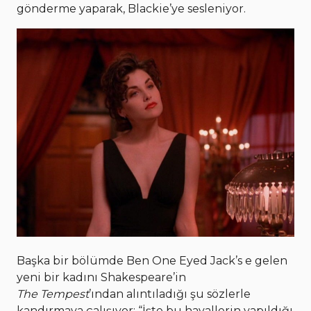
gönderme yaparak, Blackie’ye sesleniyor.
Başka bir bölümde Ben One Eyed Jack’s e gelen
yeni bir kadını Shakespeare’in
The Tempest
’ından alıntıladığı şu sözlerle
kandırmaya çalışıyor: “İşte bu hayallerin yapıldığı