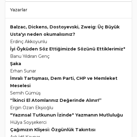
Yazarlar
Balzac, Dickens, Dostoyevski, Zweig: Üç Büyük
Usta'yı neden okumalısınız?
Erdinç Akkoyunlu
İyi Öyküden Söz Ettiğimizde Sözünü Ettiklerimiz*
Banu Yıldıran Genç
Şaka
Erhan Sunar
İmralı Tartışması, Dem Parti, CHP ve Memleket
Meselesi
Semih Gümüş
“İkinci El Atomlarınız Değerinde Alınır!”
Ergin Ozan Ekşioğlu
"Yazınsal Tutkunun İzinde" Yazmanın Mutluluğu
Hülya Soyşekerci
Çağımızın Klişesi: Özgünlük Takıntısı
Aslı İdil Kaynar