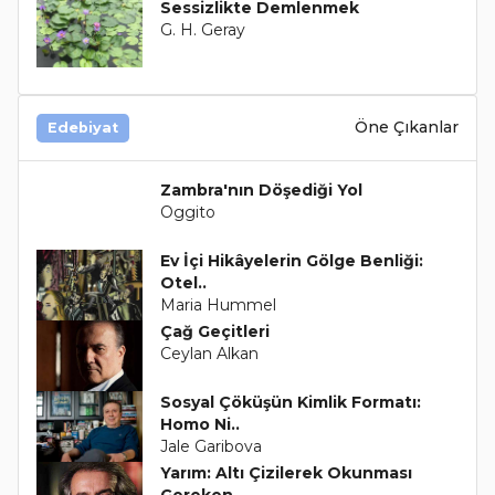
Sessizlikte Demlenmek
G. H. Geray
Öne Çıkanlar
Edebiyat
Zambra'nın Döşediği Yol
Oggito
Ev İçi Hikâyelerin Gölge Benliği:
Otel..
Maria Hummel
Çağ Geçitleri
Ceylan Alkan
Sosyal Çöküşün Kimlik Formatı:
Homo Ni..
Jale Garibova
Yarım: Altı Çizilerek Okunması
Gereken..