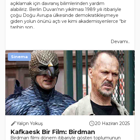
açıklamak için davranış bilimlerinden yardım
alabiliriz. Berlin Duvarı’nın yıkılması 1989 yılı itibariyle
çoğu Doğu Avrupa ülkesinde demokratikleşmeye
giden yolun önünü açtı ve kimi akademisyenlerce “bir
tarihin son..
Devamı..
Sinema
Yalçın Yokuş
20 Haziran 2025
Kafkaesk Bir Film: Birdman
Birdman filmi dönem itibariyle gösteri toplumunun