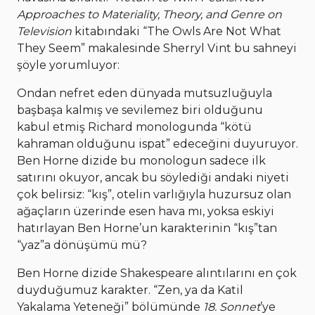
Approaches to Materiality, Theory, and Genre on
Television
kitabındaki “The Owls Are Not What
They Seem” makalesinde Sherryl Vint bu sahneyi
şöyle yorumluyor:
Ondan nefret eden dünyada mutsuzluğuyla
başbaşa kalmış ve sevilemez biri olduğunu
kabul etmiş Richard monologunda “kötü
kahraman olduğunu ispat” edeceğini duyuruyor.
Ben Horne dizide bu monologun sadece ilk
satırını okuyor, ancak bu söylediği andaki niyeti
çok belirsiz: “kış”, otelin varlığıyla huzursuz olan
ağaçların üzerinde esen hava mı, yoksa eskiyi
hatırlayan Ben Horne’un karakterinin “kış”tan
“yaz”a dönüşümü mü?
Ben Horne dizide Shakespeare alıntılarını en çok
duyduğumuz karakter. “Zen, ya da Katil
Yakalama Yeteneği” bölümünde
18. Sonnet
’ye