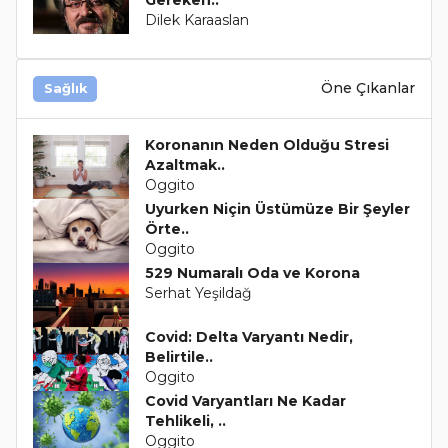
Dilek Karaaslan
Öne Çıkanlar
Sağlık
Koronanın Neden Olduğu Stresi
Azaltmak..
Oggito
Uyurken Niçin Üstümüze Bir Şeyler
Örte..
Oggito
529 Numaralı Oda ve Korona
Serhat Yeşildağ
Covid: Delta Varyantı Nedir,
Belirtile..
Oggito
Covid Varyantları Ne Kadar
Tehlikeli, ..
Oggito