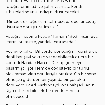
fotoğrafı. Evirip çevirdi. Alt köşesinde
fotoğrafçının adı ve şehri yazmasa kendi
albümlerinden alındığını düşünecekti.
“Birkaç günlüğüne misafir bizde,” dedi arkadaşı.
“İstersen görüştürelim sizi.”
Fotoğrafı cebine koyup “Tamam,” dedi İhsan Bey.
“Yarın, bu saatte, yandaki pastanede.”
Aceleyle kalktı. Biliyordu döneceğini. Kendisi de
dahil her şeyi yoktan var edebilecek güçte bir
kadındı Handan Hanım. Dönüp gelmeyi
başarmıştı işte. Hem de çok isteyip bir türlü
olduramadıkları oğullarıyla birlikte. On bir sene
olmuştu gideli, on bir yaşında bir çocukla
dönüyordu geri. Farkındaydı ona bahşedilenin.
Kıymetlerini bilecek, bir dediklerini iki
etmeyecekti.