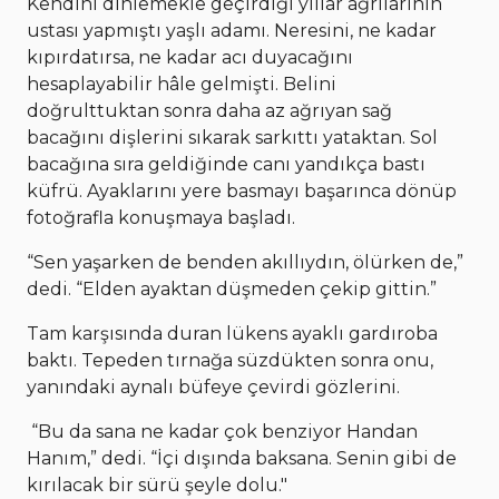
Kendini dinlemekle geçirdiği yıllar ağrılarının
ustası yapmıştı yaşlı adamı. Neresini, ne kadar
kıpırdatırsa, ne kadar acı duyacağını
hesaplayabilir hâle gelmişti. Belini
doğrulttuktan sonra daha az ağrıyan sağ
bacağını dişlerini sıkarak sarkıttı yataktan. Sol
bacağına sıra geldiğinde canı yandıkça bastı
küfrü. Ayaklarını yere basmayı başarınca dönüp
fotoğrafla konuşmaya başladı.
“Sen yaşarken de benden akıllıydın, ölürken de,”
dedi. “Elden ayaktan düşmeden çekip gittin.”
Tam karşısında duran lükens ayaklı gardıroba
baktı. Tepeden tırnağa süzdükten sonra onu,
yanındaki aynalı büfeye çevirdi gözlerini.
“Bu da sana ne kadar çok benziyor Handan
Hanım,” dedi. “İçi dışında baksana. Senin gibi de
kırılacak bir sürü şeyle dolu."