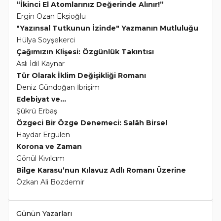
“İkinci El Atomlarınız Değerinde Alınır!”
Ergin Ozan Ekşioğlu
"Yazınsal Tutkunun İzinde" Yazmanın Mutluluğu
Hülya Soyşekerci
Çağımızın Klişesi: Özgünlük Takıntısı
Aslı İdil Kaynar
Tür Olarak İklim Değişikliği Romanı
Deniz Gündoğan İbrişim
Edebiyat ve...
Şükrü Erbaş
Özgeci Bir Özge Denemeci: Salâh Birsel
Haydar Ergülen
Korona ve Zaman
Gönül Kıvılcım
Bilge Karasu’nun Kılavuz Adlı Romanı Üzerine
Özkan Ali Bozdemir
Günün Yazarları