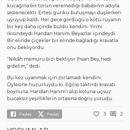
kucağına bir torun veremediği babasının adıyla
seslenecekti. Ertesi günkü buluşmayı düşlerken
uyuyup kaldı. Her gece gördüğü o kötü rüyanın
bir kez daha içinde buldu kendini. Yirmi
ikisindeydi Handan Hanım. Beyazlar içindeydi.
Bir elinde çiçekler bir elinde bağladığı kravatla
onu bekliyordu.
“Nikâh memuru bizi bekliyor İhsan Bey, hadi
gidelim,” dedi.
Bu kez uyanmak için zorlamadı kendini.
Öylesine huzurluydu ki. Eğilip taktırdı kravatı
boynuna. Handan Hanım’ı alıp koluna uçsuz
bucaksız yeşilliklerin ortasına doğru yürüdü.
3
2
Paylaş
Paylaş