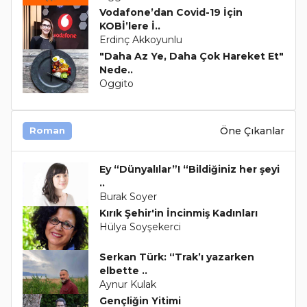
Vodafone’dan Covid-19 İçin
KOBİ’lere İ..
Erdinç Akkoyunlu
"Daha Az Ye, Daha Çok Hareket Et"
Nede..
Oggito
Öne Çıkanlar
Roman
Ey “Dünyalılar”! “Bildiğiniz her şeyi
..
Burak Soyer
Kırık Şehir'in İncinmiş Kadınları
Hülya Soyşekerci
Serkan Türk: “Trak’ı yazarken
elbette ..
Aynur Kulak
Gençliğin Yitimi