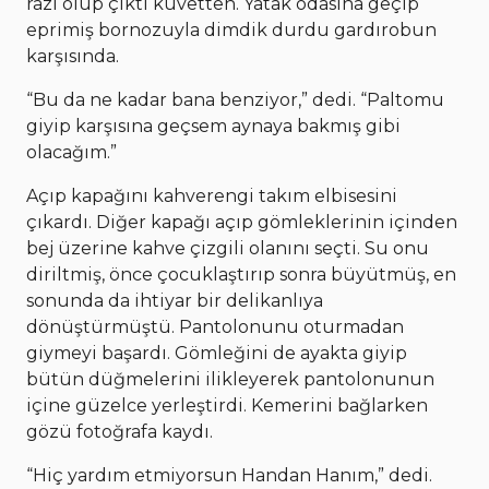
razı olup çıktı küvetten. Yatak odasına geçip
eprimiş bornozuyla dimdik durdu gardırobun
karşısında.
“Bu da ne kadar bana benziyor,” dedi. “Paltomu
giyip karşısına geçsem aynaya bakmış gibi
olacağım.”
Açıp kapağını kahverengi takım elbisesini
çıkardı. Diğer kapağı açıp gömleklerinin içinden
bej üzerine kahve çizgili olanını seçti. Su onu
diriltmiş, önce çocuklaştırıp sonra büyütmüş, en
sonunda da ihtiyar bir delikanlıya
dönüştürmüştü. Pantolonunu oturmadan
giymeyi başardı. Gömleğini de ayakta giyip
bütün düğmelerini ilikleyerek pantolonunun
içine güzelce yerleştirdi. Kemerini bağlarken
gözü fotoğrafa kaydı.
“Hiç yardım etmiyorsun Handan Hanım,” dedi.