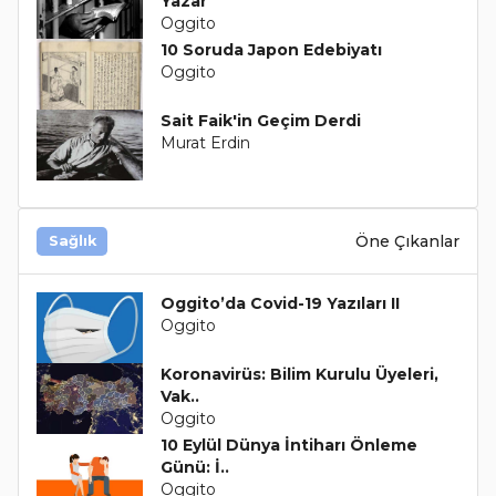
Yazar
Oggito
10 Soruda Japon Edebiyatı
Oggito
Sait Faik'in Geçim Derdi
Murat Erdin
Öne Çıkanlar
Sağlık
Oggito’da Covid-19 Yazıları II
Oggito
Koronavirüs: Bilim Kurulu Üyeleri,
Vak..
Oggito
10 Eylül Dünya İntiharı Önleme
Günü: İ..
Oggito