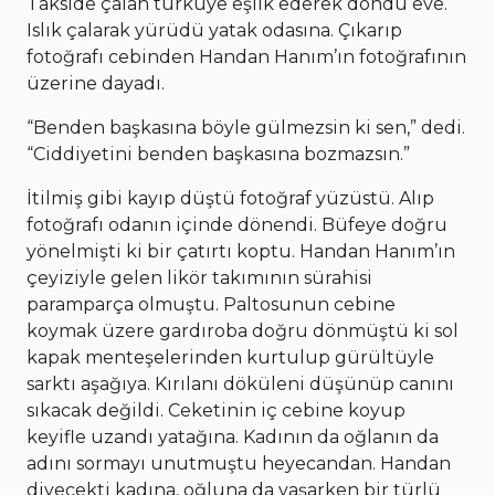
Takside çalan türküye eşlik ederek döndü eve.
Islık çalarak yürüdü yatak odasına. Çıkarıp
fotoğrafı cebinden Handan Hanım’ın fotoğrafının
üzerine dayadı.
“Benden başkasına böyle gülmezsin ki sen,” dedi.
“Ciddiyetini benden başkasına bozmazsın.”
İtilmiş gibi kayıp düştü fotoğraf yüzüstü. Alıp
fotoğrafı odanın içinde dönendi. Büfeye doğru
yönelmişti ki bir çatırtı koptu. Handan Hanım’ın
çeyiziyle gelen likör takımının sürahisi
paramparça olmuştu. Paltosunun cebine
koymak üzere gardıroba doğru dönmüştü ki sol
kapak menteşelerinden kurtulup gürültüyle
sarktı aşağıya. Kırılanı döküleni düşünüp canını
sıkacak değildi. Ceketinin iç cebine koyup
keyifle uzandı yatağına. Kadının da oğlanın da
adını sormayı unutmuştu heyecandan. Handan
diyecekti kadına, oğluna da yaşarken bir türlü