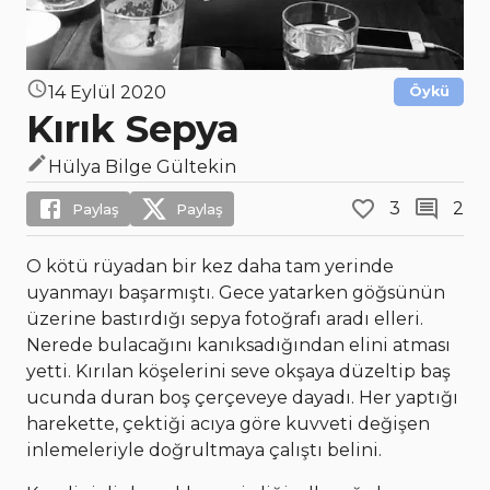
14 Eylül 2020
Öykü
Kırık Sepya
Hülya Bilge Gültekin
3
2
Paylaş
Paylaş
O kötü rüyadan bir kez daha tam yerinde
uyanmayı başarmıştı. Gece yatarken göğsünün
üzerine bastırdığı sepya fotoğrafı aradı elleri.
Nerede bulacağını kanıksadığından elini atması
yetti. Kırılan köşelerini seve okşaya düzeltip baş
ucunda duran boş çerçeveye dayadı. Her yaptığı
harekette, çektiği acıya göre kuvveti değişen
inlemeleriyle doğrultmaya çalıştı belini.