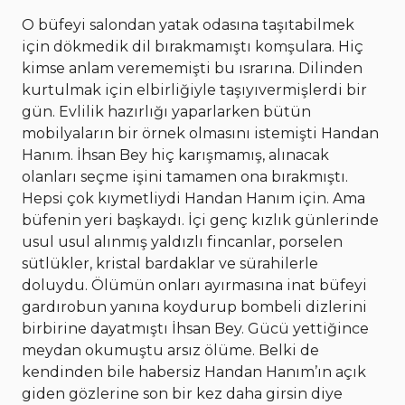
O büfeyi salondan yatak odasına taşıtabilmek
için dökmedik dil bırakmamıştı komşulara. Hiç
kimse anlam verememişti bu ısrarına. Dilinden
kurtulmak için elbirliğiyle taşıyıvermişlerdi bir
gün. Evlilik hazırlığı yaparlarken bütün
mobilyaların bir örnek olmasını istemişti Handan
Hanım. İhsan Bey hiç karışmamış, alınacak
olanları seçme işini tamamen ona bırakmıştı.
Hepsi çok kıymetliydi Handan Hanım için. Ama
büfenin yeri başkaydı. İçi genç kızlık günlerinde
usul usul alınmış yaldızlı fincanlar, porselen
sütlükler, kristal bardaklar ve sürahilerle
doluydu. Ölümün onları ayırmasına inat büfeyi
gardırobun yanına koydurup bombeli dizlerini
birbirine dayatmıştı İhsan Bey. Gücü yettiğince
meydan okumuştu arsız ölüme. Belki de
kendinden bile habersiz Handan Hanım’ın açık
giden gözlerine son bir kez daha girsin diye