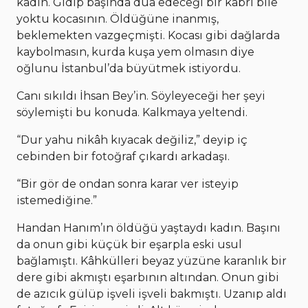
kadın. Gidip başında dua edeceği bir kabri bile
yoktu kocasının. Öldüğüne inanmış,
beklemekten vazgeçmişti. Kocası gibi dağlarda
kaybolmasın, kurda kuşa yem olmasın diye
oğlunu İstanbul’da büyütmek istiyordu.
Canı sıkıldı İhsan Bey’in. Söyleyeceği her şeyi
söylemişti bu konuda. Kalkmaya yeltendi.
“Dur yahu nikâh kıyacak değiliz,” deyip iç
cebinden bir fotoğraf çıkardı arkadaşı.
“Bir gör de ondan sonra karar ver isteyip
istemediğine.”
Handan Hanım’ın öldüğü yaştaydı kadın. Başını
da onun gibi küçük bir eşarpla eski usul
bağlamıştı. Kâhkülleri beyaz yüzüne karanlık bir
dere gibi akmıştı eşarbının altından. Onun gibi
de azıcık gülüp işveli işveli bakmıştı. Uzanıp aldı