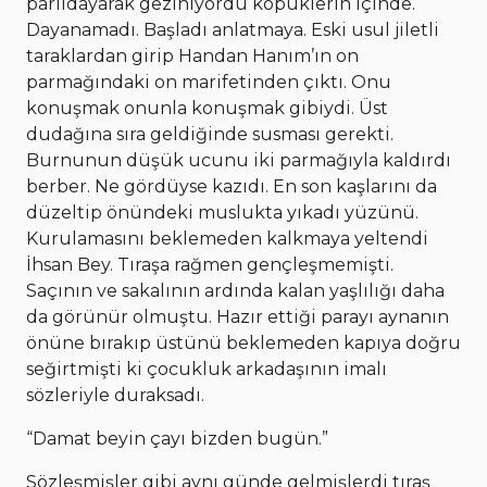
parıldayarak geziniyordu köpüklerin içinde.
Dayanamadı. Başladı anlatmaya. Eski usul jiletli
taraklardan girip Handan Hanım’ın on
parmağındaki on marifetinden çıktı. Onu
konuşmak onunla konuşmak gibiydi. Üst
dudağına sıra geldiğinde susması gerekti.
Burnunun düşük ucunu iki parmağıyla kaldırdı
berber. Ne gördüyse kazıdı. En son kaşlarını da
düzeltip önündeki muslukta yıkadı yüzünü.
Kurulamasını beklemeden kalkmaya yeltendi
İhsan Bey. Tıraşa rağmen gençleşmemişti.
Saçının ve sakalının ardında kalan yaşlılığı daha
da görünür olmuştu. Hazır ettiği parayı aynanın
önüne bırakıp üstünü beklemeden kapıya doğru
seğirtmişti ki çocukluk arkadaşının imalı
sözleriyle duraksadı.
“Damat beyin çayı bizden bugün.”
Sözleşmişler gibi aynı günde gelmişlerdi tıraş