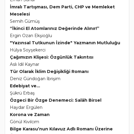
İmralı Tartışması, Dem Parti, CHP ve Memleket
Meselesi
Semih Gümüş
“İkinci El Atomlarınız Değerinde Alınır!”
Ergin Ozan Ekşioğlu
"Yazınsal Tutkunun İzinde" Yazmanın Mutluluğu
Hülya Soyşekerci
Çağımızın Klişesi: Özgünlük Takıntısı
Aslı İdil Kaynar
Tür Olarak İklim Değişikliği Romanı
Deniz Gündoğan İbrişim
Edebiyat ve...
Şükrü Erbaş
Özgeci Bir Özge Denemeci: Salâh Birsel
Haydar Ergülen
Korona ve Zaman
Gönül Kıvılcım
Bilge Karasu’nun Kılavuz Adlı Romanı Üzerine