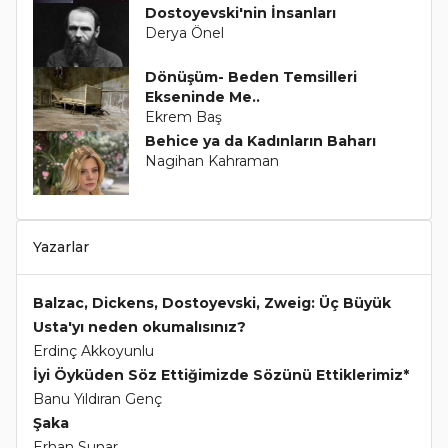
Dostoyevski'nin İnsanları
Derya Önel
Dönüşüm- Beden Temsilleri
Ekseninde Me..
Ekrem Baş
Behice ya da Kadınların Baharı
Nagihan Kahraman
Yazarlar
Balzac, Dickens, Dostoyevski, Zweig: Üç Büyük
Usta'yı neden okumalısınız?
Erdinç Akkoyunlu
İyi Öyküden Söz Ettiğimizde Sözünü Ettiklerimiz*
Banu Yıldıran Genç
Şaka
Erhan Sunar