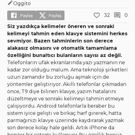
Oggito
32
0
Paylaş
Paylaş
Siz yazdıkça kelimeler öneren ve sonraki
kelimeyi tahmin eden klavye sistemini herkes
sevmiyor. Bazen tahminlerin son derece
alakasız olmasını ve otomatik tamamlama
özelliğini bunaltıcı bulanların sayısı az değil.
Telefonların ufak ekranlarında yazı yazmanın ne
kadar zor olduğu malum. Ama teknoloji şirketleri
uzun zamandır bu zorluğu aşmak için de
yöntemler geliştiriyor. Akıllı telefonlar çıkmadan
önce, T9 diye bilinen klavye, yazım hatalarını
düzeltmeye ve sonraki kelimeyi tahmin etmeye
çalışıyordu. Android telefonlarla beraber bu
sistem iyice gelişti ve birkaç harf girerek, hatta
parmağınızı klavye üzerinde kaydırarak yazmak
son derece kolay hale geldi. Artık iPhone da
benzer bir sistemi kullanıyor (bu özellik henüz