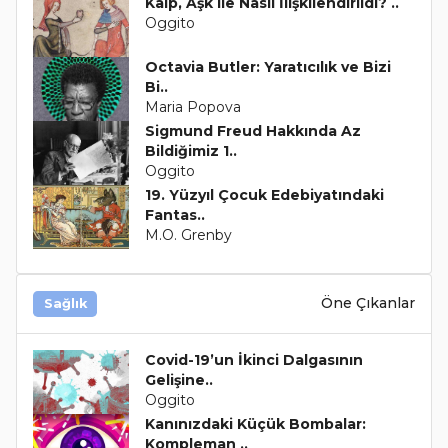
Kalp, Aşk ile Nasıl İlişkilendirildi? ..
Oggito
Octavia Butler: Yaratıcılık ve Bizi
Bi..
Maria Popova
Sigmund Freud Hakkında Az
Bildiğimiz 1..
Oggito
19. Yüzyıl Çocuk Edebiyatındaki
Fantas..
M.O. Grenby
Öne Çıkanlar
Sağlık
Covid-19’un İkinci Dalgasının
Gelişine..
Oggito
Kanınızdaki Küçük Bombalar:
Kompleman ..