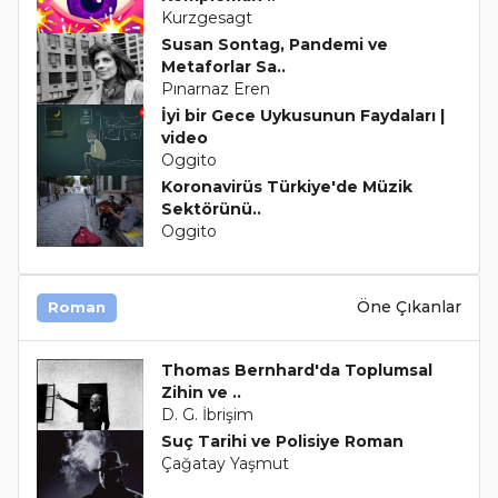
Kurzgesagt
Susan Sontag, Pandemi ve
Metaforlar Sa..
Pınarnaz Eren
İyi bir Gece Uykusunun Faydaları |
video
Oggito
Koronavirüs Türkiye'de Müzik
Sektörünü..
Oggito
Öne Çıkanlar
Roman
Thomas Bernhard'da Toplumsal
Zihin ve ..
D. G. İbrişim
Suç Tarihi ve Polisiye Roman
Çağatay Yaşmut