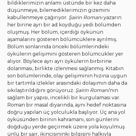
bildiklerimizin anlamı üstünde bir kez daha
düşünmeye, bilemediklerimizin gizemini
kabullenmeye çağırıyor.
Şairin Romanı
yazarın
her birine ayrı bir ad koyduğu yedi bölümden
oluşmuş. Her bölüm, içerdiği öykünün
aşamalarını gösteren bölümcüklere ayrılmış.
Bölüm sonlarında önceki bölümlerindeki
öykülerin gelişimini gösteren bölümcükler yer
alıyor. Böylece ayrı ayrı öykülerin birbirine
dolanması, birlikte izlenmesi sağlanmış. Kitabın
son bölümlerinde, olay gelişiminin hızına uygun
bir tartımla izlekler arasındaki dolaşımın daha da
sıkılaştırıldığını görüyoruz.
Şairin Romanı
’nın
sağlam bir yapısı, incelikli bir kurgulaması var.
Roman bir masal diyarında, aynı hedef noktasına
doğru yapılan üç yolculukla başlıyor. Üç ana yol
öyküsünden birinin kahramanı, son günlerini
doğduğu yerde geçirmek üzere yola koyulmuş
ünlü bir şair, ikincisininki bilgisini halkıyla