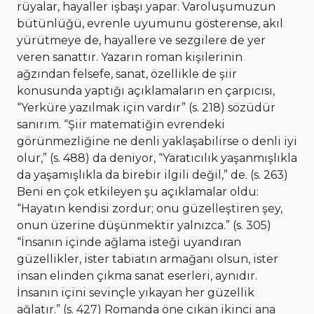
rüyalar, hayaller işbaşı yapar. Varoluşumuzun
bütünlüğü, evrenle uyumunu gösterense, akıl
yürütmeye de, hayallere ve sezgilere de yer
veren sanattır. Yazarın roman kişilerinin
ağzından felsefe, sanat, özellikle de şiir
konusunda yaptığı açıklamaların en çarpıcısı,
“Yerküre yazılmak için vardır” (s. 218) sözüdür
sanırım. “Şiir matematiğin evrendeki
görünmezliğine ne denli yaklaşabilirse o denli iyi
olur,” (s. 488) da deniyor, “Yaratıcılık yaşanmışlıkla
da yaşamışlıkla da birebir ilgili değil,” de. (s. 263)
Beni en çok etkileyen şu açıklamalar oldu:
“Hayatın kendisi zordur; onu güzelleştiren şey,
onun üzerine düşünmektir yalnızca.” (s. 305)
“İnsanın içinde ağlama isteği uyandıran
güzellikler, ister tabiatın armağanı olsun, ister
insan elinden çıkma sanat eserleri, aynıdır.
İnsanın içini sevinçle yıkayan her güzellik
ağlatır.” (s. 427) Romanda öne çıkan ikinci ana