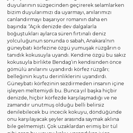
duyularının süzgecinden geçirerek selamlarken
bizim duyularımızı da uyarmayı, anılarımızı
canlandırmayı başarıyor romanın daha en
başında: “Açık denizde dev dalgalarla
boğuştukları aylarca süren fırtınalı deniz
yolculuğunun sonunda o sabah, Anakara’nın
güneybatı körfezine özgü yumuşak rüzgârın o
tanıdık kokusuyla uyandı. Kendine özgü bu sakız
kokusuyla birlikte Bendag’ın kendisinden önce
gömülü anılarını uyandırdı körfez rüzgârı;
belleğinin kuytu derinliklerini uyandırdı.
Güneybatı körfezinin sezdirmeden insanın içine
işleyen meltemiydi bu. Bunca yıl başka hiçbir
denizde, hiçbir körfezde karşılaşmadığı ve ne
zamandır unutmuş olduğu belli belirsiz
denilebilecek bu incecik kokuyu, döndüğünde
onu karşılayacak şeyler arasında saymak aklına
bile gelmemişti. Çok uzaklardan erimiş bir tül