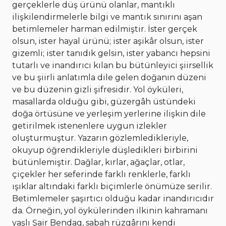
gerçeklerle düş ürünü olanlar, mantıklı
ilişkilendirmelerle bilgi ve mantık sınırını aşan
betimlemeler harman edilmiştir. İster gerçek
olsun, ister hayal ürünü; ister aşikâr olsun, ister
gizemli; ister tanıdık gelsin, ister yabancı hepsini
tutarlı ve inandırıcı kılan bu bütünleyici şiirsellik
ve bu şiirli anlatımla dile gelen doğanın düzeni
ve bu düzenin gizli şifresidir. Yol öyküleri,
masallarda olduğu gibi, güzergâh üstündeki
doğa örtüsüne ve yerleşim yerlerine ilişkin dile
getirilmek istenenlere uygun izlekler
oluşturmuştur. Yazarın gözlemledikleriyle,
okuyup öğrendikleriyle düşledikleri birbirini
bütünlemiştir. Dağlar, kırlar, ağaçlar, otlar,
çiçekler her seferinde farklı renklerle, farklı
ışıklar altındaki farklı biçimlerle önümüze serilir.
Betimlemeler şaşırtıcı olduğu kadar inandırıcıdır
da. Örneğin, yol öykülerinden ilkinin kahramanı
yaşlı Şair Bendag, sabah rüzgârını kendi