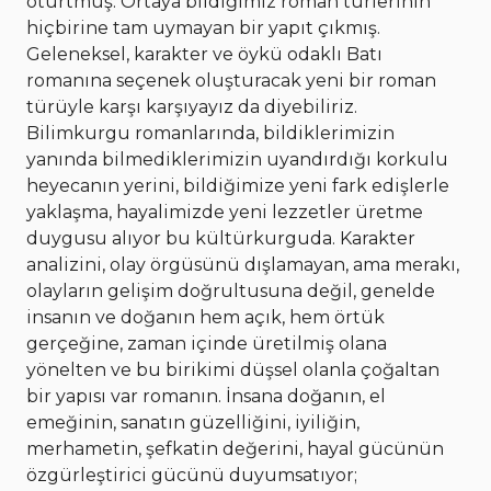
oturtmuş. Ortaya bildiğimiz roman türlerinin
hiçbirine tam uymayan bir yapıt çıkmış.
Geleneksel, karakter ve öykü odaklı Batı
romanına seçenek oluşturacak yeni bir roman
türüyle karşı karşıyayız da diyebiliriz.
Bilimkurgu romanlarında, bildiklerimizin
yanında bilmediklerimizin uyandırdığı korkulu
heyecanın yerini, bildiğimize yeni fark edişlerle
yaklaşma, hayalimizde yeni lezzetler üretme
duygusu alıyor bu kültürkurguda. Karakter
analizini, olay örgüsünü dışlamayan, ama merakı,
olayların gelişim doğrultusuna değil, genelde
insanın ve doğanın hem açık, hem örtük
gerçeğine, zaman içinde üretilmiş olana
yönelten ve bu birikimi düşsel olanla çoğaltan
bir yapısı var romanın. İnsana doğanın, el
emeğinin, sanatın güzelliğini, iyiliğin,
merhametin, şefkatin değerini, hayal gücünün
özgürleştirici gücünü duyumsatıyor;