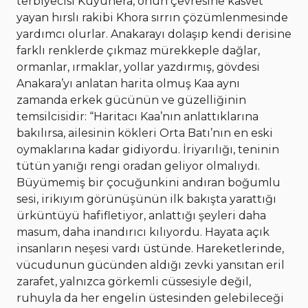
terbiyecisi Kuyuhera, onun çevresine kasvet
yayan hırslı rakibi Khora sırrın çözümlenmesinde
yardımcı olurlar. Anakarayı dolaşıp kendi derisine
farklı renklerde çıkmaz mürekkeple dağlar,
ormanlar, ırmaklar, yollar yazdırmış, gövdesi
Anakara’yı anlatan harita olmuş Kaa aynı
zamanda erkek gücünün ve güzelliğinin
temsilcisidir: “Haritacı Kaa’nın anlattıklarına
bakılırsa, ailesinin kökleri Orta Batı’nın en eski
oymaklarına kadar gidiyordu. İriyarılığı, teninin
tütün yanığı rengi oradan geliyor olmalıydı.
Büyümemiş bir çocuğunkini andıran boğumlu
sesi, irikıyım görünüşünün ilk bakışta yarattığı
ürküntüyü hafifletiyor, anlattığı şeyleri daha
masum, daha inandırıcı kılıyordu. Hayata açık
insanların neşesi vardı üstünde. Hareketlerinde,
vücudunun gücünden aldığı zevki yansıtan eril
zarafet, yalnızca görkemli cüssesiyle değil,
ruhuyla da her engelin üstesinden gelebileceği