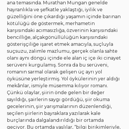
ana temasında. Murathan Mungan genelde
hayranlıkla ve şefkatle yaklaştığı, iyilik ve
güzelliğini öne çıkardığı yaşamın içinde barınan
kötülüğü de göstermek, merhametin
karşısındaki acımasızlığa, özverinin karşısındaki
bencilliğe, alçakgönüllülüğün karşısındaki
gösterişçiliğe işaret etmek amacıyla, suçluyla
suçsuzu, zalimle mazlumu, gerçek olanla sahte
olanı aynı döngü içinde ele alan iç içe iki cinayet
serüveni kurgulamış. Sonra da bu serüveni,
romanın sarmal olarak gelişen üç ayrı yol
öyküsüne yerleştirmiş. Yol öykülerinin yer aldığı
mekânlar, ismiyle müsemma kılıyor romanı.
Çünkü olaylar, şiirin önde gelen bir değer
sayıldığı, şairlerin saygı gördüğü, şiir okuma
gecelerinin, şiir yarışmalarının düzenlendiği,
seçilen şiirlerin bayraklara yazılarak kale
burçlarında dalgalandırıldığı bir ortamda
geçiyor. Bu ortamda yaşlılar, “bilgi birikimleriyle,