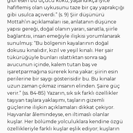
gibi esen bu uçucu koku, yaşandıkça iyice
hafiflemiş olan uykusunu taze bir çay yaprakçığı
gibi usulca açıverdi.” (s. 9) Şiir düşünürü
Mottah’ın açıklamaları ise, anlatanın düşünce
yapısı gereği, doğal olanın yararı, sanatla, şiirle
bağlantısı, insan emeğiyle ilişkisi yorumlanarak
sunulmuş: “Bu bölgenin kayalarının doğal
dokusu kınalıdır, kızıl ve yeşil kınalı. Her şair
tükürüğüyle bunları ıslattıktan sonra sağ
avucunun içinde, kalem tutan baş ve
işaretparmağına sürerek kına yakar; şiirin esin
perilerine bir saygı gösterisidir bu. Bu kınalar
uzun zaman çıkmaz insanın elinden. Şaire güç
verir.” (ss. 84-85) Yazarın, sık sık farklı özellikler
taşıyan taşlara yaklaşımı, taşların gizemli
güçlerine ilişkin açıklamaları dikkat çekiyor.
Hayvanlar âlemindeyse, en iltimaslı olanlar
kuşlar. Her bölümde yolculuklara kendine özgü
özellikleriyle farklı kuşlar eşlik ediyor; kuşların