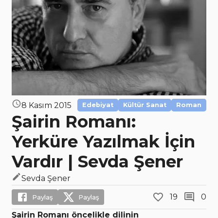
8 Kasım 2015
Edebiyat
Kültür Sanat
Roman
Şairin Romanı:
Yerküre Yazılmak İçin
Vardır | Sevda Şener
Sevda Şener
19
0
Paylaş
Paylaş
Şairin Romanı
öncelikle dilinin