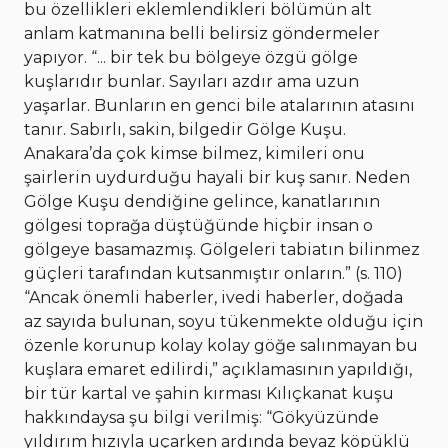
bu özellikleri eklemlendikleri bölümün alt
anlam katmanına belli belirsiz göndermeler
yapıyor. “... bir tek bu bölgeye özgü gölge
kuşlarıdır bunlar. Sayıları azdır ama uzun
yaşarlar. Bunların en genci bile atalarının atasını
tanır. Sabırlı, sakin, bilgedir Gölge Kuşu.
Anakara’da çok kimse bilmez, kimileri onu
şairlerin uydurduğu hayali bir kuş sanır. Neden
Gölge Kuşu dendiğine gelince, kanatlarının
gölgesi toprağa düştüğünde hiçbir insan o
gölgeye basamazmış. Gölgeleri tabiatın bilinmez
güçleri tarafından kutsanmıştır onların.” (s. 110)
“Ancak önemli haberler, ivedi haberler, doğada
az sayıda bulunan, soyu tükenmekte olduğu için
özenle korunup kolay kolay göğe salınmayan bu
kuşlara emaret edilirdi,” açıklamasının yapıldığı,
bir tür kartal ve şahin kırması Kılıçkanat kuşu
hakkındaysa şu bilgi verilmiş: “Gökyüzünde
yıldırım hızıyla uçarken ardında beyaz köpüklü