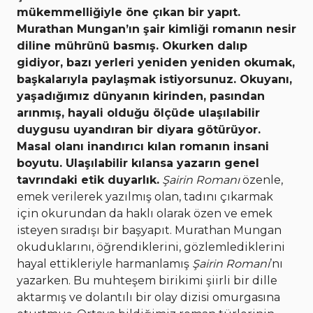
mükemmelliğiyle öne çıkan bir
yapıt.
Murathan Mungan
’ın şair kimliği romanın nesir
diline
mührünü basmış. Okurken dalıp
gidiyor, bazı yerleri yeniden
yeniden okumak,
başkalarıyla paylaşmak istiyorsunuz.
Okuyanı,
yaşadığımız dünyanın kirinden, pasından
arınmış, hayali olduğu ölçüde ulaşılabilir
duygusu uyandıran bir diyara götürüyor.
Masal olanı inandırıcı kılan romanın insani
boyutu. Ulaşılabilir kılansa yazarın genel
tavrındaki etik duyarlık.
Şairin Romanı
özenle,
emek verilerek yazılmış olan, tadını çıkarmak
için okurundan da haklı olarak özen ve emek
isteyen sıradışı bir başyapıt. Murathan Mungan
okuduklarını, öğrendiklerini, gözlemlediklerini
hayal ettikleriyle harmanlamış
Şairin Romanı
’nı
yazarken. Bu muhteşem birikimi şiirli bir dille
aktarmış ve dolantılı bir olay dizisi omurgasına