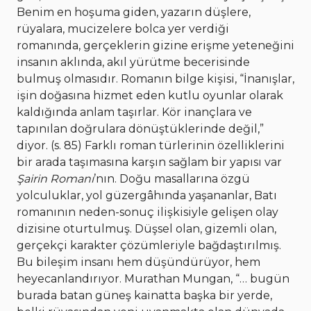
Benim en hoşuma giden, yazarın düşlere,
rüyalara, mucizelere bolca yer verdiği
romanında, gerçeklerin gizine erişme yeteneğini
insanın aklında, akıl yürütme becerisinde
bulmuş olmasıdır. Romanın bilge kişisi, “İnanışlar,
işin doğasına hizmet eden kutlu oyunlar olarak
kaldığında anlam taşırlar. Kör inançlara ve
tapınılan doğrulara dönüştüklerinde değil,”
diyor. (s. 85) Farklı roman türlerinin özelliklerini
bir arada taşımasına karşın sağlam bir yapısı var
Şairin Romanı
’nın. Doğu masallarına özgü
yolculuklar, yol güzergâhında yaşananlar, Batı
romanının neden-sonuç ilişkisiyle gelişen olay
dizisine oturtulmuş. Düşsel olan, gizemli olan,
gerçekçi karakter çözümleriyle bağdaştırılmış.
Bu bileşim insanı hem düşündürüyor, hem
heyecanlandırıyor. Murathan Mungan, “… bugün
burada batan güneş kainatta başka bir yerde,