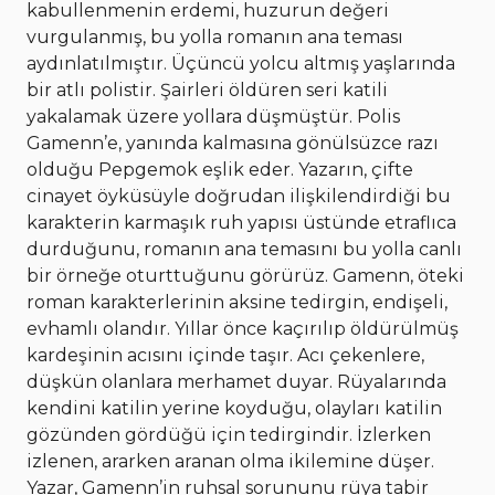
kabullenmenin erdemi, huzurun değeri
vurgulanmış, bu yolla romanın ana teması
aydınlatılmıştır. Üçüncü yolcu altmış yaşlarında
bir atlı polistir. Şairleri öldüren seri katili
yakalamak üzere yollara düşmüştür. Polis
Gamenn’e, yanında kalmasına gönülsüzce razı
olduğu Pepgemok eşlik eder. Yazarın, çifte
cinayet öyküsüyle doğrudan ilişkilendirdiği bu
karakterin karmaşık ruh yapısı üstünde etraflıca
durduğunu, romanın ana temasını bu yolla canlı
bir örneğe oturttuğunu görürüz. Gamenn, öteki
roman karakterlerinin aksine tedirgin, endişeli,
evhamlı olandır. Yıllar önce kaçırılıp öldürülmüş
kardeşinin acısını içinde taşır. Acı çekenlere,
düşkün olanlara merhamet duyar. Rüyalarında
kendini katilin yerine koyduğu, olayları katilin
gözünden gördüğü için tedirgindir. İzlerken
izlenen, ararken aranan olma ikilemine düşer.
Yazar, Gamenn’in ruhsal sorununu rüya tabir