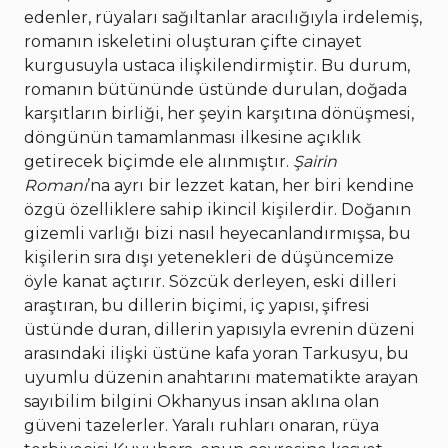
edenler, rüyaları sağıltanlar aracılığıyla irdelemiş,
romanın iskeletini oluşturan çifte cinayet
kurgusuyla ustaca ilişkilendirmiştir. Bu durum,
romanın bütününde üstünde durulan, doğada
karşıtların birliği, her şeyin karşıtına dönüşmesi,
döngünün tamamlanması ilkesine açıklık
getirecek biçimde ele alınmıştır.
Şairin
Romanı
’na ayrı bir lezzet katan, her biri kendine
özgü özelliklere sahip ikincil kişilerdir. Doğanın
gizemli varlığı bizi nasıl heyecanlandırmışsa, bu
kişilerin sıra dışı yetenekleri de düşüncemize
öyle kanat açtırır. Sözcük derleyen, eski dilleri
araştıran, bu dillerin biçimi, iç yapısı, şifresi
üstünde duran, dillerin yapısıyla evrenin düzeni
arasındaki ilişki üstüne kafa yoran Tarkusyu, bu
uyumlu düzenin anahtarını matematikte arayan
sayıbilim bilgini Okhanyus insan aklına olan
güveni tazelerler. Yaralı ruhları onaran, rüya