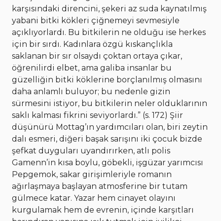
karşısındaki direncini, şekeri az suda kaynatılmış
yabani bitki kökleri çiğnemeyi sevmesiyle
açıklıyorlardı. Bu bitkilerin ne olduğu ise herkes
için bir sırdı. Kadınlara özgü kıskançlıkla
saklanan bir sır olsaydı çoktan ortaya çıkar,
öğrenilirdi elbet, ama galiba insanlar bu
güzelliğin bitki köklerine borçlanılmış olmasını
daha anlamlı buluyor; bu nedenle gizin
sürmesini istiyor, bu bitkilerin neler olduklarının
saklı kalması fikrini seviyorlardı.” (s. 172) Şiir
düşünürü Mottag’ın yardımcıları olan, biri zeytin
dalı esmeri, diğeri başak sarışını iki çocuk bizde
şefkat duyguları uyandırırken, atlı polis
Gamenn’in kısa boylu, göbekli, işgüzar yarımcısı
Pepgemok, sakar girişimleriyle romanın
ağırlaşmaya başlayan atmosferine bir tutam
gülmece katar. Yazar hem cinayet olayını
kurgulamak hem de evrenin, içinde karşıtları