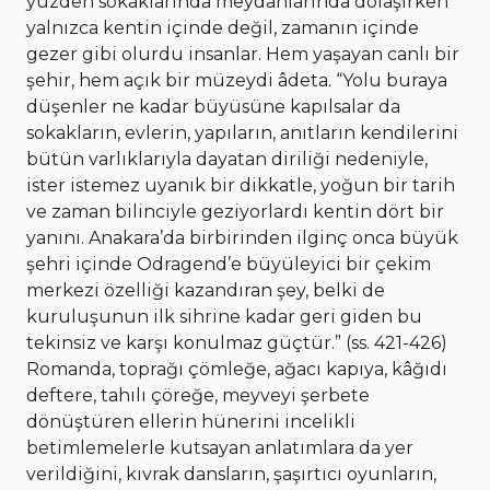
yüzden sokaklarında meydanlarında dolaşırken
yalnızca kentin içinde değil, zamanın içinde
gezer gibi olurdu insanlar. Hem yaşayan canlı bir
şehir, hem açık bir müzeydi âdeta. “Yolu buraya
düşenler ne kadar büyüsüne kapılsalar da
sokakların, evlerin, yapıların, anıtların kendilerini
bütün varlıklarıyla dayatan diriliği nedeniyle,
ister istemez uyanık bir dikkatle, yoğun bir tarih
ve zaman bilinciyle geziyorlardı kentin dört bir
yanını. Anakara’da birbirinden ilginç onca büyük
şehri içinde Odragend’e büyüleyici bir çekim
merkezi özelliği kazandıran şey, belki de
kuruluşunun ilk sihrine kadar geri giden bu
tekinsiz ve karşı konulmaz güçtür.” (ss. 421-426)
Romanda, toprağı çömleğe, ağacı kapıya, kâğıdı
deftere, tahılı çöreğe, meyveyi şerbete
dönüştüren ellerin hünerini incelikli
betimlemelerle kutsayan anlatımlara da yer
verildiğini, kıvrak dansların, şaşırtıcı oyunların,