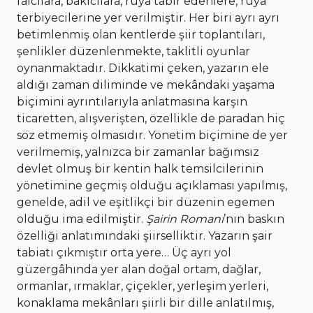
falcılara, bakıcılara, rüya tabir edenlere, rüya
terbiyecilerine yer verilmiştir. Her biri ayrı ayrı
betimlenmiş olan kentlerde şiir toplantıları,
şenlikler düzenlenmekte, taklitli oyunlar
oynanmaktadır. Dikkatimi çeken, yazarın ele
aldığı zaman diliminde ve mekândaki yaşama
biçimini ayrıntılarıyla anlatmasına karşın
ticaretten, alışverişten, özellikle de paradan hiç
söz etmemiş olmasıdır. Yönetim biçimine de yer
verilmemiş, yalnızca bir zamanlar bağımsız
devlet olmuş bir kentin halk temsilcilerinin
yönetimine geçmiş olduğu açıklaması yapılmış,
genelde, adil ve eşitlikçi bir düzenin egemen
olduğu ima edilmiştir.
Şairin Romanı
’nın baskın
özelliği anlatımındaki şiirselliktir. Yazarın şair
tabiatı çıkmıştır orta yere… Üç ayrı yol
güzergâhında yer alan doğal ortam, dağlar,
ormanlar, ırmaklar, çiçekler, yerleşim yerleri,
konaklama mekânları şiirli bir dille anlatılmış,