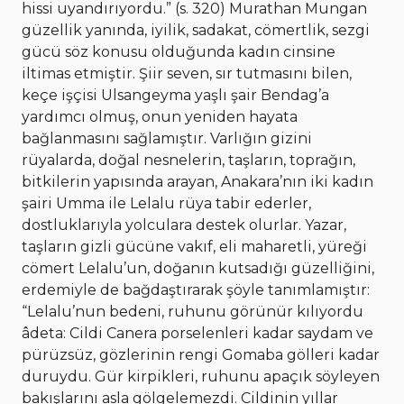
hissi uyandırıyordu.” (s. 320) Murathan Mungan
güzellik yanında, iyilik, sadakat, cömertlik, sezgi
gücü söz konusu olduğunda kadın cinsine
iltimas etmiştir. Şiir seven, sır tutmasını bilen,
keçe işçisi Ulsangeyma yaşlı şair Bendag’a
yardımcı olmuş, onun yeniden hayata
bağlanmasını sağlamıştır. Varlığın gizini
rüyalarda, doğal nesnelerin, taşların, toprağın,
bitkilerin yapısında arayan, Anakara’nın iki kadın
şairi Umma ile Lelalu rüya tabir ederler,
dostluklarıyla yolculara destek olurlar. Yazar,
taşların gizli gücüne vakıf, eli maharetli, yüreği
cömert Lelalu’un, doğanın kutsadığı güzelliğini,
erdemiyle de bağdaştırarak şöyle tanımlamıştır:
“Lelalu’nun bedeni, ruhunu görünür kılıyordu
âdeta: Cildi Canera porselenleri kadar saydam ve
pürüzsüz, gözlerinin rengi Gomaba gölleri kadar
duruydu. Gür kirpikleri, ruhunu apaçık söyleyen
bakışlarını asla gölgelemezdi. Cildinin yıllar