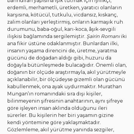
barındıran yapısına ışık tutmak için iyilikçi,
erdemli, merhametli, üretken, yaratıcı olanların
karşısına, kötücül, tutkulu, vicdansız, kıskanç,
zalim olanları yerleştirmiş, onların karmaşık ruh
durumunu, baba-oğul, karı-koca, âşık-sevgili
ilişkisi bağlamında sergilemiştir.
Şairin Romanı
iki
ana fikir üstüne odaklanmıştır. Bunlardan ilki,
insanın yaşama direncini de, üretme, yaratma
gücünü de doğadan aldığı gibi, huzuru da
doğayla bütünleşmede bulacağıdır. Önemli olan,
doğanın bir ölçüde araştırmayla, akıl yürütmeyle
açıklanabilir, bir ölçüdeyse gizemli olan gücünü
kabullenmek, ona ayak uydurmaktır. Murathan
Mungan’ın romanındaki sıra dışı kişiler,
bilinmeyenin şifresinin anahtarının, aynı şifreye
göre işleyen insan aklında olduğunu ileri
sürerler. Bu kişilerin her biri yaşamın gizine
kendi yöntemine göre yaklaşmaktadır.
Gözlemleme, akıl yürütme yanında sezgiler,