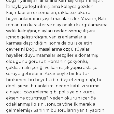
doğan yanlış anlamalarla karmaşıklaştırılmıştır.
İtinayla yerleştirilmiş, ama kolayca gözden
kaçırılabilen önsemeleri, dikkatsiz okuru
heyecanlandıran şaşırtmacalar izler. Yazarın, Batı
romanının karakter ve olay odaklı kurgulamasına
sadık kaldığını, olayları neden-sonuç ilişkisi
içinde geliştirdiğini, yanlış anlamalarla
karmaşıklaştırdığını, sonra da bu iskeletin
çevresini Doğu masallarına özgü rüyalar,
hayaller, duyumsamalar, sezgilerle donatmış
olduğunu görürüz. Romanın çokyönlü,
çokkatmalı içeriği ve karmaşık yapısı akla şu
soruyu getirebilir. Yazar böyle bir kültür
birikimini, bu boyutta bir düşsel zenginliği, bu
denli şiirsel bir anlatımı neden katil izi sürme,
cinayeti çözümleme gibi polisiye bir kurgu
eksenine oturtmuş? Neden okurun içeriğe
odaklanmış ilgisini, sonuca yönelik merakla
çelmelemiş? Sanırım bu soruların yanıtı yapıtın