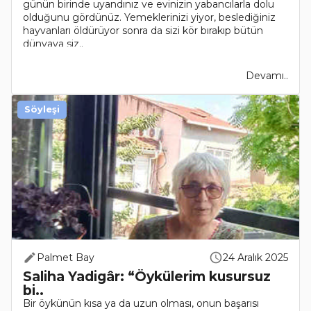
günün birinde uyandınız ve evinizin yabancılarla dolu
olduğunu gördünüz. Yemeklerinizi yiyor, beslediğiniz
hayvanları öldürüyor sonra da sizi kör bırakıp bütün
dünyaya siz..
Devamı..
Söyleşi
Palmet Bay
24 Aralık 2025
Saliha Yadigâr: “Öykülerim kusursuz
bi..
Bir öykünün kısa ya da uzun olması, onun başarısı