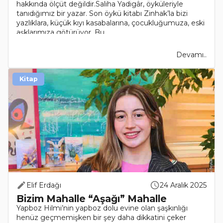
hakkında ölçüt değildir.Saliha Yadigâr, öyküleriyle
tanıdığımız bir yazar. Son öykü kitabı Zinhak’la bizi
yazlıklara, küçük kıyı kasabalarına, çocukluğumuza, eski
aşklarımıza götürüyor. Bu..
Devamı..
Kitap
Elif Erdağı
24 Aralık 2025
Bizim Mahalle “Aşağı” Mahalle
Yapboz Hilmi’nin yapboz dolu evine olan şaşkınlığı
henüz geçmemişken bir şey daha dikkatini çeker