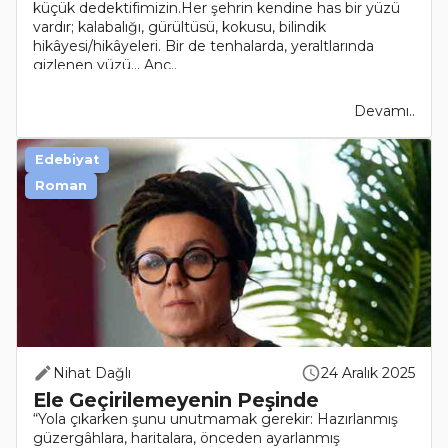
küçük dedektifimizin.Her şehrin kendine has bir yüzü
vardır; kalabalığı, gürültüsü, kokusu, bilindik
hikâyesi/hikâyeleri. Bir de tenhalarda, yeraltlarında
gizlenen yüzü… Anc..
Devamı..
Edebiyat
Roman
Nihat Dağlı
24 Aralık 2025
Ele Geçirilemeyenin Peşinde
“Yola çıkarken şunu unutmamak gerekir: Hazırlanmış
güzergâhlara, haritalara, önceden ayarlanmış