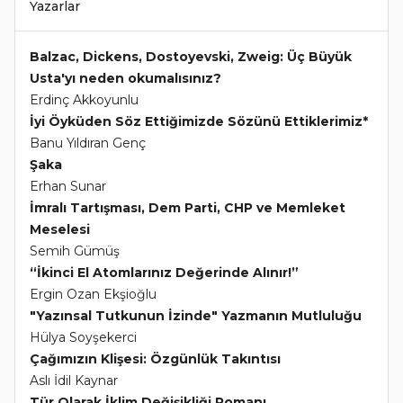
Yazarlar
Balzac, Dickens, Dostoyevski, Zweig: Üç Büyük
Usta'yı neden okumalısınız?
Erdinç Akkoyunlu
İyi Öyküden Söz Ettiğimizde Sözünü Ettiklerimiz*
Banu Yıldıran Genç
Şaka
Erhan Sunar
İmralı Tartışması, Dem Parti, CHP ve Memleket
Meselesi
Semih Gümüş
“İkinci El Atomlarınız Değerinde Alınır!”
Ergin Ozan Ekşioğlu
"Yazınsal Tutkunun İzinde" Yazmanın Mutluluğu
Hülya Soyşekerci
Çağımızın Klişesi: Özgünlük Takıntısı
Aslı İdil Kaynar
Tür Olarak İklim Değişikliği Romanı