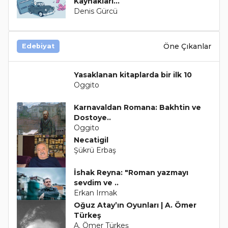
Kaynakları…
Denis Gürcü
Öne Çıkanlar
Edebiyat
Yasaklanan kitaplarda bir ilk 10
Oggito
Karnavaldan Romana: Bakhtin ve
Dostoye..
Oggito
Necatigil
Şükrü Erbaş
İshak Reyna: "Roman yazmayı
sevdim ve ..
Erkan Irmak
Oğuz Atay’ın Oyunları | A. Ömer
Türkeş
A. Ömer Türkeş