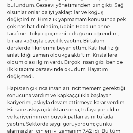
bulundum. Cezaevi yönetiminden izin çıktı. Sağ
olsunlar onlar da iyi yaklaştılar ve koğuş
değiştirdim. Hırsızlık yapmamam konusunda pek
çok nasihat dinledim, Robin Hood'un anne
tarafının Tokyo göçmeni olduğunu öğrendim,
bir ara koğuşta çaycılık yaptım. Birtakım
derslerde fikirlerimi beyan ettim. Katı hal fiziği
anlatıldığı zaman oldukça aktiftim. Kristallere
oldum olası ilgim vardı. Birçok insan gibi ben de
ilk kitabımı cezaevinde okudum. Hayatım
değişmedi.
Hapisten çıkınca insanları incitmemem gerektiği
sonucuna vardım ve kapkaççılıkla başlayan
kariyerimi, askıyla devam ettirmeye karar verdim.
Bir süre askıya çıktıktan sonra, tufaya yöneldim
ve kariyerimin en büyük patlamasını tufada
yaptım. Sektörde saygı görüyordum; çünkü
alarmsızlar için en iyi zamanım 7.42 idi. Bu tüm