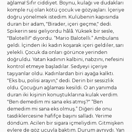
ağlama! Sıfır ciddiyet. Boynu, kulağı ve dudakları
komple ruj olan kötü çocuk ve gözyaşları. İçeriye
doğru yönelmek istedim. Kulübenin kapısında
duran bir adam, "Birader, içeri geçme," dedi.
Spikerin sesi geliyordu hâlâ. Yüksek bir sesle,
"Balotelli!" diyordu. “Mario Balotelli.” Ambulans
geldi. İçinden iki kadın koşarak içeri geldiler, sarı
yelekli. Çocuk da onları görünce yerinden
doğruldu. Yatan kadının kalbini, nabzını, nefesini
kontrol etmeye başladılar. Sedyeyi içeriye
taşıyanlar oldu. Kadınlardan biri ayağa kalktı.
"Eks bu, polisi arayın," dedi. Derin bir sessizlik
oldu. Çocuğun ağlaması kesildi. O an yanımda
duran iki kişinin konuştuklarına kulak verdim.
"Ben demedim mi sana eks atmış?" “Ben
demedim mi sana eks olmuş.” Diğeri de onu
tasdiklercesine hafifçe başını salladı. Yerime
döndüm. Acilen bir sigara içmeliydim. Gitmişken
evlere de göz ucuyla baktım. Durum aynıydı. Yan