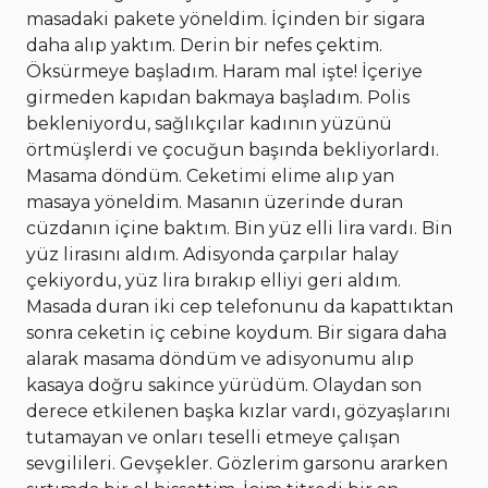
masadaki pakete yöneldim. İçinden bir sigara
daha alıp yaktım. Derin bir nefes çektim.
Öksürmeye başladım. Haram mal işte! İçeriye
girmeden kapıdan bakmaya başladım. Polis
bekleniyordu, sağlıkçılar kadının yüzünü
örtmüşlerdi ve çocuğun başında bekliyorlardı.
Masama döndüm. Ceketimi elime alıp yan
masaya yöneldim. Masanın üzerinde duran
cüzdanın içine baktım. Bin yüz elli lira vardı. Bin
yüz lirasını aldım. Adisyonda çarpılar halay
çekiyordu, yüz lira bırakıp elliyi geri aldım.
Masada duran iki cep telefonunu da kapattıktan
sonra ceketin iç cebine koydum. Bir sigara daha
alarak masama döndüm ve adisyonumu alıp
kasaya doğru sakince yürüdüm. Olaydan son
derece etkilenen başka kızlar vardı, gözyaşlarını
tutamayan ve onları teselli etmeye çalışan
sevgilileri. Gevşekler. Gözlerim garsonu ararken