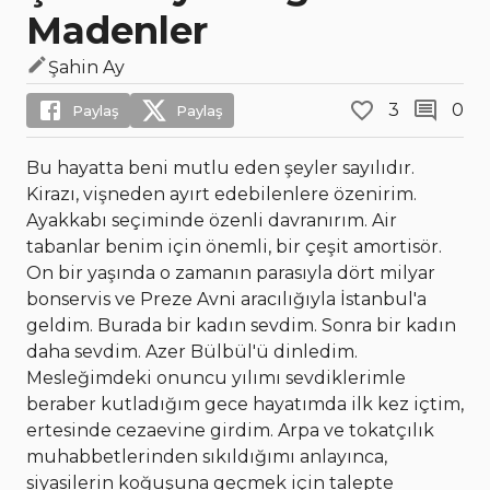
Madenler
Şahin Ay
3
0
Paylaş
Paylaş
Bu hayatta beni mutlu eden şeyler sayılıdır.
Kirazı, vişneden ayırt edebilenlere özenirim.
Ayakkabı seçiminde özenli davranırım. Air
tabanlar benim için önemli, bir çeşit amortisör.
On bir yaşında o zamanın parasıyla dört milyar
bonservis ve Preze Avni aracılığıyla İstanbul'a
geldim. Burada bir kadın sevdim. Sonra bir kadın
daha sevdim. Azer Bülbül'ü dinledim.
Mesleğimdeki onuncu yılımı sevdiklerimle
beraber kutladığım gece hayatımda ilk kez içtim,
ertesinde cezaevine girdim. Arpa ve tokatçılık
muhabbetlerinden sıkıldığımı anlayınca,
siyasilerin koğuşuna geçmek için talepte