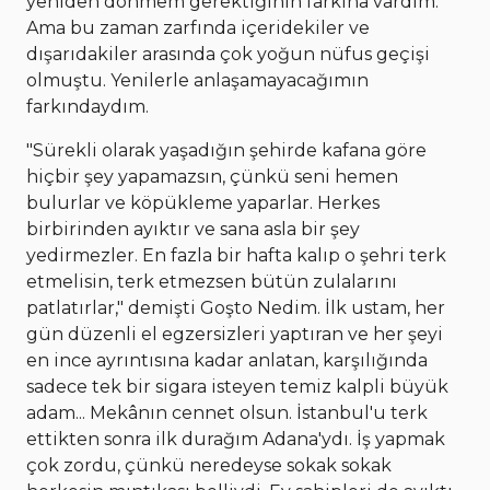
yeniden dönmem gerektiğinin farkına vardım.
Ama bu zaman zarfında içeridekiler ve
dışarıdakiler arasında çok yoğun nüfus geçişi
olmuştu. Yenilerle anlaşamayacağımın
farkındaydım.
"Sürekli olarak yaşadığın şehirde kafana göre
hiçbir şey yapamazsın, çünkü seni hemen
bulurlar ve köpükleme yaparlar. Herkes
birbirinden ayıktır ve sana asla bir şey
yedirmezler. En fazla bir hafta kalıp o şehri terk
etmelisin, terk etmezsen bütün zulalarını
patlatırlar," demişti Goşto Nedim. İlk ustam, her
gün düzenli el egzersizleri yaptıran ve her şeyi
en ince ayrıntısına kadar anlatan, karşılığında
sadece tek bir sigara isteyen temiz kalpli büyük
adam... Mekânın cennet olsun. İstanbul'u terk
ettikten sonra ilk durağım Adana'ydı. İş yapmak
çok zordu, çünkü neredeyse sokak sokak