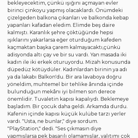
bekleyecektim, çünkü ışığını açmayan evler
birinci çinkoyu yapmış olacaklardı. Önümdeki
çizelgeden balkona çıkanları ve balkonda kebap
yapanları kafadan eledim. Elimde beş daire
kalmıştı. Karanlık şehre çöktüğünde hepsi
ışıklarını yakarlarsa eğer oturduğum kafeden
kaçmaktan başka çarem kalmayacaktı,çünkü
adisyonda altı çay ve bir su vardı. Yan masada iki
kadın ile iki erkek oturuyordu. Mizah konusunda
düpedüz kötüydüler. Kadınlardan birinin ya adı
ya da lakabı Balkon'du. Bir ara lavaboya doğru
yöneldim, muhtemel bir tehlike ânında içinde
bulunduğun mekânı iyi bilmen son derece
önemlidir. Tuvaletin kapısı kapalıydı. Beklemeye
başladım. Bir çocuk daha geldi. Arkamda durdu.
Kafenin içinde kapısı küçük kulübe tarzı yerler
vardı. "Usta, ne bunlar," diye sordum.
"PlayStation," dedi. "Ses çıkmasın diye
yapmışlarsa pek başarılı olamamışlar, yalıtımı çok