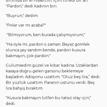
sırtımda bir el hissettim. İçim titredi bir an.
"Pardon," dedi kadının biri.
"Buyrun," dedim.
"Polar var mı acaba?"
"Bilmiyorum, ben burada çalışmıyorum,"
"Ha öyle mi, pardon o zaman. Beyaz gömlek
olunca şey sandım bende, pardon kusura
bakmayın, çok pardon."
Gülümsedim güzel ve kibar kadına. Uzaklardan
kasaya doğru gelen garsonu beklemeye
başladım. Adisyonu uzattım. "Otuz beş lira,” dedi.
Bir yüzlük uzattım. Paranın üstünü verdi. Beş
lira bahşiş bıraktım.
"Kusura bakmayın lütfen bu tatsız olay için,"
dedi.