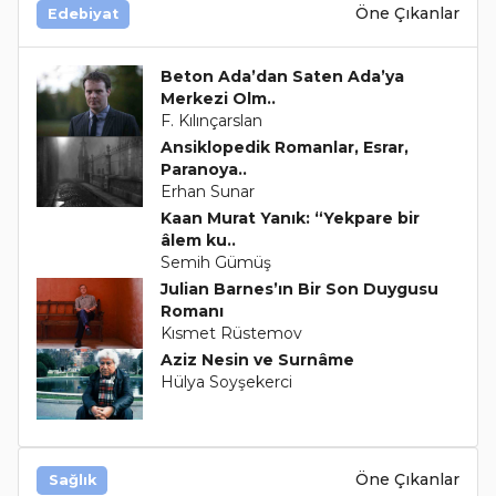
Öne Çıkanlar
Edebiyat
Beton Ada’dan Saten Ada’ya
Merkezi Olm..
F. Kılınçarslan
Ansiklopedik Romanlar, Esrar,
Paranoya..
Erhan Sunar
Kaan Murat Yanık: “Yekpare bir
âlem ku..
Semih Gümüş
Julian Barnes’ın Bir Son Duygusu
Romanı
Kısmet Rüstemov
Aziz Nesin ve Surnâme
Hülya Soyşekerci
Öne Çıkanlar
Sağlık