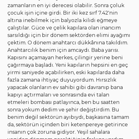
zamanların en iyi derecesi olabilir. Sonra çoluk
çocuk işin içine girdi. Bir iki kez sırf 7.42'nin
altına inebilmek için balyozla kilidi eğmeye
çalıştılar. Güce ve çelik kapılara olan inancım
sarsıldığı için bir dönem sektörden elimi ayağımı
çektim. O dönem anahtarcı dükkânına takıldım.
Anahtarcılık benim için amcaydı. Baba yarısı.
Kapısını açamayan herkes, çilingir yerine beni
çağırmaya başladı. Yeni kapıların hepsini en geç
yirmi saniyede açabilirken, eski kapılarda daha
fazla zamana ihtiyaç duyuyordum. Hırsızlık
yapacak olanların ev sahibi gibi davranıp bana
kapıyı açtırmaları ve sonrasında evi talan
etmeleri bombası patlayınca, ben bu saatten
sonra yokum dedim ve şehir değiştirdim. Bu
benim değil sektörün ayıbıydı, başkasına tamam
da, sektörün içinden biri ketenpereye getirince
insanın çok zoruna gidiyor. Yeşil sahalara