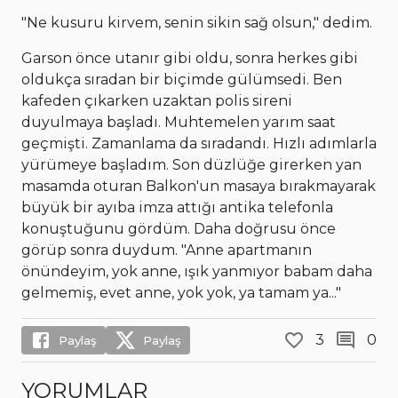
"Ne kusuru kirvem, senin sikin sağ olsun," dedim.
Garson önce utanır gibi oldu, sonra herkes gibi
oldukça sıradan bir biçimde gülümsedi. Ben
kafeden çıkarken uzaktan polis sireni
duyulmaya başladı. Muhtemelen yarım saat
geçmişti. Zamanlama da sıradandı. Hızlı adımlarla
yürümeye başladım. Son düzlüğe girerken yan
masamda oturan Balkon'un masaya bırakmayarak
büyük bir ayıba imza attığı antika telefonla
konuştuğunu gördüm. Daha doğrusu önce
görüp sonra duydum. "Anne apartmanın
önündeyim, yok anne, ışık yanmıyor babam daha
gelmemiş, evet anne, yok yok, ya tamam ya..."
3
0
Paylaş
Paylaş
YORUMLAR