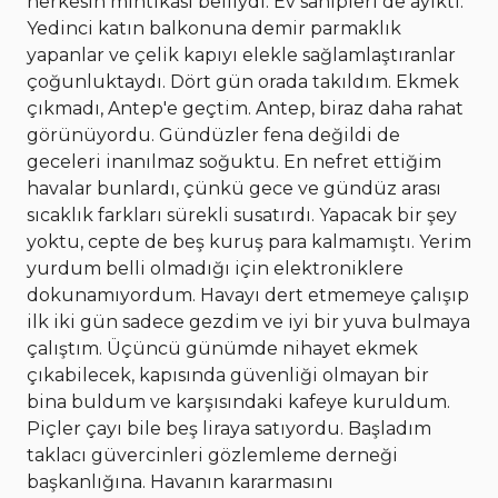
herkesin mıntıkası belliydi. Ev sahipleri de ayıktı.
Yedinci katın balkonuna demir parmaklık
yapanlar ve çelik kapıyı elekle sağlamlaştıranlar
çoğunluktaydı. Dört gün orada takıldım. Ekmek
çıkmadı, Antep'e geçtim. Antep, biraz daha rahat
görünüyordu. Gündüzler fena değildi de
geceleri inanılmaz soğuktu. En nefret ettiğim
havalar bunlardı, çünkü gece ve gündüz arası
sıcaklık farkları sürekli susatırdı. Yapacak bir şey
yoktu, cepte de beş kuruş para kalmamıştı. Yerim
yurdum belli olmadığı için elektroniklere
dokunamıyordum. Havayı dert etmemeye çalışıp
ilk iki gün sadece gezdim ve iyi bir yuva bulmaya
çalıştım. Üçüncü günümde nihayet ekmek
çıkabilecek, kapısında güvenliği olmayan bir
bina buldum ve karşısındaki kafeye kuruldum.
Piçler çayı bile beş liraya satıyordu. Başladım
taklacı güvercinleri gözlemleme derneği
başkanlığına. Havanın kararmasını