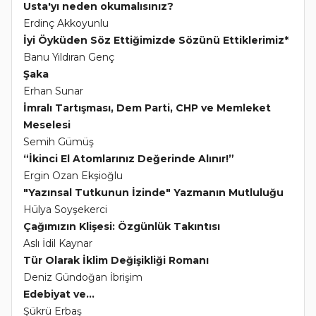
Usta'yı neden okumalısınız?
Erdinç Akkoyunlu
İyi Öyküden Söz Ettiğimizde Sözünü Ettiklerimiz*
Banu Yıldıran Genç
Şaka
Erhan Sunar
İmralı Tartışması, Dem Parti, CHP ve Memleket
Meselesi
Semih Gümüş
“İkinci El Atomlarınız Değerinde Alınır!”
Ergin Ozan Ekşioğlu
"Yazınsal Tutkunun İzinde" Yazmanın Mutluluğu
Hülya Soyşekerci
Çağımızın Klişesi: Özgünlük Takıntısı
Aslı İdil Kaynar
Tür Olarak İklim Değişikliği Romanı
Deniz Gündoğan İbrişim
Edebiyat ve...
Şükrü Erbaş