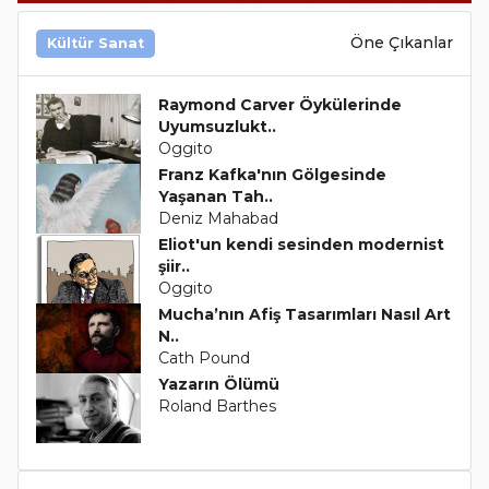
Öne Çıkanlar
Kültür Sanat
Raymond Carver Öykülerinde
Uyumsuzlukt..
Oggito
Franz Kafka'nın Gölgesinde
Yaşanan Tah..
Deniz Mahabad
Eliot'un kendi sesinden modernist
şiir..
Oggito
Mucha’nın Afiş Tasarımları Nasıl Art
N..
Cath Pound
Yazarın Ölümü
Roland Barthes