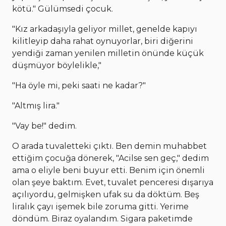
kötü." Gülümsedi çocuk.
"Kız arkadaşıyla geliyor millet, genelde kapıyı
kilitleyip daha rahat oynuyorlar, biri diğerini
yendiği zaman yenilen milletin önünde küçük
düşmüyor böylelikle,"
"Ha öyle mi, peki saati ne kadar?"
"Altmış lira."
"Vay be!" dedim.
O arada tuvaletteki çıktı. Ben demin muhabbet
ettiğim çocuğa dönerek, "Acilse sen geç," dedim
ama o eliyle beni buyur etti. Benim için önemli
olan şeye baktım. Evet, tuvalet penceresi dışarıya
açılıyordu, gelmişken ufak su da döktüm. Beş
liralık çayı işemek bile zoruma gitti. Yerime
döndüm. Biraz oyalandım. Sigara paketimde