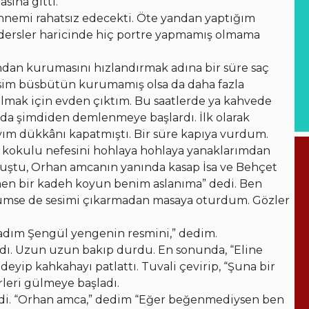
sına gitti.
nnemi rahatsız edecekti. Öte yandan yaptığım
rsler haricinde hiç portre yapmamış olmama
n kurumasını hızlandırmak adına bir süre saç
sim büsbütün kurumamış olsa da daha fazla
mak için evden çıktım. Bu saatlerde ya kahvede
da şimdiden demlenmeye başlardı. İlk olarak
ım dükkânı kapatmıştı. Bir süre kapıya vurdum.
n kokulu nefesini hohlaya hohlaya yanaklarımdan
muştu, Orhan amcanın yanında kasap İsa ve Behçet
men bir kadeh koyun benim aslanıma” dedi. Ben
mse de sesimi çıkarmadan masaya oturdum. Gözler
adım Şengül yengenin resmini,” dedim.
rdı. Uzun uzun bakıp durdu. En sonunda, “Eline
eyip kahkahayı patlattı. Tuvali çevirip, “Şuna bir
rleri gülmeye başladı.
ldi. “Orhan amca,” dedim “Eğer beğenmediysen ben