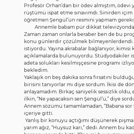
Profesör Orhan’dan bir ödev almıştım, ödevi 
rüştümü ispat etme sınavımdı. Sinirden içim 
öğretmen Şengül’ün resmini yapmam gereki
Annemle babam pür dikkat televizyondaki şu
Zaman zaman onlarla beraber ben de bu pr
konu günlerdir çözülmek bilmeyenlerdendi. 
istiyordu. Yayına akrabalar bağlanıyor, kimisi
açıklamalarda bulunuyordu. Stüdyodakiler ise
adeta solukları kesilmişçesine programı izl
bekledim.
Yaklaşık on beş dakika sonra fırsatını buld
birisini tanıyorlar mı diye sordum. İkisi de d
anlayamadım. Birkaç saniyelik sessizlik oldu
ilkin, “Ne yapacaksın sen Şengül’ü,” diye so
Annem sözümü tamamlamadan, “Babana sor Şengü
içeriye gitti.
Yanlış bir konuyu açtığımı düşünerek pişma
yarım ağız, “Huysuz karı,” dedi. Annem bu ka