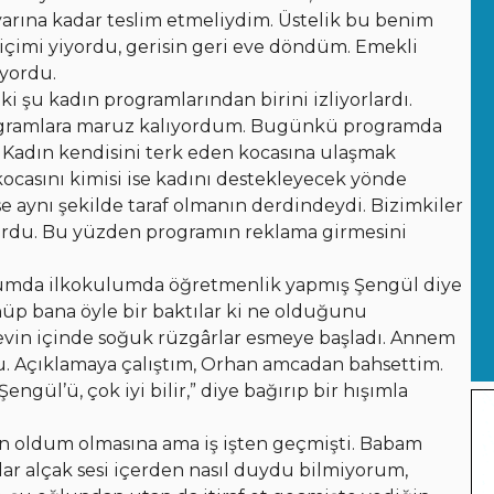
yarına kadar teslim etmeliydim. Üstelik bu benim
içimi yiyordu, gerisin geri eve döndüm. Emekli
yordu.
 kadın programlarından birini izliyorlardı.
ogramlara maruz kalıyordum. Bugünkü programda
Kadın kendisini terk eden kocasına ulaşmak
 kocasını kimisi ise kadını destekleyecek yönde
 aynı şekilde taraf olmanın derdindeydi. Bizimkiler
iyordu. Bu yüzden programın reklama girmesini
uğumda ilkokulumda öğretmenlik yapmış Şengül diye
önüp bana öyle bir baktılar ki ne olduğunu
, evin içinde soğuk rüzgârlar esmeye başladı. Annem
rdu. Açıklamaya çalıştım, Orhan amcadan bahsettim.
l’ü, çok iyi bilir,” diye bağırıp bir hışımla
n oldum olmasına ama iş işten geçmişti. Babam
dar alçak sesi içerden nasıl duydu bilmiyorum,