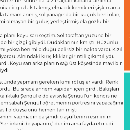
’lerinin sonunda, kızıl saçları kabarık, alnında
 kemik bir gözlük takmış, elmacık kemikleri şişkin ama
yla tamamlanmış, sol yanağında bir küçük beni olan,
mi olmayan bir gülüş yerleştirmiş ela gözlü bir
a planı koyu sarı seçtim. Sol taraftan yüzüne bir
e bir çizgi gibiydi. Dudaklarını sıkmıştı. Hüzünlü
mı yoksa ben mi olduğu belirsiz bir nokta vardı. Kızıl
ordu. Alnındaki kırışıklıklar girintili çıkıntılıydı.
rdı. Koyu sarı arka planın sağ üst köşesinde mavi bir
ydi.
Üstünde yapmam gereken kimi rötuşlar vardı. Renk
rdu. Bu sırada annem kapıdan içeri girdi. Bakışları
ikalıktaki Şengül’e dolayısıyla Şengül’ün kendisine
nem sabah Şengül öğretmenin portresini yapacağımı
asıl olduysa onu hemen tanımıştı.
esmimi yapmadın da şimdi o aşüftenin resmini mi
 “Seninkini de yaparım,” dedim ama fayda etmedi.