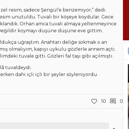
üzel resim, sadece Şengül’e benzemiyor,” dedi.
resim unutuldu. Tuvali bir köşeye koydular. Gece
aklandık. Orhan amca tuvali almaya yeltenmeyince
Değildir koymayı düşüne düşüne eve gittim.
oldukça uğraştım. Anahtarı deliğe sokmak o an
pmış olmalıyım, kapıyı uykulu gözlerle annem açtı.
deki tuvale gitti. Gözleri fal taşı gibi açılmıştı.
lâ tuvaldeydi.
erken dahi içli içli bir şeyler söyleniyordu.
10
0