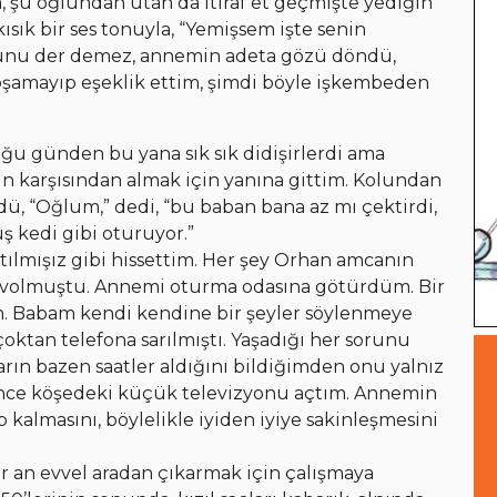
şu oğlundan utan da itiraf et geçmişte yediğin
ısık bir ses tonuyla, “Yemişsem işte senin
bunu der demez, annemin adeta gözü döndü,
boşamayıp eşeklik ettim, şimdi böyle işkembeden
u günden bu yana sık sık didişirlerdi ama
 karşısından almak için yanına gittim. Kolundan
 “Oğlum,” dedi, “bu baban bana az mı çektirdi,
 kedi gibi oturuyor.”
tılmışız gibi hissettim. Her şey Orhan amcanın
volmuştu. Annemi oturma odasına götürdüm. Bir
im. Babam kendi kendine bir şeyler söylenmeye
tan telefona sarılmıştı. Yaşadığı her sorunu
rın bazen saatler aldığını bildiğimden onu yalnız
nce köşedeki küçük televizyonu açtım. Annemin
 kalmasını, böylelikle iyiden iyiye sakinleşmesini
 an evvel aradan çıkarmak için çalışmaya