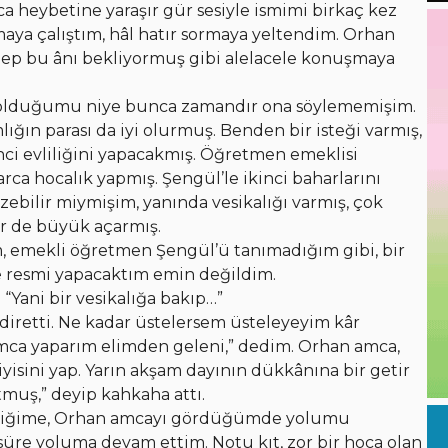
 heybetine yaraşır gür sesiyle ismimi birkaç kez
maya çalıştım, hâl hatır sormaya yeltendim. Orhan
hep bu ânı bekliyormuş gibi alelacele konuşmaya
 olduğumu niye bunca zamandır ona söylememişim.
ğın parası da iyi olurmuş. Benden bir isteği varmış,
ci evliliğini yapacakmış. Öğretmen emeklisi
ca hocalık yapmış. Şengül’le ikinci baharlarını
zebilir miymişim, yanında vesikalığı varmış, çok
ir de büyük açarmış.
, emekli öğretmen Şengül’ü tanımadığım gibi, bir
tre resmi yapacaktım emin değildim.
Yani bir vesikalığa bakıp…”
diretti. Ne kadar üstelersem üsteleyeyim kâr
ca yaparım elimden geleni,” dedim. Orhan amca,
yisini yap. Yarın akşam dayının dükkânına bir getir
muş,” deyip kahkaha attı.
ttiğime, Orhan amcayı gördüğümde yolumu
süre yoluma devam ettim. Notu kıt, zor bir hoca olan