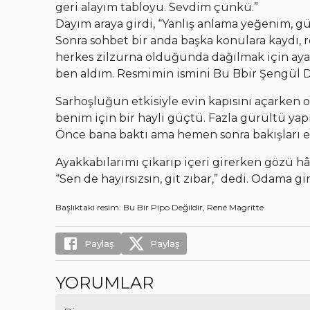
geri alayım tabloyu. Sevdim çünkü.”
Dayım araya girdi, “Yanlış anlama yeğenim, g
Sonra sohbet bir anda başka konulara kaydı, 
herkes zilzurna olduğunda dağılmak için ay
ben aldım. Resmimin ismini Bu Bbir Şengül 
Sarhoşluğun etkisiyle evin kapısını açarken 
benim için bir hayli güçtü. Fazla gürültü ya
Önce bana baktı ama hemen sonra bakışları elim
Ayakkabılarımı çıkarıp içeri girerken gözü hâ
“Sen de hayırsızsın, git zıbar,” dedi. Odama gir
Başlıktaki resim: Bu Bir Pipo Değildir, René Magritte
Paylaş
Paylaş
YORUMLAR