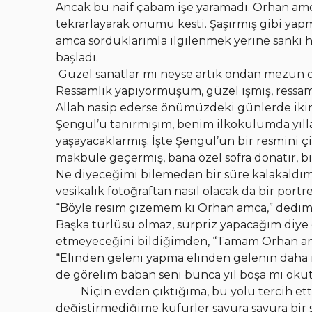
Ancak bu naif çabam işe yaramadı. Orhan amca
tekrarlayarak önümü kesti. Şaşırmış gibi yap
amca sorduklarımla ilgilenmek yerine sanki 
başladı.
Güzel sanatlar mı neyse artık ondan mezun
Ressamlık yapıyormuşum, güzel işmiş, ressamlı
Allah nasip ederse önümüzdeki günlerde ikin
Şengül’ü tanırmışım, benim ilkokulumda yıllar
yaşayacaklarmış. İşte Şengül’ün bir resmini çi
makbule geçermiş, bana özel sofra donatır, b
Ne diyeceğimi bilemeden bir süre kalakaldım
vesikalık fotoğraftan nasıl olacak da bir por
“Böyle resim çizemem ki Orhan amca,” dedim “
Başka türlüsü olmaz, sürpriz yapacağım diye 
etmeyeceğini bildiğimden, “Tamam Orhan am
“Elinden geleni yapma elinden gelenin daha i
de görelim baban seni bunca yıl boşa mı okut
Niçin evden çıktığıma, bu yolu tercih e
değiştirmediğime küfürler savura savura bir 