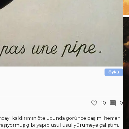
Öykü
10
0
 amcayı kaldırımın öte ucunda görünce başımı hemen
raşıyormuş gibi yapıp usul usul yürümeye çalıştım.