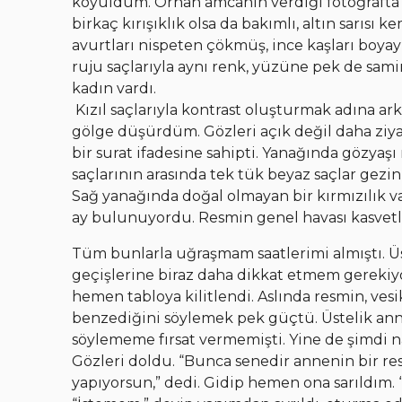
koyuldum. Orhan amcanın verdiği fotoğrafta 50
birkaç kırışıklık olsa da bakımlı, altın sarısı
avurtları nispeten çökmüş, ince kaşları boya
ruju saçlarıyla aynı renk, yüzüne pek de sami
kadın vardı.
Kızıl saçlarıyla kontrast oluşturmak adına ark
gölge düşürdüm. Gözleri açık değil daha ziyad
bir surat ifadesine sahipti. Yanağında gözyaşı 
saçlarının arasında tek tük beyaz saçlar geziniy
Sağ yanağında doğal olmayan bir kırmızılık va
ay bulunuyordu. Resmin genel havası kasvetli
Tüm bunlarla uğraşmam saatlerimi almıştı. 
geçişlerine biraz daha dikkat etmem gerekiyo
hemen tabloya kilitlendi. Aslında resmin, ves
benzediğini söylemek pek güçtü. Üstelik an
söylememe fırsat vermemişti. Yine de şimdi n
Gözleri doldu. “Bunca senedir annenin bir r
yapıyorsun,” dedi. Gidip hemen ona sarıldım.