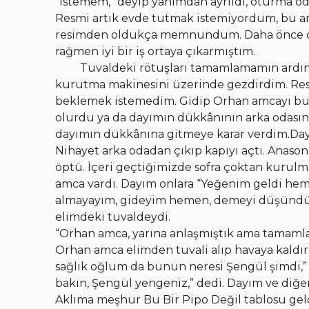
“İstemem,” deyip yanımdan ayrıldı, oturma oda
Resmi artık evde tutmak istemiyordum, bu a
resimden oldukça memnundum. Daha önce de
rağmen iyi bir iş ortaya çıkarmıştım.
Tuvaldeki rötuşları tamamlamamın ardında
kurutma makinesini üzerinde gezdirdim. Re
beklemek istemedim. Gidip Orhan amcayı bul
olurdu ya da dayımın dükkânının arka odasın
dayımın dükkânına gitmeye karar verdim.Day
Nihayet arka odadan çıkıp kapıyı açtı. Anaso
öptü. İçeri geçtiğimizde sofra çoktan kurul
amca vardı. Dayım onlara “Yeğenim geldi he
almayayım, gideyim hemen, demeyi düşündü
elimdeki tuvaldeydi.
“Orhan amca, yarına anlaşmıştık ama tamaml
Orhan amca elimden tuvali alıp havaya kaldı
sağlık oğlum da bunun neresi Şengül şimdi,” d
bakın, Şengül yengeniz,” dedi. Dayım ve diğe
Aklıma meşhur Bu Bir Pipo Değil tablosu ge