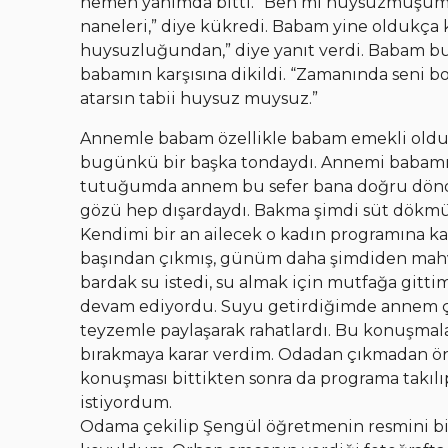
hemen yanımda bitti. “Ben mi huysuzmuşum, 
naneleri,” diye kükredi. Babam yine oldukça k
huysuzluğundan,” diye yanıt verdi. Babam 
babamın karşısına dikildi. “Zamanında seni 
atarsın tabii huysuz muysuz.”
Annemle babam özellikle babam emekli olduğ
bugünkü bir başka tondaydı. Annemi babamın
tutuğumda annem bu sefer bana doğru döndü,
gözü hep dışardaydı. Bakma şimdi süt dökmüş
Kendimi bir an ailecek o kadın programına ka
başından çıkmış, günüm daha şimdiden mah
bardak su istedi, su almak için mutfağa gitt
devam ediyordu. Suyu getirdiğimde annem çok
teyzemle paylaşarak rahatlardı. Bu konuşmala
bırakmaya karar verdim. Odadan çıkmadan ö
konuşması bittikten sonra da programa takılıp
istiyordum.
Odama çekilip Şengül öğretmenin resmini bir