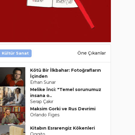
Öne Çıkanlar
Kültür Sanat
Kötü Bir İlkbahar: Fotoğrafların
İçinden
Erhan Sunar
Melike İnci: "Temel sorunumuz
insana o..
Serap Çakır
Maksim Gorki ve Rus Devrimi
Orlando Figes
Kitabın Esrarengiz Kökenleri
Oggito