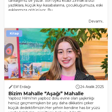
tanıdığımız bir yazar. Son öykü kitabı Zinhak’la bizi
yazlıklara, küçük kıyı kasabalarına, çocukluğumuza, eski
aşklarımıza götürüyor. Bu..
Devamı..
Kitap
Elif Erdağı
24 Aralık 2025
Bizim Mahalle “Aşağı” Mahalle
Yapboz Hilmi’nin yapboz dolu evine olan şaşkınlığı
henüz geçmemişken bir şey daha dikkatini çeker
küçük dedektifimizin.Her şehrin kendine has bir yüzü