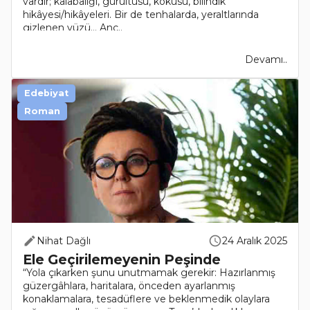
vardır; kalabalığı, gürültüsü, kokusu, bilindik
hikâyesi/hikâyeleri. Bir de tenhalarda, yeraltlarında
gizlenen yüzü… Anc..
Devamı..
Edebiyat
Roman
Nihat Dağlı
24 Aralık 2025
Ele Geçirilemeyenin Peşinde
“Yola çıkarken şunu unutmamak gerekir: Hazırlanmış
güzergâhlara, haritalara, önceden ayarlanmış
konaklamalara, tesadüflere ve beklenmedik olaylara