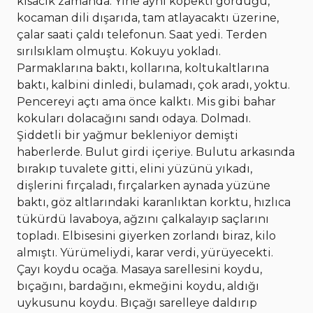
kısacık zamanda. Yine aynı köpekti gördüğü,
kocaman dili dışarıda, tam atlayacaktı üzerine,
çalar saati çaldı telefonun. Saat yedi. Terden
sırılsıklam olmuştu. Kokuyu yokladı.
Parmaklarına baktı, kollarına, koltukaltlarına
baktı, kalbini dinledi, bulamadı, çok aradı, yoktu.
Pencereyi açtı ama önce kalktı. Mis gibi bahar
kokuları dolacağını sandı odaya. Dolmadı.
Şiddetli bir yağmur bekleniyor demişti
haberlerde. Bulut girdi içeriye. Bulutu arkasında
bırakıp tuvalete gitti, elini yüzünü yıkadı,
dişlerini fırçaladı, fırçalarken aynada yüzüne
baktı, göz altlarındaki karanlıktan korktu, hızlıca
tükürdü lavaboya, ağzını çalkalayıp saçlarını
topladı. Elbisesini giyerken zorlandı biraz, kilo
almıştı. Yürümeliydi, karar verdi, yürüyecekti.
Çayı koydu ocağa. Masaya sarellesini koydu,
bıçağını, bardağını, ekmeğini koydu, aldığı
uykusunu koydu. Bıçağı sarelleye daldırıp