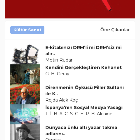
Öne Çıkanlar
Kültür Sanat
E-kitabınızı DRM’li mi DRM’siz mi
alır..
Metin Rudar
Kendini Gerçekleştiren Kehanet
G. H. Geray
Direnmenin Öyküsü Filler Sultanı
ile K..
Rojda Alak Koç
İspanya’nın Sosyal Medya Yasağı
T. Í. B. A. C. S. C. E. P. B. Alcaine
Dünyaca ünlü altı yazar takma
adlarını..
Oggito