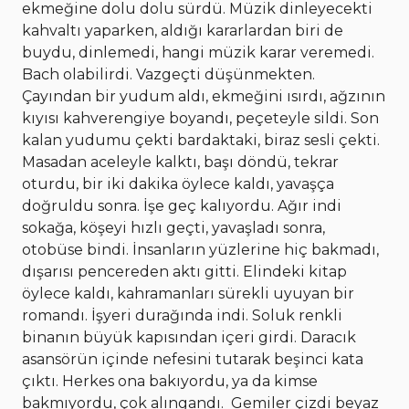
ekmeğine dolu dolu sürdü. Müzik dinleyecekti
kahvaltı yaparken, aldığı kararlardan biri de
buydu, dinlemedi, hangi müzik karar veremedi.
Bach olabilirdi. Vazgeçti düşünmekten.
Çayından bir yudum aldı, ekmeğini ısırdı, ağzının
kıyısı kahverengiye boyandı, peçeteyle sildi. Son
kalan yudumu çekti bardaktaki, biraz sesli çekti.
Masadan aceleyle kalktı, başı döndü, tekrar
oturdu, bir iki dakika öylece kaldı, yavaşça
doğruldu sonra. İşe geç kalıyordu. Ağır indi
sokağa, köşeyi hızlı geçti, yavaşladı sonra,
otobüse bindi. İnsanların yüzlerine hiç bakmadı,
dışarısı pencereden aktı gitti. Elindeki kitap
öylece kaldı, kahramanları sürekli uyuyan bir
romandı. İşyeri durağında indi. Soluk renkli
binanın büyük kapısından içeri girdi. Daracık
asansörün içinde nefesini tutarak beşinci kata
çıktı. Herkes ona bakıyordu, ya da kimse
bakmıyordu, çok alıngandı. Gemiler çizdi beyaz