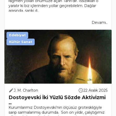
rağmen yolları önümüze açan Tanrı’dır. Issızlıkları o
yaratır ki biz içlerinden yollar geçirebilelim. Dağlar
arasında, sanki d..
Devamı..
Edebiyat
Kültür Sanat
J. M. Charlton
22 Aralık 2025
Dostoyevski İki Yüzlü Sözde Aktivizmi
..
Kurumlarımız Dostoyevski’nin ölçüsüz groteskliğiyle
sarıp sarmalanmış durumda. Son on yıldır, çalıştığımız