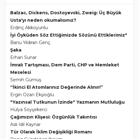
Balzac, Dickens, Dostoyevski, Zweig: Üç Büyük
Usta'yı neden okumalısınız?
Erdinç Akkoyunlu
İyi Öyküden Söz Ettiğimizde Sözünü Ettiklerimiz*
Banu Yıldıran Genç
Şaka
Erhan Sunar
İmralı Tartışması, Dem Parti, CHP ve Memleket
Meselesi
Semih Gümüş
“İkinci El Atomlarınız Değerinde Alınır!”
Ergin Ozan Ekşioğlu
"Yazınsal Tutkunun İzinde" Yazmanın Mutluluğu
Hülya Soyşekerci
Çağımızın Klişesi: Özgünlük Takıntısı
Aslı İdil Kaynar
Tür Olarak İklim Değişikliği Romanı