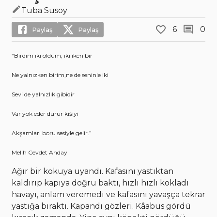
Tuba Susoy
6
0
Paylaş
Paylaş
“Birdim iki oldum, iki iken bir
Ne yalnızken birim,ne de seninle iki
Sevi de yalnızlık gibidir
Var yok eder durur kişiyi
Akşamları boru sesiyle gelir.”
Melih Cevdet Anday
Ağır bir kokuya uyandı. Kafasını yastıktan
kaldırıp kapıya doğru baktı, hızlı hızlı kokladı
havayı, anlam veremedi ve kafasını yavaşça tekrar
yastığa bıraktı. Kapandı gözleri. Kâabus gördü