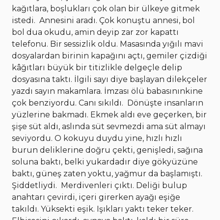
kağıtlara, boşlukları çok olan bir ülkeye gitmek
istedi. Annesini aradı. Çok konuştu annesi, bol
bol dua okudu, amin deyip zar zor kapattı
telefonu. Bir sessizlik oldu. Masasında yığılı mavi
dosyalardan birinin kapağını açtı, gemiler çizdiği
kâğıtları büyük bir titizlikle delgeçle delip
dosyasına taktı. İlgili sayı diye başlayan dilekçeler
yazdı sayın makamlara. İmzası ölü babasınınkine
çok benziyordu. Canı sıkıldı. Dönüşte insanların
yüzlerine bakmadı. Ekmek aldı eve geçerken, bir
şişe süt aldı, aslında süt sevmezdi ama süt almayı
seviyordu. O kokuyu duydu yine, hızlı hızlı
burun deliklerine doğru çekti, genişledi, sağına
soluna baktı, belki yukardadır diye gökyüzüne
baktı, güneş zaten yoktu, yağmur da başlamıştı.
Şiddetliydi. Merdivenleri çıktı. Deliği bulup
anahtarı çevirdi, içeri girerken ayağı eşiğe
takıldı. Yüksekti eşik. Işıkları yaktı teker teker.