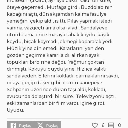
Elbisesini çıkardı, aynaya baktı, kaldı bir süre,
öteye geçemedi. Mutfağa girdi. Buzdolabının
kapağını açtı, dün akşamdan kalma fasulye
yemeğini çekip aldı, ısıttı. Pilav yapmak istedi
yanına, vazgeçti ama olsa iyiydi. Sandalyeye
oturdu ama önce masaya tabak koydu, kaşık
koydu, bıçak koymadı, ekmeği kopararak yedi.
Müzik yine dinlemedi. Kararlarını yeniden
gözden geçirme kararı aldı, alırken ayak
topukları birbirine değdi. Yağmur çoktan
dinmişti. Kokuyu duydu yine. Hızlıca kalktı
sandalyeden. Ellerini kokladı, parmaklarını saydı,
odaya geçip düşer gibi oturdu kanepeye.
Sehpanın üzerinde duran taşı aldı, kokladı,
avucunda dolaştırdı bir süre. Televizyonu açtı,
eski zamanlardan bir film vardı. İçine girdi.
Uyudu.
6
0
Paylaş
Paylaş