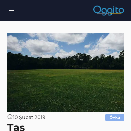
10 Şubat 2019
Öykü
Taş