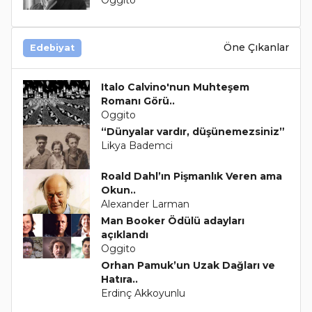
Öne Çıkanlar
Edebiyat
Italo Calvino'nun Muhteşem
Romanı Görü..
Oggito
“Dünyalar vardır, düşünemezsiniz”
Likya Bademci
Roald Dahl’ın Pişmanlık Veren ama
Okun..
Alexander Larman
Man Booker Ödülü adayları
açıklandı
Oggito
Orhan Pamuk’un Uzak Dağları ve
Hatıra..
Erdinç Akkoyunlu