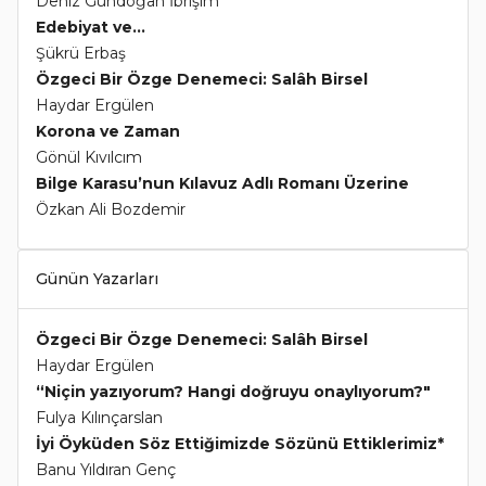
Deniz Gündoğan İbrişim
Edebiyat ve...
Şükrü Erbaş
Özgeci Bir Özge Denemeci: Salâh Birsel
Haydar Ergülen
Korona ve Zaman
Gönül Kıvılcım
Bilge Karasu’nun Kılavuz Adlı Romanı Üzerine
Özkan Ali Bozdemir
Günün Yazarları
Özgeci Bir Özge Denemeci: Salâh Birsel
Haydar Ergülen
“Niçin yazıyorum? Hangi doğruyu onaylıyorum?"
Fulya Kılınçarslan
İyi Öyküden Söz Ettiğimizde Sözünü Ettiklerimiz*
Banu Yıldıran Genç