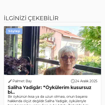
İLGİNİZİ ÇEKEBİLİR
Söyleşi
Palmet Bay
24 Aralık 2025
Saliha Yadigâr: “Öykülerim kusursuz
bi..
Bir öykünün kısa ya da uzun olması, onun başarısı
hakkında ölçüt değildir.Saliha Yadigâr, öyküleriyle