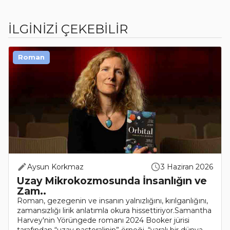
İLGİNİZİ ÇEKEBİLİR
Roman
Aysun Korkmaz
3 Haziran 2026
Uzay Mikrokozmosunda İnsanlığın ve
Zam..
Roman, gezegenin ve insanın yalnızlığını, kırılganlığını,
zamansızlığı lirik anlatımla okura hissettiriyor.Samantha
Harvey'nin Yörüngede romanı 2024 Booker jürisi
tarafından “uzay pastoralinin” örneği, “yaralı bir dünya