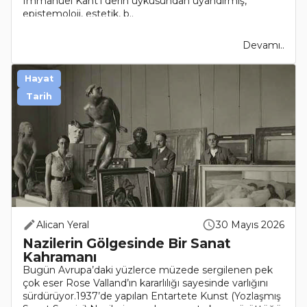
Immanuel Kant’ı derin uykusundan uyandırmış,
epistemoloji, estetik, b..
Devamı..
Hayat
Tarih
Alican Yeral
30 Mayıs 2026
Nazilerin Gölgesinde Bir Sanat
Kahramanı
Bugün Avrupa’daki yüzlerce müzede sergilenen pek
çok eser Rose Valland’ın kararlılığı sayesinde varlığını
sürdürüyor.1937’de yapılan Entartete Kunst (Yozlaşmış