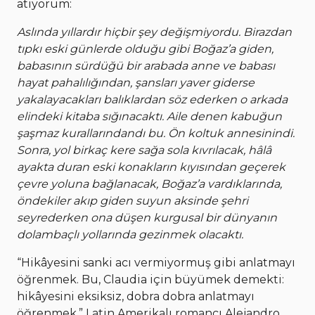
atıyorum:
Aslında yıllardır hiçbir şey değişmiyordu. Birazdan
tıpkı eski günlerde olduğu gibi Boğaz’a giden,
babasının sürdüğü bir arabada anne ve babası
hayat pahalılığından, şansları yaver giderse
yakalayacakları balıklardan söz ederken o arkada
elindeki kitaba sığınacaktı. Aile denen kabuğun
şaşmaz kurallarındandı bu. Ön koltuk annesinindi.
Sonra, yol birkaç kere sağa sola kıvrılacak, hâlâ
ayakta duran eski konakların kıyısından geçerek
çevre yoluna bağlanacak, Boğaz’a vardıklarında,
öndekiler akıp giden suyun aksinde şehri
seyrederken ona düşen kurgusal bir dünyanın
dolambaçlı yollarında gezinmek olacaktı.
“Hikâyesini sanki acı vermiyormuş gibi anlatmayı
öğrenmek. Bu, Claudia için büyümek demekti:
hikâyesini eksiksiz, dobra dobra anlatmayı
öğrenmek.” Latin Amerikalı romancı Alejandro