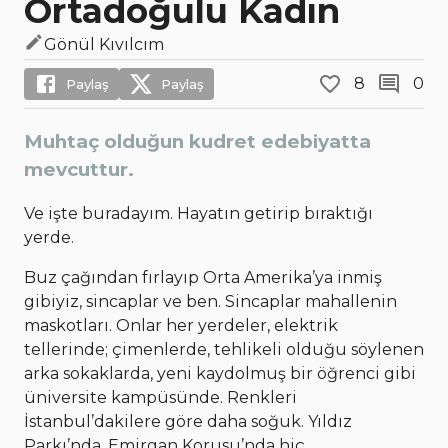
Ortadoğulu Kadın
Gönül Kıvılcım
8
0
Paylaş
Paylaş
Muhtaç olduğun kudret edebiyatta
mevcuttur.
Ve işte buradayım. Hayatın getirip bıraktığı
yerde.
Buz çağından fırlayıp Orta Amerika’ya inmiş
gibiyiz, sincaplar ve ben. Sincaplar mahallenin
maskotları. Onlar her yerdeler, elektrik
tellerinde; çimenlerde, tehlikeli olduğu söylenen
arka sokaklarda, yeni kaydolmuş bir öğrenci gibi
üniversite kampüsünde. Renkleri
İstanbul’dakilere göre daha soğuk. Yıldız
Parkı’nda, Emirgan Korusu’nda hiç