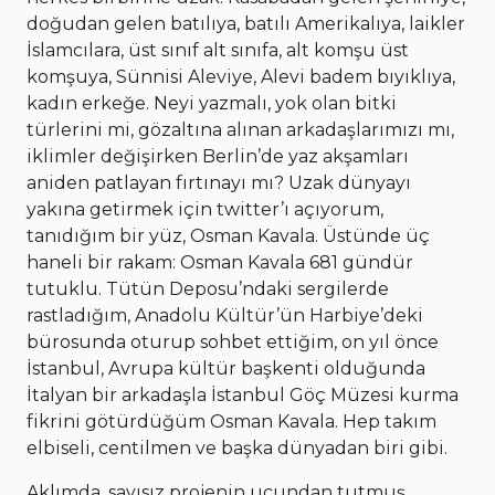
doğudan gelen batılıya, batılı Amerikalıya, laikler
İslamcılara, üst sınıf alt sınıfa, alt komşu üst
komşuya, Sünnisi Aleviye, Alevi badem bıyıklıya,
kadın erkeğe. Neyi yazmalı, yok olan bitki
türlerini mi, gözaltına alınan arkadaşlarımızı mı,
iklimler değişirken Berlin’de yaz akşamları
aniden patlayan fırtınayı mı? Uzak dünyayı
yakına getirmek için twitter’ı açıyorum,
tanıdığım bir yüz, Osman Kavala. Üstünde üç
haneli bir rakam: Osman Kavala 681 gündür
tutuklu. Tütün Deposu’ndaki sergilerde
rastladığım, Anadolu Kültür’ün Harbiye’deki
bürosunda oturup sohbet ettiğim, on yıl önce
İstanbul, Avrupa kültür başkenti olduğunda
İtalyan bir arkadaşla İstanbul Göç Müzesi kurma
fikrini götürdüğüm Osman Kavala. Hep takım
elbiseli, centilmen ve başka dünyadan biri gibi.
Aklımda, sayısız projenin ucundan tutmuş,