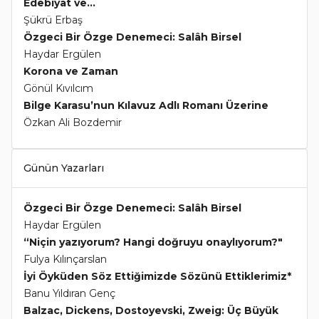
Edebiyat ve...
Şükrü Erbaş
Özgeci Bir Özge Denemeci: Salâh Birsel
Haydar Ergülen
Korona ve Zaman
Gönül Kıvılcım
Bilge Karasu’nun Kılavuz Adlı Romanı Üzerine
Özkan Ali Bozdemir
Günün Yazarları
Özgeci Bir Özge Denemeci: Salâh Birsel
Haydar Ergülen
“Niçin yazıyorum? Hangi doğruyu onaylıyorum?"
Fulya Kılınçarslan
İyi Öyküden Söz Ettiğimizde Sözünü Ettiklerimiz*
Banu Yıldıran Genç
Balzac, Dickens, Dostoyevski, Zweig: Üç Büyük