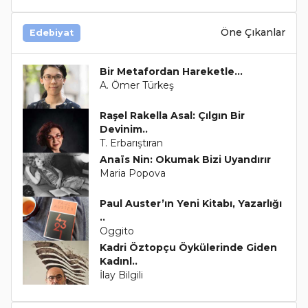
Öne Çıkanlar
Edebiyat
Bir Metafordan Hareketle...
A. Ömer Türkeş
Raşel Rakella Asal: Çılgın Bir
Devinim..
T. Erbarıştıran
Anaïs Nin: Okumak Bizi Uyandırır
Maria Popova
Paul Auster’ın Yeni Kitabı, Yazarlığı
..
Oggito
Kadri Öztopçu Öykülerinde Giden
Kadınl..
İlay Bilgili