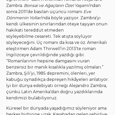
Zambra.
Bonsai ve Ağaçların Özel Yaşamı
’ndan
sonra 2011’de basılan üçüncü romanı
Eve
Dönmenin Yolları
’nda böyle yazıyor. Zambra’yı
kendi ülkesinin sınırlarından öteye taşıyan onun
hakikati tereddüt etmeden
söyleyebilme cesareti. Tek atışta söylüyor
söyleyeceğini. Üç romanı da kısa ve öz. Amerikalı
eleştirmen Adam Thirwell’in 2013’te roman
İngilizceye çevrildiğinde yazdığı gibi:
“Romanlarının hepsine damgasını vuran
benzersiz bir manik kısalıkla yazılmış olmaları.”
Zambra, Şili’yi, 1985 depremini, ölenleri, yer
kabuğu oynadıkça depreşen hikâyeleri anlatıyor.
İyi bir dünya edebiyatı örneği Alejandro Zambra,
çünkü Latin Amerika’dan doğru yazdıklarında
kendimizi bulabiliyoruz.
Küresel bir dünyada yaşadığımız söyleniyor ama
herkes birbirine uzak. Kasabadan gelen şehirliye,