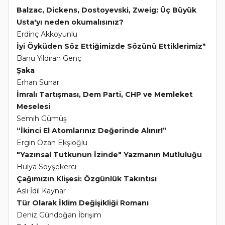
Balzac, Dickens, Dostoyevski, Zweig: Üç Büyük
Usta'yı neden okumalısınız?
Erdinç Akkoyunlu
İyi Öyküden Söz Ettiğimizde Sözünü Ettiklerimiz*
Banu Yıldıran Genç
Şaka
Erhan Sunar
İmralı Tartışması, Dem Parti, CHP ve Memleket
Meselesi
Semih Gümüş
“İkinci El Atomlarınız Değerinde Alınır!”
Ergin Ozan Ekşioğlu
"Yazınsal Tutkunun İzinde" Yazmanın Mutluluğu
Hülya Soyşekerci
Çağımızın Klişesi: Özgünlük Takıntısı
Aslı İdil Kaynar
Tür Olarak İklim Değişikliği Romanı
Deniz Gündoğan İbrişim