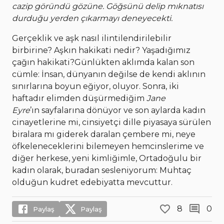
cazip göründü gözüne. Göğsünü delip mıknatısı
durduğu yerden çıkarmayı deneyecekti.
Gerçeklik ve aşk nasıl ilintilendirilebilir
birbirine? Aşkın hakikati nedir? Yaşadığımız
çağın hakikati?Günlükten aklımda kalan son
cümle: İnsan, dünyanın değilse de kendi aklının
sınırlarına boyun eğiyor, oluyor. Sonra, iki
haftadır elimden düşürmediğim
Jane
Eyre
’ın sayfalarına dönüyor ve son aylarda kadın
cinayetlerine mi, cinsiyetçi dille piyasaya sürülen
biralara mı giderek daralan çembere mi, neye
öfkeleneceklerini bilemeyen hemcinslerime ve
diğer herkese, yeni kimliğimle, Ortadoğulu bir
kadın olarak, buradan sesleniyorum: Muhtaç
olduğun kudret edebiyatta mevcuttur.
8
0
Paylaş
Paylaş