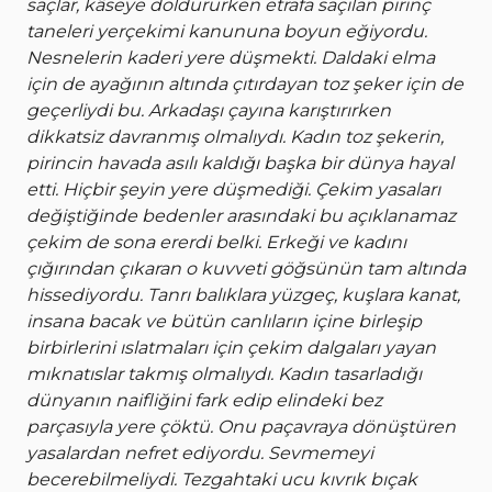
saçlar, kâseye doldururken etrafa saçılan pirinç
taneleri yerçekimi kanununa boyun eğiyordu.
Nesnelerin kaderi yere düşmekti. Daldaki elma
için de ayağının altında çıtırdayan toz şeker için de
geçerliydi bu. Arkadaşı çayına karıştırırken
dikkatsiz davranmış olmalıydı. Kadın toz şekerin,
pirincin havada asılı kaldığı başka bir dünya hayal
etti. Hiçbir şeyin yere düşmediği. Çekim yasaları
değiştiğinde bedenler arasındaki bu açıklanamaz
çekim de sona ererdi belki. Erkeği ve kadını
çığırından çıkaran o kuvveti göğsünün tam altında
hissediyordu. Tanrı balıklara yüzgeç, kuşlara kanat,
insana bacak ve bütün canlıların içine birleşip
birbirlerini ıslatmaları için çekim dalgaları yayan
mıknatıslar takmış olmalıydı. Kadın tasarladığı
dünyanın naifliğini fark edip elindeki bez
parçasıyla yere çöktü. Onu paçavraya dönüştüren
yasalardan nefret ediyordu. Sevmemeyi
becerebilmeliydi. Tezgahtaki ucu kıvrık bıçak