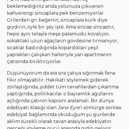
beklemediğiniz anda yolunuza çıkıveren
kahverengi sincaplara pek benzemiyorlar.
Grilerden gri beğenin, sincaplara kürk diye
giydirin, öyle bir şey işte. Ama sincap sincaptır,
hepsi aynı telaşla meşe palamudu kovalıyor,
sokaktaki uzun ağaçların gövdesine tırmanıyor,
sıcaklar bastırdığında kopardıkları yeşil
yaprakları çalışkan halleriyle yan apartmanın
çatısında biriktiriyorlar.
Düşünüyorum da ara sıra çatıya sığınmak fena
fikir olmayabilir. Hakikati söylemek giderek
zorlaştığında, şiddet tüm cenahlardan çıkartma
yaptığında, politikacılar o bayramlık ağızlarını
açtığında çatının kapısını aralamalı. Bir dünya
edebiyatı klasiği olan
Jane Eyre
’ı sömürge sonrası
edebiyat bağlamında okuduğum şu günlerde
aklım sürekli olarak tavan arasıyla edebiyatın
gerçeği söyleme gücü arasında gidip geliyor.