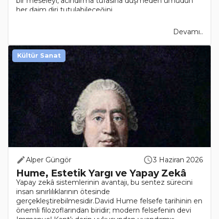
bir meseleyi, acındırma tufasına düşmeden umudun
her daim diri tutulabileceğini..
Devamı..
Kültür Sanat
Alper Güngör
3 Haziran 2026
Hume, Estetik Yargı ve Yapay Zekâ
Yapay zekâ sistemlerinin avantajı, bu sentez sürecini
insan sınırlılıklarının ötesinde
gerçekleştirebilmesidir.David Hume felsefe tarihinin en
önemli filozoflarından biridir; modern felsefenin devi