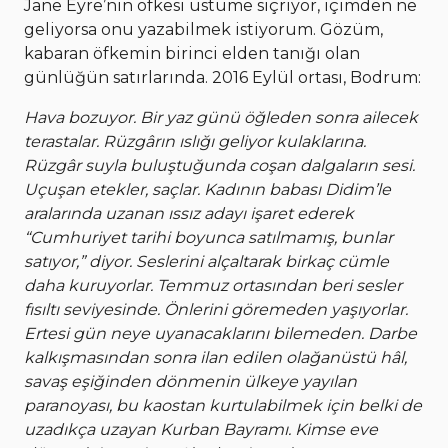
Jane Eyre’nin öfkesi üstüme sıçrıyor, içimden ne
geliyorsa onu yazabilmek istiyorum. Gözüm,
kabaran öfkemin birinci elden tanığı olan
günlüğün satırlarında. 2016 Eylül ortası, Bodrum:
Hava bozuyor. Bir yaz günü öğleden sonra ailecek
terastalar. Rüzgârın ıslığı geliyor kulaklarına.
Rüzgâr suyla buluştuğunda coşan dalgaların sesi.
Uçuşan etekler, saçlar. Kadının babası Didim’le
aralarında uzanan ıssız adayı işaret ederek
“Cumhuriyet tarihi boyunca satılmamış, bunlar
satıyor,” diyor. Seslerini alçaltarak birkaç cümle
daha kuruyorlar. Temmuz ortasından beri sesler
fısıltı seviyesinde. Önlerini göremeden yaşıyorlar.
Ertesi gün neye uyanacaklarını bilemeden. Darbe
kalkışmasından sonra ilan edilen olağanüstü hâl,
savaş eşiğinden dönmenin ülkeye yayılan
paranoyası, bu kaostan kurtulabilmek için belki de
uzadıkça uzayan Kurban Bayramı. Kimse eve