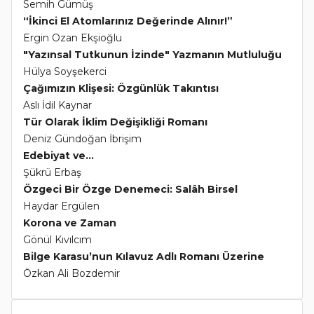
Semih Gümüş
“İkinci El Atomlarınız Değerinde Alınır!”
Ergin Ozan Ekşioğlu
"Yazınsal Tutkunun İzinde" Yazmanın Mutluluğu
Hülya Soyşekerci
Çağımızın Klişesi: Özgünlük Takıntısı
Aslı İdil Kaynar
Tür Olarak İklim Değişikliği Romanı
Deniz Gündoğan İbrişim
Edebiyat ve...
Şükrü Erbaş
Özgeci Bir Özge Denemeci: Salâh Birsel
Haydar Ergülen
Korona ve Zaman
Gönül Kıvılcım
Bilge Karasu’nun Kılavuz Adlı Romanı Üzerine
Özkan Ali Bozdemir