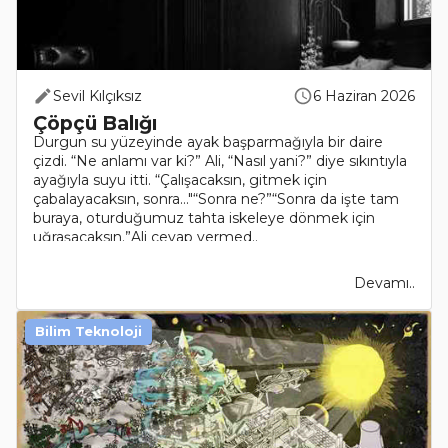
Sevil Kılçıksız
6 Haziran 2026
Çöpçü Balığı
Durgun su yüzeyinde ayak başparmağıyla bir daire
çizdi. “Ne anlamı var ki?” Ali, “Nasıl yani?” diye sıkıntıyla
ayağıyla suyu itti. “Çalışacaksın, gitmek için
çabalayacaksın, sonra…"“Sonra ne?”“Sonra da işte tam
buraya, oturduğumuz tahta iskeleye dönmek için
uğraşacaksın.”Ali cevap vermed..
Devamı..
Bilim Teknoloji