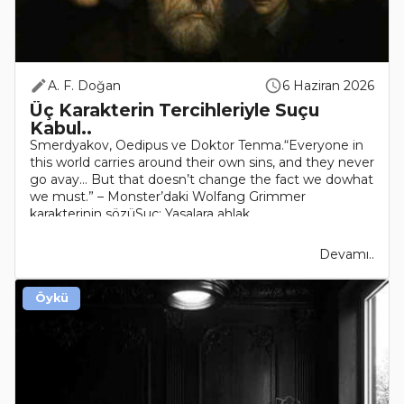
A. F. Doğan
6 Haziran 2026
Üç Karakterin Tercihleriyle Suçu
Kabul..
Smerdyakov, Oedipus ve Doktor Tenma.“Everyone in
this world carries around their own sins, and they never
go avay… But that doesn’t change the fact we dowhat
we must.” – Monster’daki Wolfang Grimmer
karakterinin sözüSuç: Yasalara ahlak ..
Devamı..
Öykü