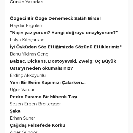
Günün Yazarları
Özgeci Bir Özge Denemeci: Salâh Birsel
Haydar Ergülen
“Niçin yazıyorum? Hangi doğruyu onaylıyorum?"
Fulya Kılınçarslan
İyi Öyküden Söz Ettiğimizde Sözünü Ettiklerimiz*
Banu Yıldıran Genç
Balzac, Dickens, Dostoyevski, Zweig: Üç Büyük
Usta'yı neden okumalısınız?
Erdinç Akkoyunlu
Yeni Bir Evrim Kapımızı Çalarken...
Uğur Vardan
Pedro Paramo Bir Mihenk Taşı
Sezen Ergen Breitegger
Şaka
Erhan Sunar
Çağdaş Felsefede Korku
Alper Güngör