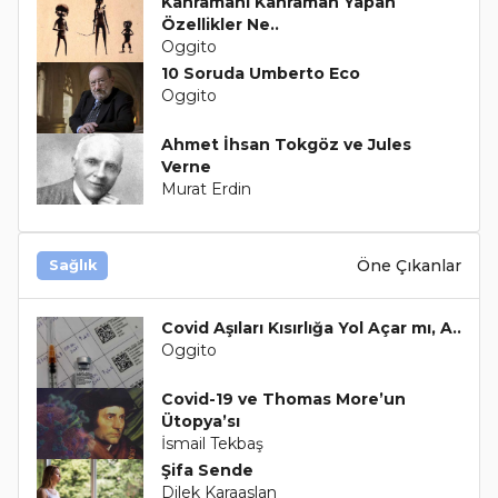
Kahramanı Kahraman Yapan
Özellikler Ne..
Oggito
10 Soruda Umberto Eco
Oggito
Ahmet İhsan Tokgöz ve Jules
Verne
Murat Erdin
Öne Çıkanlar
Sağlık
Covid Aşıları Kısırlığa Yol Açar mı, A..
Oggito
Covid-19 ve Thomas More’un
Ütopya’sı
İsmail Tekbaş
Şifa Sende
Dilek Karaaslan