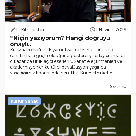
F. Kılınçarslan
1 Haziran 2026
“Niçin yazıyorum? Hangi doğruyu
onaylı..
Krasznahorkai’nin “kıyametvari dehşetler ortasında
sanatın hâlâ güçlü olduğunu gösteren, zorlayıcı ama bir
o kadar da ufuk açıcı eserleri”…Sanat eleştirmenleri ve
akademisyenler kültürel devalüasyon çağında
yaşadığımız konusunda hemfikir. Küresel şirketle..
Devamı..
Kültür Sanat