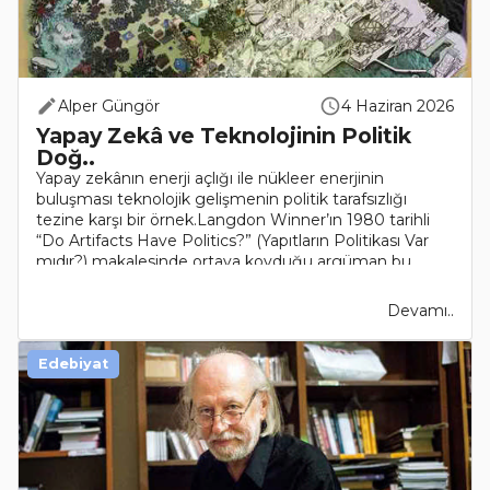
Alper Güngör
4 Haziran 2026
Yapay Zekâ ve Teknolojinin Politik
Doğ..
Yapay zekânın enerji açlığı ile nükleer enerjinin
buluşması teknolojik gelişmenin politik tarafsızlığı
tezine karşı bir örnek.Langdon Winner’ın 1980 tarihli
“Do Artifacts Have Politics?” (Yapıtların Politikası Var
mıdır?) makalesinde ortaya koyduğu argüman bu..
Devamı..
Edebiyat