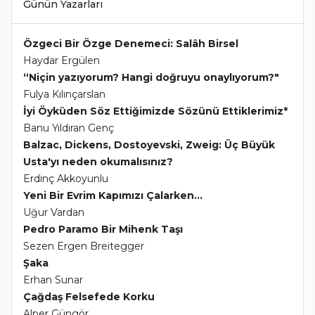
Günün Yazarları
Özgeci Bir Özge Denemeci: Salâh Birsel
Haydar Ergülen
“Niçin yazıyorum? Hangi doğruyu onaylıyorum?"
Fulya Kılınçarslan
İyi Öyküden Söz Ettiğimizde Sözünü Ettiklerimiz*
Banu Yıldıran Genç
Balzac, Dickens, Dostoyevski, Zweig: Üç Büyük
Usta'yı neden okumalısınız?
Erdinç Akkoyunlu
Yeni Bir Evrim Kapımızı Çalarken...
Uğur Vardan
Pedro Paramo Bir Mihenk Taşı
Sezen Ergen Breitegger
Şaka
Erhan Sunar
Çağdaş Felsefede Korku
Alper Güngör