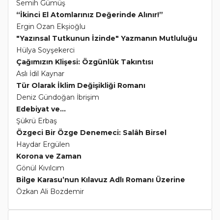
Semih Gümüş
“İkinci El Atomlarınız Değerinde Alınır!”
Ergin Ozan Ekşioğlu
"Yazınsal Tutkunun İzinde" Yazmanın Mutluluğu
Hülya Soyşekerci
Çağımızın Klişesi: Özgünlük Takıntısı
Aslı İdil Kaynar
Tür Olarak İklim Değişikliği Romanı
Deniz Gündoğan İbrişim
Edebiyat ve...
Şükrü Erbaş
Özgeci Bir Özge Denemeci: Salâh Birsel
Haydar Ergülen
Korona ve Zaman
Gönül Kıvılcım
Bilge Karasu’nun Kılavuz Adlı Romanı Üzerine
Özkan Ali Bozdemir