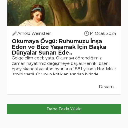
Arnold Weinstein
14 Ocak 2024
Okumaya Övgü: Ruhumuzu İnşa
Eden ve Bize Yaşamak İçin Başka
Dünyalar Sunan Ede..
Gelgelelim edebiyata. Okumayı öğrendiğimiz
zaman hayatımız değişmeye başlar.Henrik Ibsen,
epey skandal yaratan oyununa 1881 yılında Hortlaklar
ismini verdi. Oyunun kritik anlarından birinde
kahramanlardan Bayan Alving..
Devamı..
Daha Fazla Yükle