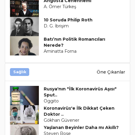
Angosta Cehennemi
A. Ömer Türkeş
10 Soruda Philip Roth
D. G. İbrişim
Batı’nın Politik Romancıları
Nerede?
Aminatta Forna
Öne Çıkanlar
Sağlık
Rusya'nın "İlk Koronavirüs Aşısı"
Sput..
Oggito
Koronavirüs'e İlk Dikkat Çeken
Doktor ..
Gökhan Güvener
Yaşlanan Beyinler Daha mı Akıllı?
Steven Rose