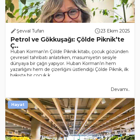
Şevval Tufan
23 Ekim 2025
Petrol ve Gökkuşağı: Çölde Piknik’te
Ç..
Huban Korman’ın Çölde Piknik kitabı, çocuk gözünden
çevresel tahribatı anlatırken, masumiyetin sesiyle
dünyaya bir çağrı yapıyor. Huban Korman’ın hem
yazarlığını hem de çizerliğini üstlendiği Çölde Piknik, ilk
bakışta bir çocuk k..
Devamı..
Hayat