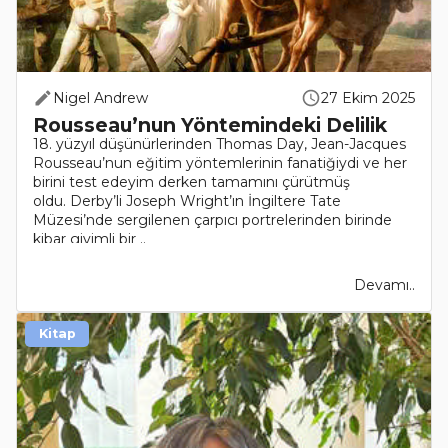
Nigel Andrew
27 Ekim 2025
Rousseau’nun Yöntemindeki Delilik
18. yüzyıl düşünürlerinden Thomas Day, Jean-Jacques
Rousseau’nun eğitim yöntemlerinin fanatiğiydi ve her
birini test edeyim derken tamamını çürütmüş
oldu. Derby’li Joseph Wright’ın İngiltere Tate
Müzesi’nde sergilenen çarpıcı portrelerinden birinde
kibar giyimli bir ..
Devamı..
Kitap