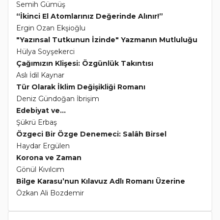
Semih Gümüş
“İkinci El Atomlarınız Değerinde Alınır!”
Ergin Ozan Ekşioğlu
"Yazınsal Tutkunun İzinde" Yazmanın Mutluluğu
Hülya Soyşekerci
Çağımızın Klişesi: Özgünlük Takıntısı
Aslı İdil Kaynar
Tür Olarak İklim Değişikliği Romanı
Deniz Gündoğan İbrişim
Edebiyat ve...
Şükrü Erbaş
Özgeci Bir Özge Denemeci: Salâh Birsel
Haydar Ergülen
Korona ve Zaman
Gönül Kıvılcım
Bilge Karasu’nun Kılavuz Adlı Romanı Üzerine
Özkan Ali Bozdemir