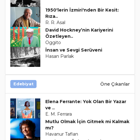
1950'lerin İzmiri'nden Bir Kesit:
Rıza..
R. R. Asal
David Hockney’nin Kariyerini
Özetleyen..
Oggito
İnsan ve Sevgi Serüveni
Hasan Parlak
Öne Çıkanlar
Edebiyat
Elena Ferrante: Yok Olan Bir Yazar
ve ..
E. M. Ferrara
Mutlu Olmak İçin Gitmek mi Kalmak
mı?
Havanur Taflan