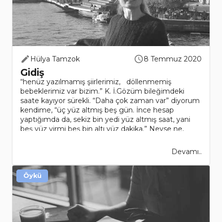
Hülya Tamzok
8 Temmuz 2020
Gidiş
“henüz yazılmamış şiirlerimiz, döllenmemiş
bebeklerimiz var bizim.” K. İ.Gözüm bileğimdeki
saate kayıyor sürekli. “Daha çok zaman var” diyorum
kendime, “üç yüz altmış beş gün. İnce hesap
yaptığımda da, sekiz bin yedi yüz altmış saat, yani
beş yüz yirmi beş bin altı yüz dakika.” Neyse ne,
bugü..
Devamı..
Öykü