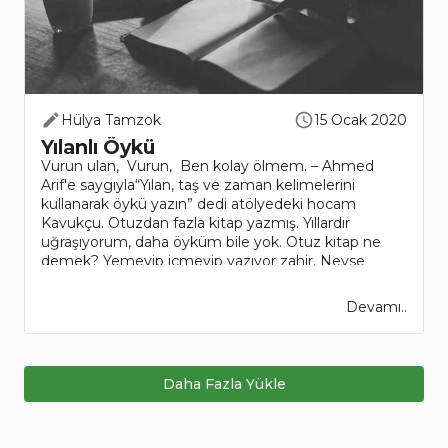
Hülya Tamzok
15 Ocak 2020
Yılanlı Öykü
Vurun ulan, Vurun, Ben kolay ölmem. – Ahmed
Arif'e saygıyla“Yılan, taş ve zaman kelimelerini
kullanarak öykü yazın” dedi atölyedeki hocam
Kavukçu. Otuzdan fazla kitap yazmış. Yıllardır
uğraşıyorum, daha öyküm bile yok. Otuz kitap ne
demek? Yemeyip içmeyip yazıyor zahir. Neyse
moralimi ..
Devamı..
Daha Fazla Yükle