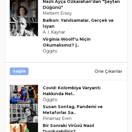
Nazlı Ayça Özkarahan'dan "Şeytan
Düğünü"
Meltem Ersoy
Balkon: Yanılsamalar, Gerçek ve
İsyan
A. İ. Kaynar
Virginia Woolf'u Niçin
Okumalısınız? |..
Oggito
Öne Çıkanlar
Sağlık
Covid: Kolombiya Varyantı
Hakkında Nel..
Oggito
Susan Sontag, Pandemi ve
Metaforlar Sa..
Pınarnaz Eren
Bir Sonraki Virüsü Nasıl
Durdurabiliriz?