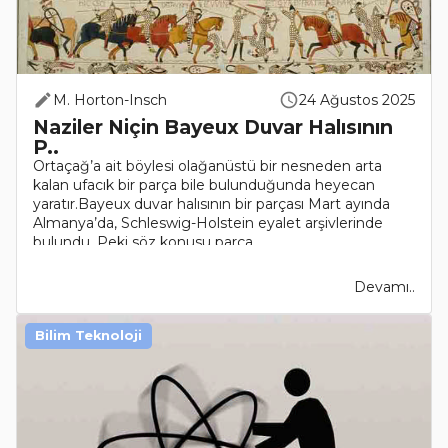
M. Horton-Insch
24 Ağustos 2025
Naziler Niçin Bayeux Duvar Halısının
P..
Ortaçağ’a ait böylesi olağanüstü bir nesneden arta
kalan ufacık bir parça bile bulunduğunda heyecan
yaratır.Bayeux duvar halısının bir parçası Mart ayında
Almanya’da, Schleswig-Holstein eyalet arşivlerinde
bulundu. Peki söz konusu parça..
Devamı..
Bilim Teknoloji