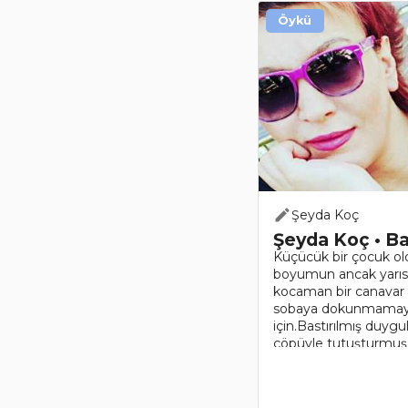
Öykü
Şeyda Koç
Şeyda Koç • Ba
Küçücük bir çocuk old
boyumun ancak yarısı
kocaman bir canavar 
sobaya dokunmamayı 
için.Bastırılmış duygul
çöpüyle tutuşturmuş s