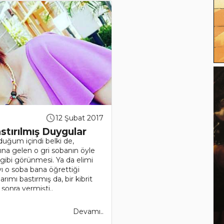
12 Şubat 2017
stırılmış Duygular
uğum içindi belki de,
na gelen o gri sobanın öyle
gibi görünmesi. Ya da elimi
o soba bana öğrettiği
arımı bastırmış da, bir kibrit
onra vermişti..
Devamı..