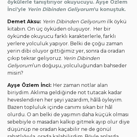
öykülerle tanıştırıyor okuyucuyu. Ayşe Özlem
İnci’yle
Yerin Dibinden Geliyorum
’u konuştuk.
Demet Aksu:
Yerin Dibinden Geliyorum
ilk öykü
kitabın. On üç öyküden oluşuyor. Her bir
öykünde okuyucu farklı karakterlerle, farklı
yerlere yolculuk yapıyor. Belki de çoğu zaman
yerin dibi oluyor gittiğimiz yer, sonra da oradan
çıkıp tekrar geliyoruz.
Yerin Dibinden
Geliyorum
’un doğuşu, yolculuğundan bahseder
misin?
Ayşe Özlem İnci:
Her zaman notlar alan
biriydim. Aklıma geldiğinde not tutacak kadar
heveslendiren her şeyi yazardım, hâlâ öyleyim.
Bazen topluluk içinde canımı sıkan bir hâl
olurdu. O an belki de yaşımın daha küçük olması
sebebiyle o masadan kalkıp gitmek ayıp olur diye
düşünüp ne oradan kaçabilir ne de gönül
rahatlığıyla orada kalabilirdim. Böyle anlarda