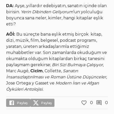
DA:
Ayşe, yıllardır edebiyatın, sanatın içinde olan
birisin.
Yerin Dibinden Geliyorum
’un yolculuğu
boyunca sana neler, kimler, hangi kitaplar eşlik
etti?
AÖİ:
Bu süreçte bana eşlik etmiş birçok kitap,
dizi, müzik, film, belgesel, podcast programı,
yaratan, üreten arkadaşlarımla ettiğimiz
muhabbetler var. Son zamanlarda okuduğum ve
okumakta olduğum kitaplardan birkaç tanesini
paylaşmam gerekirse;
Biri Sizi Bulmaya Çalışıyor
,
Marc Augé,
Cicim
, Collette,
Sanatın
İnsansızlaştırılması ve Roman Üstüne Düşünceler
,
Jose Ortega y Gasset ve
Modern İran ve Afgan
Öyküleri Antolojisi.
0
0
Paylaş
Paylaş