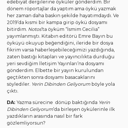
edebiyat dergilerine öyküler gönderdim. Bir
dönem röportajlar da yaptım ama öykü yazmak
her zaman daha baskın şekilde hayatımdaydı. Ve
2019’da kısmi bir kampa girip öykü dosyamı
bitirdim.
Notos
’ta öyküm “İsmim Cecilia”
yayımlanmıştı. Kitabın editörü Emre Bayın bu
öyküyü okuyup beğendiğini, ileride bir dosya
fikrim varsa haberleşebileceğimizi yazdığında,
zaten bastığı kitapları ve yayıncılıkta durduğu
yeri sevdiğim İletişim Yayınları’na dosyamı
gönderdim. Elbette bir yayın kurulundan
geçtikten sonra dosyamı basacaklarını
söylediler.
Yerin Dibinden Geliyorum
böyle yola
çıktı.
DA:
Yazma sürecine dönüp baktığında
Yerin
Dibinden Geliyorum
’da birleşen öykülerinle ilk
yazdıkların arasında nasıl bir fark
gözlemliyorsun?