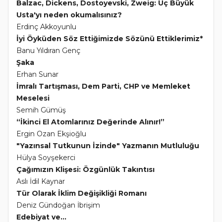
Balzac, Dickens, Dostoyevski, Zweig: Üç Büyük
Usta'yı neden okumalısınız?
Erdinç Akkoyunlu
İyi Öyküden Söz Ettiğimizde Sözünü Ettiklerimiz*
Banu Yıldıran Genç
Şaka
Erhan Sunar
İmralı Tartışması, Dem Parti, CHP ve Memleket
Meselesi
Semih Gümüş
“İkinci El Atomlarınız Değerinde Alınır!”
Ergin Ozan Ekşioğlu
"Yazınsal Tutkunun İzinde" Yazmanın Mutluluğu
Hülya Soyşekerci
Çağımızın Klişesi: Özgünlük Takıntısı
Aslı İdil Kaynar
Tür Olarak İklim Değişikliği Romanı
Deniz Gündoğan İbrişim
Edebiyat ve...