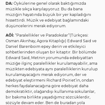
DA:
Öykülerine genel olarak baktığımızda
müzikle sıkça karşılaşıyoruz. Bu da bana
müziğin hayatında büyük bir yer kapladığını
hissettirdi. Müzik ve edebiyat bağlamındaki
düşüncelerini merak ediyorum.
AÖİ:
“Paralellikler ve Paradokslar”(Türkçesi:
Osman Akınhay, Agora Kitaplığı) Edward Said ve
Daniel Barenboim epey derin ve etkileyici
sohbetlerinden oluşan bir kitaptır. Bir bölümde
Edward Said, Metnin yorumunda edebiyattan
müziğe ilginç paralellikler kurulamayabilir, ama
müzikten edebiyata aynı paralelliklerin kurulup
kurulamayacağını merak ediyorum, der ve
edebiyat eleştirmeni Richard Poiriet’in, ondan
herkes faydalanacağına göre edebiyat daha
demokratiktir, olağandışı kullanıma sokulanlar,
bir bakıma birlikte yaşadığımız sözcüklerdir,
sözüyle devam eder. Ben de buradan yola