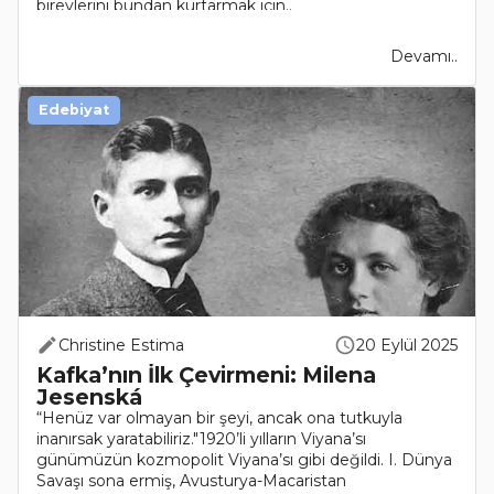
bireylerini bundan kurtarmak için..
Devamı..
Edebiyat
Christine Estima
20 Eylül 2025
Kafka’nın İlk Çevirmeni: Milena
Jesenská
“Henüz var olmayan bir şeyi, ancak ona tutkuyla
inanırsak yaratabiliriz."1920’li yılların Viyana’sı
günümüzün kozmopolit Viyana’sı gibi değildi. I. Dünya
Savaşı sona ermiş, Avusturya-Macaristan