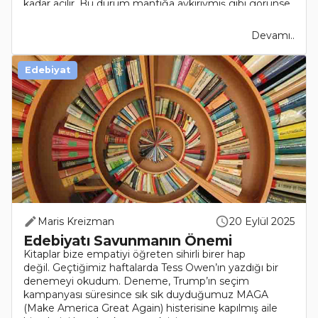
kadar açılır. Bu durum mantığa aykırıymış gibi görünse
d..
Devamı..
Edebiyat
Maris Kreizman
20 Eylül 2025
Edebiyatı Savunmanın Önemi
Kitaplar bize empatiyi öğreten sihirli birer hap
değil. Geçtiğimiz haftalarda Tess Owen’ın yazdığı bir
denemeyi okudum. Deneme, Trump’ın seçim
kampanyası süresince sık sık duyduğumuz MAGA
(Make America Great Again) histerisine kapılmış aile