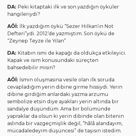
DA:
Peki kitaptaki ilk ve son yazdığın öyküler
hangileriydi?
AÖİ:
İlk yazdığım öykü “Sezer Hilkan’ın Not
Defteri”ydi. 2012’de yazmıştım. Son öykü de
“Zeynep Teyze ile Yılan”
DA:
Kitabın ismi de kapağı da oldukça etkileyici.
Kapak ve isim konusundaki süreçten
bahsedebilir misin?
AÖİ:
İsmin oluşmasına vesile olan ilk soruda
cevapladığım yerin dibine girme hissiydi. Yerin
dibine girdiğim anlardaki yazma arzumu
sembolize etsin diye ayakları yerin altında bir
sandalye düşündüm. Ama bir bölümünde
yapraklar da olsun ki yerin dibinde olan bitenin
aslında bir vazgeçmişlik değil, “hâlâ alandayım,
mücadaledeyim düşüncesi” de taşısın istedim.