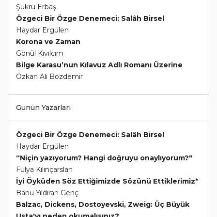
Şükrü Erbaş
Özgeci Bir Özge Denemeci: Salâh Birsel
Haydar Ergülen
Korona ve Zaman
Gönül Kıvılcım
Bilge Karasu’nun Kılavuz Adlı Romanı Üzerine
Özkan Ali Bozdemir
Günün Yazarları
Özgeci Bir Özge Denemeci: Salâh Birsel
Haydar Ergülen
“Niçin yazıyorum? Hangi doğruyu onaylıyorum?"
Fulya Kılınçarslan
İyi Öyküden Söz Ettiğimizde Sözünü Ettiklerimiz*
Banu Yıldıran Genç
Balzac, Dickens, Dostoyevski, Zweig: Üç Büyük
Usta'yı neden okumalısınız?