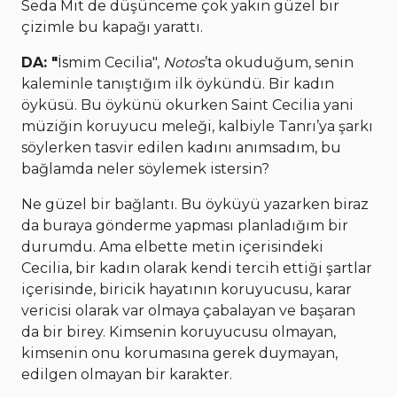
Seda Mit de düşünceme çok yakın güzel bir
çizimle bu kapağı yarattı.
DA: "
İsmim Cecilia",
Notos
’ta okuduğum, senin
kaleminle tanıştığım ilk öykündü. Bir kadın
öyküsü. Bu öykünü okurken Saint Cecilia yani
müziğin koruyucu meleği, kalbiyle Tanrı’ya şarkı
söylerken tasvir edilen kadını anımsadım, bu
bağlamda neler söylemek istersin?
Ne güzel bir bağlantı. Bu öyküyü yazarken biraz
da buraya gönderme yapması planladığım bir
durumdu. Ama elbette metin içerisindeki
Cecilia, bir kadın olarak kendi tercih ettiği şartlar
içerisinde, biricik hayatının koruyucusu, karar
vericisi olarak var olmaya çabalayan ve başaran
da bir birey. Kimsenin koruyucusu olmayan,
kimsenin onu korumasına gerek duymayan,
edilgen olmayan bir karakter.