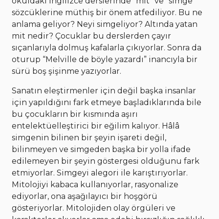
okuldaki İngilizce derslerinde “mit” ve “simge”
sözcüklerine müthiş bir önem atfediliyor. Bu ne
anlama geliyor? Neyi simgeliyor? Altında yatan
mit nedir? Çocuklar bu derslerden çayır
sıçanlarıyla dolmuş kafalarla çıkıyorlar. Sonra da
oturup “Melville de böyle yazardı” inancıyla bir
sürü boş şişinme yazıyorlar.
Sanatın eleştirmenler için değil başka insanlar
için yapıldığını fark etmeye başladıklarında bile
bu çocukların bir kısmında aşırı
entelektüelleştirici bir eğilim kalıyor. Hâlâ
simgenin bilinen bir şeyin işareti değil,
bilinmeyen ve simgeden başka bir yolla ifade
edilemeyen bir şeyin göstergesi olduğunu fark
etmiyorlar. Simgeyi alegori ile karıştırıyorlar.
Mitolojiyi kabaca kullanıyorlar, rasyonalize
ediyorlar, ona aşağılayıcı bir hoşgörü
gösteriyorlar. Mitolojiden olay örgüleri ve