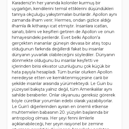
Karadeniz'in her yanında koloniler kurmuş bir
uygarlığın, kendilerini temsil ettiklerini düşündükleri
tanrıya okçuluğu yakıştırmaları bunlardır. Apollon aynı
zamanda ilham verir; Hermes, ondan gizlice aldığı
ilhamla ilk kitharayı icat etmiştir. İnsanlara icatları,
sanatı, bilimi ve keşifleri getiren de Apollon ve onun
himayesindeki perilerdir. Evet belki Apollon'a
gerçekten inananlar güneşin devasa bir ateş topu
olduğunun farkında değillerdi fakat bu insanlar
dünyanın yuvarlak olabileceğini söylediler. Dünyanın
dönmekte olduğunu bu insanlar keşfetti ve
içlerinden birisi ekvator uzunluğunu çok küçük bir
hata payıyla hesapladı. Tüm bunlar olurken Apollon
neredeyse etten ve kemiktenmişçesine canlı bir
şekilde insanlar arasında yürümekteydi. Le Guin bu
yüzeysel bakışta yalnız değil, tüm Amerikalılar aynı
sahilde beraberler. Onlar okyanusu gereksiz görerek
böyle cüretkar yorumları edebi olarak yazabiliyorlar.
Le Guin'i diğerlerinden ayıran en önemli etkense
muhtemelen babasının 20. yüzyılın başlarında bir
antropolog olması. Her şeyi fenni ilimlerle
açıklanabileceği, her şeyin rasyonel bir zemine