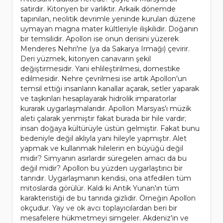
satirdir. Kitonyen bir varlıktır. Arkaik dönemde
tapınılan, neolitik devrimle yeninde kurulan düzene
uymayan magna mater kültleriyle ilişkilidir. Doğanın
bir temsilidir. Apollon ise onun derisini yüzerek
Menderes Nehri'ne (ya da Sakarya Irmağı) çevirir.
Deri yüzmek, kitonyen canavarın şekil
değiştirmesidir. Yani ehlileştirilmesi, domestike
edilmesidir. Nehre çevrilmesi ise artık Apollon'un
temsil ettiği insanların kanallar açarak, setler yaparak
ve taşkınları hesaplayarak hidrolik imparatorlar
kurarak uygarlaşmalarıdır. Apollon Marsyas'ı müzik
aleti çalarak yenmiştir fakat burada bir hile vardır;
insan doğaya kültürüyle üstün gelmiştir. Fakat bunu
bedeniyle değil aklıyla yani hileyle yapmıştır. Alet
yapmak ve kullanmak hilelerin en büyüğü değil
midir? Simyanın asırlardır süregelen amacı da bu
değil midir? Apollon bu yüzden uygarlaştırıcı bir
tanrıdır. Uygarlaşmanın kendisi, ona atfedilen tüm
mitoslarda görülür. Kaldı ki Antik Yunan'ın tüm
karakteristiği de bu tanrıda gizlidir. Örneğin Apollon
okçudur. Yay ve ok avcı toplayıcılardan beri bir
mesafelere hükmetmeyi simgeler. Akdeniz'in ve