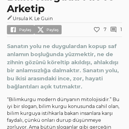
Arketip
Ursula K. Le Guin
7
1
Paylaş
Paylaş
Sanatın yolu ne duygulardan kopup saf
anlamın boşluğunda yüzmektir, ne de
zihnin gözünü köreltip akıldışı, ahlakdışı
bir anlamsızlığa dalmaktır. Sanatın yolu,
bu ikisi arasındaki ince, zor, hayati
bağlantıları açık tutmaktır.
“Bilimkurgu modern dünyanın mitolojisidir.” Bu
iyi bir slogan, bilim kurgu konusunda cahil olan,
bilim kurguya istihkarla bakan insanlara karşı
faydalı, çünkü onları durup düşünmeye
zorluyor. Ama bütün sloganlar gibi gerçeğin