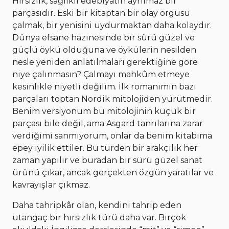
Hırsızlık, sağlıklı edebiyatın ayrılmaz bir
parçasıdır. Eski bir kitaptan bir olay örgüsü
çalmak, bir yenisini uydurmaktan daha kolaydır.
Dünya efsane hazinesinde bir sürü güzel ve
güçlü öykü olduğuna ve öykülerin nesilden
nesle yeniden anlatılmaları gerektiğine göre
niye çalınmasın? Çalmayı mahkûm etmeye
kesinlikle niyetli değilim. İlk romanımın bazı
parçaları toptan Nordik mitolojiden yürütmedir.
Benim versiyonum bu mitolojinin küçük bir
parçası bile değil, ama Asgard tanrılarına zarar
verdiğimi sanmıyorum, onlar da benim kitabıma
epey iyilik ettiler. Bu türden bir arakçılık her
zaman yapılır ve buradan bir sürü güzel sanat
ürünü çıkar, ancak gerçekten özgün yaratılar ve
kavrayışlar çıkmaz.
Daha tahripkâr olan, kendini tahrip eden
utangaç bir hırsızlık türü daha var. Birçok