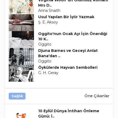
Mrs D..
Anna Snaith
Usul Yapılan Bir İştir Yazmak
Ş. E. Aksoy
Oggito'nun Ocak Ayı İçin Önerdiği
10 K..
Oggito
Djuna Barnes ve Geceyi Anlat
Bana'dan ..
Oggito
Öykülerde Hayvan Sembolleri
G. H. Geray
Öne Çıkanlar
Sağlık
10 Eylül Dünya İntiharı Önleme
Günü: İ..