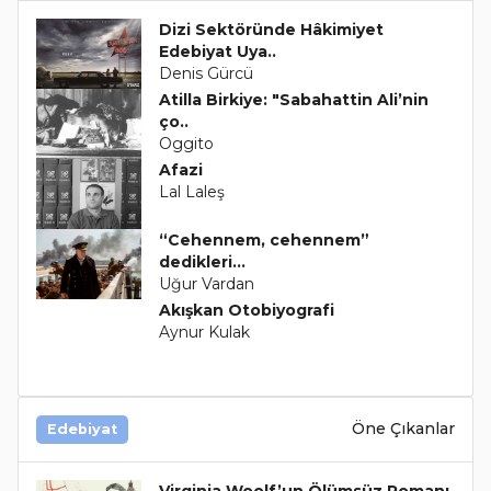
Dizi Sektöründe Hâkimiyet
Edebiyat Uya..
Denis Gürcü
Atilla Birkiye: "Sabahattin Ali’nin
ço..
Oggito
Afazi
Lal Laleş
“Cehennem, cehennem”
dedikleri...
Uğur Vardan
Akışkan Otobiyografi
Aynur Kulak
Öne Çıkanlar
Edebiyat
Virginia Woolf’un Ölümsüz Romanı