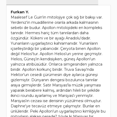
Furkan Y.
Maalesef Le Guin'in mitolojiye çok sığ bir bakışı var.
Yerdeniz'in muadillerine oranla arkada kalmasının
sebebi de budur. Apollon mitolojideki en kompleks
tanrıdır. Hermes hariç tüm tanrılardan daha
özgündür. Kökeni ve bir ayağı Anadolu'dadır.
Yunanların uygarlaştırıcı kahramanıdır. Yunanların
içselleştirdiği bir yabancıdır. Çeryota binen Apollon
değil Helios'tur. Apollon Helios'un yerine geçmiştir.
Helios, Güneş'in kendisiyken, güneş Apollon'un
yalnızca atribüsüdür. Onlarca simgesinden yalnızca
biridir. Apollon korkunç biridir. Truva Savaşı'nda
Hektor'un cesedi çürümesin diye aylarca güneşi
gizlemiştir. Dünyanın dengesi bozulunca tanrılar
araya girmişlerdir. Satir Marsyas'la müzik yarışması
yaparak berabere kalmış, ardından hileli bir şekilde
ikinci roundu ayarlamış ve Marsyas'ı yenmiştir.
Marsyas'ın cezası ise derisinin yüzülmesi olmuştur.
Daphne'ye tecavüz etmeye çalışmıştır. Bunlar en
ünlüleridir. Peki Apollon'un uygarlaştırıcı kimliğiyle bu
mitosların alakası nerede? Şöyle ki Marsyas bir