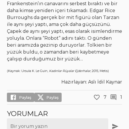
Frankenstein’ın canavarını serbest bıraktı ve bir
daha kimse yeniden içeri tıkamadı. Edgar Rice
Burroughs da gerçek bir mit figürü olan Tarzan
ile aynı şeyi yaptı, ama çok daha güçsüzünü.
Çapek de aynı şeyi yaptı, esas olarak isimlendirme
yoluyla. Onlara “Robot” adını taktı. O günden
beri aramızda gezinip duruyorlar. Tolkien bir
yüzük buldu, o zamandan beri kaybetmeye
çalışıp durduğumuz bir yüzük…
(Kaynak: Ursula K. Le Guin,
Kadınlar Rüyalar Ejderhalar
, 2015, Metis)
Hazırlayan: Aslı İdil Kaynar
7
1
Paylaş
Paylaş
YORUMLAR
Bir yorum yazın