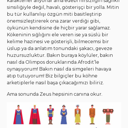
karakterler alıyorlar ama edebi hırsızlığın sağlıklı
sinsiliğiyle değil, havalı, gösterişçi bir yolla. Mitin
bu tür kullanılışı özgün miti basitleştirip
önemsizleştirerek ona zarar verdiği gibi,
öykünün kendisine de hiçbir yarar sağlamaz.
Kökeninin sığlığını ele veren ise ya süslü bir
kelime hazinesi ve gösterişli, bilmecemsi bir
üslup ya da anlatım tonundaki şakacı, geveze
huzursuzluktur. Bakın buraya köylüler, bakın
nasıl da Olimpos doruklarında Afrodit’le
oynaşıyorum! Bakın nasıl da simgeleri havaya
atıp tutuyorum! Biz bilgiçler bu köhne
arketiplerle nasıl başa çıkacağımızı biliriz.
Ama sonunda Zeus hepsinin canına okur.