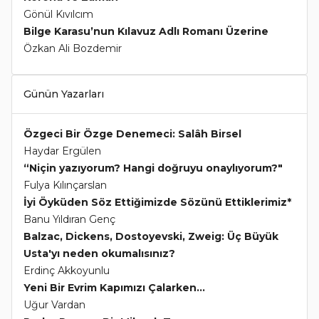
Gönül Kıvılcım
Bilge Karasu’nun Kılavuz Adlı Romanı Üzerine
Özkan Ali Bozdemir
Günün Yazarları
Özgeci Bir Özge Denemeci: Salâh Birsel
Haydar Ergülen
“Niçin yazıyorum? Hangi doğruyu onaylıyorum?"
Fulya Kılınçarslan
İyi Öyküden Söz Ettiğimizde Sözünü Ettiklerimiz*
Banu Yıldıran Genç
Balzac, Dickens, Dostoyevski, Zweig: Üç Büyük
Usta'yı neden okumalısınız?
Erdinç Akkoyunlu
Yeni Bir Evrim Kapımızı Çalarken...
Uğur Vardan