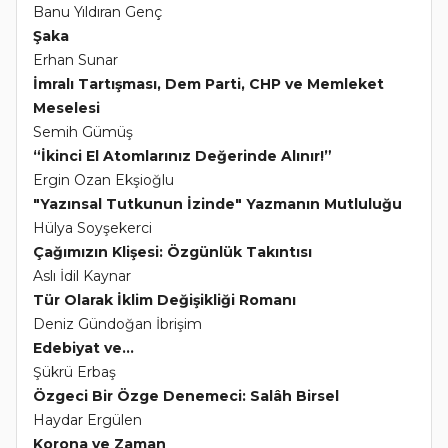
Banu Yıldıran Genç
Şaka
Erhan Sunar
İmralı Tartışması, Dem Parti, CHP ve Memleket
Meselesi
Semih Gümüş
“İkinci El Atomlarınız Değerinde Alınır!”
Ergin Ozan Ekşioğlu
"Yazınsal Tutkunun İzinde" Yazmanın Mutluluğu
Hülya Soyşekerci
Çağımızın Klişesi: Özgünlük Takıntısı
Aslı İdil Kaynar
Tür Olarak İklim Değişikliği Romanı
Deniz Gündoğan İbrişim
Edebiyat ve...
Şükrü Erbaş
Özgeci Bir Özge Denemeci: Salâh Birsel
Haydar Ergülen
Korona ve Zaman