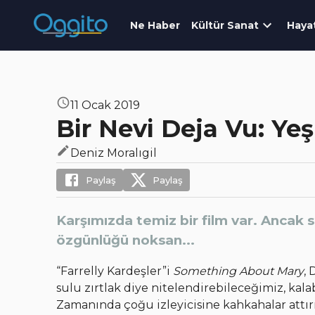
Ne Haber
Kültür Sanat
Haya
11 Ocak 2019
Bir Nevi Deja Vu: Yeş
Deniz Moralıgil
Paylaş
Paylaş
Karşımızda temiz bir film var. Ancak
özgünlüğü noksan...
“Farrelly Kardeşler”i
Something About Mary
,
sulu zırtlak diye nitelendirebileceğimiz, kal
Zamanında çoğu izleyicisine kahkahalar attırmı