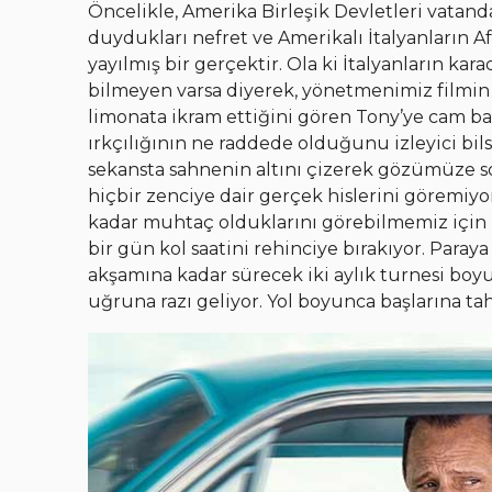
Öncelikle, Amerika Birleşik Devletleri vatandaş
duydukları nefret ve Amerikalı İtalyanların Af
yayılmış bir gerçektir. Ola ki İtalyanların ka
bilmeyen varsa diyerek, yönetmenimiz filmin 
limonata ikram ettiğini gören Tony’ye cam ba
ırkçılığının ne raddede olduğunu izleyici bils
sekansta sahnenin altını çizerek gözümüze s
hiçbir zenciye dair gerçek hislerini göremiyor
kadar muhtaç olduklarını görebilmemiz için bi
bir gün kol saatini rehinciye bırakıyor. Paraya
akşamına kadar sürecek iki aylık turnesi bo
uğruna razı geliyor. Yol boyunca başlarına ta