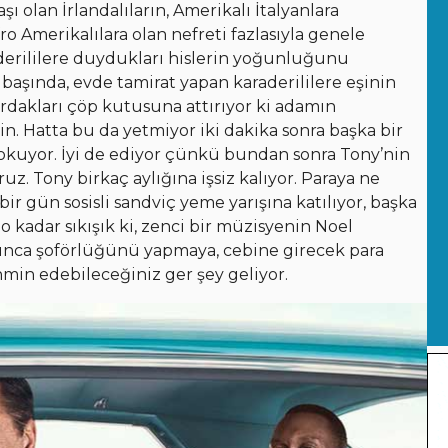
ı olan İrlandalıların, Amerikalı İtalyanlara
ro Amerikalılara olan nefreti fazlasıyla genele
raderililere duydukları hislerin yoğunluğunu
başında, evde tamirat yapan karaderililere eşinin
rdakları çöp kutusuna attırıyor ki adamın
in. Hatta bu da yetmiyor iki dakika sonra başka bir
okuyor. İyi de ediyor çünkü bundan sonra Tony’nin
uz. Tony birkaç aylığına işsiz kalıyor. Paraya ne
r gün sosisli sandviç yeme yarışına katılıyor, başka
 o kadar sıkışık ki, zenci bir müzisyenin Noel
yunca şoförlüğünü yapmaya, cebine girecek para
hmin edebileceğiniz ger şey geliyor.