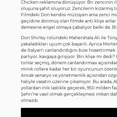
Chicken reklamına dönüşüyor. Bir zencinin il
oluşuna şahit oluyoruz. Zencilerin kızarmış tav
Filmdeki Don kendisi müzisyen ama zenci müz
geçidine dönmüş olan filmde anti klişe anlar y
demesine engel olmaya çabalıyor belki de. Bi
Don Shirley rolündeki Mahershala Ali ile Ton
yakaladıkları uyum çok başarılı. Ayrıca Morte
de İtalyan’ı canlandırdığını bize hissettirmek 
parlıyor, kavgaya girişiyor. Biri klişe mi ded
tonlar seçmiş, dönem canlandırması açısından 
minik rollere kadar her bir oyuncunun özenle s
Ancak senaryo ve yönetmenlik açısından özgün
haliyle vasatın üzerine çıkamıyor. Bu arada,
yollardan inik lastikle geçerek, 950 milden fa
Şehri’ne vasıl olmak gerçekleşmesi imkan da
olmazdı.