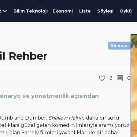
t
Bilim Teknoloji
Ekonomi
Liste
Söyleşi
Öykü
Sinema
il Rehber
2
0
 senaryo ve yönetmenlik açısından
 Dumb and Dumber,
Shallow Hall
ve daha bir sürü
abalıklara güzel gelen komedi filmleriyle anımsıyoruz.
ş olan Farrely filmleri yavanlıkları ile bir daha