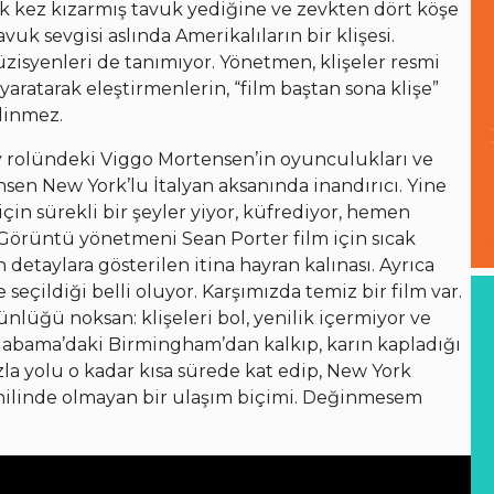
k kez kızarmış tavuk yediğine ve zevkten dört köşe
uk sevgisi aslında Amerikalıların bir klişesi.
isyenleri de tanımıyor. Yönetmen, klişeler resmi
aratarak eleştirmenlerin, “film baştan sona klişe”
linmez.
y rolündeki Viggo Mortensen’in oyunculukları ve
nsen New York’lu İtalyan aksanında inandırıcı. Yine
için sürekli bir şeyler yiyor, küfrediyor, hemen
i? Görüntü yönetmeni Sean Porter film için sıcak
detaylara gösterilen itina hayran kalınası. Ayrıca
eçildiği belli oluyor. Karşımızda temiz bir film var.
lüğü noksan: klişeleri bol, yenilik içermiyor ve
 Alabama’daki Birmingham’dan kalkıp, karın kapladığı
zla yolu o kadar kısa sürede kat edip, New York
hilinde olmayan bir ulaşım biçimi. Değinmesem