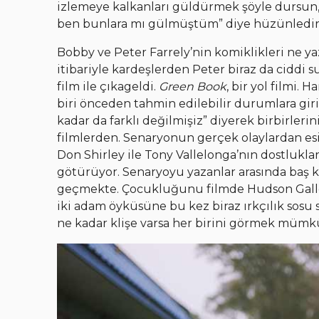
izlemeye kalkanları güldürmek şöyle dursun, it
ben bunlara mı gülmüştüm” diye hüzünledirm
Bobby ve Peter Farrely’nin komiklikleri ne y
itibariyle kardeşlerden Peter biraz da ciddi s
film ile çıkageldi.
Green Book
, bir yol filmi. H
biri önceden tahmin edilebilir durumlara giri
kadar da farklı değilmişiz” diyerek birbirleri
filmlerden. Senaryonun gerçek olaylardan esin
Don Shirley ile Tony Vallelonga’nın dostluklar
götürüyor. Senaryoyu yazanlar arasında baş k
geçmekte. Çocukluğunu filmde Hudson Gallow
iki adam öyküsüne bu kez biraz ırkçılık sosu se
ne kadar klişe varsa her birini görmek mümk