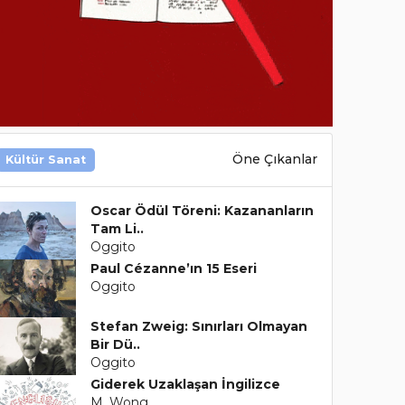
Öne Çıkanlar
Kültür Sanat
Oscar Ödül Töreni: Kazananların
Tam Li..
Oggito
Paul Cézanne’ın 15 Eseri
Oggito
Stefan Zweig: Sınırları Olmayan
Bir Dü..
Oggito
Giderek Uzaklaşan İngilizce
M. Wong