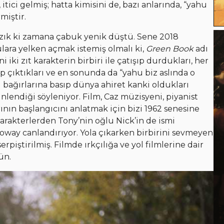
ici gelmiş; hatta kimisini de, bazı anlarında, “yahu
iştir.
azık ki zamana çabuk yenik düştü. Sene 2018
ulara yelken açmak istemiş olmalı ki,
Green Book
adı
ani iki zıt karakterin birbiri ile çatışıp durdukları, her
p çıktıkları ve en sonunda da “yahu biz aslında o
ni bağırlarına basıp dünya ahiret kanki oldukları
lendiği söyleniyor. Film, Caz müzisyeni, piyanist
ının başlangıcını anlatmak için bizi 1962 senesine
arakterlerden Tony’nin oğlu Nick’in de ismi
ay canlandırıyor. Yola çıkarken birbirini sevmeyen
rpiştirilmiş. Filmde ırkçılığa ve yol filmlerine dair
ün.