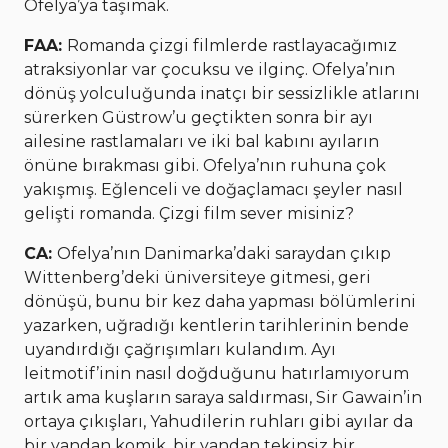
Ofelya’ya taşımak.
FAA:
Romanda çizgi filmlerde rastlayacağımız
atraksiyonlar var çocuksu ve ilginç. Ofelya’nın
dönüş yolculuğunda inatçı bir sessizlikle atlarını
sürerken Güstrow’u geçtikten sonra bir ayı
ailesine rastlamaları ve iki bal kabını ayıların
önüne bırakması gibi. Ofelya’nın ruhuna çok
yakışmış. Eğlenceli ve doğaçlamacı şeyler nasıl
gelişti romanda. Çizgi film sever misiniz?
CA:
Ofelya’nın Danimarka’daki saraydan çıkıp
Wittenberg’deki üniversiteye gitmesi, geri
dönüşü, bunu bir kez daha yapması bölümlerini
yazarken, uğradığı kentlerin tarihlerinin bende
uyandırdığı çağrışımları kulandım. Ayı
leitmotif’inin nasıl doğduğunu hatırlamıyorum
artık ama kuşların saraya saldırması, Sir Gawain’in
ortaya çıkışları, Yahudilerin ruhları gibi ayılar da
bir yandan komik, bir yandan tekinsiz bir