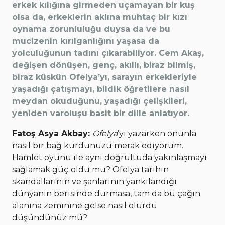
erkek kılığına girmeden uçamayan bir kuş
olsa da, erkeklerin aklına muhtaç bir kızı
oynama zorunluluğu duysa da ve bu
mucizenin kırılganlığını yaşasa da
yolculuğunun tadını çıkarabiliyor. Cem Akaş,
değişen dönüşen, genç, akıllı, biraz bilmiş,
biraz küskün Ofelya’yı, sarayın erkekleriyle
yaşadığı çatışmayı, bildik öğretilere nasıl
meydan okuduğunu, yaşadığı çelişkileri,
yeniden varoluşu basit bir dille anlatıyor.
Fatoş Asya Akbay:
Ofelya
’yı yazarken onunla
nasıl bir bağ kurdunuzu merak ediyorum.
Hamlet oyunu ile aynı doğrultuda yakınlaşmayı
sağlamak güç oldu mu? Ofelya tarihin
skandallarının ve şanlarının yankılandığı
dünyanın berisinde durmasa, tam da bu çağın
alanına zeminine gelse nasıl olurdu
düşündünüz mü?