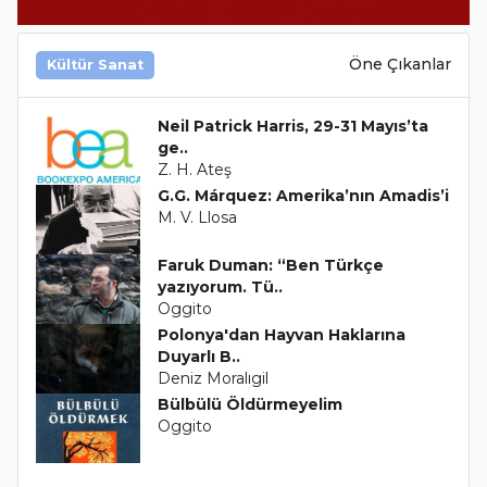
Öne Çıkanlar
Kültür Sanat
Neil Patrick Harris, 29-31 Mayıs’ta
ge..
Z. H. Ateş
G.G. Márquez: Amerika’nın Amadis’i
M. V. Llosa
Faruk Duman: “Ben Türkçe
yazıyorum. Tü..
Oggito
Polonya'dan Hayvan Haklarına
Duyarlı B..
Deniz Moralıgil
Bülbülü Öldürmeyelim
Oggito