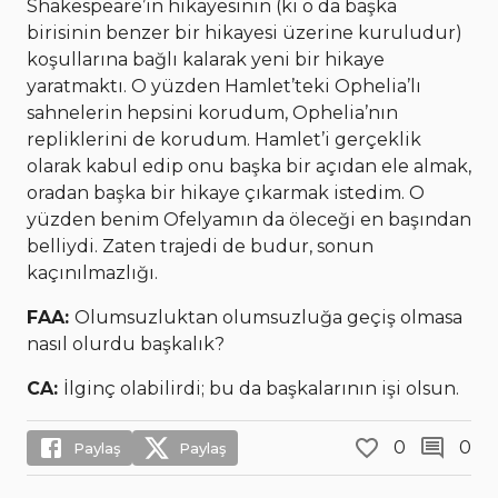
Shakespeare’in hikayesinin (ki o da başka
birisinin benzer bir hikayesi üzerine kuruludur)
koşullarına bağlı kalarak yeni bir hikaye
yaratmaktı. O yüzden Hamlet’teki Ophelia’lı
sahnelerin hepsini korudum, Ophelia’nın
repliklerini de korudum. Hamlet’i gerçeklik
olarak kabul edip onu başka bir açıdan ele almak,
oradan başka bir hikaye çıkarmak istedim. O
yüzden benim Ofelyamın da öleceği en başından
belliydi. Zaten trajedi de budur, sonun
kaçınılmazlığı.
FAA:
Olumsuzluktan olumsuzluğa geçiş olmasa
nasıl olurdu başkalık?
CA:
İlginç olabilirdi; bu da başkalarının işi olsun.
0
0
Paylaş
Paylaş