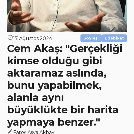
17 Ağustos 2024
Söyleşi
Edebiyat
Cem Akaş: "Gerçekliği
kimse olduğu gibi
aktaramaz aslında,
bunu yapabilmek,
alanla aynı
büyüklükte bir harita
yapmaya benzer."
Fatoş Asya Akbay