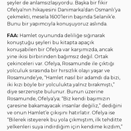
şeyler de anlamsızlaşıyordu. Başka bir fikir
Ofelya’nın hikayesini Danimarka’dan Osmanlı’ya
çekmekti, mesela 1600’lerin başında Selanik’e.
Bunu bir yapımcıyla konuşuyoruz aslında.
FAA:
Hamlet oyununda deliliğe sığınarak
konuştuğu şeyleri bu kitapta apaçık
konuşabilen bir Ofelya var karşımızda, ancak
yine ikisi birbirinden bağımsız değil. Ortak
çekinceleri var. Ofelya, Rosamunde ile çıktığı
yolculuk sırasında bir hırsızlık olayı yaşar ve
Rosamunde’ye, “Hamlet nasıl bir adamdı da bizi,
iki kızı böyle bir yolculukta yalnız bırakmıştı,”
diye serzenişte bulunur. Bunun üzerine
Rosamunde, Ofelya’ya; “Biz kendi başımızın
çaresine bakamayacak insanlar değiliz,” dediğini
ve onun Hamlet’e çıkışını hatırlatır. Ofelya ise
“Bilerek isteyerek bu yola çıkmıştım, ilk tehditte
yelkenleri suya indirdiğim için kendime kızdım,”