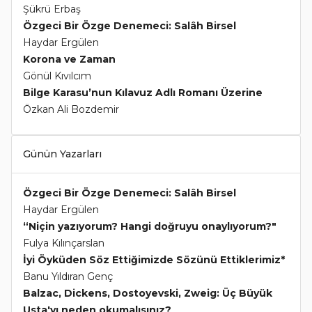
Şükrü Erbaş
Özgeci Bir Özge Denemeci: Salâh Birsel
Haydar Ergülen
Korona ve Zaman
Gönül Kıvılcım
Bilge Karasu’nun Kılavuz Adlı Romanı Üzerine
Özkan Ali Bozdemir
Günün Yazarları
Özgeci Bir Özge Denemeci: Salâh Birsel
Haydar Ergülen
“Niçin yazıyorum? Hangi doğruyu onaylıyorum?"
Fulya Kılınçarslan
İyi Öyküden Söz Ettiğimizde Sözünü Ettiklerimiz*
Banu Yıldıran Genç
Balzac, Dickens, Dostoyevski, Zweig: Üç Büyük
Usta'yı neden okumalısınız?