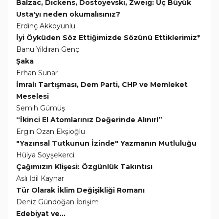
Balzac, Dickens, Dostoyevski, Zweig: Üç Büyük
Usta'yı neden okumalısınız?
Erdinç Akkoyunlu
İyi Öyküden Söz Ettiğimizde Sözünü Ettiklerimiz*
Banu Yıldıran Genç
Şaka
Erhan Sunar
İmralı Tartışması, Dem Parti, CHP ve Memleket
Meselesi
Semih Gümüş
“İkinci El Atomlarınız Değerinde Alınır!”
Ergin Ozan Ekşioğlu
"Yazınsal Tutkunun İzinde" Yazmanın Mutluluğu
Hülya Soyşekerci
Çağımızın Klişesi: Özgünlük Takıntısı
Aslı İdil Kaynar
Tür Olarak İklim Değişikliği Romanı
Deniz Gündoğan İbrişim
Edebiyat ve...