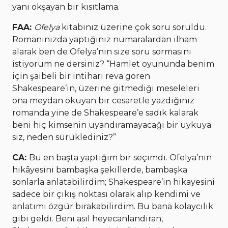
yanı okşayan bir kısıtlama.
FAA:
Ofelya
kitabınız üzerine çok soru soruldu.
Romanınızda yaptığınız numaralardan ilham
alarak ben de Ofelya’nın size soru sormasını
istiyorum ne dersiniz? “Hamlet oyununda benim
için şaibeli bir intiharı reva gören
Shakespeare’in, üzerine gitmediği meseleleri
ona meydan okuyan bir cesaretle yazdığınız
romanda yine de Shakespeare’e sadık kalarak
beni hiç kimsenin uyandıramayacağı bir uykuya
siz, neden sürüklediniz?”
CA:
Bu en başta yaptığım bir seçimdi. Ofelya’nın
hikâyesini bambaşka şekillerde, bambaşka
sonlarla anlatabilirdim; Shakespeare’in hikayesini
sadece bir çıkış noktası olarak alıp kendimi ve
anlatımı özgür bırakabilirdim. Bu bana kolaycılık
gibi geldi. Beni asıl heyecanlandıran,