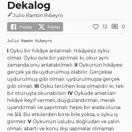
Dekalog
Julio Ramón Ribeyro
12
0
Paylaş
Paylaş
Julio Ramón Ribeyro
I
Öykü bir hikâye anlatmalı. Hikâyesiz öykü
olmaz. Öykü öyle bir yazılmalı ki, okur aynı
zamanda onu anlatabilmeli.
II
Öykünün hikâyesi
gerçek ya da uydurulmuş olabilir. Gerçekse
uydurulmuş gibi olmalı; uydurulmuşsa gerçek
gibi olmalı.
III
Öykü tercihen kısa olmalıdır ki, tek
bir oturuşta okunabilsin.
IV
Öyküde anlatılan
hikâye keyif vermeli, duygulandırmalı, merak
uyandırmalı ve şaşırtmalı; hepsi bir arada olursa
ne âlâ. Bu etkilerden birisi bile yoksa, o öykü iş
görmez.
V
Öykünün üslubu doğrudan ve yalın
olmalı; abartı ve konu dışı sapmalar olmamalı.