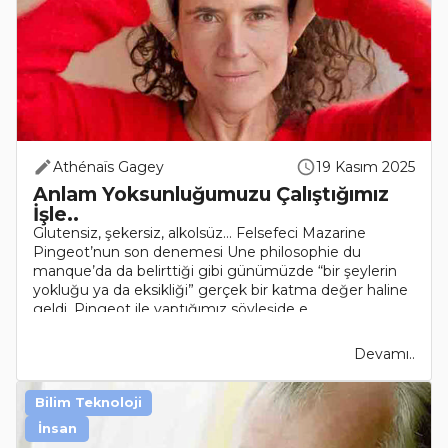
Athénaïs Gagey
19 Kasım 2025
Anlam Yoksunluğumuzu Çalıştığımız
İşle..
Glutensiz, şekersiz, alkolsüz… Felsefeci Mazarine
Pingeot’nun son denemesi Une philosophie du
manque’da da belirttiği gibi günümüzde “bir şeylerin
yokluğu ya da eksikliği” gerçek bir katma değer haline
geldi. Pingeot ile yaptığımız söyleşide e..
Devamı..
Bilim Teknoloji
İnsan