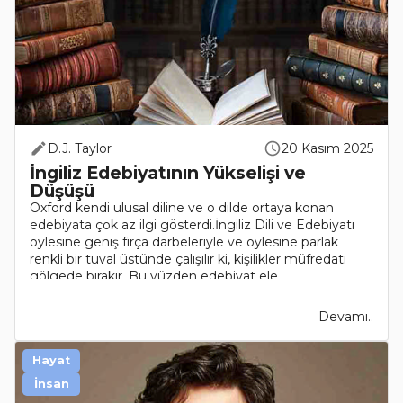
D.J. Taylor
20 Kasım 2025
İngiliz Edebiyatının Yükselişi ve
Düşüşü
Oxford kendi ulusal diline ve o dilde ortaya konan
edebiyata çok az ilgi gösterdi.İngiliz Dili ve Edebiyatı
öylesine geniş fırça darbeleriyle ve öylesine parlak
renkli bir tuval üstünde çalışılır ki, kişilikler müfredatı
gölgede bırakır. Bu yüzden edebiyat ele..
Devamı..
Hayat
İnsan