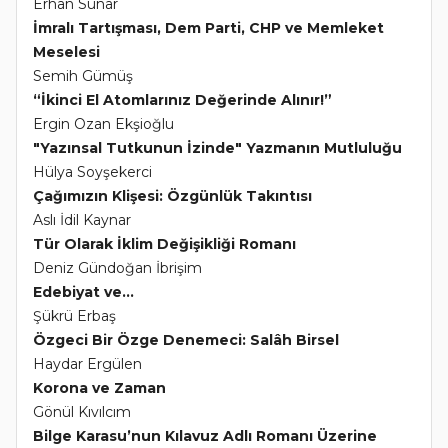
Erhan Sunar
İmralı Tartışması, Dem Parti, CHP ve Memleket
Meselesi
Semih Gümüş
“İkinci El Atomlarınız Değerinde Alınır!”
Ergin Ozan Ekşioğlu
"Yazınsal Tutkunun İzinde" Yazmanın Mutluluğu
Hülya Soyşekerci
Çağımızın Klişesi: Özgünlük Takıntısı
Aslı İdil Kaynar
Tür Olarak İklim Değişikliği Romanı
Deniz Gündoğan İbrişim
Edebiyat ve...
Şükrü Erbaş
Özgeci Bir Özge Denemeci: Salâh Birsel
Haydar Ergülen
Korona ve Zaman
Gönül Kıvılcım
Bilge Karasu’nun Kılavuz Adlı Romanı Üzerine