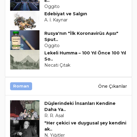
E..
Oggito
Edebiyat ve Salgın
A. İ. Kaynar
Rusya'nın "İlk Koronavirüs Aşısı"
Sput..
Oggito
Lekeli Humma – 100 Yıl Önce 100 Yıl
So..
Necati Çıtak
Öne Çıkanlar
Roman
Düşlerindeki İnsanları Kendine
Daha Ya..
R. R. Asal
"Her çekici ve duygusal şey kendini
ak..
N. Yiğitler