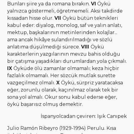
Bunları şiire ya da romana bırakın.
VI
Öykü
yalnızca göstermeli, öğretmemeli. Aksi takdirde
kıssadan hisse olur.
VII
Öykü bütün teknikleri
kabul eder: diyalog, monolog, saf ve yalın anlatı,
mektup, başkalarının metinlerinden kolajlar...
ama ancak hikâye sulandırılmadığı ve sözlü
anlatıma düşülmediği sürece.
VIII
Öykü
karakterlerin yazgılarının mevzu bahis olduğu
bir çatışma yaşadıkları durumlardan yola çıkmalı.
IX
Öyküde ölü zamanlar olmamalı; keza hiçbir
fazlalık olmamalı. Her sözcük mutlak surette
vazgeçilmez olmalı.
X
Öykü, sürpriz yaratacaksa
eğer, zorunlu olarak, kaçınılmaz olarak tek bir
sona yol almalı. Okur sonu kabul ederse eğer,
öykü başarısız olmuş demektir.
İspanyolcadan çeviren: Işık Canıpek
Julio Ramón Ribeyro (1929-1994) Perulu. Kısa