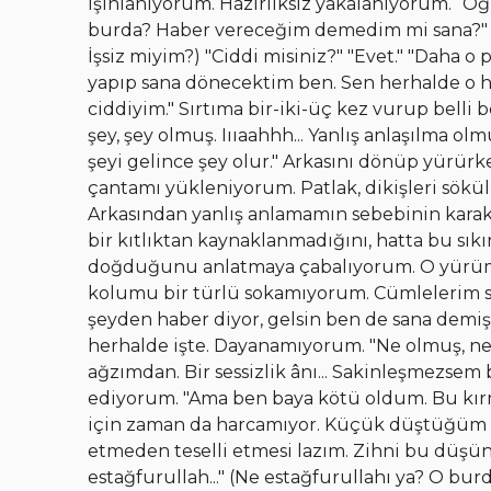
ışınlanıyorum. Hazırlıksız yakalanıyorum. “Oğ
burda? Haber vereceğim demedim mi sana?" (
İşsiz miyim?) "Ciddi misiniz?" "Evet." "Daha 
yapıp sana dönecektim ben. Sen herhalde o h
ciddiyim." Sırtıma bir-iki-üç kez vurup belli 
şey, şey olmuş. Iııaahhh... Yanlış anlaşılma o
şeyi gelince şey olur." Arkasını dönüp yürü
çantamı yükleniyorum. Patlak, dikişleri sökül
Arkasından yanlış anlamamın sebebinin karak
bir kıtlıktan kaynaklanmadığını, hatta bu sık
doğduğunu anlatmaya çabalıyorum. O yürüm
kolumu bir türlü sokamıyorum. Cümlelerim sü
şeyden haber diyor, gelsin ben de sana demiş
herhalde işte. Dayanamıyorum. "Ne olmuş, ne
ağzımdan. Bir sessizlik ânı... Sakinleşmezsem
ediyorum. "Ama ben baya kötü oldum. Bu kırmı
için zaman da harcamıyor. Küçük düştüğüm a
etmeden teselli etmesi lazım. Zihni bu düşünse
estağfurullah..." (Ne estağfurullahı ya? O bur