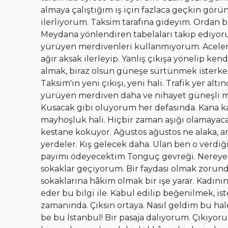
almaya çalıştığım iş için fazlaca geçkin gör
ilerliyorum. Taksim tarafına gideyim. Ordan b
Meydana yönlendiren tabelaları takip ediyoru
yürüyen merdivenleri kullanmıyorum. Acelem
ağır aksak ilerleyip. Yanlış çıkışa yönelip
almak, biraz olsun güneşe sürtünmek isterke
Taksim'in yeni çıkışı, yeni hali. Trafik yer altı
yürüyen merdiven daha ve nihayet güneşli me
Kusacak gibi oluyorum her defasında. Kana kar
mayhoşluk hali. Hiçbir zaman aşığı olamay
kestane kokuyor. Ağustos ağustos ne alaka, 
yerdeler. Kış gelecek daha. Ulan ben o verdiği
payımı ödeyecektim Tonguç gevreği. Nereye
sokaklar geçiyorum. Bir faydası olmak zorund
sokaklarına hâkim olmak bir işe yarar. Kadının
eder bu bilgi ile. Kabul edilip beğenilmek, is
zamanında. Çıksın ortaya. Nasıl geldim bu h
be bu İstanbul! Bir pasaja dalıyorum. Çıkıyo