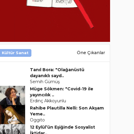
Öne Çıkanlar
Kültür Sanat
Tanıl Bora: "Olağanüstü
dayanıklı sayd..
Semih Gümüş
Müge Sökmen: "Covid-19 ile
yayıncılık ..
Erdinç Akkoyunlu
Rahibe Plautilla Nelli: Son Akşam
Yeme..
Oggito
12 Eylül’ün Eşiğinde Sosyalist
İktidar..