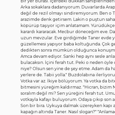
bir yer burası. İçerdeki dükkân sahiplerinden
Arka sokaklara dadanıyorum. Duvarlarda Arapça y
değil de rezil olmayı sindiremiyorum. Ben o T
arazimde denk getirsem. Lakin o puştun sahas
köpürüp taşıyor içim anlatamam. Yürüdükçe 
karardı kararacak. Mecbur döneceğim eve. Dah
uzun mevzular. Eve girdiğimde Taner evde yo
güzellemesi yapıyor baba koltuğunda. Çok ge
dedikten sonra mümkün olduğunca konuşmuy
Amca devam ediyor. Sanki hep aynı sesle anlat
bulacaksın. İçini ferah tut. Peki o neden öyle
niye? Olsun sen yine de şey etme. Adam da ha
yerlere de. Tabii yolla." Buzdolabına ilerliyor
Votka var az. İkiye bölüyorum. Ya votka da b
bitmesini yüreğim kaldırmaz. "Hicran, bizim 
soralım değil mi? Sen yüreğini ferah tut. U
votkayla kafayı buluyorum. Odaya çıkıp son adı
Son bir bira. Uykuya dalmak üzereyken kapı açı
kapağın altında Taner. Nasıl slogan?" "Anlam