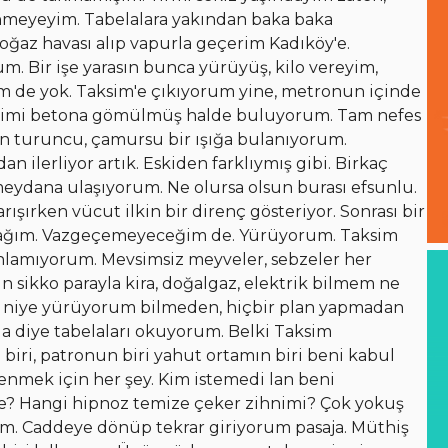
ünmeyeyim. Tabelalara yakından baka baka
oğaz havası alıp vapurla geçerim Kadıköy'e.
m. Bir işe yarasın bunca yürüyüş, kilo vereyim,
 de yok. Taksim'e çıkıyorum yine, metronun içinde
 kendimi betona gömülmüş halde buluyorum. Tam nefes
n turuncu, çamursu bir ışığa bulanıyorum.
ndan ilerliyor artık. Eskiden farklıymış gibi. Birkaç
ydana ulaşıyorum. Ne olursa olsun burası efsunlu.
ışırken vücut ilkin bir direnç gösteriyor. Sonrası bir
acağım. Vazgeçemeyeceğim de. Yürüyorum. Taksim
anlamıyorum. Mevsimsiz meyveler, sebzeler her
n sikko parayla kira, doğalgaz, elektrik bilmem ne
 niye yürüyorum bilmeden, hiçbir plan yapmadan
a diye tabelaları okuyorum. Belki Taksim
 biri, patronun biri yahut ortamın biri beni kabul
tenmek için her şey. Kim istemedi lan beni
ale? Hangi hipnoz temize çeker zihnimi? Çok yokuş
rum. Caddeye dönüp tekrar giriyorum pasaja. Müthiş