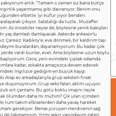
ri yakıyorum artık. "Tamam o zaman siz bana bütçe
 gerginlik yaşanmamış gibi davranıyor. Benim onu
ünden elbette. İyi küfür yiyor benden.
layarak çıkıyor. Salatalığı da tuzla... Muzaffer
im. Az öncekiler neyse de, böylesine yenik bakışları
Bir yaş damladı damlayacak. Askerde ankesörlü
z. Çaresiz. Kadıköy'e, eve dönmek, bir kaldırım taşı
. Gideyim buralardan, dayanamıyorum. Bu kadar çok
 yerde vardı bunlar, evet. Ama böylesine uzun boylu
e başlıyorum. Gece, yeni evimdeki çıplak odamda
ımlara kadar, sokakta amaçsızca devam edecek
Cv'imdeki İngilizce gediğim en büyük kaygı
i Arap ev arkadaşlarıyla grup seksten fırsat
ye düşünüyorum. Grup seks falan, aklım uçuyor.
uk sırt çantamı. Bu götü boklu imajını neyle
olmak ölümden daha mı mühim? Çık ulan içimden
ki tüm takım elbiselerden daha yavaş hareket
kmam gerekiyor. Bense yürüyen merdivenin sağ
 de takmamışım. Yirmi sekiz yaşındayım zaten,