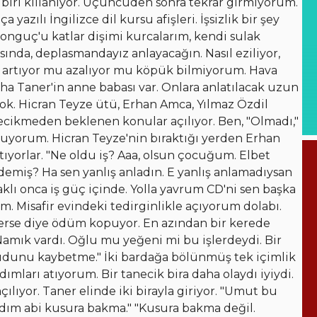
 biri kıllanıyor. Üçüncüden sonra tekrar girmiyorum.
azılı İngilizce dil kursu afişleri. İşsizlik bir şey
onguç'u katlar dişimi kurcalarım, kendi sulak
ında, deplasmandayız anlayacağın. Nasıl eziliyor,
artıyor mu azalıyor mu köpük bilmiyorum. Hava
a Taner'in anne babası var. Onlara anlatılacak uzun
k. Hicran Teyze ütü, Erhan Amca, Yılmaz Özdil
cikmeden beklenen konular açılıyor. Ben, "Olmadı,"
orum. Hicran Teyze'nin bıraktığı yerden Erhan
ıyorlar. "Ne oldu iş? Aaa, olsun çocuğum. Elbet
 demiş? Ha sen yanlış anladın. E yanlış anlamadıysan
klı onca iş güç içinde. Yolla yavrum CD'ni sen başka
um. Misafir evindeki tedirginlikle açıyorum dolabı.
iterse diye ödüm kopuyor. En azından bir kerede
Namık vardı. Oğlu mu yeğeni mi bu işlerdeydi. Bir
mudunu kaybetme." İki bardağa bölünmüş tek içimlik
mları atıyorum. Bir tanecik bira daha olaydı iyiydi.
lıyor. Taner elinde iki birayla giriyor. "Umut bu
adım abi kusura bakma." "Kusura bakma değil.