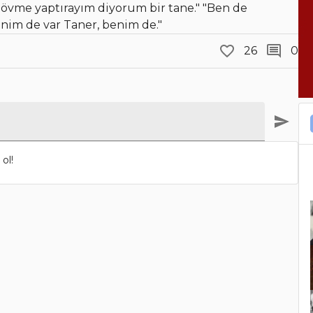
, dövme yaptırayım diyorum bir tane." "Ben de
Benim de var Taner, benim de."
26
0
ol!