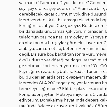
varmadı.) "Tammam. Diyor. İki m ile." Gemile
şeyi şey olunca şey edersiniz." Aramızda bir
gerebilecek kadar cürmüm yok diye düşündüğ
Merdivenden ilk iki basamağı tek adımda hoppa
kimliğimi uzatıyor. Göz gözeyiz. Bu defa emin
bir daha asla unutamaz. Çıkıyorum binadan. 
telefonun başında nasılsam öyleyim. Yapayalnı
da olsa tanıdık bir şeyler görmek istiyorum
arabaya, cama, metale, betona. Her zaman her
değil. Bir süre boş baktıktan sonra yürümey
öksüz duran yer döşeğine doğru atacağım ad
gezintimin startını veriyorum. a.m.'ın 10'u. 
kaynağımdı zaten. İş bulana kadar Taner'in esk
buldukları anlarda pratik yapayım madem, di
Mercedes GLA 200 teğet geçiyor fermuarı boz
temizleyeceğim ben? Elit bir plaza insanı 
komprador şeytan. Metroya iniyorum. Civarda
ediyorum. Donakalmış hayatımda depara kal
tarafında öylece duruyorum. Uzak gözlüğümü