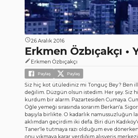
26 Aralık 2016
Erkmen Özbıçakçı • 
Erkmen Özbıçakçı
Paylaş
Paylaş
Siz hiç kot ütülediniz mi Tonguç Bey? Ben i
değilim. Düzgün olsun istedim. Her şey. Siz h
kurdum bir alarm. Pazartesiden Cumaya. Cuma
Öğle yemeği sırasında sorarım Berkan'a. Sigorta
başıyla birlikte. O kadarlık namussuzluğun la
aklımdan geçirdim iki defa. Biri dün Kadıköy'de
Taner'le tutmaya razı olduğum eve dönerke
onu yıkmaya karar verdiğim alışveriş merkez