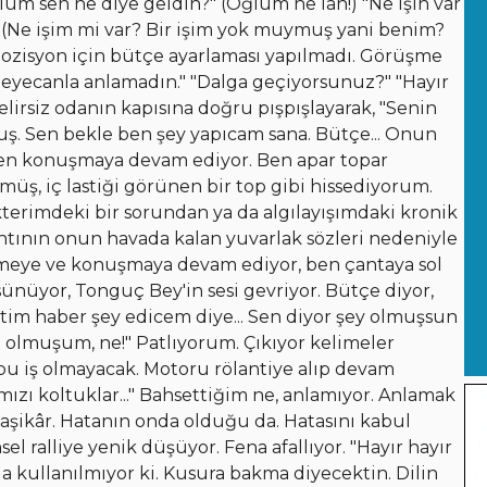
lum sen ne diye geldin?" (Oğlum ne lan!) "Ne işin var
Ne işim mi var? Bir işim yok muymuş yani benim?
o pozisyon için bütçe ayarlaması yapılmadı. Görüşme
eyecanla anlamadın." "Dalga geçiyorsunuz?" "Hayır
belirsiz odanın kapısına doğru pışpışlayarak, "Senin
lmuş. Sen bekle ben şey yapıcam sana. Bütçe... Onun
rken konuşmaya devam ediyor. Ben apar topar
müş, iç lastiği görünen bir top gibi hissediyorum.
terimdeki bir sorundan ya da algılayışımdaki kronik
ıntının onun havada kalan yuvarlak sözleri nedeniyle
eye ve konuşmaya devam ediyor, ben çantaya sol
nüyor, Tonguç Bey'in sesi gevriyor. Bütçe diyor,
tim haber şey edicem diye... Sen diyor şey olmuşsun
 olmuşum, ne!" Patlıyorum. Çıkıyor kelimeler
 bu iş olmayacak. Motoru rölantiye alıp devam
zı koltuklar..." Bahsettiğim ne, anlamıyor. Anlamak
şikâr. Hatanın onda olduğu da. Hatasını kabul
l ralliye yenik düşüyor. Fena afallıyor. "Hayır hayır
da kullanılmıyor ki. Kusura bakma diyecektin. Dilin