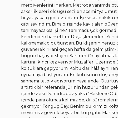
merdivenlerini inerken. Metroda yanımda otu
askerlik eseri olduğu sezilen acemi "ya umut 
beyaz yakalı gibi üzüldüm. İşe sekiz dakika 
gibi sevindim. Bina girişinde kayıt alan güve
tanımayacaksa işi ne? Tanımadı. Çok görmedi
kendimden bahsettim. Düşüşlerimden. Yenid
kalkmamak olduğundan. Bu klişenin henüz 
güvenerek: "Hani geçen hafta da gelmiştim? 
bugün başlıyor stajım. Sanırım. Onaylatmak lazı
kartını ikinci kez veriyor Muzaffer. Üzerind
koltuklara geçiyorum. Koltuklar hâlâ aynı r
oynamaya başlıyorum. En kötüsünü düşüneyim d
sahnemi tatbik ediyorum hayalimde. Oturtuy
artistik bir referansla jürinin huzurundan çe
içinde Zeki Demirkubuz yoksa "Bekleme Odası
içinde para olunca kelimiz de, dil sürçmeler
çekmiyor Tonguç Bey. Benim bu kırmızı koltu
mevsimsiz gevrek beyaz bir turp gibi. Mahk