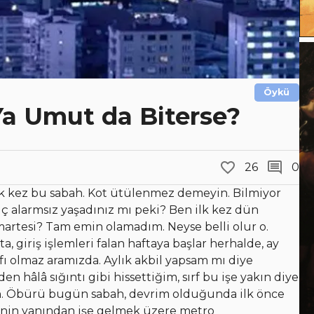
Öykü
Ya Umut da Biterse?
26
0
lk kez bu sabah. Kot ütülenmez demeyin. Bilmiyor
iç alarmsız yaşadınız mı peki? Ben ilk kez dün
rtesi? Tam emin olamadım. Neyse belli olur o.
, giriş işlemleri falan haftaya başlar herhalde, ay
fı olmaz aramızda. Aylık akbil yapsam mı diye
n hâlâ sığıntı gibi hissettiğim, sırf bu işe yakın diye
n. Öbürü bugün sabah, devrim olduğunda ilk önce
inin yanından işe gelmek üzere metro