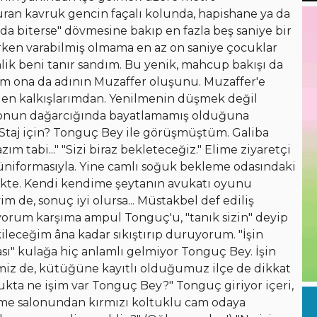
ran kavruk gencin façalı kolunda, hapishane ya da
da biterse" dövmesine bakıp en fazla beş saniye bir
erken varabilmiş olmama en az on saniye çocuklar
nlik beni tanır sandım. Bu yenik, mahcup bakışı da
m ona da adının Muzaffer oluşunu. Muzaffer'e
en kalkışlarımdan. Yenilmenin düşmek değil
onun dağarcığında bayatlamamış olduğuna
Staj için? Tonguç Bey ile görüşmüştüm. Galiba
m tabi..." "Sizi biraz bekleteceğiz." Elime ziyaretçi
e üniformasıyla. Yine camlı soğuk bekleme odasındaki
enkte. Kendi kendime şeytanın avukatı oyunu
e, sonuç iyi olursa... Müstakbel def ediliş
orum karşıma ampul Tonguç'u, "tanık sizin" deyip
kileceğim âna kadar sıkıştırıp duruyorum. "İşin
" kulağa hiç anlamlı gelmiyor Tonguç Bey. İşin
imiz de, kütüğüne kayıtlı olduğumuz ilçe de dikkat
kta ne işim var Tonguç Bey?" Tonguç giriyor içeri,
eme salonundan kırmızı koltuklu cam odaya