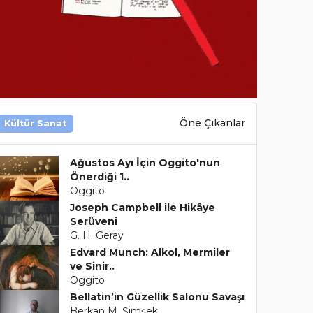
Öne Çıkanlar
Kültür Sanat
Ağustos Ayı İçin Oggito'nun
Önerdiği 1..
Oggito
Joseph Campbell ile Hikâye
Serüveni
G. H. Geray
Edvard Munch: Alkol, Mermiler
ve Sinir..
Oggito
Bellatin’in Güzellik Salonu Savaşı
Berkan M. Şimşek