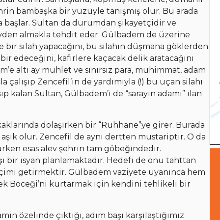
ehrin bambaşka bir yüzüyle tanışmış olur. Bu arada
a başlar. Sultan da durumdan şikayetçidir ve
revden almakla tehdit eder. Gülbadem de üzerine
ye bir silah yapacağını, bu silahın düşmana göklerden
 bir edeceğini, kafirlere kaçacak delik aratacağını
m’e altı ay mühlet ve sınırsız para, mühimmat, adam
a çalışıp Zencefil’in de yardımıyla (!) bu uçan silahı
aşıp kalan Sultan, Gülbadem’i de “sarayın adamı” ilan
aklarında dolaşırken bir “Ruhhane”ye girer. Burada
aşık olur. Zencefil de aynı dertten mustariptir. O da
ulurken esas alev şehrin tam göbeğindedir.
 bir isyan planlamaktadır. Hedefi de onu tahttan
biçimi getirmektir. Gülbadem vaziyete uyanınca hem
 Böceği’ni kurtarmak için kendini tehlikeli bir
min özelinde çıktığı, adım başı karşılaştığımız