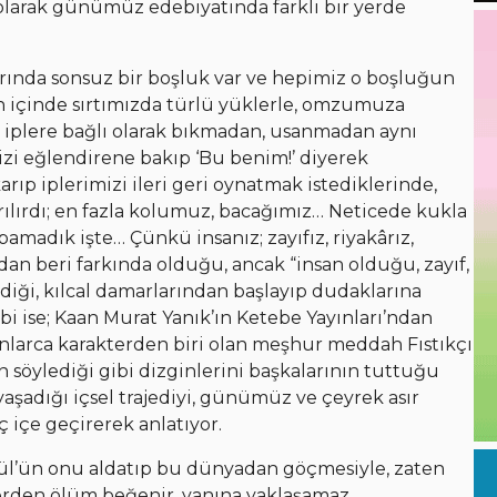
larak günümüz edebiyatında farklı bir yerde
larında sonsuz bir boşluk var ve hepimiz o boşluğun
 içinde sırtımızda türlü yüklerle, omzumuza
 iplere bağlı olarak bıkmadan, usanmadan aynı
i eğlendirene bakıp ‘Bu benim!’ diyerek
rıp iplerimizi ileri geri oynatmak istediklerinde,
ırılırdı; en fazla kolumuz, bacağımız… Neticede kukla
pamadık işte… Çünkü insanız; zayıfız, riyakârız,
ndan beri farkında olduğu, ancak “insan olduğu, zayıf,
diği, kılcal damarlarından başlayıp dudaklarına
bi ise; Kaan Murat Yanık’ın Ketebe Yayınları’ndan
nlarca karakterden biri olan meşhur meddah Fıstıkçı
’ın söylediği gibi dizginlerini başkalarının tuttuğu
yaşadığı içsel trajediyi, günümüz ve çeyrek asır
 içe geçirerek anlatıyor.
ül’ün onu aldatıp bu dünyadan göçmesiyle, zaten
lerden ölüm beğenir, yanına yaklaşamaz.