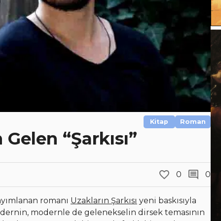
Kitap
Roman
 Gelen “Şarkısı”
0
0
yayımlanan romanı
Uzakların Şarkısı
yeni baskısıyla
odernin, modernle de gelenekselin dirsek temasının