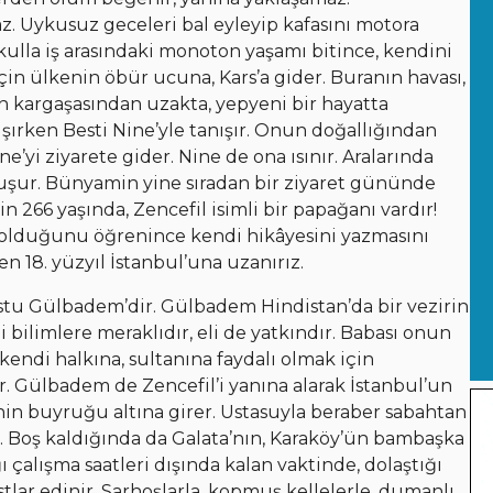
z. Uykusuz geceleri bal eyleyip kafasını motora
Okulla iş arasındaki monoton yaşamı bitince, kendini
n ülkenin öbür ucuna, Kars’a gider. Buranın havası,
in kargaşasından uzakta, yepyeni bir hayatta
şırken Besti Nine’yle tanışır. Onun doğallığından
ne’yi ziyarete gider. Nine de ona ısınır. Aralarında
uşur. Bünyamin yine sıradan bir ziyaret gününde
in 266 yaşında, Zencefil isimli bir papağanı vardır!
r olduğunu öğrenince kendi hikâyesini yazmasını
n 18. yüzyıl İstanbul’una uzanırız.
stu Gülbadem’dir. Gülbadem Hindistan’da bir vezirin
 bilimlere meraklıdır, eli de yatkındır. Babası onun
p kendi halkına, sultanına faydalı olmak için
. Gülbadem de Zencefil’i yanına alarak İstanbul’un
nin buyruğu altına girer. Ustasuyla beraber sabahtan
r. Boş kaldığında da Galata’nın, Karaköy’ün bambaşka
ğı çalışma saatleri dışında kalan vaktinde, dolaştığı
lar edinir. Sarhoşlarla, kopmuş kellelerle, dumanlı