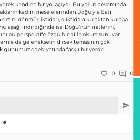
yerek kendine bir yol açıyor. Bu yolun devamında
rakların kadim meselelerinden Doğu’yla Batı
a sırtını dönmüş iktidarı, o iktidara kulaktan kulağa
ünü aşağı indirdiğinde ise; Doğu’nun mitlerini,
arını bu perspektife özgü bir dille okura sunuyor.
ernle de gelenekselin dirsek temasının çok
k günümüz edebiyatında farklı bir yerde
0
0
ol!