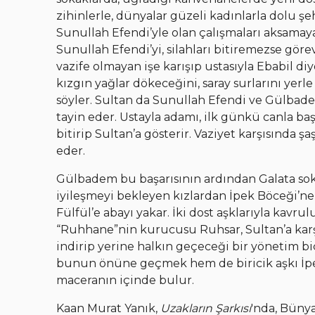
zihinlerle, dünyalar güzeli kadınlarla dolu ş
Sunullah Efendi’yle olan çalışmaları aksamay
Sunullah Efendi’yi, silahları bitiremezse gö
vazife olmayan işe karışıp ustasıyla Ebabil di
kızgın yağlar dökeceğini, saray surlarını yerle
söyler. Sultan da Sunullah Efendi ve Gülbade
tayin eder. Ustayla adamı, ilk günkü canla başl
bitirip Sultan’a gösterir. Vaziyet karşısında ş
eder.
Gülbadem bu başarısının ardından Galata sok
iyileşmeyi bekleyen kızlardan İpek Böceği’ne 
Fülfül’e abayı yakar. İki dost aşklarıyla kavr
“Ruhhane”nin kurucusu Ruhsar, Sultan’a karşı
indirip yerine halkın geçeceği bir yönetim 
bunun önüne geçmek hem de biricik aşkı İpek
maceranın içinde bulur.
Kaan Murat Yanık,
Uzakların Şarkısı
'nda, Bünya