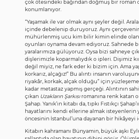
çok ötesindeki bağından doğmuş bir roman o
konumlanıyor.
“Yaşamak ile var olmak aynı şeyler değil. Ara
içinde debelenip duruyoruz. Aynı çerçevenin
mühürlenmiş ucu kim bilir kimin elinde olan
oyunları oynama devam ediyoruz. Sahnede biz
yaralarımıza gülüyoruz. Oysa bizi sahneye çıka
dişlerimizle koparmalıydık o ipleri. Dişimiz k
değil miyiz, ne fark eder ki bizim için. Ama ya
korkarız, alçağız!” Bu alıntı insanın varoluşu
riyakâr, korkak, alçak olduğu” için yüzleşeme
kadar metastaz yapmış gerçeği. Alıntının sahi
çıkan
Uzakların Şarkısı
romanına renk katan o
Şahap. Yanık’ın kitabı da, tıpkı Fıstıkçı Şahap
hayatlarını kendi ellerine almak isteyenlerin 
öncesinin İstanbul’una dayanan bir hikâyeyi iç
Kitabın kahramanı Bünyamin, büyük aşkı Eyl
sallantıda olan hayatının dibini görür. Ölüm