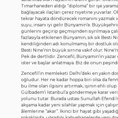
Tımarhaneden aldığı “diploma” bir işe yarama
bağlayacak ilaçları çerez niyetine yuvarlar. 
tekrar hayata döndürecek romanını yazmak içi
suyu, insanı iyi gelir Bünyamin’e. Büyükşehr
günlerini geçirip geçmişinden sıyrılmaya çalı
fazlasıyla etkilenen Bünyamin, sık sık Besti Ni
kendiliğinden adı konulmamış bir dostluk ol
Besti Nine’nin büyük sırrına vakıf olur: Nine’n
Pek de dertlidir. Zencefil, Bünyamin’in yaza
ister ve başlar anlatmaya. Biz de onun peşinde
Zencefil’in memleketi Delhi’deki en yakın do
oğludur. Her ne kadar hoppa biri olsa da fenni
bu ilme olan ilgisini artırmak, işinin ehli olu
Gülbadem’i İstanbul’a göndermeye karar verir
yolunu tutar. Burada ustası Sunullah Efendi’
akşama kadar yeni silahlar yapmak için çalışı
âlemlerine “akar”. İkinci bir hayat gibi yaşadı
sokaklarda, uğradığı kahvehanelerde yeni dost