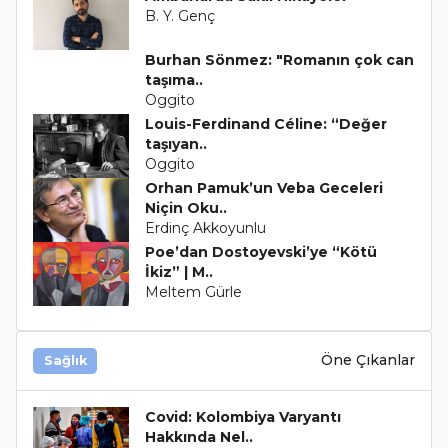
B. Y. Genç
Burhan Sönmez: "Romanın çok can
taşıma..
Oggito
Louis-Ferdinand Céline: “Değer
taşıyan..
Oggito
Orhan Pamuk’un Veba Geceleri
Niçin Oku..
Erdinç Akkoyunlu
Poe’dan Dostoyevski’ye “Kötü
İkiz” | M..
Meltem Gürle
Öne Çıkanlar
Sağlık
Covid: Kolombiya Varyantı
Hakkında Nel..