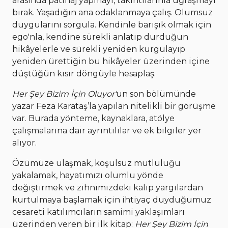
arasında patinaj yapmayı, takıntılarınla uğraşmayı
bırak. Yaşadığın ana odaklanmaya çalış. Olumsuz
duygularını sorgula. Kendinle barışık olmak için
ego'nla, kendine sürekli anlatıp durduğun
hikâyelerle ve sürekli yeniden kurgulayıp
yeniden ürettiğin bu hikâyeler üzerinden içine
düştüğün kısır döngüyle hesaplaş.
Her Şey Bizim İçin Oluyor'
un son bölümünde
yazar Feza Karataş’la yapılan nitelikli bir görüşme
var. Burada yönteme, kaynaklara, atölye
çalışmalarına dair ayrıntılılar ve ek bilgiler yer
alıyor.
Özümüze ulaşmak, koşulsuz mutluluğu
yakalamak, hayatımızı olumlu yönde
değiştirmek ve zihnimizdeki kalıp yargılardan
kurtulmaya başlamak için ihtiyaç duyduğumuz
cesareti katılımcıların samimi yaklaşımları
üzerinden veren bir ilk kitap:
Her Şey Bizim İçin