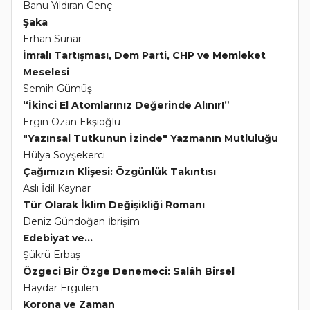
Banu Yıldıran Genç
Şaka
Erhan Sunar
İmralı Tartışması, Dem Parti, CHP ve Memleket
Meselesi
Semih Gümüş
“İkinci El Atomlarınız Değerinde Alınır!”
Ergin Ozan Ekşioğlu
"Yazınsal Tutkunun İzinde" Yazmanın Mutluluğu
Hülya Soyşekerci
Çağımızın Klişesi: Özgünlük Takıntısı
Aslı İdil Kaynar
Tür Olarak İklim Değişikliği Romanı
Deniz Gündoğan İbrişim
Edebiyat ve...
Şükrü Erbaş
Özgeci Bir Özge Denemeci: Salâh Birsel
Haydar Ergülen
Korona ve Zaman