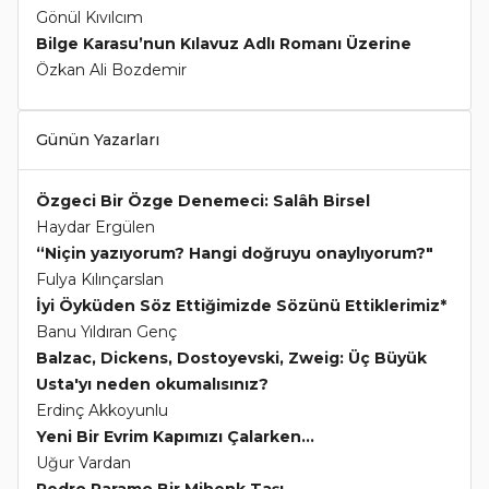
Gönül Kıvılcım
Bilge Karasu’nun Kılavuz Adlı Romanı Üzerine
Özkan Ali Bozdemir
Günün Yazarları
Özgeci Bir Özge Denemeci: Salâh Birsel
Haydar Ergülen
“Niçin yazıyorum? Hangi doğruyu onaylıyorum?"
Fulya Kılınçarslan
İyi Öyküden Söz Ettiğimizde Sözünü Ettiklerimiz*
Banu Yıldıran Genç
Balzac, Dickens, Dostoyevski, Zweig: Üç Büyük
Usta'yı neden okumalısınız?
Erdinç Akkoyunlu
Yeni Bir Evrim Kapımızı Çalarken...
Uğur Vardan
Pedro Paramo Bir Mihenk Taşı