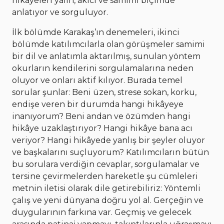
hikâyeleri yalın, akıcı ve samimi biçimde
anlatıyor ve sorguluyor.
İlk bölümde Karakaş’ın denemeleri, ikinci
bölümde katılımcılarla olan görüşmeler samimi
bir dil ve anlatımla aktarılmış, sunulan yöntem
okurların kendilerini sorgulamalarına neden
oluyor ve onları aktif kılıyor. Burada temel
sorular şunlar: Beni üzen, strese sokan, korku,
endişe veren bir durumda hangi hikâyeye
inanıyorum? Beni andan ve özümden hangi
hikâye uzaklaştırıyor? Hangi hikâye bana acı
veriyor? Hangi hikâyede yanlış bir şeyler oluyor
ve başkalarını suçluyorum? Katılımcıların bütün
bu sorulara verdiğin cevaplar, sorgulamalar ve
tersine çevirmelerden hareketle şu cümleleri
metnin iletisi olarak dile getirebiliriz: Yöntemli
çalış ve yeni dünyana doğru yol al. Gerçeğin ve
duygularının farkına var. Geçmiş ve gelecek