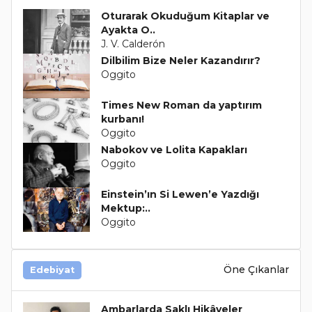
Oturarak Okuduğum Kitaplar ve
Ayakta O..
J. V. Calderón
Dilbilim Bize Neler Kazandırır?
Oggito
Times New Roman da yaptırım
kurbanı!
Oggito
Nabokov ve Lolita Kapakları
Oggito
Einstein’ın Si Lewen’e Yazdığı
Mektup:..
Oggito
Öne Çıkanlar
Edebiyat
Ambarlarda Saklı Hikâyeler