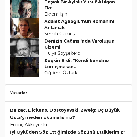
Taşralı Bir Aylak: Yusuf Atılgan |
Ekr..
Ekrem Işın
Adalet Ağaoğlu'nun Romanını
Anlamak
Semih Gümüş
Denizin Çağırışı'nda Varoluşun
Gizemi
Hülya Soyşekerci
Seçkin Erdi: "Kendi kendine
konuşmasan..
Çiğdem Öztürk
Yazarlar
Balzac, Dickens, Dostoyevski, Zweig: Üç Büyük
Usta'yı neden okumalısınız?
Erdinç Akkoyunlu
İyi Öyküden Söz Ettiğimizde Sözünü Ettiklerimiz*