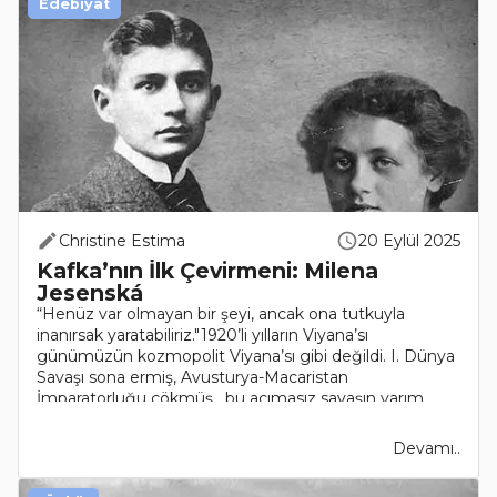
Edebiyat
Christine Estima
20 Eylül 2025
Kafka’nın İlk Çevirmeni: Milena
Jesenská
“Henüz var olmayan bir şeyi, ancak ona tutkuyla
inanırsak yaratabiliriz."1920’li yılların Viyana’sı
günümüzün kozmopolit Viyana’sı gibi değildi. I. Dünya
Savaşı sona ermiş, Avusturya-Macaristan
İmparatorluğu çökmüş, bu acımasız savaşın yarım
bıraktığı işi 191..
Devamı..