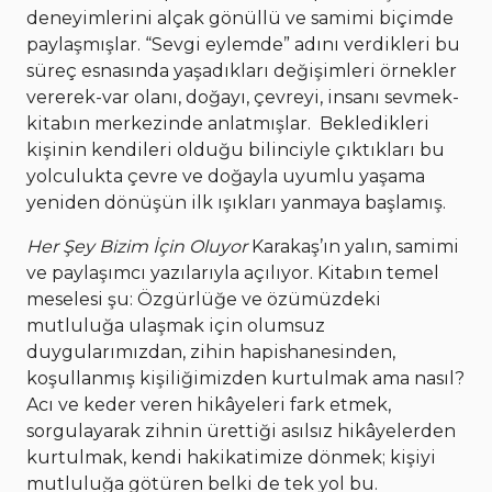
deneyimlerini alçak gönüllü ve samimi biçimde
paylaşmışlar. “Sevgi eylemde” adını verdikleri bu
süreç esnasında yaşadıkları değişimleri örnekler
vererek-var olanı, doğayı, çevreyi, insanı sevmek-
kitabın merkezinde anlatmışlar. Bekledikleri
kişinin kendileri olduğu bilinciyle çıktıkları bu
yolculukta çevre ve doğayla uyumlu yaşama
yeniden dönüşün ilk ışıkları yanmaya başlamış.
Her Şey Bizim İçin Oluyor
Karakaş’ın yalın, samimi
ve paylaşımcı yazılarıyla açılıyor. Kitabın temel
meselesi şu: Özgürlüğe ve özümüzdeki
mutluluğa ulaşmak için olumsuz
duygularımızdan, zihin hapishanesinden,
koşullanmış kişiliğimizden kurtulmak ama nasıl?
Acı ve keder veren hikâyeleri fark etmek,
sorgulayarak zihnin ürettiği asılsız hikâyelerden
kurtulmak, kendi hakikatimize dönmek; kişiyi
mutluluğa götüren belki de tek yol bu.