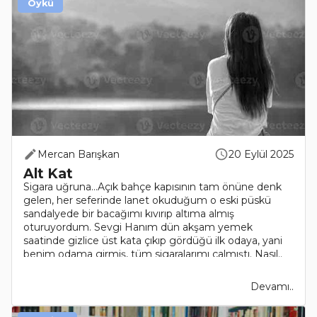
Öykü
Mercan Barışkan
20 Eylül 2025
Alt Kat
Sigara uğruna…Açık bahçe kapısının tam önüne denk
gelen, her seferinde lanet okuduğum o eski püskü
sandalyede bir bacağımı kıvırıp altıma almış
oturuyordum. Sevgi Hanım dün akşam yemek
saatinde gizlice üst kata çıkıp gördüğü ilk odaya, yani
benim odama girmiş, tüm sigaralarımı çalmıştı. Nasıl..
Devamı..