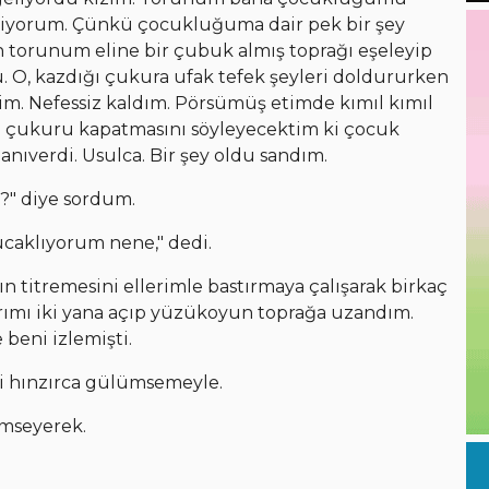
lmiyorum. Çünkü çocukluğuma dair pek bir şey
n torunum eline bir çubuk almış toprağı eşeleyip
, kazdığı çukura ufak tefek şeyleri doldururken
m. Nefessiz kaldım. Pörsümüş etimde kımıl kımıl
ıp çukuru kapatmasını söyleyecektim ki çocuk
ıverdi. Usulca. Bir şey oldu sandım.
?" diye sordum.
ucaklıyorum nene," dedi.
n titremesini ellerimle bastırmaya çalışarak birkaç
rımı iki yana açıp yüzükoyun toprağa uzandım.
eni izlemişti.
i hınzırca gülümsemeyle.
mseyerek.