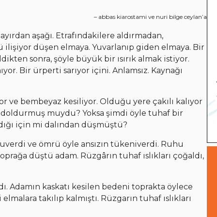
– abbas kiarostami ve nuri bilge ceylan’a
ayırdan aşağı. Etrafındakilere aldırmadan,
ü ilişiyor düşen elmaya. Yuvarlanıp giden elmaya. Bir
dikten sonra, şöyle büyük bir ısırık almak istiyor.
r. Bir ürperti sarıyor içini. Anlamsız. Kaynağı
or ve bembeyaz kesiliyor. Olduğu yere çakılı kalıyor
 doldurmuş muydu? Yoksa şimdi öyle tuhaf bir
adığı için mi dalından düşmüştü?
uverdi ve ömrü öyle ansızın tükeniverdi. Ruhu
 toprağa düştü adam. Rüzgârın tuhaf ıslıkları çoğaldı,
ldı. Adamın kaskatı kesilen bedeni toprakta öylece
i elmalara takılıp kalmıştı. Rüzgarın tuhaf ıslıkları