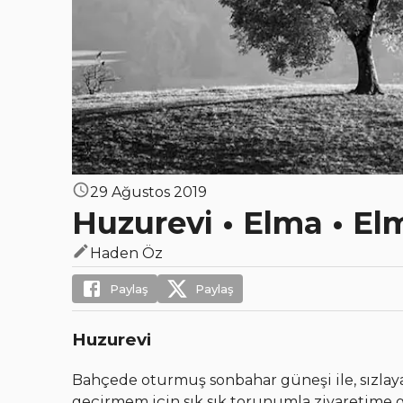
29 Ağustos 2019
Huzurevi • Elma • E
Haden Öz
Paylaş
Paylaş
Huzurevi
Bahçede oturmuş sonbahar güneşi ile, sızlaya
geçirmem için sık sık torunumla ziyaretim