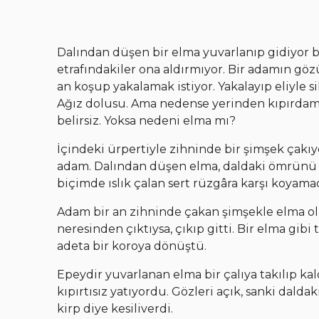
Dalından düşen bir elma yuvarlanıp gidiyor b
etrafındakiler ona aldırmıyor. Bir adamın göz
an koşup yakalamak istiyor. Yakalayıp eliyle sil
Ağız dolusu. Ama nedense yerinden kıpırdamıyo
belirsiz. Yoksa nedeni elma mı?
İçindeki ürpertiyle zihninde bir şimşek çakıy
adam. Dalından düşen elma, daldaki ömrünü
biçimde ıslık çalan sert rüzgâra karşı koyam
Adam bir an zihninde çakan şimşekle elma ol
neresinden çıktıysa, çıkıp gitti. Bir elma gibi
adeta bir koroya dönüştü.
Epeydir yuvarlanan elma bir çalıya takılıp ka
kıpırtısız yatıyordu. Gözleri açık, sanki daldak
kirp diye kesiliverdi.