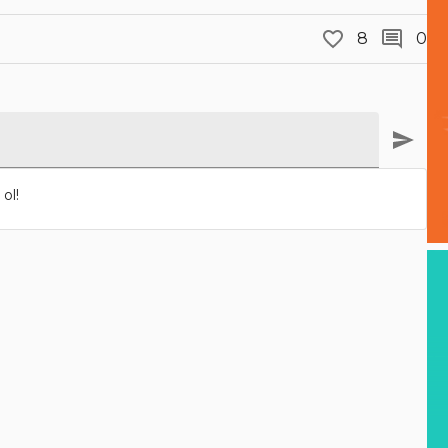
8
0
ol!