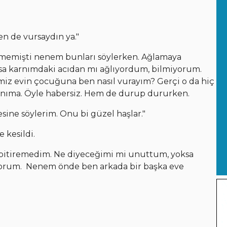
en de vursaydın ya."
emişti nenem bunları söylerken. Ağlamaya
sa karnımdaki acıdan mı ağlıyordum, bilmiyorum.
imiz evin çocuğuna ben nasıl vurayım? Gerçi o da hiç
arnıma. Öyle habersiz. Hem de durup dururken.
ine söylerim. Onu bi güzel haşlar."
 kesildi.
 bitiremedim. Ne diyeceğimi mi unuttum, yoksa
yorum. Nenem önde ben arkada bir başka eve