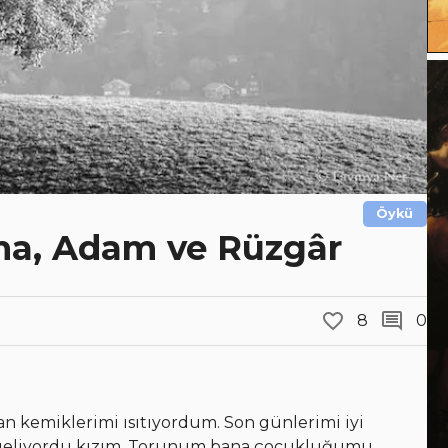
Öykü
lma, Adam ve Rüzgâr
8
0
n kemiklerimi ısıtıyordum. Son günlerimi iyi
e geliyordu kızım. Torunum bana çocukluğumu