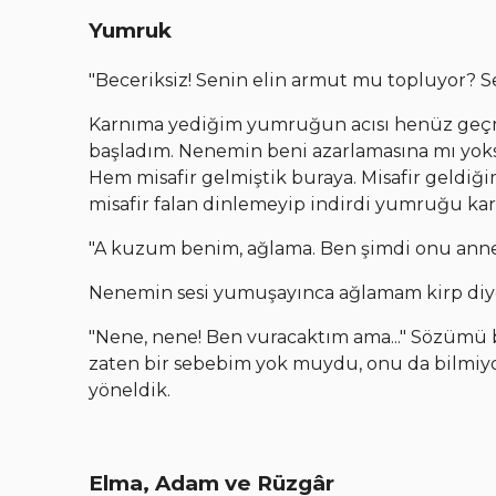
Yumruk
"Beceriksiz! Senin elin armut mu topluyor? S
Karnıma yediğim yumruğun acısı henüz geçm
başladım. Nenemin beni azarlamasına mı yok
Hem misafir gelmiştik buraya. Misafir geldiğ
misafir falan dinlemeyip indirdi yumruğu k
"A kuzum benim, ağlama. Ben şimdi onu annes
Nenemin sesi yumuşayınca ağlamam kirp diye
"Nene, nene! Ben vuracaktım ama..." Sözümü
zaten bir sebebim yok muydu, onu da bilmi
yöneldik.
Elma, Adam ve Rüzgâr