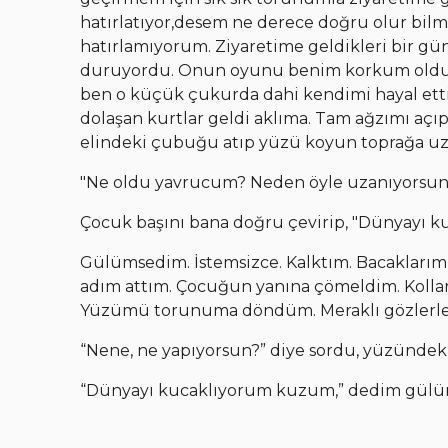
hatırlatıyor,desem ne derece doğru olur bi
hatırlamıyorum. Ziyaretime geldikleri bir gü
duruyordu. Onun oyunu benim korkum oldu. O
ben o küçük çukurda dahi kendimi hayal etti
dolaşan kurtlar geldi aklıma. Tam ağzımı aç
elindeki çubuğu atıp yüzü koyun toprağa uzan
"Ne oldu yavrucum? Neden öyle uzanıyorsun
Çocuk başını bana doğru çevirip, "Dünyayı k
Gülümsedim. İstemsizce. Kalktım. Bacaklarımı
adım attım. Çocuğun yanına çömeldim. Kolla
Yüzümü torunuma döndüm. Meraklı gözlerle b
“Nene, ne yapıyorsun?” diye sordu, yüzündek
“Dünyayı kucaklıyorum kuzum,” dedim gülü