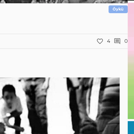
Öykü
4
0