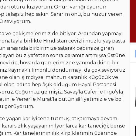
ından ötürü kızıyorum. Onun varlığı oyunun
p telaşsız hep sakin. Sanırım onu, bu huzur veren
ü seviyorum.
a ve çekişmelerimiz de bitiyor. Ardından yapmayı
onatayla birlikte Hindistan cevizli muzlu yaş pasta
 sırasında birbirimize satarak cebimize giren
tlayan bu ziyafetten sonra paramız artmışsa üstüne
yi de, hovarda günlerimizde yanında ikinci bir
mız kaymaklı limonlu dondurmayı da çok seviyoruz.
ane olan; şimdiyse, mahzun karanlık küçücük ve
al olan; adına hep âşık olduğum Hayal Pastanesi
oruz. Çoğumuz gelmişiz. Savaş’la Cafer’le Figo’yla
in’le Yener'le Murat’la bütün sâfiyetimizle ve bol
zu görüyorum.
Gece yağan kar iyicene tutmuş, atıştırmaya devam
kararsızlık yaşayan milyonlarca kar taneciği; bense
lim. Kar tanelerinin ılık kirpiklerimin üzerinde