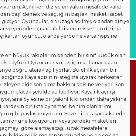
eviyorum. Açılırken diziye en yakın mesafede kalıp
nden baş” demek ve seçtiğim baştaki misket isabet
gidiyor. Oyuncular, en uzağa açılmış olandan diziye
ar ve yerinden çıkartabildikleri misketten dizinin
n çıkartan oyuncu, o anda yerde ne varsa hepsine
tte en büyük rakiplerim benden bir sınıf küçük olan
yük Tayfun. Oyuncular vuruş için kullanacakları
riye doğru atarak açılıyorlar. Bu el ilk açılan bir
şladığında Kaya abisinin isteğine uyarak herkesten
ve izleyen elde son olma hakkını abisine veriyor. Son
gun olacak şekilde açılabiliyor. Kaya ilk açılışı
ıyor, ama öylesine bir yakınlık ki ondan daha yakına
İki kardeşin birlikte oynaması benim planlarımı
ğim gibi paylaşamıyorum. Bazen inatlaşarak kalede
in tam önüne koyuyorum veya yerdeki misketleri
 geçmeyi göze alamayacağı, uzak mesafelere
ını bildiğim ilk-son senaryosundan ve en çok da