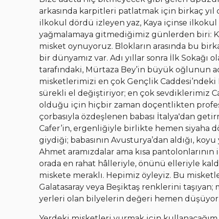
arkasında karpitleri patlatmak için birkaç y
ilkokul dördü izleyen yaz, Kaya içinse ilkoku
yağmalamaya gitmediğimiz günlerden biri: Ka
misket oynuyoruz. Blokların arasında bu bir
bir dünyamız var. Adı yıllar sonra İlk Sokağı 
tarafındaki, Mürtaza Bey’in büyük oğlunun adın
misketlerimizi en çok Gençlik Caddesi’ndeki D
sürekli el değiştiriyor; en çok sevdiklerimiz 
olduğu için hiçbir zaman doçentlikten profesö
çorbasıyla özdeşlenen babası İtalya'dan getir
Cafer’in, ergenliğiyle birlikte hemen siyaha 
giydiği; babasının Avusturya’dan aldığı, koyu 
Ahmet aramızdalar ama kısa pantolonlarının i
orada en rahat hâlleriyle, önünü elleriyle kaldı
miskete meraklı. Hepimiz öyleyiz. Bu misketl
Galatasaray veya Beşiktaş renklerini taşıyan; mi
yerleri olan bilyelerin değeri hemen düşüyor
Yerdeki misketleri vurmak için kullanacağım 