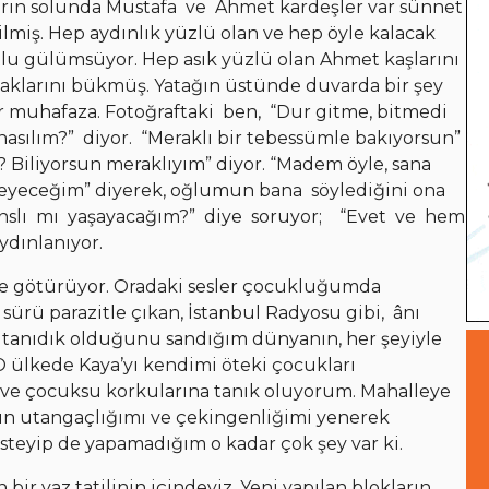
rın solunda Mustafa ve Ahmet kardeşler var sünnet
silmiş. Hep aydınlık yüzlü olan ve hep öyle kalacak
tlu gülümsüyor. Hep asık yüzlü olan Ahmet kaşlarını
aklarını bükmüş. Yatağın üstünde duvarda bir şey
ir muhafaza. Fotoğraftaki ben, “Dur gitme, bitmedi
nasılım?” diyor. “Meraklı bir tebessümle bakıyorsun”
 Biliyorsun meraklıyım” diyor. “Madem öyle, sana
eyeceğim” diyerek, oğlumun bana söylediğini ona
şanslı mı yaşayacağım?” diye soruyor; “Evet ve hem
dınlanıyor.
ine götürüyor. Oradaki sesler çocukluğumda
 sürü parazitle çıkan, İstanbul Radyosu gibi, ânı
 tanıdık olduğunu sandığım dünyanın, her şeyiyle
O ülkede Kaya’yı kendimi öteki çocukları
 ve çocuksu korkularına tanık oluyorum. Mahalleye
ün utangaçlığımı ve çekingenliğimi yenerek
 İsteyip de yapamadığım o kadar çok şey var ki.
ir yaz tatilinin içindeyiz. Yeni yapılan blokların