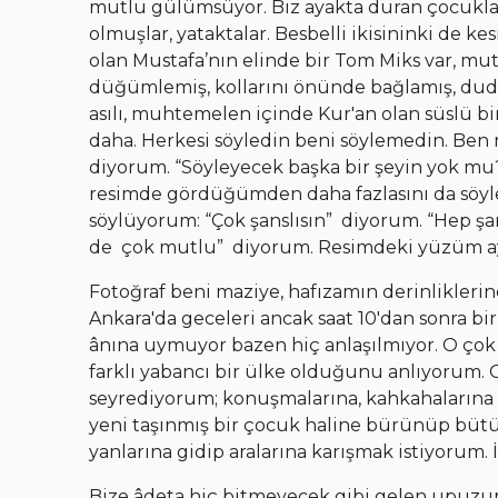
mutlu gülümsüyor. Biz ayakta duran çocukla
olmuşlar, yataktalar. Besbelli ikisininki de ke
olan Mustafa’nın elinde bir Tom Miks var, mu
düğümlemiş, kollarını önünde bağlamış, dud
asılı, muhtemelen içinde Kur'an olan süslü b
daha. Herkesi söyledin beni söylemedin. Ben 
diyorum. “Söyleyecek başka bir şeyin yok mu?
resimde gördüğümden daha fazlasını da söyl
söylüyorum: “Çok şanslısın” diyorum. “Hep 
de çok mutlu” diyorum. Resimdeki yüzüm ay
Fotoğraf beni maziye, hafızamın derinlikler
Ankara'da geceleri ancak saat 10'dan sonra bir
ânına uymuyor bazen hiç anlaşılmıyor. O çok
farklı yabancı bir ülke olduğunu anlıyorum. 
seyrediyorum; konuşmalarına, kahkahalarına
yeni taşınmış bir çocuk haline bürünüp büt
yanlarına gidip aralarına karışmak istiyorum.
Bize âdeta hiç bitmeyecek gibi gelen upuzun b