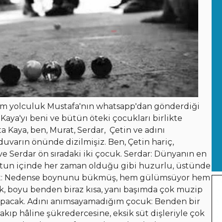
ğım yolculuk Mustafa'nın whatsapp'dan gönderdiği
 Kaya'yı beni ve bütün öteki çocukları birlikte
 Kaya, ben, Murat, Serdar, Çetin ve adını
duvarın önünde dizilmişiz. Ben, Çetin hariç,
e Serdar ön sıradaki iki çocuk. Serdar: Dünyanın en
kutun içinde her zaman olduğu gibi huzurlu, üstünde
Murat: Nedense boynunu bükmüş, hem gülümsüyor hem
lak, boyu benden biraz kısa, yanı başımda çok muzip
k yapacak. Adını anımsayamadığım çocuk: Benden bir
akıp hâline şükredercesine, eksik süt dişleriyle çok