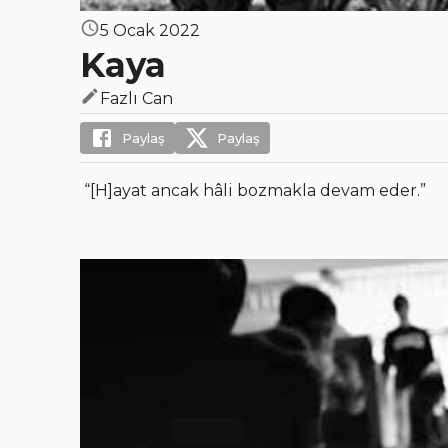
5 Ocak 2022
Kaya
Fazlı Can
Paylaş
Paylaş
“[H]ayat ancak hâli bozmakla devam eder.”