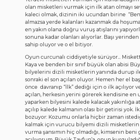
olan misketleri vurmak için ilk atan olmayı s
kaleci olmak, dizinin iki ucundan birine “Be
almazsa yerde kalanları kazanmak da hoşuma 
en yakın olana doğru vuruş atışlarını yapıyorl
sonuna kadar olanları alıyorlar. Başı yerinde
sahip oluyor ve o el bitiyor.
Oyun curcunalı ciddiyetiyle sürüyor... Miske
Kaya ve benden bir sınıf büyük olan abisi Bü
bilyelerini dizili misketlerin yanında durup ile
sonraki el son açılan oluyor. Hemen her el ba
önce davranıp “İlk” dediği için o ilk açılıyor 
açılan, herkesin yerini görerek kendisine en uy
yaparken bilyesini kalede kalacak yakınlığa at
açılıp kalede kalmanın olası bir getirisi yok. 
bozuyor: Kozumu onlarla hiçbir zaman istedi
kalmak için vurucu bilyemi dizili misketler
vurma şansımın hiç olmadığı, kimsenin beni
açılıyorum. Büyük Tayfun’a, onun kurguladığ