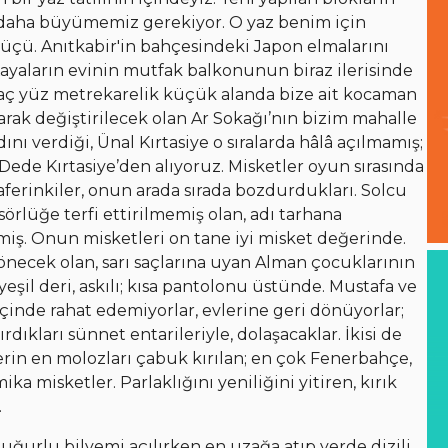
ıl daha büyümemiz gerekiyor. O yaz benim için
l üçü. Anıtkabir'in bahçesindeki Japon elmalarını
yaların evinin mutfak balkonunun biraz ilerisinde
kaç yüz metrekarelik küçük alanda bize ait kocaman
olarak değiştirilecek olan Ar Sokağı’nın bizim mahalle
ı verdiği, Ünal Kırtasiye o sıralarda hâlâ açılmamış;
ede Kırtasiye’den alıyoruz. Misketler oyun sırasında
Caferinkiler, onun arada sırada bozdurdukları. Solcu
rlüğe terfi ettirilmemiş olan, adı tarhana
miş. Onun misketleri on tane iyi misket değerinde.
dönecek olan, sarı saçlarına uyan Alman çocuklarının
yeşil deri, askılı; kısa pantolonu üstünde. Mustafa ve
çinde rahat edemiyorlar, evlerine geri dönüyorlar;
rdıkları sünnet entarileriyle, dolaşacaklar. İkisi de
erin en molozları çabuk kırılan; en çok Fenerbahçe,
ka misketler. Parlaklığını yeniliğini yitiren, kırık
.
uğurlu bilyemi açılırken en uzağa atıp yerde dizili