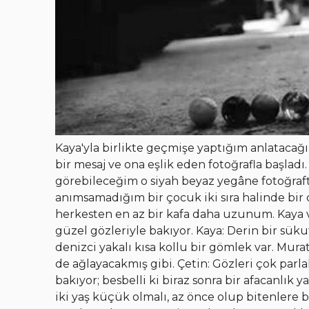
Kaya'yla birlikte geçmişe yaptığım anlataca
bir mesaj ve ona eşlik eden fotoğrafla başladı.
görebileceğim o siyah beyaz yegâne fotoğrafta
anımsamadığım bir çocuk iki sıra halinde bir 
herkesten en az bir kafa daha uzunum. Kaya v
güzel gözleriyle bakıyor. Kaya: Derin bir sü
denizci yakalı kısa kollu bir gömlek var. 
de ağlayacakmış gibi. Çetin: Gözleri çok par
bakıyor; besbelli ki biraz sonra bir afacanlı
iki yaş küçük olmalı, az önce olup bitenlere b