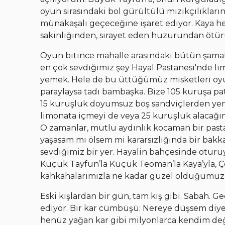
oyun sırasındaki bol gürültülü mızıkçılıklar
münakaşalı geçeceğine işaret ediyor. Kaya he
sakinliğinden, sirayet eden huzurundan ötür
Oyun bitince mahalle arasındaki bütün şamat
en çok sevdiğimiz şey Hayal Pastanesi'nde lim
yemek. Hele de bu üttüğümüz misketleri oyun
paraylaysa tadı bambaşka. Bize 105 kuruşa pa
15 kuruşluk doyumsuz boş sandviçlerden yeme
limonata içmeyi de veya 25 kuruşluk alacağı
O zamanlar, mutlu aydınlık kocaman bir past
yaşasam mı ölsem mi kararsızlığında bir bakk
sevdiğimiz bir yer. Hayalin bahçesinde oturuy
Küçük Tayfun’la Küçük Teoman’la Kaya’yla, Çet
kahkahalarımızla ne kadar güzel olduğumu
Eski kışlardan bir gün, tam kış gibi. Sabah. 
ediyor. Bir kar cümbüşü: Nereye düşsem diye 
henüz yağan kar gibi milyonlarca kendim deği