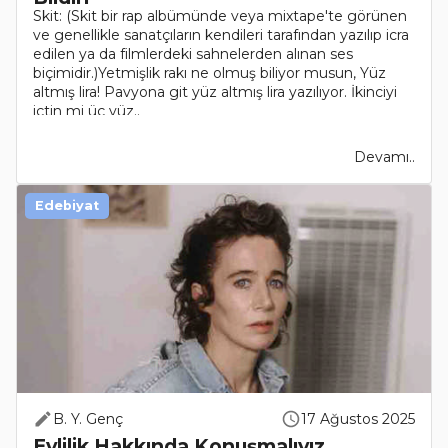
Skit: (Skit bir rap albümünde veya mixtape'te görünen
ve genellikle sanatçıların kendileri tarafından yazılıp icra
edilen ya da filmlerdeki sahnelerden alınan ses
biçimidir.)Yetmişlik rakı ne olmuş biliyor musun, Yüz
altmış lira! Pavyona git yüz altmış lira yazılıyor. İkinciyi
içtin mi üç yüz..
Devamı..
Edebiyat
B. Y. Genç
17 Ağustos 2025
Evlilik Hakkında Konuşmalıyız