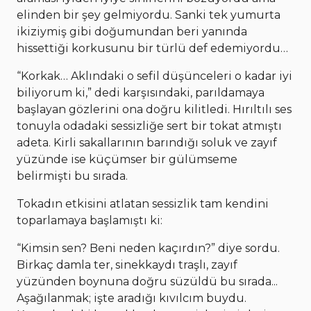
elinden bir şey gelmiyordu. Sanki tek yumurta
ikiziymiş gibi doğumundan beri yanında
hissettiği korkusunu bir türlü def edemiyordu…
“Korkak… Aklındaki o sefil düşünceleri o kadar iyi
biliyorum ki,” dedi karşısındaki, parıldamaya
başlayan gözlerini ona doğru kilitledi. Hırıltılı ses
tonuyla odadaki sessizliğe sert bir tokat atmıştı
adeta. Kirli sakallarının barındığı soluk ve zayıf
yüzünde ise küçümser bir gülümseme
belirmişti bu sırada.
Tokadın etkisini atlatan sessizlik tam kendini
toparlamaya başlamıştı ki:
“Kimsin sen? Beni neden kaçırdın?” diye sordu.
Birkaç damla ter, sinekkaydı traşlı, zayıf
yüzünden boynuna doğru süzüldü bu sırada...
Aşağılanmak; işte aradığı kıvılcım buydu.