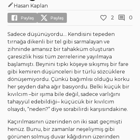
Hasan Kaplan
2
0
Paylaş
Paylaş
Sadece düşünüyordu… Kendisini tepeden
tırnağa dikenli bir tel gibi sarmalayan ve
zihninde amansız bir tahakküm oluşturan
çaresizlik hissi tüm zerrelerine yayılmaya
başlamıştı. Beynini tıpkı köşeye sıkışmış bir fare
gibi kemiren düşünceleri bir türlü sözcüklere
dönüşemiyordu. Çünkü bağımlısı olduğu korku
her şeyden daha ağır basıyordu. Belki küçük bir
kıvılcım –bir ışıma bile değil, sadece varlığını
tahayyül edebildiği– küçücük bir kıvılcım
olsaydı, “neden?” diye sorabilirdi karşısındakine.
Kaçırılmasının üzerinden on iki saat geçmişti
henüz. Bunu, bir zamanlar neşeliymiş gibi
görünen solmuş duvar kâğıdının üzerinden