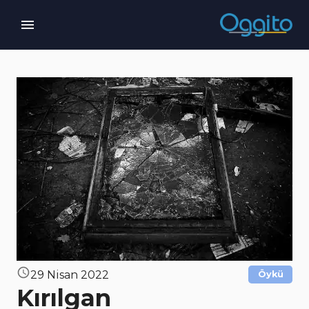
29 Nisan 2022
Öykü
Kırılgan