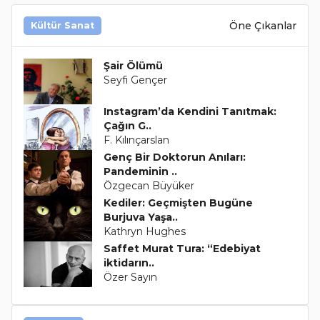
Öne Çıkanlar
Kültür Sanat
Şair Ölümü
Seyfi Gençer
Instagram’da Kendini Tanıtmak:
Çağın G..
F. Kılınçarslan
Genç Bir Doktorun Anıları:
Pandeminin ..
Özgecan Büyüker
Kediler: Geçmişten Bugüne
Burjuva Yaşa..
Kathryn Hughes
Saffet Murat Tura: “Edebiyat
iktidarın..
Özer Sayın