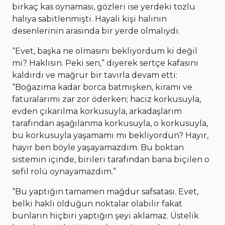
birkaç kas oynaması, gözleri ise yerdeki tozlu
halıya sabitlenmişti. Hayali kişi halının
desenlerinin arasında bir yerde olmalıydı.
“Evet, başka ne olmasını bekliyordum ki değil
mi? Haklısın. Peki sen,” diyerek sertçe kafasını
kaldırdı ve mağrur bir tavırla devam etti:
“Boğazıma kadar borca batmışken, kiramı ve
faturalarımı zar zor öderken; haciz korkusuyla,
evden çıkarılma korkusuyla, arkadaşlarım
tarafından aşağılanma korkusuyla, o korkusuyla,
bu korkusuyla yaşamamı mı bekliyordun? Hayır,
hayır ben böyle yaşayamazdım. Bu boktan
sistemin içinde, birileri tarafından bana biçilen o
sefil rolü oynayamazdım.”
“Bu yaptığın tamamen mağdur safsatası. Evet,
belki haklı olduğun noktalar olabilir fakat
bunların hiçbiri yaptığın şeyi aklamaz. Üstelik