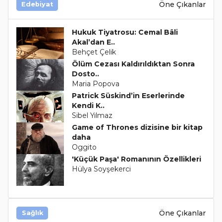
Öne Çıkanlar
Edebiyat
Hukuk Tiyatrosu: Cemal Bâli
Akal’dan E..
Behçet Çelik
Ölüm Cezası Kaldırıldıktan Sonra
Dosto..
Maria Popova
Patrick Süskind’in Eserlerinde
Kendi K..
Sibel Yılmaz
Game of Thrones dizisine bir kitap
daha
Oggito
'Küçük Paşa' Romanının Özellikleri
Hülya Soyşekerci
Öne Çıkanlar
Sağlık