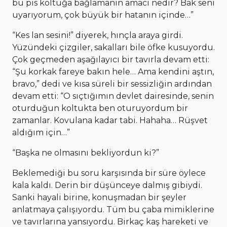
bu pis koltuğa bağlamanın amacı nedir? Bak seni
uyarıyorum, çok büyük bir hatanın içinde…”
“Kes lan sesini!” diyerek, hınçla araya girdi.
Yüzündeki çizgiler, sakalları bile öfke kusuyordu.
Çok geçmeden aşağılayıcı bir tavırla devam etti:
“Şu korkak fareye bakın hele… Ama kendini aştın,
bravo,” dedi ve kısa süreli bir sessizliğin ardından
devam etti: “O sıçtığımın devlet dairesinde, senin
oturduğun koltukta ben oturuyordum bir
zamanlar. Kovulana kadar tabi. Hahaha… Rüşvet
aldığım için…”
“Başka ne olmasını bekliyordun ki?”
Beklemediği bu soru karşısında bir süre öylece
kala kaldı. Derin bir düşünceye dalmış gibiydi.
Sanki hayali birine, konuşmadan bir şeyler
anlatmaya çalışıyordu. Tüm bu çaba mimiklerine
ve tavırlarına yansıyordu. Birkaç kaş hareketi ve