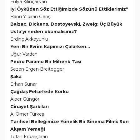
Fulya Kılınçarslan
İyi Öyküden Söz Ettiğimizde Sözünü Ettiklerimiz*
Banu Yıldıran Genç
Balzac, Dickens, Dostoyevski, Zweig: Üç Büyük
Usta'yı neden okumalısınız?
Erdinç Akkoyunlu
Yeni Bir Evrim Kapımızı Çalarken...
Uğur Vardan
Pedro Paramo Bir Mihenk Taşı
Sezen Ergen Breitegger
Şaka
Erhan Sunar
Çağdaş Felsefede Korku
Alper Güngör
Cinayet Şarkıları
A. Ömer Türkeş
Tarihsel Belleğimize Yönelik Bir Sinema Filmi: Son
Akşam Yemeği
Tufan Erbarıştıran