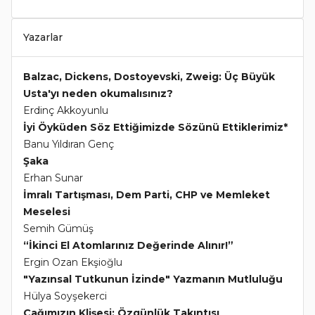
Yazarlar
Balzac, Dickens, Dostoyevski, Zweig: Üç Büyük
Usta'yı neden okumalısınız?
Erdinç Akkoyunlu
İyi Öyküden Söz Ettiğimizde Sözünü Ettiklerimiz*
Banu Yıldıran Genç
Şaka
Erhan Sunar
İmralı Tartışması, Dem Parti, CHP ve Memleket
Meselesi
Semih Gümüş
“İkinci El Atomlarınız Değerinde Alınır!”
Ergin Ozan Ekşioğlu
"Yazınsal Tutkunun İzinde" Yazmanın Mutluluğu
Hülya Soyşekerci
Çağımızın Klişesi: Özgünlük Takıntısı