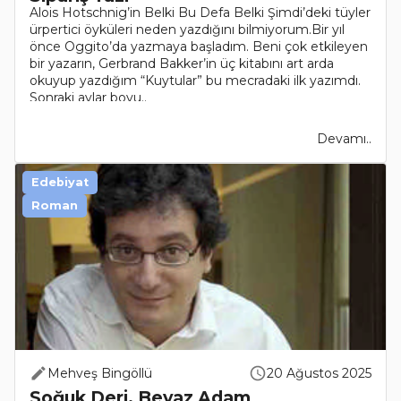
Alois Hotschnig’in Belki Bu Defa Belki Şimdi’deki tüyler
ürpertici öyküleri neden yazdığını bilmiyorum.Bir yıl
önce Oggito’da yazmaya başladım. Beni çok etkileyen
bir yazarın, Gerbrand Bakker’in üç kitabını art arda
okuyup yazdığım “Kuytular” bu mecradaki ilk yazımdı.
Sonraki aylar boyu..
Devamı..
Edebiyat
Roman
Mehveş Bingöllü
20 Ağustos 2025
Soğuk Deri, Beyaz Adam