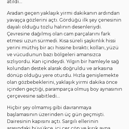
atıldı…
Aradan geçen yaklaşık yirmi dakikanın ardından
yavaşça gözlerini açtı. Gördüğü ilk şey çenesinin
dayalı olduğu tozlu halının desenleriydi.
Çevresine dağılmış olan cam parçalarını fark
etmesi uzun sürmedi. Kısa süreli şaşkınlık hissi
yerini müthiş bir acı hissine bıraktı; kolları, yüzü
ve vücudunun bazı bölgeleri amansızca
sızlıyordu. Kan içindeydi. Yılgın bir hamleyle sağ
kolundan destek alarak doğruldu ve arkasına
dönüp olduğu yere oturdu. Hızla genişlemekte
olan gözbebeklerini, yaklaşık yirmi dakika önce
içinden geçtiği, paramparça olmuş boy aynasının
çerçevesine sabitledi…
Hiçbir şey olmamış gibi davranmaya
başlamasının üzerinden üç gün geçmişti.
Dairesinin kapısını açtı. Sargılı ellerinin
arasındaki büyükçe, içi çer çöp ve kırık ayna