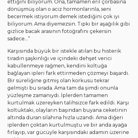
ettiğini biliyorum. Ona, tamamen eril çorbasına
dönüşmüş olan o aciz hormonlarınla, seni
becermek istiyorum demek istediğini çok iyi
biliyorum. Ama diyemezsin. Tıpkı bir aşağılık gibi
gizlice bacak arasının fotoğrafını çekersin
sadece…”
Karşısında büyük bir istekle atılan bu histerik
tiradın şaşkınlığı ve içindeki dehşet verici
kabullenmeye rağmen, kendini koltuğa
bağlayan ipleri fark ettirmeden çözmeyi başardı.
Bir süreliğine gitmiş olan korkusu tekrar
gelmişti bu sırada. Ama tam da şimdi onunla
yüzleşme zamanıydı. İplerden tamamen
kurtulmak üzereyken talihsizce fark edildi. Karşı
koltuktaki, olayların başından buyana ceketinin
altında duran silahına hızla uzandı. Ama diğeri
iplerden çoktan kurtulmuştu ve bir anda ayağa
fırlayıp, var gücüyle karşısındaki adamın üzerine