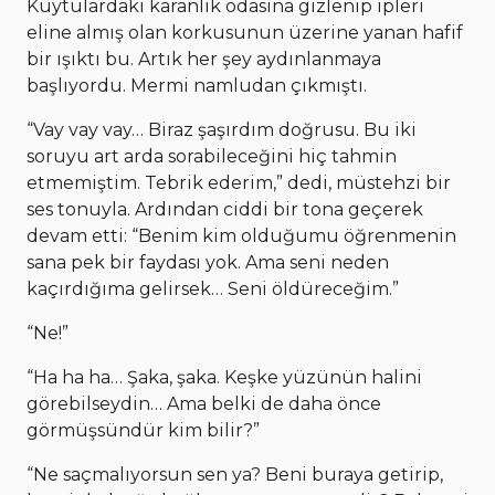
Kuytulardaki karanlık odasına gizlenip ipleri
eline almış olan korkusunun üzerine yanan hafif
bir ışıktı bu. Artık her şey aydınlanmaya
başlıyordu. Mermi namludan çıkmıştı.
“Vay vay vay… Biraz şaşırdım doğrusu. Bu iki
soruyu art arda sorabileceğini hiç tahmin
etmemiştim. Tebrik ederim,” dedi, müstehzi bir
ses tonuyla. Ardından ciddi bir tona geçerek
devam etti: “Benim kim olduğumu öğrenmenin
sana pek bir faydası yok. Ama seni neden
kaçırdığıma gelirsek… Seni öldüreceğim.”
“Ne!”
“Ha ha ha… Şaka, şaka. Keşke yüzünün halini
görebilseydin… Ama belki de daha önce
görmüşsündür kim bilir?”
“Ne saçmalıyorsun sen ya? Beni buraya getirip,