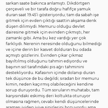
sarkan saate bakınca anlamıştı. Dikdörtgen
çerçeveli ve bir tarafa doğru hafifçe yamuk
duran saat 19.45’i gösteriyordu; tam da sabah işe
gitmek için evden çıktığı saattin akşama denk
düşen dilimiydi. Memuru olduğu devlet
dairesine gitmek için evinden çıkmıştı, her
zamanki gibi. Ama bu kez vardığı yer çok
farklıydı. Nerenin neresinde olduğunu bilmediği
ve içine derin bir kasvet dolduran bu odada
açmıştı gözlerini. Evinden çıkar çıkmaz
bayıltılmış olduğunu tahmin ediyordu ve
başının sol tarafındaki pis ağrı tahminini
destekliyordu. Kafasının içinde dolanıp duran
tek düşünce de bu değildi; sıradan bir memuru
kimin, neden kaçırmış olabileceğini kendine
sorup duruyordu. Tüm soruların muhatabı, tam
karşısındaki eskimiş deri koltukta oturuyor
olmasına rağmen, cevabı kendi düşüncelerinde
araması iyiden iyiye sinirlerini bozuyordu ama