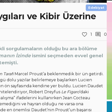
Edebiyat
ıları ve Kibir Üzerine
1
0
ikli sorgulamaların olduğu bu ara bölüme
manın İzinde
ismini seçmeden evvel genel
temişti.
n Tarafı
Marcel Proust’a beklenmedik bir ün getirdi.
övgü dolu yazılar belirlemeye başlarken Lucien
un ön sayfasında kendine yer buldu. Lucien Daudet
 nitelendiriyor, Robert Dreyfus
Le Figaro
’daki
alışma” ifadelerini kullanırken Jean Cocteau
nzemediğini ve hayran olduğu ne varsa ona
inde en önemlisi Daudet’nin Proust’un başarısı