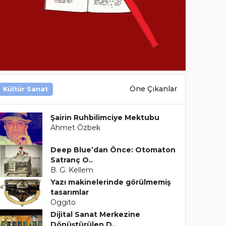
Öne Çıkanlar
Kültür Sanat
Şairin Ruhbilimciye Mektubu
Ahmet Özbek
Deep Blue’dan Önce: Otomaton
Satranç O..
B. G. Kellem
Yazı makinelerinde görülmemiş
tasarımlar
Oggito
Dijital Sanat Merkezine
Dönüştürülen D..