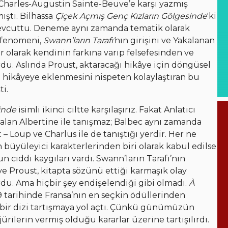
 Charles-Augustin Sainte-Beuve’e karşı yazmış
ştı. Bilhassa
Çiçek Açmış Genç Kızların Gölgesinde
'ki
vcuttu. Deneme aynı zamanda tematik olarak
ı fenomeni,
Swann’ların Tarafı’
nın girişini ve Yakalanan
r olarak kendinin farkına varıp felsefesinden ve
rdu. Aslında Proust, aktaracağı hikâye için döngüsel
ın hikâyeye eklenmesini nispeten kolaylaştıran bu
ti.
inde
isimli ikinci ciltte karşılaşırız. Fakat Anlatıcı
a alan Albertine ile tanışmaz; Balbec aynı zamanda
 Loup ve Charlus ile de tanıştığı yerdir. Her ne
üyüleyici karakterlerinden biri olarak kabul edilse
 ciddi kaygıları vardı. Swann’ların Tarafı’nın
e Proust, kitapta sözünü ettiği karmaşık olay
. Ama hiçbir şey endişelendiği gibi olmadı.
À
19 tarihinde Fransa’nın en seçkin ödüllerinden
ir dizi tartışmaya yol açtı. Çünkü günümüzün
ürilerin vermiş olduğu kararlar üzerine tartışılırdı.