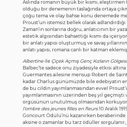
Aslında romanın büyük bir kısmı, eleştirmen
olduğu bir denemenin taslağında ortaya çıkmı
çoğu tema ve olay bahse konu denemede me
Proust’un istemsiz bellek olarak adlandırdığ
Zaman’ın sonlarına doğru, anlatıcının bir yaza
estetik algısından bahsettiği kısmı da içeriyo
bir anlatı yapısı oluşturmuş ve savaş yılların
anlatı yapısı, romana canlı bir katman eklemiş
Albertine
ile
Çiçek Açmış Genç Kızların Gölges
Balbec’te sadece onu ziyadesiyle etkisi altın
Guermantes ailesine mensup Robert de Saint –
kadar Charlus günümüzde bile edebiyatın en b
de bu cildin yayımlanmasından evvel Proust’un
yayımlanmasının üzerinden beş yıl geçmişti v
örgüsünün unutulmuş olmasından korkuyordu
l’ombre des jeunes filles en fleurs
10 Aralık 19
Goncourt Ödülü’nü kazanırken beraberinde b
aksine o zamanlar bu tarz ödüller sorgulanır, j