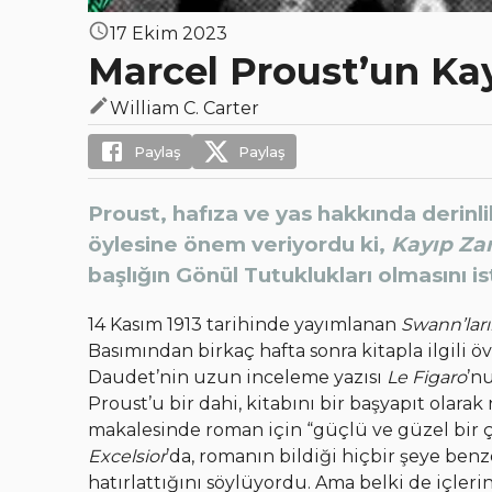
17 Ekim 2023
Marcel Proust’un Kayg
William C. Carter
Paylaş
Paylaş
Proust, hafıza ve yas hakkında derinl
öylesine önem veriyordu ki,
Kayıp Za
başlığın Gönül Tutuklukları olmasını is
14 Kasım 1913 tarihinde yayımlanan
Swann’ları
Basımından birkaç hafta sonra kitapla ilgili 
Daudet’nin uzun inceleme yazısı
Le Figaro
’n
Proust’u bir dahi, kitabını bir başyapıt olarak
makalesinde roman için “güçlü ve güzel bir ç
Excelsior
’da, romanın bildiği hiçbir şeye be
hatırlattığını söylüyordu. Ama belki de içler