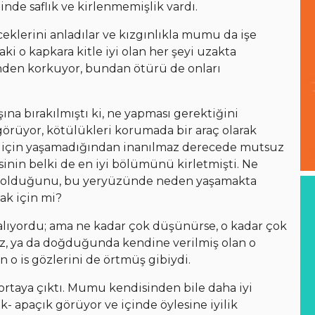
inde saflık ve kirlenmemişlik vardı.
eklerini anladılar ve kızgınlıkla mumu da işe
ki o kapkara kitle iyi olan her şeyi uzakta
inden korkuyor, bundan ötürü de onları
şına bırakılmıştı ki, ne yapması gerektiğini
 görüyor, kötülükleri korumada bir araç olarak
maç için yaşamadığından inanılmaz derecede mutsuz
nin belki de en iyi bölümünü kirletmişti. Ne
it olduğunu, bu yeryüzünde neden yaşamakta
mak için mi?
lıyordu; ama ne kadar çok düşünürse, o kadar çok
r öz, ya da doğduğunda kendine verilmiş olan o
o is gözlerini de örtmüş gibiydi.
 ortaya çıktı. Mumu kendisinden bile daha iyi
k- apaçık görüyor ve içinde öylesine iyilik