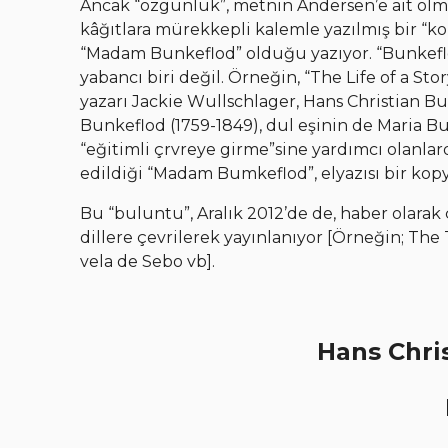
Ancak “özgünlük”, metnin Andersen’e ait olm
kâğıtlara mürekkepli kalemle yazılmış bir “k
“Madam Bunkeflod” olduğu yazıyor. “Bunkeflod
yabancı biri değil. Örneğin, “The Life of a Sto
yazarı Jackie Wullschlager, Hans Christian B
Bunkeflod (1759-1849), dul eşinin de Maria B
“eğitimli çrvreye girme”sine yardımcı olanlar
edildiği “Madam Bumkeflod”, elyazısı bir kopy
Bu “buluntu”, Aralık 2012’de de, haber olarak çe
dillere çevrilerek yayınlanıyor [Örneğin; The 
vela de Sebo vb].
Hans Chri