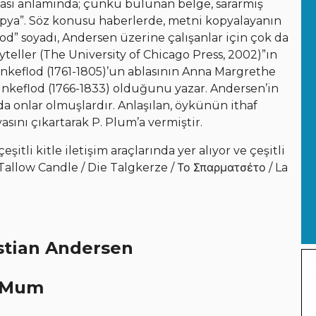
ası anlamında; çünkü bulunan belge, sararmış
opya”. Söz konusu haberlerde, metni kopyalayanın
” soyadı, Andersen üzerine çalışanlar için çok da
ryteller (The University of Chicago Press, 2002)”ın
unkeflod (1761-1805)’un ablasının Anna Margrethe
unkeflod (1766-1833) olduğunu yazar. Andersen’in
da onlar olmuşlardır. Anlaşılan, öykünün ithaf
asını çıkartarak P. Plum’a vermiştir.
şitli kitle iletişim araçlarında yer alıyor ve çeşitli
Tallow Candle / Die Talgkerze / Το Σπαρματσέτο / La
stian Andersen
Mum