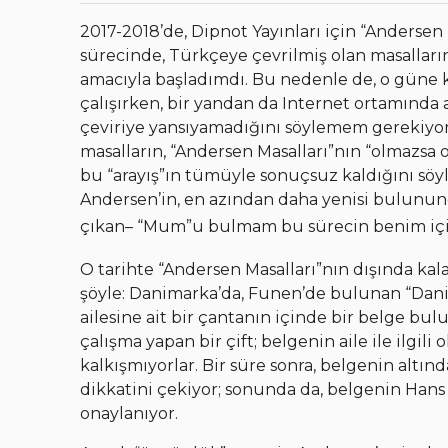
2017-2018’de, Dipnot Yayınları için “Andersen
sürecinde, Türkçeye çevrilmiş olan masallar
amacıyla başladımdı. Bu nedenle de, o güne
çalışırken, bir yandan da Internet ortamınd
çeviriye yansıyamadığını söylemem gerekiyo
masalların, “Andersen Masalları”nın “olmaz
bu “arayış”ın tümüyle sonuçsuz kaldığını söyl
Andersen’in, en azından daha yenisi bulunun
çıkan– “Mum”u bulmam bu sürecin benim için 
O tarihte “Andersen Masalları”nın dışında ka
şöyle: Danimarka’da, Funen’de bulunan “Danim
ailesine ait bir çantanın içinde bir belge bul
çalışma yapan bir çift; belgenin aile ile ilgi
kalkışmıyorlar. Bir süre sonra, belgenin altınd
dikkatini çekiyor; sonunda da, belgenin Hans
onaylanıyor.