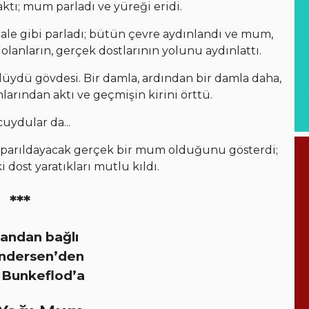
aktı; mum parladı ve yüreği eridi.
eşale gibi parladı; bütün çevre aydınlandı ve mum,
anların, gerçek dostlarının yolunu aydınlattı.
lüydü gövdesi. Bir damla, ardından bir damla daha,
rından aktı ve geçmişin kirini örttü.
uydular da...
 parıldayacak gerçek bir mum olduğunu gösterdi;
dost yaratıkları mutlu kıldı.
***
andan bağlı
Andersen’den
 Bunkeflod’a