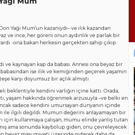
Yağı Mum
ı –Don Yağı Mum’un kazanıydı– ve ılık kazandan
az ve ince, her göreni onun aydınlık ve parlak bir
vardı -ona bakan herkesin gerçekten sahip çıkıp
 ve kaynayan kap da babası. Annesi ona beyaz bir
 babasından ise ilik ve kemiğinden geçerek yaşamın
teşe karşı doyumsuz bir açlık almıştı
li beklentiyle kendini varlığın içine kattı. Orada,
nıştı, yaşam hakkında öğrenmek arzusuyla –ve belki en
 Ancak sadece kendini umursayan dünyanın içinde
m ile ilgili değildi. Mumun değerini anlayamayan bir
ı için kullanmaya çalışan, mumu elinde yanlış tutan
amış ama sonunda kaybolup giden, onu çevreleyecek
anan beyaz masumiyeti üzerinde giderek daha da