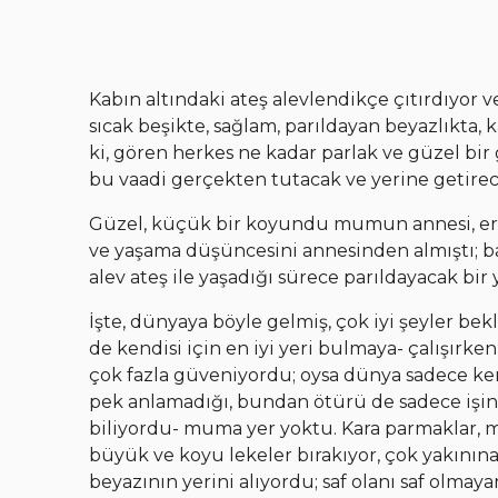
Kabın altındaki ateş alevlendikçe çıtırdıyor v
sıcak beşikte, sağlam, parıldayan beyazlıkta, k
ki, gören herkes ne kadar parlak ve güzel bi
bu vaadi gerçekten tutacak ve yerine getire
Güzel, küçük bir koyundu mumun annesi, eri
ve yaşama düşüncesini annesinden almıştı; bab
alev ateş ile yaşadığı sürece parıldayacak bir
İşte, dünyaya böyle gelmiş, çok iyi şeyler be
de kendisi için en iyi yeri bulmaya- çalışırk
çok fazla güveniyordu; oysa dünya sadece kendi
pek anlamadığı, bundan ötürü de sadece işine
biliyordu- muma yer yoktu. Kara parmaklar, m
büyük ve koyu lekeler bırakıyor, çok yakının
beyazının yerini alıyordu; saf olanı saf ol