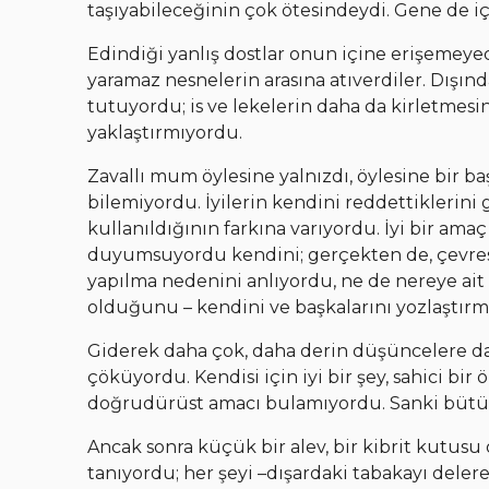
taşıyabileceğinin çok ötesindeydi. Gene de iç
Edindiği yanlış dostlar onun içine erişemeyec
yaramaz nesnelerin arasına atıverdiler. Dışında
tutuyordu; is ve lekelerin daha da kirletmes
yaklaştırmıyordu.
Zavallı mum öylesine yalnızdı, öylesine bir ba
bilemiyordu. İyilerin kendini reddettiklerini
kullanıldığının farkına varıyordu. İyi bir a
duyumsuyordu kendini; gerçekten de, çevresi
yapılma nedenini anlıyordu, ne de nereye a
olduğunu – kendini ve başkalarını yozlaştır
Giderek daha çok, daha derin düşüncelere da
çöküyordu. Kendisi için iyi bir şey, sahici bi
doğrudürüst amacı bulamıyordu. Sanki bütün 
Ancak sonra küçük bir alev, bir kibrit kutusu
tanıyordu; her şeyi –dışardaki tabakayı delere