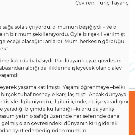
Çeviren: Tunç Tayanç
e sağa sola sıçrıyordu; o, mumun beşiğiydi – ve o
alın bir mum şekilleniyordu. Öyle bir şekil verilmişti
r geleceği olacağını anlardı. Mum, herkesin gördüğü
cekti.
me kabı da babasıydı. Parıldayan beyaz gövdesini
asından aldığı da, iliklerine işleyecek olan o alev
 yaşamdı.
kleyerek yaşama katılmıştı. Yaşamı öğrenmeye –belki
en birçok tuhaf nesneyle karşılaşmıştı. Ancak dünyaya
siyle ilgileniyordu; ilgileri içinde, ne işe yaradığını
 yaradığı biçimde kullandığı –ki onu da yanlış
asumiyetin o saflığı üzerinde her seferinde daha
a gelmiş olan çevresindeki dünyanın kiri giderek
mayandan ayırt edemediğinden mumun