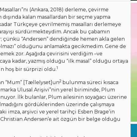
 Masalları”nı (Ankara, 2018) derleme, çevirme
ın dışında kalan masallardan bir seçme yapma
 kadar Türkçeye çevrilmemiş masalları derlemeye
a arayışı sürdürmekteydim. Ancak bu çabamın
r; çünkü “Andersen” dendiğinde hemen akla gelen
sa olmazı” olduğunu anlamakta gecikmedim. Gene de
emek zor. Aşağıda çevirisini verdiğim –ve
caya kadar, yazmış olduğu “ilk masal” olduğu ortaya
1
hoş bir sürprizi oldu.
2
lan “Mum” [Tællelyset]un
bulunma süreci kısaca
arka Ulusal Arişivi”nin yerel biriminde, Plum
unuyor. İlk bulanlar, Plum ailesinin soyağacı üzerine
li olmadığını gördüklerinden üzerinde çalışmaya
aki imza, arşivci ve yerel tarihçi Esben Brage’in
 Christian Andersen’e ait özgün bir belge olduğu