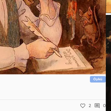
Öykü
2
0