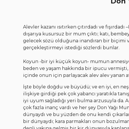
Don 
Alevler kazanı ısıtırken çıtırdadı ve fışırdad
dışarıya kusursuz bir mum çıktı; katı, bembey
gelecek sözü olduğuna inandıran bir biçimi 
gerçekleştirmeyi istediği sözlerdi bunlar.
Koyun -bir iyi küçük koyun- mumun annesiydi
beden ve yaşam hakkında bir ipucu vermişti,
içinde onun için parlayacak alev alev yanan a
İşte böyle doğdu ve büyüdü; ve en iyi, en neşe
ilişkiye girdiği pek çok yabancı yaratıkla ta
iyi uyum sağladığı yeri bulma arzusuyla da.
çok fazla inanç vardı ve her şey Don Yağı Mu
dünyaydı ve bu yüzden de onu kendi çıkarlar
bir dünyaydı; kara parmakları onun bozulm
denli yakına gelmiş bir kir dünyasıyla kapl