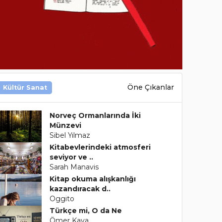
Öne Çıkanlar
Kültür Sanat
Norveç Ormanlarında İki
Münzevi
Sibel Yılmaz
Kitabevlerindeki atmosferi
seviyor ve ..
Sarah Manavis
Kitap okuma alışkanlığı
kazandıracak d..
Oggito
Türkçe mi, O da Ne
Ömer Kaya