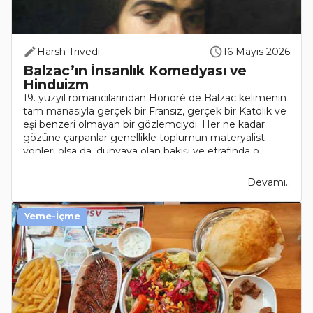
Harsh Trivedi
16 Mayıs 2026
Balzac’ın İnsanlık Komedyası ve
Hinduizm
19. yüzyıl romancılarından Honoré de Balzac kelimenin
tam manasıyla gerçek bir Fransız, gerçek bir Katolik ve
eşi benzeri olmayan bir gözlemciydi. Her ne kadar
gözüne çarpanlar genellikle toplumun materyalist
yönleri olsa da, dünyaya olan bakışı ve etrafında o..
Devamı..
Yeme-İçme