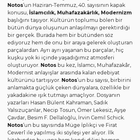
Notos
’un Haziran-Temmuz, 40. sayısının kapak
konusu,
İslamcılık, Muhafazakârlık, Modernizm
başlığını taşıyor. Kültürün toplumu bölen bir
bütün dünya oluşunun anlaşılmayı gerektirdiği
bir gerçek. Burada hem bir bütünden söz
ediyoruz hem de onu bir araya gelerek oluşturan
parçalardan. Ayrı ayrı yaşanan bu parçalar, hiç
kuşku yok ki içinde yaşadığımız atmosferi
oluşturuyor.
Notos
bu kez, İslamcı, Muhafazakâr,
Modernist anlayışlar arasında kalan edebiyat
kültürünü tartışıyor.
Notos
’un bu sayısı, birbirini
anlamakta güçlük çeken dünyalara, özellikle bir
yakadakine ışık tutmayı amaçlıyor. Dosyanın
yazarları Hasan Bülent Kahraman, Sadık
Yalsızuçanlar, Necip Tosun, Ömer Lekesiz, Ayşe
Çavdar, Besim F. Dellaloğlu, İrvin Cemil Schick.
Notos
’un bu sayısında Müge İplikçi ve Firat
Cewerî ile yapılmış iki söyleşi yer alıyor. İlk