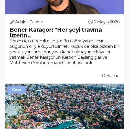
Adalet Çavdar
6 Mayıs 2026
Bener Karaçor: "Her şeyi travma
üzerin..
Benim için önemli olan şu: Bu coğrafyanın sesini
bugünün diliyle duyurabilmek. Küçük de olsa bizden bir
şey taşıyan, ama dünyaya kapalı olmayan hikâyeler
yazmak.Bener Karaçor’un Karbon Başlangıçlar ve
Muhteşem Sonlar romanı bir intiharla açılı..
Devamı..
Gezi