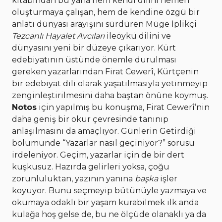
kitabından bu yana hem kendi dilini hemen
oluşturmaya çalışan, hem de kendine özgü bir
anlatı dünyası arayışını sürdüren Müge İplikçi
Tezcanlı Hayalet Avcıları
ileöykü dilini ve
dünyasını yeni bir düzeye çıkarıyor. Kürt
edebiyatının üstünde önemle durulması
gereken yazarlarından Firat Cewerî, Kürtçenin
bir edebiyat dili olarak yaşatılmasıyla yetinmeyip
zenginleştirilmesini daha baştan önüne koymuş.
Notos
için yapılmış bu konuşma, Firat Cewerî’nin
daha geniş bir okur çevresinde tanınıp
anlaşılmasını da amaçlıyor. Günlerin Getirdiği
bölümünde “Yazarlar nasıl geçiniyor?” sorusu
irdeleniyor. Geçim, yazarlar için de bir dert
kuşkusuz. Hazırda gelirleri yoksa, çoğu
zorunluluktan, yazının yanına
başka
işler
koyuyor. Bunu seçmeyip bütünüyle yazmaya ve
okumaya odaklı bir yaşam kurabilmek ilk anda
kulağa hoş gelse de, bu ne ölçüde olanaklı ya da