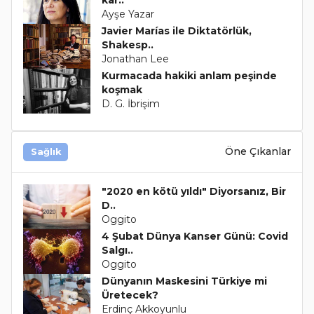
Ayşe Yazar
Javier Marías ile Diktatörlük,
Shakesp..
Jonathan Lee
Kurmacada hakiki anlam peşinde
koşmak
D. G. İbrişim
Öne Çıkanlar
Sağlık
"2020 en kötü yıldı" Diyorsanız, Bir
D..
Oggito
4 Şubat Dünya Kanser Günü: Covid
Salgı..
Oggito
Dünyanın Maskesini Türkiye mi
Üretecek?
Erdinç Akkoyunlu