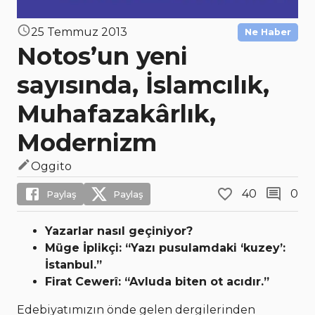
25 Temmuz 2013
Ne Haber
Notos’un yeni
sayısında, İslamcılık,
Muhafazakârlık,
Modernizm
Oggito
40
0
Paylaş
Paylaş
Yazarlar nasıl geçiniyor?
Müge İplikçi: “Yazı pusulamdaki ‘kuzey’:
İstanbul.”
Firat Cewerî: “Avluda biten ot acıdır.”
Edebiyatımızın önde gelen dergilerinden