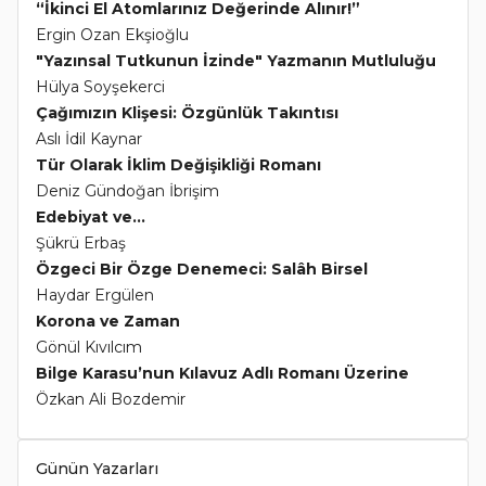
“İkinci El Atomlarınız Değerinde Alınır!”
Ergin Ozan Ekşioğlu
"Yazınsal Tutkunun İzinde" Yazmanın Mutluluğu
Hülya Soyşekerci
Çağımızın Klişesi: Özgünlük Takıntısı
Aslı İdil Kaynar
Tür Olarak İklim Değişikliği Romanı
Deniz Gündoğan İbrişim
Edebiyat ve...
Şükrü Erbaş
Özgeci Bir Özge Denemeci: Salâh Birsel
Haydar Ergülen
Korona ve Zaman
Gönül Kıvılcım
Bilge Karasu’nun Kılavuz Adlı Romanı Üzerine
Özkan Ali Bozdemir
Günün Yazarları