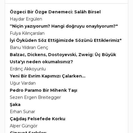
Özgeci Bir Özge Denemeci: Salâh Birsel
Haydar Ergülen
“Niçin yazıyorum? Hangi doğruyu onaylıyorum?"
Fulya Kılınçarslan
İyi Öyküden Söz Ettiğimizde Sözünü Ettiklerimiz*
Banu Yıldıran Genç
Balzac, Dickens, Dostoyevski, Zweig: Üç Büyük
Usta'yı neden okumalısınız?
Erdinç Akkoyunlu
Yeni Bir Evrim Kapımızı Çalarken...
Uğur Vardan
Pedro Paramo Bir Mihenk Taşı
Sezen Ergen Breitegger
Şaka
Erhan Sunar
Çağdaş Felsefede Korku
Alper Güngör
Cinayet Şarkıları