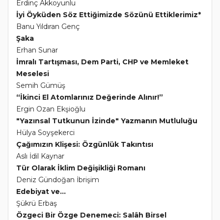
Erdinç Akkoyunlu
İyi Öyküden Söz Ettiğimizde Sözünü Ettiklerimiz*
Banu Yıldıran Genç
Şaka
Erhan Sunar
İmralı Tartışması, Dem Parti, CHP ve Memleket
Meselesi
Semih Gümüş
“İkinci El Atomlarınız Değerinde Alınır!”
Ergin Ozan Ekşioğlu
"Yazınsal Tutkunun İzinde" Yazmanın Mutluluğu
Hülya Soyşekerci
Çağımızın Klişesi: Özgünlük Takıntısı
Aslı İdil Kaynar
Tür Olarak İklim Değişikliği Romanı
Deniz Gündoğan İbrişim
Edebiyat ve...
Şükrü Erbaş
Özgeci Bir Özge Denemeci: Salâh Birsel