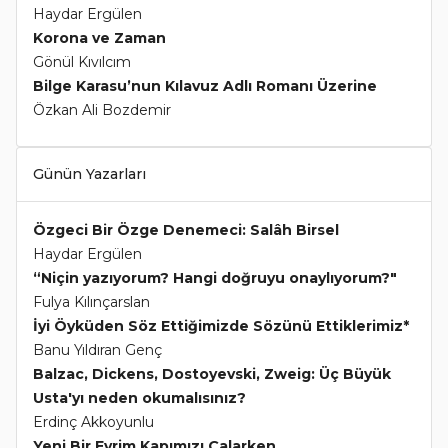
Haydar Ergülen
Korona ve Zaman
Gönül Kıvılcım
Bilge Karasu’nun Kılavuz Adlı Romanı Üzerine
Özkan Ali Bozdemir
Günün Yazarları
Özgeci Bir Özge Denemeci: Salâh Birsel
Haydar Ergülen
“Niçin yazıyorum? Hangi doğruyu onaylıyorum?"
Fulya Kılınçarslan
İyi Öyküden Söz Ettiğimizde Sözünü Ettiklerimiz*
Banu Yıldıran Genç
Balzac, Dickens, Dostoyevski, Zweig: Üç Büyük
Usta'yı neden okumalısınız?
Erdinç Akkoyunlu
Yeni Bir Evrim Kapımızı Çalarken...