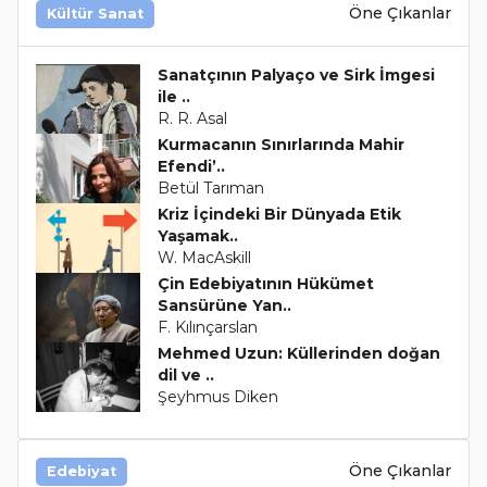
Öne Çıkanlar
Kültür Sanat
Sanatçının Palyaço ve Sirk İmgesi
ile ..
R. R. Asal
Kurmacanın Sınırlarında Mahir
Efendi’..
Betül Tarıman
Kriz İçindeki Bir Dünyada Etik
Yaşamak..
W. MacAskill
Çin Edebiyatının Hükümet
Sansürüne Yan..
F. Kılınçarslan
Mehmed Uzun: Küllerinden doğan
dil ve ..
Şeyhmus Diken
Öne Çıkanlar
Edebiyat