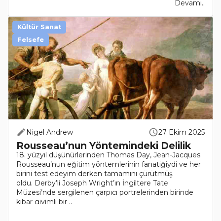
Devamı..
Kültür Sanat
Felsefe
Nigel Andrew
27 Ekim 2025
Rousseau’nun Yöntemindeki Delilik
18. yüzyıl düşünürlerinden Thomas Day, Jean-Jacques
Rousseau’nun eğitim yöntemlerinin fanatiğiydi ve her
birini test edeyim derken tamamını çürütmüş
oldu. Derby’li Joseph Wright’ın İngiltere Tate
Müzesi’nde sergilenen çarpıcı portrelerinden birinde
kibar giyimli bir ..