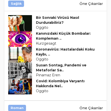
Öne Çıkanlar
Sağlık
Bir Sonraki Virüsü Nasıl
Durdurabiliriz?
Oggito
Kanınızdaki Küçük Bombalar:
Kompleman ..
Kurzgesagt
Koronavirüs: Hastalardaki Koku
Kaybı, ..
Oggito
Susan Sontag, Pandemi ve
Metaforlar Sa..
Pınarnaz Eren
Covid: Kolombiya Varyantı
Hakkında Nel..
Oggito
Öne Çıkanlar
Roman