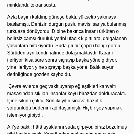
mırıldandı, tekrar sustu.
Ayla başını kaldırıp güneşe baktı, yükselip yakmaya
başlamıştı. Denizin durgun puslu mavisi sarıya bulanmış
turkuaza dönüyordu. Dibine bakınca insanı ürküten o
belirsiz camsı duruluk yerini ufacık kıpırtılara, dalgalanan
yosunlara bırakıyordu. Suda gri bir çöpçü balığı gördü.
Sürüden ayrı kendi halinde dolaşmaktaydı. Kararlı
ilerliyor, kısa süre sonra sıçrayıp başka yöne gidiyor,
yine ilerliyor, yine sıçrayıp başka yöne. Balık suyun
derinliğinde gözden kayboldu.
Çevre evlerde geç vakit uyanıp eğleştikleri kahvaltı
masasından sıkılan insanlar koyu birazdan dolduracaktı.
İçine sıkıntı çöktü. Son iki yılın sınava hazırlık
yorgunluğu bedenini ağırlaştırmıştı. Hiçbir şey yapmak
istemiyor gibiydi.
Ali’ye baktı; hâlâ ayaklarını suda çırpıyor, biraz bozulmuş