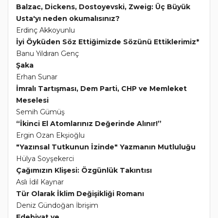
Balzac, Dickens, Dostoyevski, Zweig: Üç Büyük
Usta'yı neden okumalısınız?
Erdinç Akkoyunlu
İyi Öyküden Söz Ettiğimizde Sözünü Ettiklerimiz*
Banu Yıldıran Genç
Şaka
Erhan Sunar
İmralı Tartışması, Dem Parti, CHP ve Memleket
Meselesi
Semih Gümüş
“İkinci El Atomlarınız Değerinde Alınır!”
Ergin Ozan Ekşioğlu
"Yazınsal Tutkunun İzinde" Yazmanın Mutluluğu
Hülya Soyşekerci
Çağımızın Klişesi: Özgünlük Takıntısı
Aslı İdil Kaynar
Tür Olarak İklim Değişikliği Romanı
Deniz Gündoğan İbrişim
Edebiyat ve...