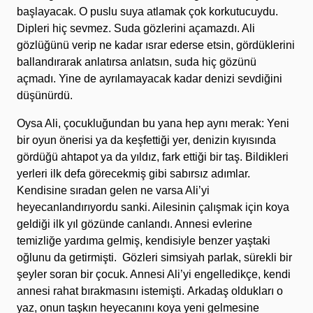
başlayacak. O puslu suya atlamak çok korkutucuydu.
Dipleri hiç sevmez. Suda gözlerini açamazdı. Ali
gözlüğünü verip ne kadar ısrar ederse etsin, gördüklerini
ballandırarak anlatırsa anlatsın, suda hiç gözünü
açmadı. Yine de ayrılamayacak kadar denizi sevdiğini
düşünürdü.
Oysa Ali, çocukluğundan bu yana hep aynı merak: Yeni
bir oyun önerisi ya da keşfettiği yer, denizin kıyısında
gördüğü ahtapot ya da yıldız, fark ettiği bir taş. Bildikleri
yerleri ilk defa görecekmiş gibi sabırsız adımlar.
Kendisine sıradan gelen ne varsa Ali’yi
heyecanlandırıyordu sanki. Ailesinin çalışmak için koya
geldiği ilk yıl gözünde canlandı. Annesi evlerine
temizliğe yardıma gelmiş, kendisiyle benzer yaştaki
oğlunu da getirmişti. Gözleri simsiyah parlak, sürekli bir
şeyler soran bir çocuk. Annesi Ali’yi engelledikçe, kendi
annesi rahat bırakmasını istemişti. Arkadaş oldukları o
yaz, onun taşkın heyecanını koya yeni gelmesine