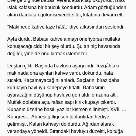
Eve geldiğinde babası verandada kitap okuyordu. Islak
ıslak kafasına bir öpücük kondurdu. Adam gözlüğünden
akan damlaları gülümseyerek sildi, kitabına devam etti.
"Makinede kahve taze hâlâ,” diye arkasından seslendi.
Ayla durdu. Babası kahve almayı öneriyorsa mutlaka
konuşacağı ciddi bir şey olurdu. Şu an hiç havasında
değildi, yine de onu kırmak istemezdi.
Duştan çıktı. Başında havlusu aşağı indi. Tezgâhtaki
makinada ona ayrılan kahve vardı, dokundu, hala
sıcaktı. Kaçamayacağını anladı. Saçlarını biraz daha
kurulayıp havluyu kanepeye fırlattı. Babasının
uyaracağını düşünüp havluyu geri aldı, omzuna attı.
Mutfak dolabını açtı, raftan sapı kırık kupayı çıkardı.
Kupanın üzerine basılı yazılar kısmen silinmişti. XVII. …
Kongresi... Annesi gittiği son toplantıdan hediye
getirmişti. Kalan kahveyi doldurdu. Ağırdan alarak
verandaya yöneldi. Sırtındaki havluyu düzeltti, koltuğa