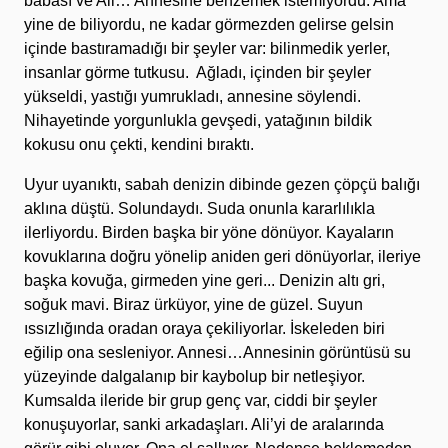
babası ve Ali… Annesine benzemek istemiyordu. Ama
yine de biliyordu, ne kadar görmezden gelirse gelsin
içinde bastıramadığı bir şeyler var: bilinmedik yerler,
insanlar görme tutkusu. Ağladı, içinden bir şeyler
yükseldi, yastığı yumrukladı, annesine söylendi.
Nihayetinde yorgunlukla gevşedi, yatağının bildik
kokusu onu çekti, kendini bıraktı.
Uyur uyanıktı, sabah denizin dibinde gezen çöpçü balığı
aklına düştü. Solundaydı. Suda onunla kararlılıkla
ilerliyordu. Birden başka bir yöne dönüyor. Kayaların
kovuklarına doğru yönelip aniden geri dönüyorlar, ileriye
başka kovuğa, girmeden yine geri... Denizin altı gri,
soğuk mavi. Biraz ürküyor, yine de güzel. Suyun
ıssızlığında oradan oraya çekiliyorlar. İskeleden biri
eğilip ona sesleniyor. Annesi…Annesinin görüntüsü su
yüzeyinde dalgalanıp bir kaybolup bir netleşiyor.
Kumsalda ileride bir grup genç var, ciddi bir şeyler
konuşuyorlar, sanki arkadaşları. Ali’yi de aralarında