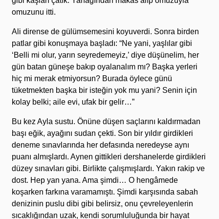
gibi kaşları çatık. Yanağından makas alıp omuzuyla
omuzunu itti.
Ali dirense de gülümsemesini koyuverdi. Sonra birden
patlar gibi konuşmaya başladı: “Ne yani, yaşlılar gibi
‘Belli mi olur, yarın seyredemeyiz,’ diye düşünelim, her
gün batan güneşe bakıp oyalanalım mı? Başka yerleri
hiç mi merak etmiyorsun? Burada öylece günü
tüketmekten başka bir isteğin yok mu yani? Senin için
kolay belki; aile evi, ufak bir gelir…”
Bu kez Ayla sustu. Önüne düşen saçlarını kaldırmadan
başı eğik, ayağını sudan çekti. Son bir yıldır girdikleri
deneme sınavlarında her defasında neredeyse aynı
puanı almışlardı. Aynen gittikleri dershanelerde girdikleri
düzey sınavları gibi. Birlikte çalışmışlardı. Yakın rakip ve
dost. Hep yan yana. Ama şimdi… O hengâmede
koşarken farkına varamamıştı. Şimdi karşısında sabah
denizinin puslu dibi gibi belirsiz, onu çevreleyenlerin
sıcaklığından uzak, kendi sorumluluğunda bir hayat