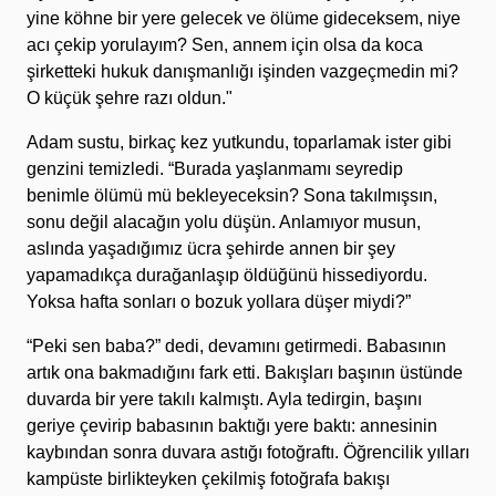
yine köhne bir yere gelecek ve ölüme gideceksem, niye
acı çekip yorulayım? Sen, annem için olsa da koca
şirketteki hukuk danışmanlığı işinden vazgeçmedin mi?
O küçük şehre razı oldun."
Adam sustu, birkaç kez yutkundu, toparlamak ister gibi
genzini temizledi. “Burada yaşlanmamı seyredip
benimle ölümü mü bekleyeceksin? Sona takılmışsın,
sonu değil alacağın yolu düşün. Anlamıyor musun,
aslında yaşadığımız ücra şehirde annen bir şey
yapamadıkça durağanlaşıp öldüğünü hissediyordu.
Yoksa hafta sonları o bozuk yollara düşer miydi?”
“Peki sen baba?” dedi, devamını getirmedi. Babasının
artık ona bakmadığını fark etti. Bakışları başının üstünde
duvarda bir yere takılı kalmıştı. Ayla tedirgin, başını
geriye çevirip babasının baktığı yere baktı: annesinin
kaybından sonra duvara astığı fotoğraftı. Öğrencilik yılları
kampüste birlikteyken çekilmiş fotoğrafa bakışı