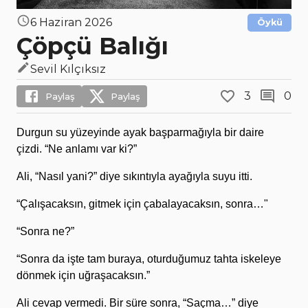
6 Haziran 2026
Öykü
Çöpçü Balığı
Sevil Kılçıksız
3
0
Paylaş
Paylaş
Durgun su yüzeyinde ayak başparmağıyla bir daire
çizdi. “Ne anlamı var ki?”
Ali, “Nasıl yani?” diye sıkıntıyla ayağıyla suyu itti.
“Çalışacaksın, gitmek için çabalayacaksın, sonra…"
“Sonra ne?”
“Sonra da işte tam buraya, oturduğumuz tahta iskeleye
dönmek için uğraşacaksın.”
Ali cevap vermedi. Bir süre sonra, “Saçma…” diye