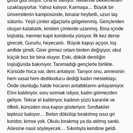
görür gibi oluyor. Ona el sallıyor. Nedense beklemeden
uzaklaşıyorlar. Yalnız kalıyor. Karmaşa… Büyük bir
üniversitenin kampüsünde, binalar heybetli, uzun taş
sütunlu. Yeşil çimler ağaçlarla gölgelenmiş. Gençlerden
oluşan kalabalık, kimileri çimlerde uzanmış. Bina içinde
loşlukta, mermer kaplı koridorda yürüyor. İlk kez derse
girecek. Gururlu, heyecanlı. Büyük kapıyı açıyor, loş
amfide şimdi. Girer girmez ortam birden değişiyor, okul
küçük boz bir bina oluyor. Eski, dökük dersliğin
loşluğunda bakınıyor. Tanımadığı gençlerle birlikte.
Kürsüde hoca var, ders anlatıyor. Tanıyor onu, annesinin
hem vasat hem dedikoducu dediği kadın meslektaşı.
Önde oturduğu halde hocanın anlattıklarını anlayamıyor.
Elini kaldırıyor, soru sormak istiyor, kadın görmezden
geliyor. Tekrar el kaldırıyor, kadının yüzü karanlık ve
öfkeli, kürsüden ona kapıyı gösteriyor. Sınıftakiler
tepkisiz bakıyor… Beton dökülüp bırakılmış ıssız gri
koridor, kimse yok. Okulu bırakmış ya da atılmış sanki.
Ailesine nasıl söyleyecek… Sıkıntıyla kendine geldi.