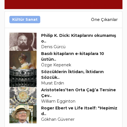
Öne Çıkanlar
Kültür Sanat
Philip K. Dick: Kitaplarını okumamış
o..
Denis Gürcü
Basılı kitapların e-kitaplara 10
üstün..
Özge Kepenek
Sözcüklerin İktidarı, İktidarın
Sözcük..
Murat Erdin
Aristoteles’ten Orta Çağ’a Tersine
Çev..
William Egginton
Roger Ebert ve Life Itself: "Hepimiz
d..
Gökhan Güvener