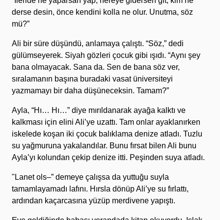
“İleride ne yaparsan yap, nereye gidersen git, kim ne
derse desin, önce kendini kolla ne olur. Unutma, söz
mü?”
Ali bir süre düşündü, anlamaya çalıştı. “Söz,” dedi
gülümseyerek. Siyah gözleri çocuk gibi ışıdı. “Aynı şey
bana olmayacak. Sana da. Sen de bana söz ver,
sıralamanın başına buradaki vasat üniversiteyi
yazmamayı bir daha düşüneceksin. Tamam?”
Ayla, “Hı… Hı…” diye mırıldanarak ayağa kalktı ve
kalkması için elini Ali’ye uzattı. Tam onlar ayaklanırken
iskelede koşan iki çocuk balıklama denize atladı. Tuzlu
su yağmuruna yakalandılar. Bunu fırsat bilen Ali bunu
Ayla’yı kolundan çekip denize itti. Peşinden suya atladı.
"Lanet ols–” demeye çalışsa da yuttuğu suyla
tamamlayamadı lafını. Hırsla dönüp Ali’ye su fırlattı,
ardından kaçarcasına yüzüp merdivene yapıştı.