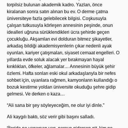
torpilsiz bulunan akademik kadro. Yazları, önce
kiralanan sonra satın alınan bu ev. O derme çatma
üniversiteye fazla gelebilecek bilgisi. Coşkusuyla
çalışan tutkusuyla körleşen annesinin peşinde, onun
idealleri uğruna sürüklendikleri ücra şehirde geçen
çocukluğu. Akşamları evi dolduran bitmez şikayetler,
arkadaş bildiği akademisyenlerin çıkar nedenli ayak
oyunları, kariyer çatışmaları, siyaset cemaat engelleri. O
yıllarda evde soluk alacak yer bırakmayan hayal
kırıklıkları, öfkeler, ağlamalar… Annesinin büyük şehir
özlemi. Hafta sonları eski okul arkadaşlarıyla bir nefes
sohbet için, uyarılara rağmen, kamyonların kullandığı o
bozuk kestirme yoldan üniversite okuduğu şehre gidip
gelmesi. Ve derken o kaza…
“Ali sana bir şey söyleyeceğim, ne olur iyi dinle.”
Ali kaygılı baktı, söz verir gibi başını salladı.