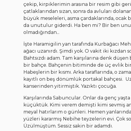
çekip, kirpiklerimin arasına bir resim gibi ge
çatlaklarından sızan, sonra da avluları dolan
büyük meseleleri, asma çardaklarında, ocak baş
da unutulur giderdi. Ha ben mi? Bir ben unu
olmadığından...
İşte Haramigilin yan tarafında Kurbağacı Mehm
ağacı uzanırdı. Şimdi yok. O vakit iki kızdan s
Bahtsızdı adam. Tam karşılarına denk düşen 
bir bahçe. Bahçenin bitiminde de üç evlik bi
Habeşlerin bir kısmı. Arka taraflarında, o za
kayıtlı on beş dönümlük portakal bahçesi. U
kanserinden yitirmiştik. Yazıktı çocuğa.
Karşılarında Sabuncular. Onlar da genç yaşta 
küçüktük. Kimi verem demişti kimi sevmiş am
meyal hatırlarım o günleri. Hemen yanlarında
yüzleri kararmış Nebihe teyzelerin evi. Çok s
Üzülmüştüm. Sessiz sakin bir adamdı.