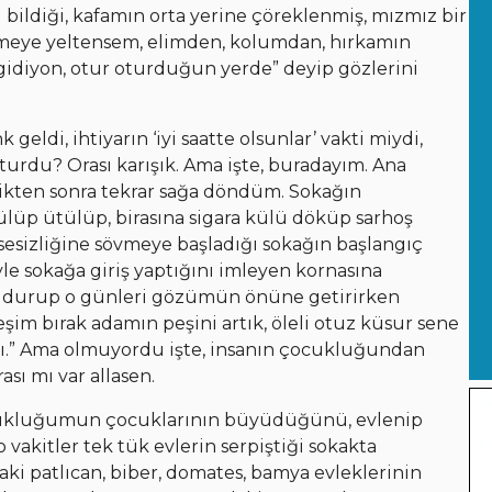
i bildiği, kafamın orta yerine çöreklenmiş, mızmız bir
gitmeye yeltensem, elimden, kolumdan, hırkamın
gidiyon, otur oturduğun yerde” deyip gözlerini
geldi, ihtiyarın ‘iyi saatte olsunlar’ vakti miydi,
turdu? Orası karışık. Ama işte, buradayım. Ana
zdikten sonra tekrar sağa döndüm. Sokağın
üp ütülüp, birasına sigara külü döküp sarhoş
msesizliğine sövmeye başladığı sokağın başlangıç
le sokağa giriş yaptığını imleyen kornasına
a durup o günleri gözümün önüne getirirken
m bırak adamın peşini artık, öleli otuz küsur sene
rı.” Ama olmuyordu işte, insanın çocukluğundan
ası mı var allasen.
cukluğumun çocuklarının büyüdüğünü, evlenip
o vakitler tek tük evlerin serpiştiği sokakta
ki patlıcan, biber, domates, bamya evleklerinin