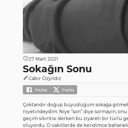
27 Mart 2021
Sokağın Sonu
Cabir Özyıldız
Paylaş
Paylaş
Çoktandır doğup büyüdüğüm sokağa gitmek,
niyetindeydim. Niye “son” diye sormayın, onu 
geçim sıkıntısı derken bu ziyareti bir türlü 
oluyordu. O vakitlerde de kendimce bahanele