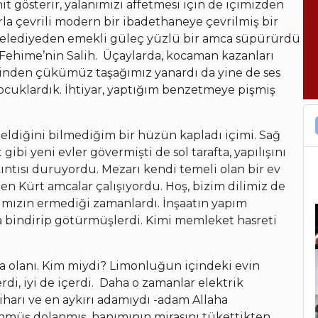
 gösterir, yalanımızı affetmesi için de içimizden
rla çevrili modern bir ibadethaneye çevrilmiş bir
 belediyeden emekli güleç yüzlü bir amca süpürürdü
 Fehime’nin Salih. Üçaylarda, kocaman kazanları
eşinden çükümüz taşağımız yanardı da yine de ses
cuklardık. İhtiyar, yaptığım benzetmeye pişmiş
ldiğini bilmediğim bir hüzün kapladı içimi. Sağ
gibi yeni evler gövermişti de sol tarafta, yapılışını
ıntısı duruyordu. Mezarı kendi temeli olan bir ev
elen Kürt amcalar çalışıyordu. Hoş, bizim dilimiz de
lımızın ermediği zamanlardı. İnşaatın yapım
a bindirip götürmüşlerdi. Kimi memleket hasreti
a olanı. Kim miydi? Limonluğun içindeki evin
erdi, iyi de içerdi. Daha o zamanlar elektrik
iharı ve en aykırı adamıydı -adam Allaha
nmüş dolanmış, hanımının mirasını tükettikten