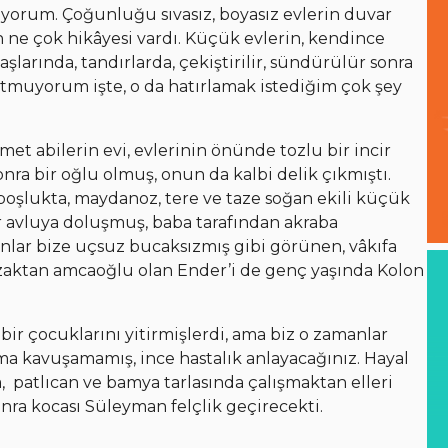
riyorum. Çoğunluğu sıvasız, boyasız evlerin duvar
an ne çok hikâyesi vardı. Küçük evlerin, kendince
larında, tandırlarda, çekiştirilir, sündürülür sonra
tmuyorum işte, o da hatırlamak istediğim çok şey
et abilerin evi, evlerinin önünde tozlu bir incir
onra bir oğlu olmuş, onun da kalbi delik çıkmıştı.
boşlukta, maydanoz, tere ve taze soğan ekili küçük
r avluya doluşmuş, baba tarafından akraba
manlar bize uçsuz bucaksızmış gibi görünen, vâkıfa
zaktan amcaoğlu olan Ender’i de genç yaşında Kolon
bir çocuklarını yitirmişlerdi, ama biz o zamanlar
a kavuşamamış, ince hastalık anlayacağınız. Hayal
, patlıcan ve bamya tarlasında çalışmaktan elleri
onra kocası Süleyman felçlik geçirecekti.