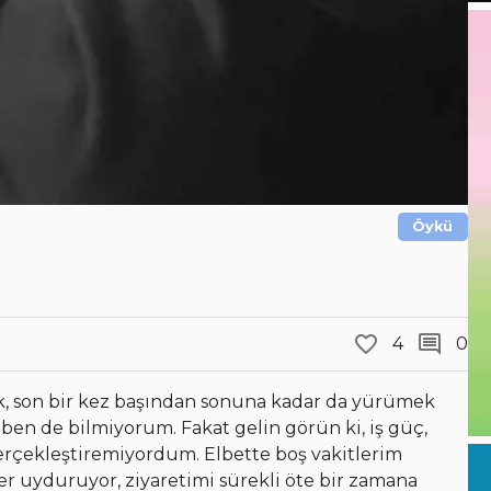
Öykü
4
0
 son bir kez başından sonuna kadar da yürümek
ben de bilmiyorum. Fakat gelin görün ki, iş güç,
gerçekleştiremiyordum. Elbette boş vakitlerim
r uyduruyor, ziyaretimi sürekli öte bir zamana