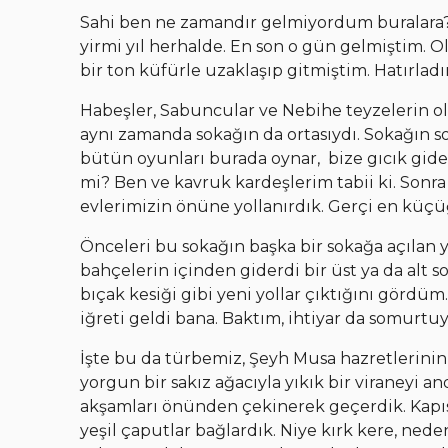
Sahi ben ne zamandır gelmiyordum buralara? 
yirmi yıl herhalde. En son o gün gelmiştim. O
bir ton küfürle uzaklaşıp gitmiştim. Hatırlad
Habeşler, Sabuncular ve Nebihe teyzelerin 
aynı zamanda sokağın da ortasıydı. Sokağın s
bütün oyunları burada oynar, bize gıcık gid
mi? Ben ve kavruk kardeşlerim tabii ki. Sonr
evlerimizin önüne yollanırdık. Gerçi en küçü
Önceleri bu sokağın başka bir sokağa açılan yo
bahçelerin içinden giderdi bir üst ya da alt 
bıçak kesiği gibi yeni yollar çıktığını gördü
iğreti geldi bana. Baktım, ihtiyar da somurtuy
İşte bu da türbemiz, Şeyh Musa hazretlerin
yorgun bir sakız ağacıyla yıkık bir viraneyi a
akşamları önünden çekinerek geçerdik. Kapıs
yeşil çaputlar bağlardık. Niye kırk kere, ned