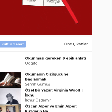
Öne Çıkanlar
Kültür Sanat
Okunması gereken 9 epik anlatı
Oggito
Okumanın Gizilgücüne
Bağlanmak
Semih Gümüş
Özel Bir Yazar: Virginia Woolf |
İlknu..
İlknur Özdemir
Özcan Alper ve Emin Alper:
Rüzgârın Ha..