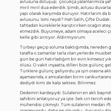
avlusuna doluşup; çocukça yalanlarımıza şahit
mırıl mırıl dua ederdik. Şimdi, avlusu duvarla
yapı olarak karşımda duruyor. Hatırlarım da
avlusunu. İsmi neydi? Hah Salih, Çifte Dudak
tahtadan küreklerle karıştırırken ocağın at
etmezdik. Büyümeye, adam olmaya aceleci ço
kelle gibi sırıtıyor. Aldırmıyorum.
Türbeyi geçip soluma baktığımda, nereden ge
tarafta o zamanlar tarla olan yerlerde musibet 
gün be gün hatırladığım bir evin kimsesiz yık
ölüsü. O vakit inşaatta, dilleri bize gülünç g
Türklere gülünç geliyordu ya işin orasına ak
aşamasında, o amcalardan birini cankurtaran
dediydi kimi de kalp sektesi. Bilinmez.
Dedemin kardeşiydi. Sülalenin en aklı başınd
sahibini anlatıyoruz ya işte. Sek cin tercih ed
mühendisi çıkmıştı. Tüm sülalenin medarı ift
inanmıyordu, daha ne olsundu-. Avrupa’yı dö