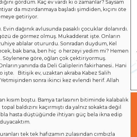
ndığını gördüm. Kaç ev vardı ki o zamanlar? Saysam
ihtiyar da mızırdanmaya başladı şimdiden, kıçını öte
emeye getiriyor.
. Evin dağınık avlusunda pasaklı çocuklar dolanırdı.
 gözü de görmez olmuş. Mukadderat işte. Onların
Ruhiye ablalar otururdu. Sonradan duydum, Kel
necek, bak bana, ben hiç o herzeyi yedim mi? Hemen
. Söylenene göre, oğlan çok çektiriyormuş.
Onların yanında da Deli Galiplerin fakirhanesi.. Hani
o işte. Bitişik ev, uzaktan akraba Kabez Salih
 Yetmişinden sonra ikinci kez evlendi herif. Allah
an kısım boştu. Bamya tarlasının bitiminde kalabalık
 topal baldızını kaçırmıştı da yalnız sokakta değil
abla hasta düştüğünde ihtiyarı güç bela ikna edip
 duyacaktım.
uranları tek tek hafızamın zulasından cımbızla