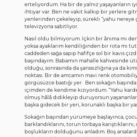
erteliyordum. Ha bir de yalnız yaşayanların iy
ihtiyar var. Ben ne vakit kalkıp bir yerlere 
yenlerinden çekeleyip, sürekli “yahu nereye 
televizyona sabitliyor.
Nasıl oldu bilmiyorum. İçkin bir ânıma mı denk 
yoksa ayaklarım kendiliğinden bir rota mı tut
caddeden sağa sapıp hafifçe sol bir kavis çi
başındayım. Babamın mahalle kahvesinde ütül
olduğu, sonrasında da şanssızlığına ya da ki
noktası. Bir de amcamın mavi renk otomobiliy
görgüsüzce bastığı yer. Ben sokağın başınd
içimden de kendime kızıyordum. “Yahu kardeşi
olmuş hâlâ didikleyip duruyorsun yaşananla
başka gidecek bir yeri, korunaklı başka bir yar
Sokağın başından yürümeye başlayınca, ço
barklandıklarını, torun torbaya karıştıklarını, 
boşlukların dolduğunu anladım. Boş arsalarda