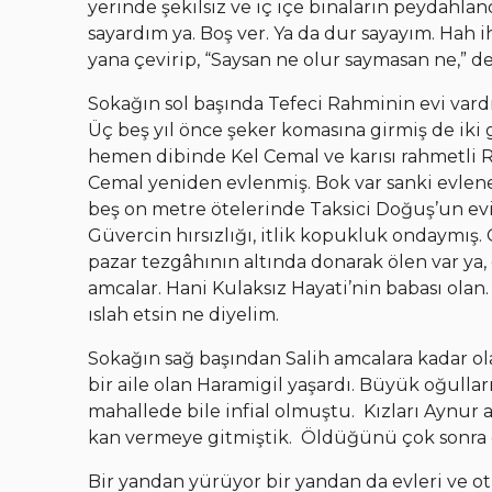
yerinde şekilsiz ve iç içe binaların peydahla
sayardım ya. Boş ver. Ya da dur sayayım. Hah 
yana çevirip, “Saysan ne olur saymasan ne,” d
Sokağın sol başında Tefeci Rahminin evi vardı
Üç beş yıl önce şeker komasına girmiş de iki
hemen dibinde Kel Cemal ve karısı rahmetli 
Cemal yeniden evlenmiş. Bok var sanki evle
beş on metre ötelerinde Taksici Doğuş’un evi
Güvercin hırsızlığı, itlik kopukluk ondaymış. 
pazar tezgâhının altında donarak ölen var ya, 
amcalar. Hani Kulaksız Hayati’nin babası olan.
ıslah etsin ne diyelim.
Sokağın sağ başından Salih amcalara kadar ol
bir aile olan Haramigil yaşardı. Büyük oğulları
mahallede bile infial olmuştu. Kızları Aynur 
kan vermeye gitmiştik. Öldüğünü çok sonra
Bir yandan yürüyor bir yandan da evleri ve ot