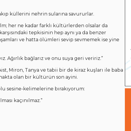
kıp küllerini nehrin sularına savururlar.
m; her ne kadar farklı kültürlerden olsalar da
karşısındaki tepkisinin hep aynı ya da benzer
aşamları ve hatta ölümleri sevip sevmemek ise yine
. Ağırlık bağlarız ve onu suya geri veririz.”
st, Miron, Tanya ve tabii bir de kiraz kuşları ile baba
makta olan bir kültürün son ayini.
olu sesine-kelimelerine bırakıyorum:
lması kaçınılmaz.”