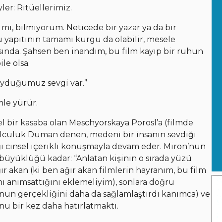
ler: Ritüellerimiz.
 mı, bilmiyorum. Neticede bir yazar ya da bir
yapıtının tamamı kurgu da olabilir, mesele
sında. Şahsen ben inandım, bu film kayıp bir ruhun
le olsa.
duyduğumuz sevgi var.”
mle yürür.
l bir kasaba olan Meschyorskaya Porosl’a (filmde
olculuk Duman denen, medeni bir insanın sevdiği
ğı cinsel içerikli konuşmayla devam eder. Miron’nun
yüklüğü kadar: “Anlatan kişinin o sırada yüzü
r akan (ki ben ağır akan filmlerin hayranım, bu film
nı anımsattığını eklemeliyim), sonlara doğru
unun gerçekliğini daha da sağlamlaştırdı kanımca) ve
bunu bir kez daha hatırlatmaktı.