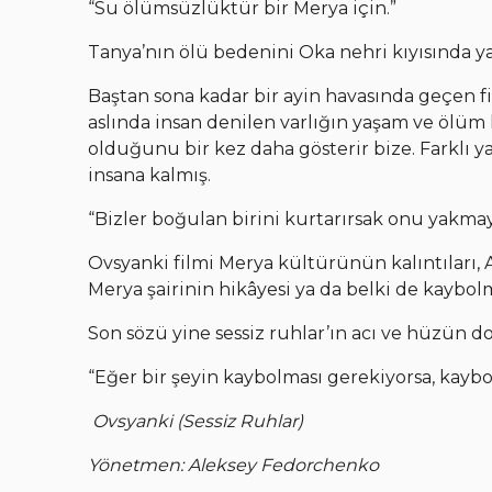
“Su ölümsüzlüktür bir Merya için.”
Tanya’nın ölü bedenini Oka nehri kıyısında ya
Baştan sona kadar bir ayin havasında geçen fil
aslında insan denilen varlığın yaşam ve ölüm 
olduğunu bir kez daha gösterir bize. Farklı y
insana kalmış.
“Bizler boğulan birini kurtarırsak onu yakmayız
Ovsyanki filmi Merya kültürünün kalıntıları, Ai
Merya şairinin hikâyesi ya da belki de kaybol
Son sözü yine sessiz ruhlar’ın acı ve hüzün d
“Eğer bir şeyin kaybolması gerekiyorsa, kaybo
Ovsyanki (Sessiz Ruhlar)
Yönetmen: Aleksey Fedorchenko