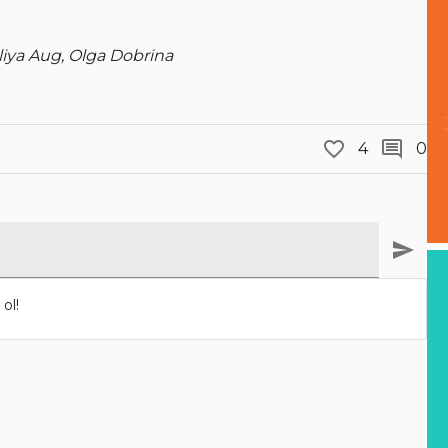
uliya Aug, Olga Dobrina
4
0
ol!