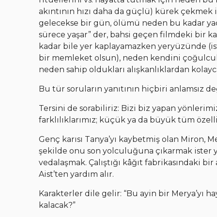
akıntının hızı daha da güçlü) kürek çekmek 
gelecekse bir gün, ölümü neden bu kadar yadsı
sürece yaşar” der, bahsi geçen filmdeki bir ka
kadar bile yer kaplayamazken yeryüzünde (iste
bir memleket olsun), neden kendini çoğulcul
neden sahip oldukları alışkanlıklardan kola
Bu tür soruların yanıtının hiçbiri anlamsız de
Tersini de sorabiliriz: Bizi biz yapan yönler
farklılıklarımız; küçük ya da büyük tüm özelli
Genç karısı Tanya’yı kaybetmiş olan Miron, M
şekilde onu son yolculuğuna çıkarmak ister y
vedalaşmak. Çalıştığı kâğıt fabrikasındaki bi
Aist’ten yardım alır.
Karakterler dile gelir: “Bu ayin bir Merya’yı 
kalacak?”