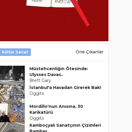
Öne Çıkanlar
Kültür Sanat
Müstehcenliğin Ötesinde:
Ulysses Davas..
Brett Gary
İstanbul'a Havadan Girerek Bak!
Oggito
Mordillo'nun Anısına, 30
Karikatürü
Oggito
Kamboçyalı Sanatçının Çizimleri
Bambaş..