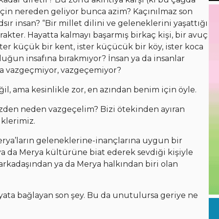
için nereden geliyor bunca azim? Kaçınılmaz son
r insan? “Bir millet dilini ve geleneklerini yaşattığı
rakter. Hayatta kalmayı başarmış birkaç kişi, bir avuç
r küçük bir kent, ister küçücük bir köy, ister koca
uğun insafına bırakmıyor? İnsan ya da insanlar
yca vazgeçmiyor, vazgeçemiyor?
ğil, ama kesinlikle zor, en azından benim için öyle.
imizden neden vazgeçelim? Bizi ötekinden ayıran
klerimiz.
erya’ların geleneklerine-inançlarına uygun bir
a da Merya kültürüne biat ederek sevdiği kişiyle
r arkadaşından ya da Merya halkından biri olan
hayata bağlayan son şey. Bu da unutulursa geriye ne