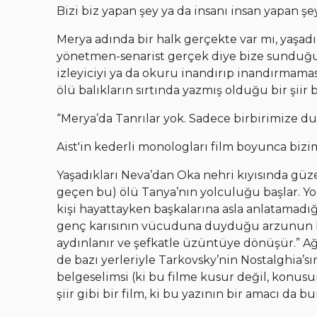
Bizi biz yapan şey ya da insanı insan yapan şey
Merya adında bir halk gerçekte var mı, yaşadı
yönetmen-senarist gerçek diye bize sunduğu 
izleyiciyi ya da okuru inandırıp inandırmama
ölü balıkların sırtında yazmış olduğu bir şiir bi
“Merya’da Tanrılar yok. Sadece birbirimize 
Aist'in kederli monologları film boyunca bizi
Yaşadıkları Neva’dan Oka nehri kıyısında güze
geçen bu) ölü Tanya’nın yolculuğu başlar. Y
kişi hayattayken başkalarına asla anlatamadı
genç karısının vücuduna duyduğu arzunun bü
aydınlanır ve şefkatle üzüntüye dönüşür.” Ağı
de bazı yerleriyle Tarkovsky’nin Nostalghia’sı
belgeselimsi (ki bu filme kusur değil, konus
şiir gibi bir film, ki bu yazının bir amacı da 