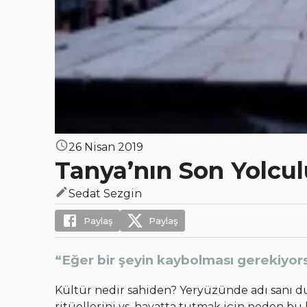
26 Nisan 2019
Tanya’nın Son Yolcu
Sedat Sezgin
Paylaş
Paylaş
“Eğer bir şeyin kaybolması gerekiyor
Kültür nedir sahiden? Yeryüzünde adı sanı duy
ritüellerini vs. hayatta tutmak için neden bu 