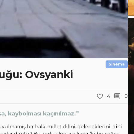
Sinema
luğu: Ovsyanki
4
0
sa, kaybolması kaçınılmaz.”
ulmamış bir halk-millet dilini, geleneklerini, dini
kadar diretir? Bu zorlu akıntıya karşı (ki bu çağda