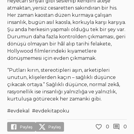
heyecan sinyali gibi seslenip kendini ateşe
atmaktan, yersiz cesaretten sakındıran bir his.
Her zaman kaostan düzen kurmaya çalışan
insanlık, bugün asıl kaosla, korkuyla karşı karşıya.
Şu anda herkesin yapmalı olduğu tek bir şey var.
Durumun daha fazla kontrolden çıkmaması, geri
dönüşü olmayan bir hâl alıp tarihi felakete,
Hollywood filmlerindeki kıyametlere
dönüşmemesi için evden çıkmamak.
“Putları kırın, stereotipleri aşın, arketipleri
unutun, klişelerden kaçın – sağlıklı düşünce
çıkacak ortaya.” Sağlıklı düşünce, normal zekâ,
rasyonellik ise insanlığı yalnızlığa ve yalnızlık,
kurtuluşa götürecek her zamanki gibi.
#evdekal #evdekitapoku
0
0
Paylaş
Paylaş