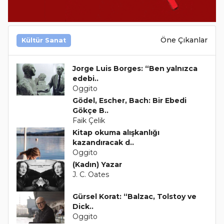
Öne Çıkanlar
Kültür Sanat
Jorge Luis Borges: “Ben yalnızca
edebi..
Oggito
Gödel, Escher, Bach: Bir Ebedi
Gökçe B..
Faik Çelik
Kitap okuma alışkanlığı
kazandıracak d..
Oggito
(Kadın) Yazar
J. C. Oates
Gürsel Korat: “Balzac, Tolstoy ve
Dick..
Oggito