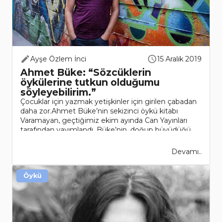
Ayşe Özlem İnci
15 Aralık 2019
Ahmet Büke: “Sözcüklerin
öykülerine tutkun olduğumu
söyleyebilirim.”
Çocuklar için yazmak yetişkinler için girilen çabadan
daha zor.Ahmet Büke’nin sekizinci öykü kitabı
Varamayan, geçtiğimiz ekim ayında Can Yayınları
tarafından yayımlandı. Büke’nin, doğup büyüdüğü
toplumdaki insanları ve yerleri yerl..
Devamı..
Öykü