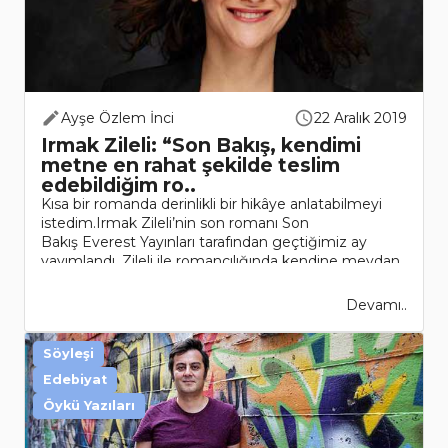
Ayşe Özlem İnci
22 Aralık 2019
Irmak Zileli: “Son Bakış, kendimi
metne en rahat şekilde teslim
edebildiğim ro..
Kısa bir romanda derinlikli bir hikâye anlatabilmeyi
istedim.Irmak Zileli’nin son romanı Son
Bakış Everest Yayınları tarafından geçtiğimiz ay
yayımlandı. Zileli ile romancılığında kendine meydan
okuduğunu belir..
Devamı..
Söyleşi
Edebiyat
Öykü Yazıları