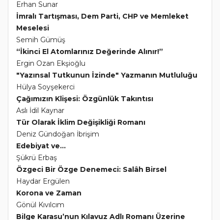
Erhan Sunar
İmralı Tartışması, Dem Parti, CHP ve Memleket
Meselesi
Semih Gümüş
“İkinci El Atomlarınız Değerinde Alınır!”
Ergin Ozan Ekşioğlu
"Yazınsal Tutkunun İzinde" Yazmanın Mutluluğu
Hülya Soyşekerci
Çağımızın Klişesi: Özgünlük Takıntısı
Aslı İdil Kaynar
Tür Olarak İklim Değişikliği Romanı
Deniz Gündoğan İbrişim
Edebiyat ve...
Şükrü Erbaş
Özgeci Bir Özge Denemeci: Salâh Birsel
Haydar Ergülen
Korona ve Zaman
Gönül Kıvılcım
Bilge Karasu’nun Kılavuz Adlı Romanı Üzerine