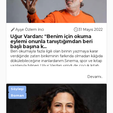
Ayşe Özlem İnci
31 Mayıs 2022
Uğur Vardan: "Benim için okuma
eylemi onunla tanıştığımdan beri
başlı başına k..
Ben okumayla fazla ilgili olan birinin yazmaya karar
verdiğinde zaten birikiminin farkında olmadan kâğıda
dökülebileceğine inanlardanım.Sinema, spor ve kitap
yazılarıyla bilinen Uğur Vardan şimdi de çocuk kitab..
Devamı..
Söyleşi
Roman