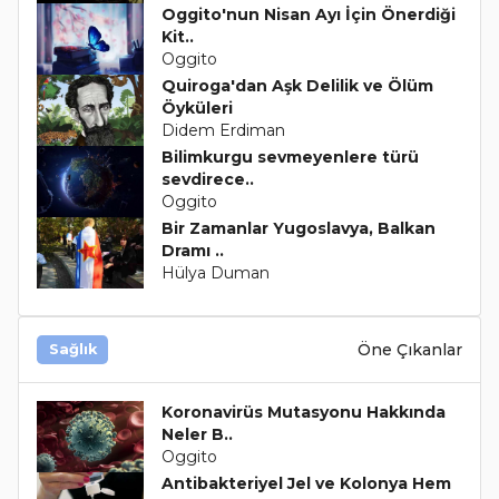
Oggito'nun Nisan Ayı İçin Önerdiği
Kit..
Oggito
Quiroga'dan Aşk Delilik ve Ölüm
Öyküleri
Didem Erdiman
Bilimkurgu sevmeyenlere türü
sevdirece..
Oggito
Bir Zamanlar Yugoslavya, Balkan
Dramı ..
Hülya Duman
Öne Çıkanlar
Sağlık
Koronavirüs Mutasyonu Hakkında
Neler B..
Oggito
Antibakteriyel Jel ve Kolonya Hem