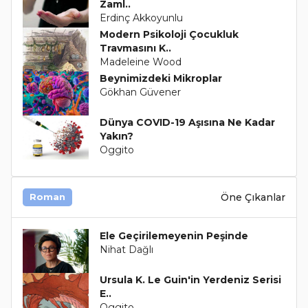
Zaml..
Erdinç Akkoyunlu
Modern Psikoloji Çocukluk
Travmasını K..
Madeleine Wood
Beynimizdeki Mikroplar
Gökhan Güvener
Dünya COVID-19 Aşısına Ne Kadar
Yakın?
Oggito
Öne Çıkanlar
Roman
Ele Geçirilemeyenin Peşinde
Nihat Dağlı
Ursula K. Le Guin'in Yerdeniz Serisi
E..
Oggito