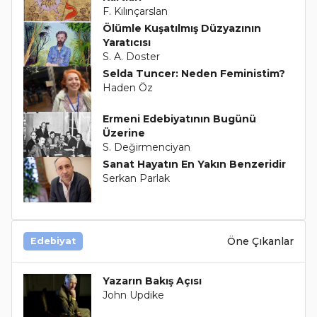
F. Kılınçarslan
Ölümle Kuşatılmış Düzyazının
Yaratıcısı
S. A. Doster
Selda Tuncer: Neden Feministim?
Haden Öz
Ermeni Edebiyatının Bugünü
Üzerine
S. Değirmenciyan
Sanat Hayatın En Yakın Benzeridir
Serkan Parlak
Öne Çıkanlar
Edebiyat
Yazarın Bakış Açısı
John Updike