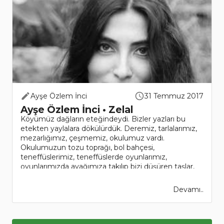
Ayşe Özlem İnci
31 Temmuz 2017
Ayşe Özlem İnci • Zelal
Köyümüz dağların eteğindeydi. Bizler yazları bu
etekten yaylalara dökülürdük. Deremiz, tarlalarımız,
mezarlığımız, çeşmemiz, okulumuz vardı.
Okulumuzun tozu toprağı, bol bahçesi,
teneffüslerimiz, teneffüslerde oyunlarımız,
oyunlarımızda ayağımıza takılıp bizi düşüren taşlar,
d..
Devamı..