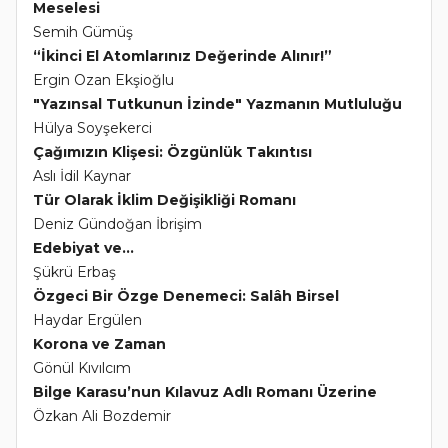
Meselesi
Semih Gümüş
“İkinci El Atomlarınız Değerinde Alınır!”
Ergin Ozan Ekşioğlu
"Yazınsal Tutkunun İzinde" Yazmanın Mutluluğu
Hülya Soyşekerci
Çağımızın Klişesi: Özgünlük Takıntısı
Aslı İdil Kaynar
Tür Olarak İklim Değişikliği Romanı
Deniz Gündoğan İbrişim
Edebiyat ve...
Şükrü Erbaş
Özgeci Bir Özge Denemeci: Salâh Birsel
Haydar Ergülen
Korona ve Zaman
Gönül Kıvılcım
Bilge Karasu’nun Kılavuz Adlı Romanı Üzerine
Özkan Ali Bozdemir