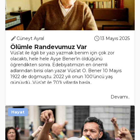
Cüneyt Ayral
13 Mayıs 2025
Ölümle Randevumuz Var
Vüs’at ile ilgili bir yazı yazmak benim için çok zor
olacaktı, hele hele Ayşe Bener’in öldüğünü
öğrendikten sonra. Edebiyatımızın en önemli
adlarından birisi olan yazar Vüs’at O. Bener 10 Mayıs
1922 de doğmuştu. 2022 yılı onun 100’üncü yaş
günüydü…Vüs’at ile 70’li yıllarda başla..
Devamı..
Hayat