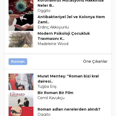
Koronavirüs Mutasyonu Hakkında
Neler B..
Oggito
Antibakteriyel Jel ve Kolonya Hem
Zaml..
Erdinç Akkoyunlu
Modern Psikoloji Çocukluk
Travmasını K..
Madeleine Wood
Öne Çıkanlar
Roman
Murat Menteş: “Roman bizi kral
dairesi..
Tuğba Eriş
Bir Roman Bir Film
Cemil Kavukçu
Roman adları nerelerden alındı?
Oggito