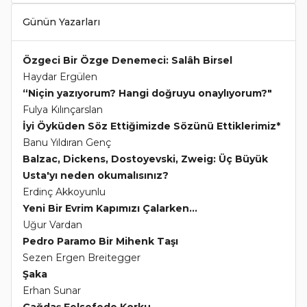
Günün Yazarları
Özgeci Bir Özge Denemeci: Salâh Birsel
Haydar Ergülen
“Niçin yazıyorum? Hangi doğruyu onaylıyorum?"
Fulya Kılınçarslan
İyi Öyküden Söz Ettiğimizde Sözünü Ettiklerimiz*
Banu Yıldıran Genç
Balzac, Dickens, Dostoyevski, Zweig: Üç Büyük
Usta'yı neden okumalısınız?
Erdinç Akkoyunlu
Yeni Bir Evrim Kapımızı Çalarken...
Uğur Vardan
Pedro Paramo Bir Mihenk Taşı
Sezen Ergen Breitegger
Şaka
Erhan Sunar
Çağdaş Felsefede Korku