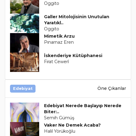
Oggito
Galler Mitolojisinin Unutulan
Yaratıkl..
Oggito
Mimetik Arzu
Pınarnaz Eren
İskenderiye Kütüphanesi
Firat Cewerî
Öne Çıkanlar
Edebiyat
Edebiyat Nerede Başlayıp Nerede
Biter:..
Semih Gümüş
Vaker Ne Demek Acaba?
Halil Yörükoğlu