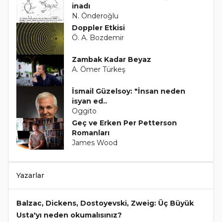
inadı
N. Önderoğlu
Doppler Etkisi
Ö. A. Bozdemir
Zambak Kadar Beyaz
A. Ömer Türkeş
İsmail Güzelsoy: "İnsan neden
isyan ed..
Oggito
Geç ve Erken Per Petterson
Romanları
James Wood
Yazarlar
Balzac, Dickens, Dostoyevski, Zweig: Üç Büyük
Usta'yı neden okumalısınız?