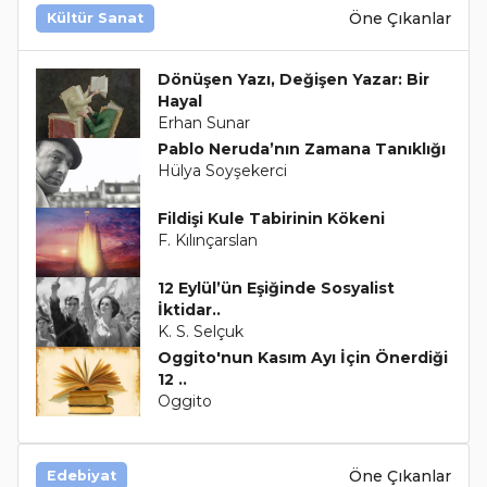
Öne Çıkanlar
Kültür Sanat
Dönüşen Yazı, Değişen Yazar: Bir
Hayal
Erhan Sunar
Pablo Neruda’nın Zamana Tanıklığı
Hülya Soyşekerci
Fildişi Kule Tabirinin Kökeni
F. Kılınçarslan
12 Eylül’ün Eşiğinde Sosyalist
İktidar..
K. S. Selçuk
Oggito'nun Kasım Ayı İçin Önerdiği
12 ..
Oggito
Öne Çıkanlar
Edebiyat