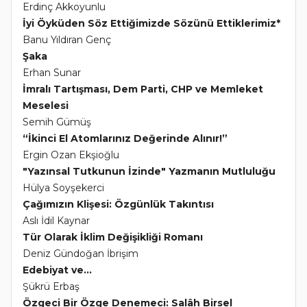
Erdinç Akkoyunlu
İyi Öyküden Söz Ettiğimizde Sözünü Ettiklerimiz*
Banu Yıldıran Genç
Şaka
Erhan Sunar
İmralı Tartışması, Dem Parti, CHP ve Memleket
Meselesi
Semih Gümüş
“İkinci El Atomlarınız Değerinde Alınır!”
Ergin Ozan Ekşioğlu
"Yazınsal Tutkunun İzinde" Yazmanın Mutluluğu
Hülya Soyşekerci
Çağımızın Klişesi: Özgünlük Takıntısı
Aslı İdil Kaynar
Tür Olarak İklim Değişikliği Romanı
Deniz Gündoğan İbrişim
Edebiyat ve...
Şükrü Erbaş
Özgeci Bir Özge Denemeci: Salâh Birsel