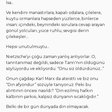
İsa...
Ve kendini manastırlara, kapalı odalara, çilelere,
kuytu ormanlara hapseden yüzlerce, binlerce
insan; içindeki, beynindeki sorulara cevap arayan
gönül yolcuları, yüce ruhlu, sevgisi derin
çilekeşler...
Hepsi unutulmuştu...
Nietzsche’yi çoğu zaman yanlış anlıyorlar. O,
tanrıtanımaz değildi, sadece Tanrı'nın öldüğünü
söylüyordu ve ekliyordu: “Onu siz öldürdünüz...”
Onun çağdaşı Karl Marx da ateistti ve biz onu
“Din afyondur” sözüyle tanıyoruz. Peki bu
alıntının öncesi nasıldı? “Din ezilmiş halkın
kalbinin şarkısı, kalpsiz dünyanın sıcaklığıdır.”
Belki de bir gün dünyada din olmayacak.