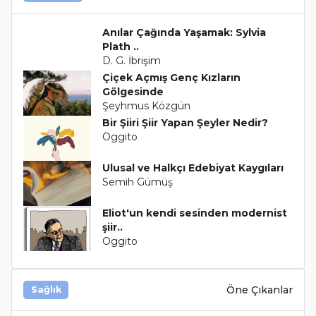
Anılar Çağında Yaşamak: Sylvia
Plath ..
D. G. İbrişim
Çiçek Açmış Genç Kızların
Gölgesinde
Şeyhmus Közgün
Bir Şiiri Şiir Yapan Şeyler Nedir?
Oggito
Ulusal ve Halkçı Edebiyat Kaygıları
Semih Gümüş
Eliot'un kendi sesinden modernist
şiir..
Oggito
Öne Çıkanlar
Sağlık