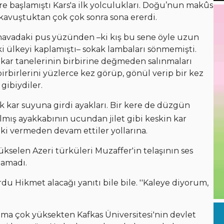
ere başlamıştı Kars'a ilk yolculukları. Doğu’nun makûs
kavuştuktan çok çok sonra sona ererdi.
 havadaki pus yüzünden –ki kış bu sene öyle uzun
ki ülkeyi kaplamıştı– sokak lambaları sönmemişti.
kar tanelerinin birbirine değmeden salınmaları
birbirlerini yüzlerce kez görüp, gönül verip bir kez
gibiydiler.
k kar suyuna girdi ayakları. Bir kere de düzgün
lmış ayakkabının ucundan jilet gibi keskin kar
ki vermeden devam ettiler yollarına.
kselen Azeri türküleri Muzaffer'in telaşının ses
lamadı.
rdu Hikmet alacağı yanıtı bile bile. ''Kaleye diyorum,
ama çok yüksekten Kafkas Üniversitesi'nin devlet