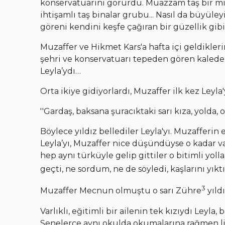
konservatuarını görürdü. Muazzam taş bir mi
ihtişamlı taş binalar grubu... Nasıl da büyüley
göreni kendini keşfe çağıran bir güzellik gib
Muzaffer ve Hikmet Kars'a hafta içi geldikler
şehri ve konservatuarı tepeden gören kalede a
Leyla’ydı…
Orta ikiye gidiyorlardı, Muzaffer ilk kez Leyl
''Gardaş, baksana şuracıktaki sarı kıza, yolda
Böylece yıldız bellediler Leyla'yı. Muzafferin 
Leyla’yı, Muzaffer nice düşündüyse o kadar va
hep aynı türküyle gelip gittiler o bitimli yol
geçti, ne sordum, ne de söyledi, kaşlarını yıktı g
3
Muzaffer Mecnun olmuştu o sarı Zühre
yıldı
Varlıklı, eğitimli bir ailenin tek kızıydı Leyla
Senelerce aynı okulda okumalarına rağmen lise