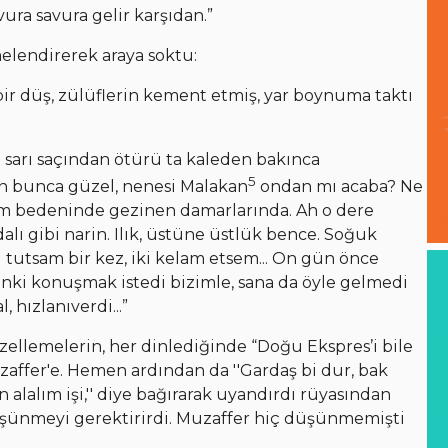
vura savura gelir karşıdan.”
elendirerek araya soktu:
bir düş, zülüflerin kement etmiş, yar boynuma taktı
 sarı saçından ötürü ta kaleden bakınca
5
en bunca güzel, nenesi Malakan
ondan mı acaba? Ne
 tüm bedeninde gezinen damarlarında. Ah o dere
 dalı gibi narin. Ilık, üstüne üstlük bence. Soğuk
ini tutsam bir kez, iki kelam etsem... On gün önce
ki konuşmak istedi bizimle, sana da öyle gelmedi
 hızlanıverdi...”
zellemelerin, her dinlediğinde “Doğu Ekspres’i bile
zaffer'e. Hemen ardından da ''Gardaş bi dur, bak
 alalım işi,'' diye bağırarak uyandırdı rüyasından
üşünmeyi gerektirirdi. Muzaffer hiç düşünmemişti