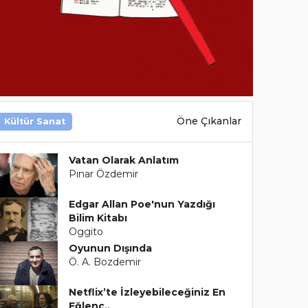
Öne Çıkanlar
Kültür Sanat
Vatan Olarak Anlatım
Pınar Özdemir
Edgar Allan Poe'nun Yazdığı
Bilim Kitabı
Oggito
Oyunun Dışında
Ö. A. Bozdemir
Netflix’te İzleyebileceğiniz En
Eğlenc..