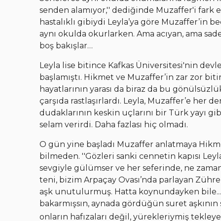
senden alamıyor,'' dediğinde Muzaffer'i fark et
hastalıklı gibiydi Leyla’ya göre Muzaffer’in 
aynı okulda okurlarken. Ama acıyan, ama sad
boş bakışlar…
Leyla lise bitince Kafkas Üniversitesi'nin d
başlamıştı. Hikmet ve Muzaffer’in zar zor biti
hayatlarının yarası da biraz da bu gönülsüzlükt
çarşıda rastlaşırlardı. Leyla, Muzaffer’e her 
dudaklarının keskin uçlarını bir Türk yayı gib
selam verirdi. Daha fazlası hiç olmadı.
O gün yine başladı Muzaffer anlatmaya Hikmet
bilmeden. ''Gözleri sanki cennetin kapısı Leyla
sevgiyle gülümser ve her seferinde, ne zam
teni, bizim Arpaçay Ovası’nda parlayan Zühre
aşk unutulurmuş. Hatta koynundayken bile...
bakarmışsın, aynada gördüğün suret aşkının 
onların hafızaları değil, yürekleriymiş tekley