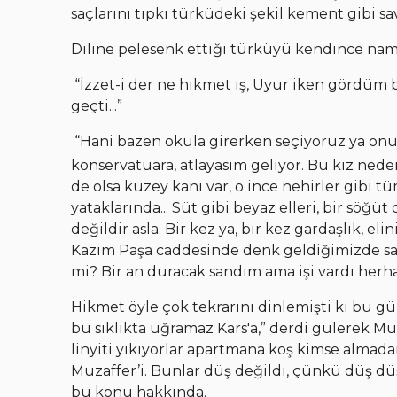
saçlarını tıpkı türküdeki şekil kement gibi sa
Diline pelesenk ettiği türküyü kendince nam
“İzzet-i der ne hikmet iş, Uyur iken gördüm 
geçti...”
“Hani bazen okula girerken seçiyoruz ya onu
konservatuara, atlayasım geliyor. Bu kız ned
de olsa kuzey kanı var, o ince nehirler gibi
yataklarında... Süt gibi beyaz elleri, bir söğüt
değildir asla. Bir kez ya, bir kez gardaşlık, el
Kazım Paşa caddesinde denk geldiğimizde san
mi? Bir an duracak sandım ama işi vardı herhal,
Hikmet öyle çok tekrarını dinlemişti ki bu gü
bu sıklıkta uğramaz Kars'a,” derdi gülerek Mu
linyiti yıkıyorlar apartmana koş kimse almadan
Muzaffer’i. Bunlar düş değildi, çünkü düş d
bu konu hakkında.