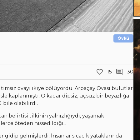
Öykü
15
30
bitimsiz ovayı ikiye bölüyordu. Arpaçay Ovası bulutlar
sle kaplanmıştı. O kadar dipsiz, uçsuz bir beyazlığa
ile olabilirdi.
an belirtisi tilkinin yalnızlığıydı; yaşamak
rce öteden hissedildiği...
gidip gelmişlerdi. İnsanlar sıcacık yataklarında