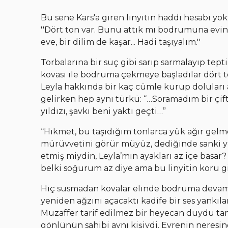
Bu sene Kars'a giren linyitin haddi hesabı yok
''Dört ton var. Bunu attık mı bodrumuna evin, 
eve, bir dilim de kaşar... Hadi taşıyalım.''
Torbalarına bir suç gibi sarıp sarmalayıp tept
kovası ile bodruma çekmeye başladılar dört t
Leyla hakkında bir kaç cümle kurup doluları a
gelirken hep aynı türkü: “…Soramadım bir çi
yıldızı, şavkı beni yaktı geçti…”
“Hikmet, bu taşıdığım tonlarca yük ağır gel
mürüvvetini görür müyüz, dediğinde sanki y
etmiş miydin, Leyla’mın ayakları az içe basa
belki soğurum az diye ama bu linyitin koru gi
Hiç susmadan kovalar elinde bodruma devam e
yeniden ağzını açacaktı kadife bir ses yankıl
Muzaffer tarif edilmez bir heyecan duydu tam
gönlünün sahibi aynı kişiydi. Evrenin neresin