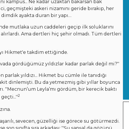
ni kampüs... Ne kadar uzaktan bakarsan bak
ici, geçmişteki askeri nizamını geride bırakıp, her
i dimdik ayakta duran bir yapı…
inde mutlaka uzun caddeleri geçip ilk soluklarını
lırlardı. Ama dertleri hiç şehir olmadı. Tüm dertleri
a'yı Hikmet'e takdim ettiğinde.
, ovada gördüğümüz yıldızlar kadar parlak değil mi?''
en parlak yıldızı... Hikmet bu cümle ile tanıdığı
kit dinlemişti. Bu da yetmezmiş gibi yıllar boyunca
ları. ''Mecnun’um Leyla’mı gördüm, bir kerecik baktı
2
eçti...''
zına.
, başarılı, sevecen, güzelliği ise görece su götürmezdi.
 son sınıfta sıra arkadaşı: ''Şu şapşal da gözünü