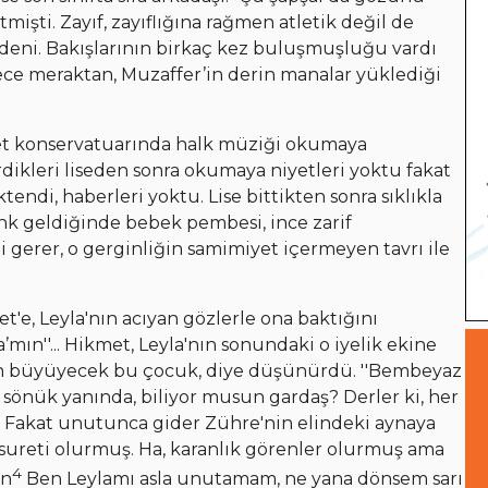
mişti. Zayıf, zayıflığına rağmen atletik değil de
bedeni. Bakışlarının birkaç kez buluşmuşluğu vardı
ece meraktan, Muzaffer’in derin manalar yüklediği
evlet konservatuarında halk müziği okumaya
rdikleri liseden sonra okumaya niyetleri yoktu fakat
endi, haberleri yoktu. Lise bittikten sonra sıklıkla
denk geldiğinde bebek pembesi, ince zarif
i gerer, o gerginliğin samimiyet içermeyen tavrı ile
'e, Leyla'nın acıyan gözlerle ona baktığını
’mın''... Hikmet, Leyla'nın sonundaki o iyelik ekine
an büyüyecek bu çocuk, diye düşünürdü. ''Bembeyaz
 sönük yanında, biliyor musun gardaş? Derler ki, her
 Fakat unutunca gider Zühre'nin elindeki aynaya
sureti olurmuş. Ha, karanlık görenler olurmuş ama
4
en
Ben Leylamı asla unutamam, ne yana dönsem sarı