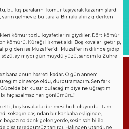
tu, bu kış paralarını kömür taşıyarak kazanmışlardı.
yarın gelmeyiz bu tarafa. Bir rakı alırız giderken
ikleri kömür tozlu kıyafetlerini giydiler. Dört kömür
on kömürü. Küreği Hikmet aldı. Boş kovaları getirip,
lıp giden ise Muzaffer’di. Muzaffer’in dilinde gidip
ft sözü, ay mıydı gün müydü yüzü, sandım ki Zühre
mez bana onun hasreti kadar. O gün annem
üreğim bir serçe oldu, durduramadım. Sen fark
r? Güzelde bir kusur bulacağım diye ne uğraştım
bi hiç azalmaz harı gönlümün...''
tti, boş kovalarla dönmesi hızlı oluyordu. Tam
andı sokağın başından bir kahkaha eşliğinde,
 boğazına denk gelen yerde, sesin sahibi ile
de olsa tereddütsüz tanırdı. Halinden utandı, ne