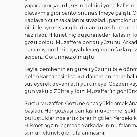
yapacağını şaşırdı, sesin geldiği yöne kafasını
olacakmış gibi pantolonuna silmeye çalıştı. O
kaplayan cılız sakallarını sıvazladı, pantolonun
bir iple ayırmışlar gibi duran güzel burnun 
hazırladı. Hikmet hiç düşünmeden kafasını k
gözü doldu, Muzaffere döndü yüzünü. Arkada
daralmış, gözleri taşıyabileceğinden fazla g
acıdan... Görünmez olmuştu.
Leyla, pembenin en güzeli yüzünü bile dönm
gelen kar tanesini söğüt dalının en narin hali
süsleyerek devam etti yürümeye. Gözden kayb
gün vakti o Zühre yıldızı Muzaffer’in gönlün
Sustu Muzaffer. Gözüne onca yüklenmek âna 
başladı. Her gözyaşı damlası mükemmel şekli 
buluştuklarında artık birer hiçtiler. Yerdeki 
Hikmet ağzını açmadan arkadaşının ufalanması
somun ekmek gibi ufalanmasını…