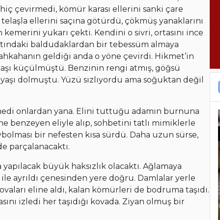
 hiç çevirmedi, kömür karası ellerini sanki çare
 telaşla ellerini saçına götürdü, çökmüş yanaklarını
 kemerini yukarı çekti. Kendini o sivri, ortasını ince
altındaki baldudaklardan bir tebessüm almaya
ahkahanın geldiği anda o yöne çevirdi. Hikmet’in
şı küçülmüştü. Benzinin rengi atmış, göğsü
özyaşı dolmuştu. Yüzü sızlıyordu ama soğuktan değil
edi onlardan yana. Elini tuttuğu adamın burnuna
ne benzeyen eliyle alıp, sohbetini tatlı mimiklerle
olması bir nefesten kısa sürdü. Daha uzun sürse,
de parçalanacaktı.
yapılacak büyük haksızlık olacaktı. Ağlamaya
ile ayrıldı çenesinden yere doğru. Damlalar yerle
kovaları eline aldı, kalan kömürleri de bodruma taşıdı.
nı izledi her taşıdığı kovada. Ziyan olmuş bir