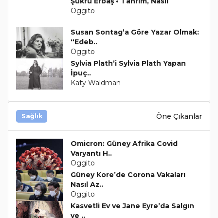
Şükrü Erbaş • Tanrım, Nasıl
Oggito
Susan Sontag’a Göre Yazar Olmak:
“Edeb..
Oggito
Sylvia Plath’i Sylvia Plath Yapan
İpuç..
Katy Waldman
Öne Çıkanlar
Sağlık
Omicron: Güney Afrika Covid
Varyantı H..
Oggito
Güney Kore’de Corona Vakaları
Nasıl Az..
Oggito
Kasvetli Ev ve Jane Eyre’da Salgın
ve ..