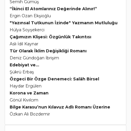
Semih Gümüş
“İkinci El Atomlarınız Değerinde Alınır!”
Ergin Ozan Ekşioğlu
"Yazınsal Tutkunun İzinde" Yazmanın Mutluluğu
Hülya Soyşekerci
Çağımızın Klişesi: Özgünlük Takıntısı
Aslı İdil Kaynar
Tür Olarak İklim Değişikliği Romanı
Deniz Gündoğan İbrişim
Edebiyat ve...
Şükrü Erbaş
Özgeci Bir Özge Denemeci: Salâh Birsel
Haydar Ergülen
Korona ve Zaman
Gönül Kıvılcım
Bilge Karasu’nun Kılavuz Adlı Romanı Üzerine
Özkan Ali Bozdemir