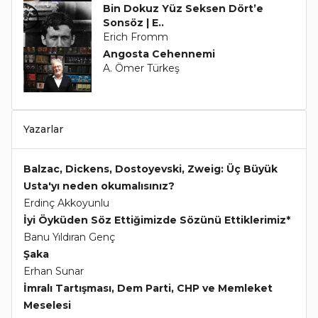
Bin Dokuz Yüz Seksen Dört’e
Sonsöz | E..
Erich Fromm
Angosta Cehennemi
A. Ömer Türkeş
Yazarlar
Balzac, Dickens, Dostoyevski, Zweig: Üç Büyük
Usta'yı neden okumalısınız?
Erdinç Akkoyunlu
İyi Öyküden Söz Ettiğimizde Sözünü Ettiklerimiz*
Banu Yıldıran Genç
Şaka
Erhan Sunar
İmralı Tartışması, Dem Parti, CHP ve Memleket
Meselesi