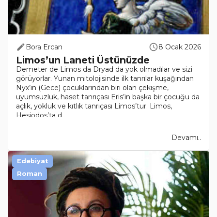
Bora Ercan
8 Ocak 2026
Limos’un Laneti Üstünüzde
Demeter de Limos da Dryad da yok olmadılar ve sizi
görüyorlar. Yunan mitolojisinde ilk tanrılar kuşağından
Nyx’in (Gece) çocuklarından biri olan çekişme,
uyumsuzluk, haset tanrıçası Eris’in başka bir çocuğu da
açlık, yokluk ve kıtlık tanrıçası Limos’tur. Limos,
Hesiodos’ta d..
Devamı..
Edebiyat
Roman