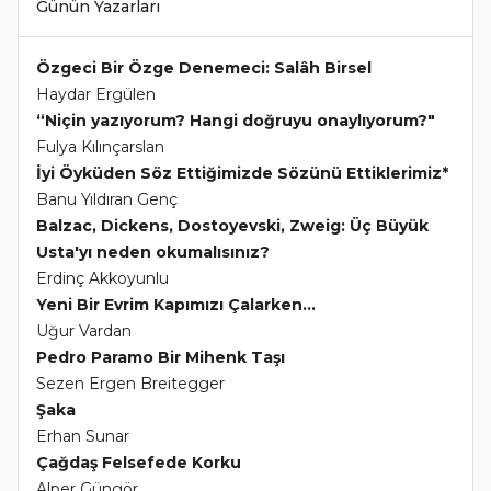
Günün Yazarları
Özgeci Bir Özge Denemeci: Salâh Birsel
Haydar Ergülen
“Niçin yazıyorum? Hangi doğruyu onaylıyorum?"
Fulya Kılınçarslan
İyi Öyküden Söz Ettiğimizde Sözünü Ettiklerimiz*
Banu Yıldıran Genç
Balzac, Dickens, Dostoyevski, Zweig: Üç Büyük
Usta'yı neden okumalısınız?
Erdinç Akkoyunlu
Yeni Bir Evrim Kapımızı Çalarken...
Uğur Vardan
Pedro Paramo Bir Mihenk Taşı
Sezen Ergen Breitegger
Şaka
Erhan Sunar
Çağdaş Felsefede Korku
Alper Güngör