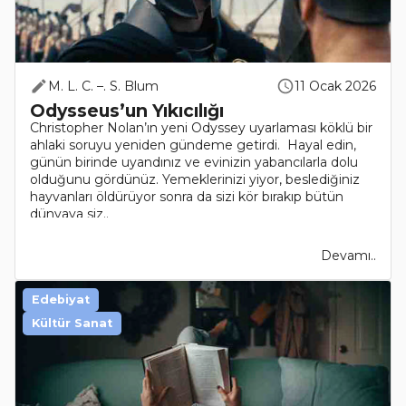
M. L. C. –. S. Blum
11 Ocak 2026
Odysseus’un Yıkıcılığı
Christopher Nolan’ın yeni Odyssey uyarlaması köklü bir
ahlaki soruyu yeniden gündeme getirdi. Hayal edin,
günün birinde uyandınız ve evinizin yabancılarla dolu
olduğunu gördünüz. Yemeklerinizi yiyor, beslediğiniz
hayvanları öldürüyor sonra da sizi kör bırakıp bütün
dünyaya siz..
Devamı..
Edebiyat
Kültür Sanat