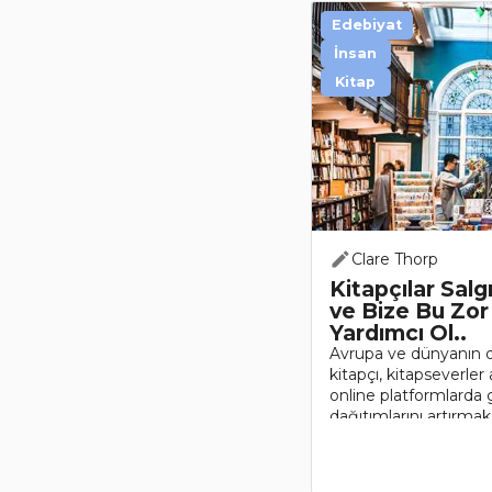
Edebiyat
İnsan
Kitap
Clare Thorp
Kitapçılar Salg
ve Bize Bu Zor
Yardımcı Ol..
Avrupa ve dünyanın d
kitapçı, kitapseverle
online platformlarda 
dağıtımlarını artırmak 
Hepsi, kitapların insanl