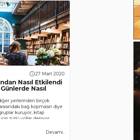
27 Mart 2020
ından Nasıl Etkilendi
 Günlerde Nasıl
iğer yerlerinden birçok
r arasındaki bağ kopmasın diye
gruplar kuruyor, kitap
için türlü yollar deniyor.
arı..
Devamı..