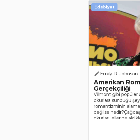
Edebiyat
Emily D. Johnson
Amerikan Roma
Gerçekçiliği
Vilmont gibi popüler 
okurlara sunduğu şe
romantizminin alameti
değilse nedir?Çağda
okurları, ellerine aldık
kadar mutlu yaşadı..