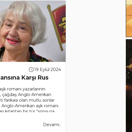
19 Eylül 2024
nsına Karşı Rus
aşk romanı yazarlarının
y, çağdaş Anglo-Amerikan
 farikası olan mutlu sonlar
ş Anglo-Amerikan aşk romanı
ları kitaptan bir tür “sonsuza
Devamı..