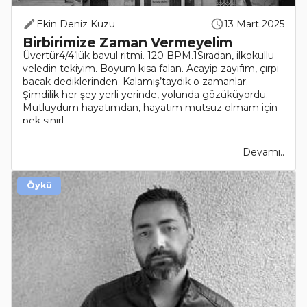
Ekin Deniz Kuzu
13 Mart 2025
Birbirimize Zaman Vermeyelim
Üvertür4/4’lük bavul ritmi. 120 BPM.1Sıradan, ilkokullu
veledin tekiyim. Boyum kısa falan. Acayip zayıfım, çırpı
bacak dediklerinden. Kalamış’taydık o zamanlar.
Şimdilik her şey yerli yerinde, yolunda gözüküyordu.
Mutluydum hayatımdan, hayatım mutsuz olmam için
pek sınırl..
Devamı..
Öykü