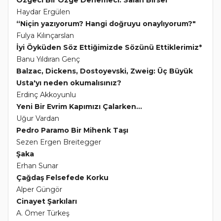
Özgeci Bir Özge Denemeci: Salâh Birsel
Haydar Ergülen
“Niçin yazıyorum? Hangi doğruyu onaylıyorum?"
Fulya Kılınçarslan
İyi Öyküden Söz Ettiğimizde Sözünü Ettiklerimiz*
Banu Yıldıran Genç
Balzac, Dickens, Dostoyevski, Zweig: Üç Büyük
Usta'yı neden okumalısınız?
Erdinç Akkoyunlu
Yeni Bir Evrim Kapımızı Çalarken...
Uğur Vardan
Pedro Paramo Bir Mihenk Taşı
Sezen Ergen Breitegger
Şaka
Erhan Sunar
Çağdaş Felsefede Korku
Alper Güngör
Cinayet Şarkıları
A. Ömer Türkeş