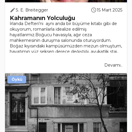
S. E. Breitegger
15 Mart 2025
Kahramanın Yolculuğu
İrlanda Defteri’ni aynı anda bir büyüme kitabı gibi de
okuyorum, romanlarla idealize edilmiş
hayatlarımız.Boğucu havasıyla, ağır ceza
mahkemesinin duruşma salonunda oturuyordum.
Boğaz kıyısındaki kampüsümüzden mezun olmuştum,
hayatımın yüz seksen derece değiştiği, avukatlık staj..
Devamı..
Öykü