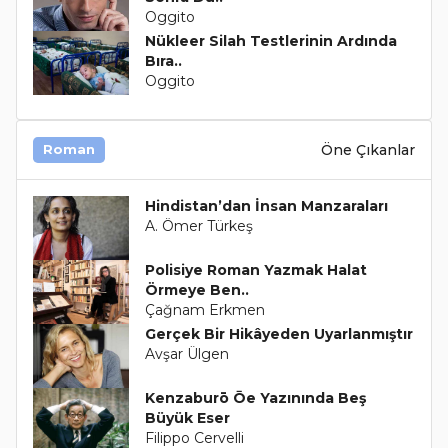
Oggito
Nükleer Silah Testlerinin Ardında
Bıra..
Oggito
Öne Çıkanlar
Roman
Hindistan’dan İnsan Manzaraları
A. Ömer Türkeş
Polisiye Roman Yazmak Halat
Örmeye Ben..
Çağnam Erkmen
Gerçek Bir Hikâyeden Uyarlanmıştır
Avşar Ülgen
Kenzaburō Ōe Yazınında Beş
Büyük Eser
Filippo Cervelli