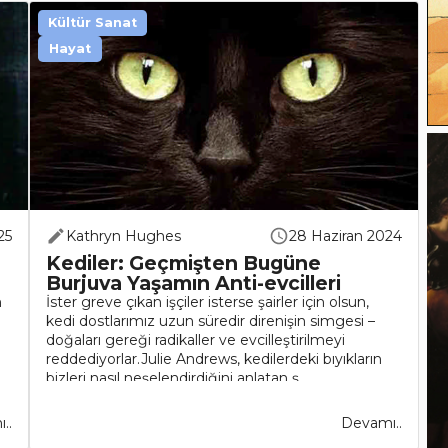
Kültür Sanat
Hayat
25
Kathryn Hughes
28 Haziran 2024
Kediler: Geçmişten Bugüne
Burjuva Yaşamın Anti-evcilleri
n
İster greve çıkan işçiler isterse şairler için olsun,
e
kedi dostlarımız uzun süredir direnişin simgesi –
doğaları gereği radikaller ve evcilleştirilmeyi
reddediyorlar.Julie Andrews, kedilerdeki bıyıkların
bizleri nasıl neşelendirdiğini anlatan ş..
..
Devamı..