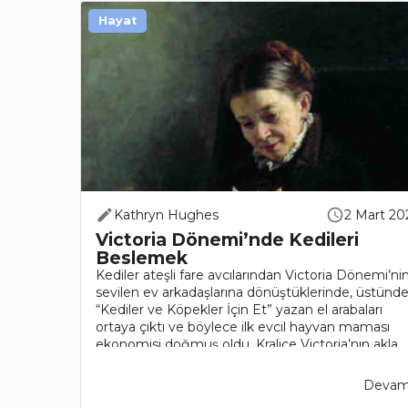
Hayat
Kathryn Hughes
2 Mart 20
Victoria Dönemi’nde Kedileri
Beslemek
Kediler ateşli fare avcılarından Victoria Dönemi’ni
sevilen ev arkadaşlarına dönüştüklerinde, üstünd
“Kediler ve Köpekler İçin Et” yazan el arabaları
ortaya çıktı ve böylece ilk evcil hayvan maması
ekonomisi doğmuş oldu. Kraliçe Victoria’nın akla
hayale gelmeye..
Devamı