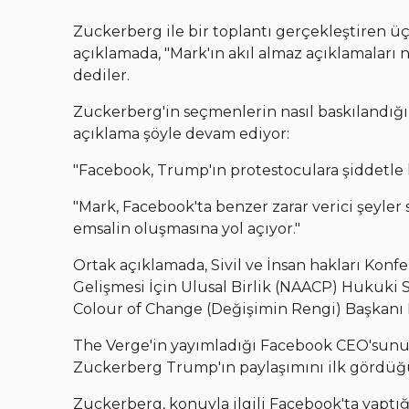
Zuckerberg ile bir toplantı gerçekleştiren üç
açıklamada, "Mark'ın akıl almaz açıklamaları 
dediler.
Zuckerberg'in seçmenlerin nasıl baskılandığı
açıklama şöyle devam ediyor:
"Facebook, Trump'ın protestoculara şiddetle k
"Mark, Facebook'ta benzer zarar verici şeyler s
emsalin oluşmasına yol açıyor."
Ortak açıklamada, Sivil ve İnsan hakları Konfe
Gelişmesi İçin Ulusal Birlik (NAACP) Hukuki 
Colour of Change (Değişimin Rengi) Başkanı 
The Verge'in yayımladığı Facebook CEO'sunun
Zuckerberg Trump'ın paylaşımını ilk gördüğ
Zuckerberg, konuyla ilgili Facebook'ta yaptığ