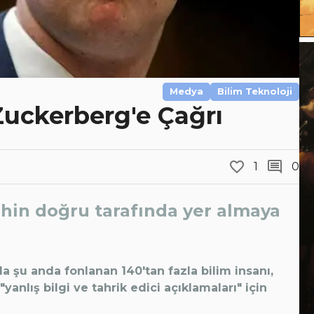
Medya
Bilim Teknoloji
Zuckerberg'e Çağrı
1
0
ihin doğru tarafında yer almaya
 şu anda fonlanan 140'tan fazla bilim insanı,
nlış bilgi ve tahrik edici açıklamaları" için