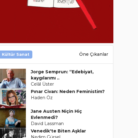
Öne Çıkanlar
Kültür Sanat
Jorge Semprun: “Edebiyat,
kaygılarımı ..
Celâl Üster
Pınar Civan: Neden Feministim?
Haden Öz
Jane Austen Niçin Hiç
Evlenmedi?
David Lassman
Venedik'te Biten Aşklar
Nedim Gürsel