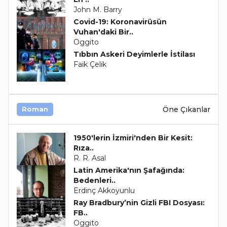
John M. Barry
Covid-19: Koronavirüsün
Vuhan'daki Bir..
Oggito
Tıbbın Askeri Deyimlerle İstilası
Faik Çelik
Öne Çıkanlar
Roman
1950'lerin İzmiri'nden Bir Kesit:
Rıza..
R. R. Asal
Latin Amerika'nın Şafağında:
Bedenleri..
Erdinç Akkoyunlu
Ray Bradbury’nin Gizli FBI Dosyası:
FB..
Oggito