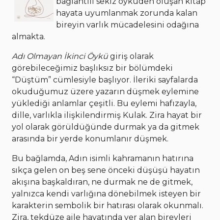
bağlantılı sekiz öyküden oluşan kitap
hayata uyumlanmak zorunda kalan
bireyin varlık mücadelesini odağına
almakta.
Adı Olmayan İkinci Öykü
giriş olarak
görebileceğimiz başlıksız bir bölümdeki
“Düştüm” cümlesiyle başlıyor. İleriki sayfalarda
okuduğumuz üzere yazarın düşmek eylemine
yüklediği anlamlar çeşitli. Bu eylemi hafızayla,
dille, varlıkla ilişkilendirmiş Kulak. Zira hayat bir
yol olarak görüldüğünde durmak ya da gitmek
arasında bir yerde konumlanır düşmek.
Bu bağlamda, Adın isimli kahramanın hatırına
sıkça gelen on beş sene önceki düşüşü hayatın
akışına başkaldıran, ne durmak ne de gitmek,
yalnızca kendi varlığına dönebilmek isteyen bir
karakterin sembolik bir hatırası olarak okunmalı.
Zira, tekdüze aile hayatında yer alan bireyleri