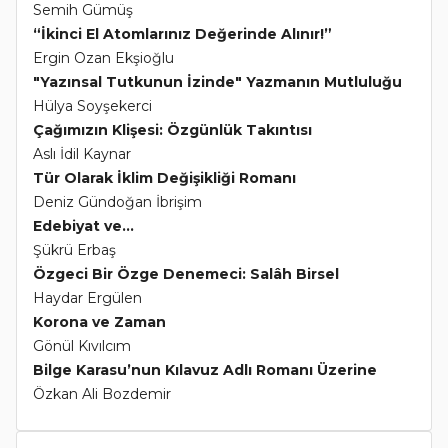
Semih Gümüş
“İkinci El Atomlarınız Değerinde Alınır!”
Ergin Ozan Ekşioğlu
"Yazınsal Tutkunun İzinde" Yazmanın Mutluluğu
Hülya Soyşekerci
Çağımızın Klişesi: Özgünlük Takıntısı
Aslı İdil Kaynar
Tür Olarak İklim Değişikliği Romanı
Deniz Gündoğan İbrişim
Edebiyat ve...
Şükrü Erbaş
Özgeci Bir Özge Denemeci: Salâh Birsel
Haydar Ergülen
Korona ve Zaman
Gönül Kıvılcım
Bilge Karasu’nun Kılavuz Adlı Romanı Üzerine
Özkan Ali Bozdemir