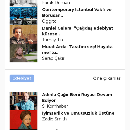
Faruk Duman
Contemporary Istanbul Vakfı ve
Borusan..
Oggito
Daniel Galera: “Çağdaş edebiyat
kürese..
Tümay Tin
Murat Arda: Tarafını seç! Hayata
meftu..
Serap Çakır
Öne Çıkanlar
Edebiyat
Adınla Çağır Beni Rüyası Devam
Ediyor
S. Kornhaber
İyimserlik ve Umutsuzluk Üstüne
Zadie Smith