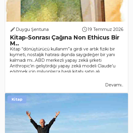
Duygu Şentuna
19 Temmuz 2026
Kitap-Sonrası Çağına Non Ethicus Bir
M..
Kitap “dönüştürücü kullanım”a girdi ve artık fiziki bir
kıymeti, nostaljik hatırası dışında saygıdeğer bir yanı
kalmadı mı…ABD merkezli yapay zekâ şirketi
Anthropic’in geliştirdiği yapay zekâ modeli Claude’u
eğitmek için milyonlarca basılı kitabı satın alı..
Devamı..
Kitap