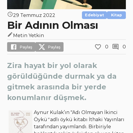
29 Temmuz 2022
Edebiyat
Kitap
Bir Adının Olması
Metin Yetkin
0
0
Paylaş
Paylaş
Zira hayat bir yol olarak
görüldüğünde durmak ya da
gitmek arasında bir yerde
konumlanır düşmek.
Aynur Kulak’ın "Adı Olmayan İkinci
Öykü
"
adlı öykü kitabı İthaki Yayınları
tarafından yayımlandı. Birbiriyle