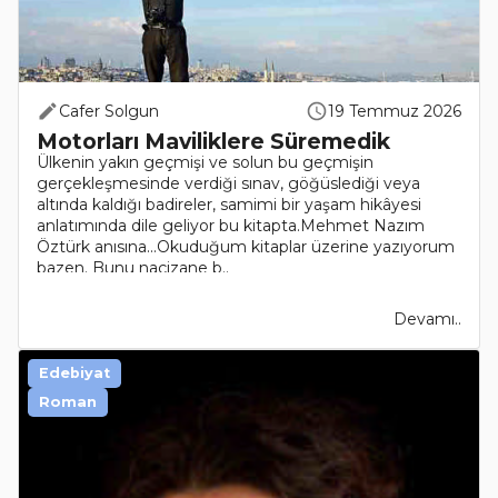
Cafer Solgun
19 Temmuz 2026
Motorları Maviliklere Süremedik
Ülkenin yakın geçmişi ve solun bu geçmişin
gerçekleşmesinde verdiği sınav, göğüslediği veya
altında kaldığı badireler, samimi bir yaşam hikâyesi
anlatımında dile geliyor bu kitapta.Mehmet Nazım
Öztürk anısına...Okuduğum kitaplar üzerine yazıyorum
bazen. Bunu naçizane b..
Devamı..
Edebiyat
Roman