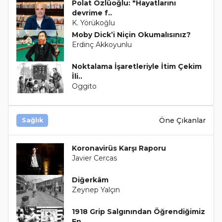
Polat Özlüoğlu: "Hayatlarını
devrime f..
K. Yörükoğlu
Moby Dick’i Niçin Okumalısınız?
Erdinç Akkoyunlu
Noktalama İşaretleriyle İtim Çekim
İli..
Oggito
Öne Çıkanlar
Sağlık
Koronavirüs Karşı Raporu
Javier Cercas
Diğerkâm
Zeynep Yalçın
1918 Grip Salgınından Öğrendiğimiz
En ..