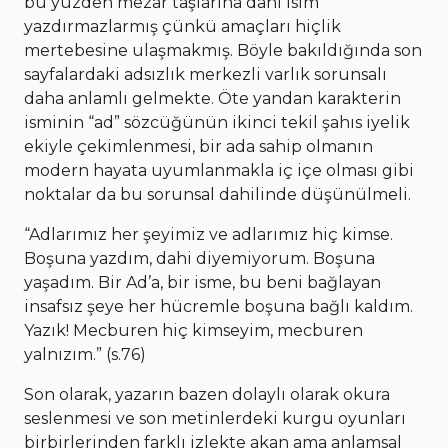
bu yüzden mezar taşlarına dahi isim
yazdırmazlarmış çünkü amaçları hiçlik
mertebesine ulaşmakmış. Böyle bakıldığında son
sayfalardaki adsızlık merkezli varlık sorunsalı
daha anlamlı gelmekte. Öte yandan karakterin
isminin “ad” sözcüğünün ikinci tekil şahıs iyelik
ekiyle çekimlenmesi, bir ada sahip olmanın
modern hayata uyumlanmakla iç içe olması gibi
noktalar da bu sorunsal dahilinde düşünülmeli.
“Adlarımız her şeyimiz ve adlarımız hiç kimse.
Boşuna yazdım, dahi diyemiyorum. Boşuna
yaşadım. Bir Ad’a, bir isme, bu beni bağlayan
insafsız şeye her hücremle boşuna bağlı kaldım.
Yazık! Mecburen hiç kimseyim, mecburen
yalnızım.” (s.76)
Son olarak, yazarın bazen dolaylı olarak okura
seslenmesi ve son metinlerdeki kurgu oyunları
birbirlerinden farklı izlekte akan ama anlamsal