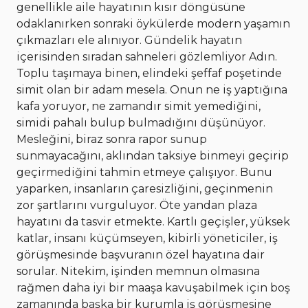
genellikle aile hayatının kısır döngüsüne
odaklanırken sonraki öykülerde modern yaşamın
çıkmazları ele alınıyor. Gündelik hayatın
içerisinden sıradan sahneleri gözlemliyor Adın.
Toplu taşımaya binen, elindeki şeffaf poşetinde
simit olan bir adam mesela. Onun ne iş yaptığına
kafa yoruyor, ne zamandır simit yemediğini,
simidi pahalı bulup bulmadığını düşünüyor.
Mesleğini, biraz sonra rapor sunup
sunmayacağını, aklından taksiye binmeyi geçirip
geçirmediğini tahmin etmeye çalışıyor. Bunu
yaparken, insanların çaresizliğini, geçinmenin
zor şartlarını vurguluyor. Öte yandan plaza
hayatını da tasvir etmekte. Kartlı geçişler, yüksek
katlar, insanı küçümseyen, kibirli yöneticiler, iş
görüşmesinde başvuranın özel hayatına dair
sorular. Nitekim, işinden memnun olmasına
rağmen daha iyi bir maaşa kavuşabilmek için boş
zamanında başka bir kurumla iş görüşmesine