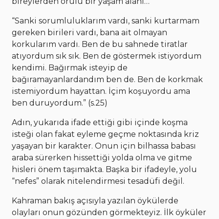
bireylerden örülü bir yaşam alanı…
“Sanki sorumluluklarım vardı, sanki kurtarmam
gereken birileri vardı, bana ait olmayan
korkularım vardı. Ben de bu sahnede tiratlar
atıyordum sık sık. Ben de göstermek istiyordum
kendimi. Bağırmak isteyip de
bağıramayanlardandım ben de. Ben de korkmak
istemiyordum hayattan. İçim koşuyordu ama
ben duruyordum.” (s.25)
Adın, yukarıda ifade ettiği gibi içinde koşma
isteği olan fakat eyleme geçme noktasında kriz
yaşayan bir karakter. Onun için bilhassa babası
araba sürerken hissettiği yolda olma ve gitme
hisleri önem taşımakta. Başka bir ifadeyle, yolu
“nefes” olarak nitelendirmesi tesadüfi değil.
Kahraman bakış açısıyla yazılan öykülerde
olayları onun gözünden görmekteyiz. İlk öyküler