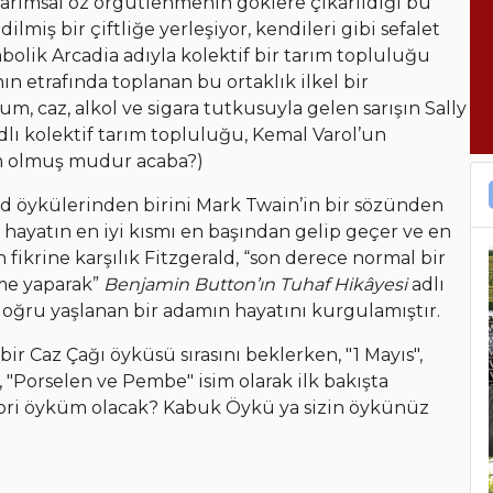
tarımsal öz örgütlenmenin göklere çıkarıldığı bu
edilmiş bir çiftliğe yerleşiyor, kendileri gibi sefalet
bolik Arcadia adıyla kolektif bir tarım topluluğu
ın etrafında toplanan bu ortaklık ilkel bir
, caz, alkol ve sigara tutkusuyla gelen sarışın Sally
dlı kolektif tarım topluluğu, Kemal Varol’un
am olmuş mudur acaba?)
ald öykülerinden birini Mark Twain’in bir sözünden
i hayatın en iyi kısmı en başından gelip geçer ve en
 fikrine karşılık Fitzgerald, “son derece normal bir
me yaparak”
Benjamin Button’ın Tuhaf Hikâyesi
adlı
oğru yaşlanan bir adamın hayatını kurgulamıştır.
 Caz Çağı öyküsü sırasını beklerken, "1 Mayıs",
, "Porselen ve Pembe" isim olarak ilk bakışta
vori öyküm olacak? Kabuk Öykü ya sizin öykünüz