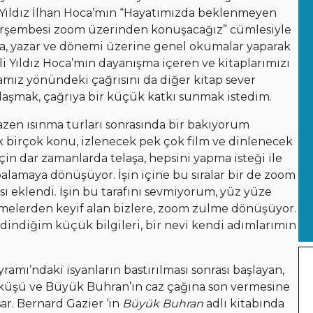
ği Yıldız İlhan Hoca’mın “Hayatımızda beklenmeyen
 perşembesi zoom üzerinden konuşacağız” cümlesiyle
a, yazar ve dönemi üzerine genel okumalar yaparak
i Yıldız Hoca’mın dayanışma içeren ve kitaplarımızı
mız yönündeki çağrısını da diğer kitap sever
ylaşmak, çağrıya bir küçük katkı sunmak istedim.
zen ısınma turları sonrasında bir bakıyorum
cak birçok konu, izlenecek pek çok film ve dinlenecek
için dar zamanlarda telaşa, hepsini yapma isteği ile
alamaya dönüşüyor. İşin içine bu sıralar bir de zoom
eklendi. İşin bu tarafını sevmiyorum, yüz yüze
şmelerden keyif alan bizlere, zoom zulme dönüşüyor.
indiğim küçük bilgileri, bir nevi kendi adımlarımın
ayramı’ndaki isyanların bastırılması sonrası başlayan,
öküşü ve Büyük Buhran’ın caz çağına son vermesine
ar. Bernard Gazier ‘in
Büyük Buhran
adlı kitabında