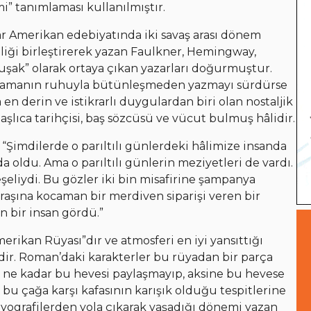
” tanımlaması kullanılmıştır.
lar Amerikan edebiyatında iki savaş arası dönem
nliği birleştirerek yazan Faulkner, Hemingway,
 kuşak” olarak ortaya çıkan yazarları doğurmuştur.
ı zamanın ruhuyla bütünleşmeden yazmayı sürdürse
 en derin ve istikrarlı duygulardan biri olan nostaljik
başlıca tarihçisi, baş sözcüsü ve vücut bulmuş hâlidir.
: “Şimdilerde o parıltılı günlerdeki hâlimize insanda
oldu. Ama o parıltılı günlerin meziyetleri de vardı.
eliydi. Bu gözler iki bin misafirine şampanya
raşına kocaman bir merdiven siparişi veren bir
an bir insan gördü.”
merikan Rüyası”dır ve atmosferi en iyi yansıttığı
ir. Roman’daki karakterler bu rüyadan bir parça
r ne kadar bu hevesi paylaşmayıp, aksine bu hevese
 bu çağa karşı kafasının karışık olduğu tespitlerine
iyografilerden yola çıkarak yaşadığı dönemi yazan