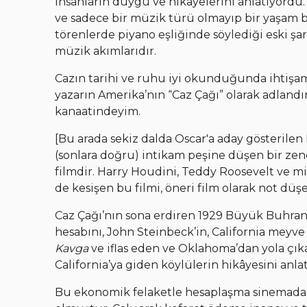
insanların duygu ve hikâyelerini anlatıyordu.
ve sadece bir müzik türü olmayıp bir yaşam bi
törenlerde piyano eşliğinde söylediği eski şa
müzik akımlarıdır.
Cazın tarihi ve ruhu iyi okunduğunda ihtişam v
yazarın Amerika’nın “Caz Çağı” olarak adlandı
kanaatindeyim.
[Bu arada sekiz dalda Oscar'a aday gösterilen R
(sonlara doğru) intikam peşine düşen bir zenci
filmdir. Harry Houdini, Teddy Roosevelt ve mi
de kesişen bu filmi, öneri film olarak not düş
Caz Çağı’nın sona erdiren 1929 Büyük Buhran sonr
hesabını, John Steinbeck’in, California meyv
Kavga
ve iflas eden ve Oklahoma’dan yola çıka
California’ya giden köylülerin hikâyesini anl
Bu ekonomik felaketle hesaplaşma sinemada