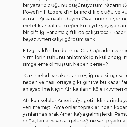
bir yazar olduğunu düşünüyorum. Yazarın
C
Powel’ın Fitzgerald’ın bilinç dili olduğu ve
yansıttığı kanaatindeyim. Öykünün bir yerinde
meteliksiz kalırsam eğer kuzeyde yaşayan a
bir çiftliği var ama çiftlikte çalıştıracak kad
beyaz Amerikalıyı gördüm sanki.
Fitzgerald’ın bu döneme Caz Çağı adını verm
Yirmilerin ruhunu anlatmak için kullandığı m
simgeleme olmuştur. Neden dersek?
"Caz, melodi ve akortların eşliğinde simgese
neden ve nasıl ortaya çıktığını ve bu kadar fa
anlayabilmek için Afrikalıların kölelik Ameri
Afrikalı köleler Amerika’ya getirildiklerinde y
verilmemişti. Ama onlar topraklarından kopar
yanlarına alarak Amerika’ya gelmişlerdi. Pamuk
doğaçlama ve vokal geleneğine sahip şarkılar