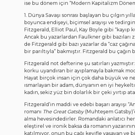
ise bu dönem için “Modern Kapitalizm Dönemi
1. Dünya Savaşı sonrası başlayan bu çılgın yıl
boyunca endişeyi, biçimsel arayışı ve tedirgi
Fitzgerald, Elliot Paul, Kay Boyle gibi “kayıp
Ancak bu yazarlardan Faulkner gibi bazılar
de Fitzgerald gibi bazı yazarlar da “caz çağına
bir parıltıyla” bakmıştır. Fitzgerald bu çağın 
Fitzgerald not defterine şu satırları yazmıştır
korku uyandıran bir ayıplamayla bakmak moda 
Hayat birçok insan için çok daha büyük ve neş
ısmarlayan bir adam, dünyanın en iyi heykeltı
kadın, sekiz yüz bin dolarlık bir çeki yırtıp at
Fitzgerald’ın maddi ve edebi başarı arayışı “A
romanı
The Great Gatsby
(Muhteşem Gatsby)’d
alma hevesindedirler. Romandaki anlatıcı he
eleştirel ve ironik baksa da romanın yazarının
katılmıyor, onun bu çağı keyifle yaşayan ve b