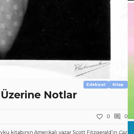
Edebiyat
Kitap
 Üzerine Notlar
0
0
 kitabının Amerikalı yazar Scott Fitzgerald’ın
Caz