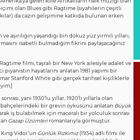
 Amerika’ya gelen köle Afrikalıların halk müziği olan
çimi olan Blues gibi Ragtime (siyahilerin çeşitli
rkılar) da cazın gelişimine katkıda bulunan erken
e aşırılığın yaşandığı bin dokuz yüz yirmili yılları,
rmasını isabetli bulmadığım fikrini paylaşacağınız
agtime filmi, taşralı bir New York ailesiyle adalet ve
 piyanistin hayatlarını anlatan 1981 yapımı bir
mar Stanford White gibi gerçek tarihsel kişiliklerle
eyim.]
ası, yani 1930’lu yıllar, 1920’li yıllarla olan
e bahçelerindeki bir grevin öyküsünü anlatan
Büyük
rak iş bulabilmek için maceralı bir yolculuk sonrası
atan
Gazap Üzümleri
romanlarıyla görmüştür.
 King Vidor’un
Günlük Rızkımız
(1934) adlı filmi ile