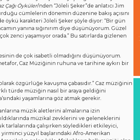
az Çağı Öyküleri
’nden “Jöleli Şeker”de anlatıcı Jim
 kurduğu cümlelerin dönemin düzenine bakış açısını
 öykü karakteri Jöleli Şeker şöyle diyor: “Bir gün
mcamın yanına sığınırım diye düşünüyorum. Güzel
ar çok zenci yaşamıyor orada.” Bu satırlarda gizlenen
esinin de çok isabetli olmadığını düşünüyorum.
etafor, Caz Müziğinin ruhuna ve tarihine aykırı bir
l olarak özgürlüğe kavuşma çabasıdır.” Caz müziğinin
rklı türde müziğin nasıl bir araya geldiğini
ka’sındaki yaşamlarına göz atmak gerekir.
anlarına müzik aletlerini almalarına izin
ıldıklarında müzikal zevklerini ve geleneklerini
 tarlalarında çalışırken söyledikleri etkileyici,
 yirminci yüzyıl başlarındaki Afro-Amerikan