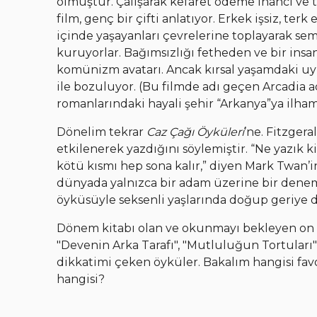
olmuştur. Çalışarak kefaret ödeme inancı ve 
film, genç bir çifti anlatıyor. Erkek işsiz, terk 
içinde yaşayanları çevrelerine toplayarak sem
kuruyorlar. Bağımsızlığı fetheden ve bir insan
komünizm avatarı. Ancak kırsal yaşamdaki uyum
ile bozuluyor. (Bu filmde adı geçen Arcadia a
romanlarındaki hayali şehir “Arkanya”ya ilh
Dönelim tekrar
Caz Çağı Öyküleri
’ne. Fitzger
etkilenerek yazdığını söylemiştir. “Ne yazık k
kötü kısmı hep sona kalır,” diyen Mark Twan’in
dünyada yalnızca bir adam üzerine bir dene
öyküsüyle seksenli yaşlarında doğup geriye d
Dönem kitabı olan ve okunmayı bekleyen on bir
"Devenin Arka Tarafı", "Mutluluğun Tortuları"
dikkatimi çeken öyküler. Bakalım hangisi fa
hangisi?