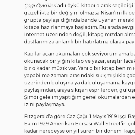
Çağı Öyküleri
adlı öykü kitabı olarak seçildi
güzellikte bir değişim olmazsa Nisan’ın ilk
grupta paylaşıldığında bende uyanan merakl
kitaba hazırlanmaya başladım. Bu arada sevgil
internet üzerinden değil, kitapçımızdan alma
dostlarımıza anlamlı bir hatırlatma olarak pa
Kapılar açan okumaları çok seviyorum ama ba
okunacak bir yığın kitap ve yazar, araştırıla
bir o kadar müzik var. Yani o bir kitap benim 
yapabilme zamanı arasındaki sıkışmışlıkla çab
üzerinden buluşma ya da buluşamama kaygısı 
paylaşımdan, araya sıkışan esprilerden, gülü
Şimdi gelelim yaptığım genel okumalardan ed
izini paylaşmaya.
Fitzgerald’a göre Caz Çağı, 1 Mayıs 1919 İşçi B
Ekim 1929 Amerikan Borsası Wall Street’in ç
kadar neredeyse on yıl süren bir dönemi kaps