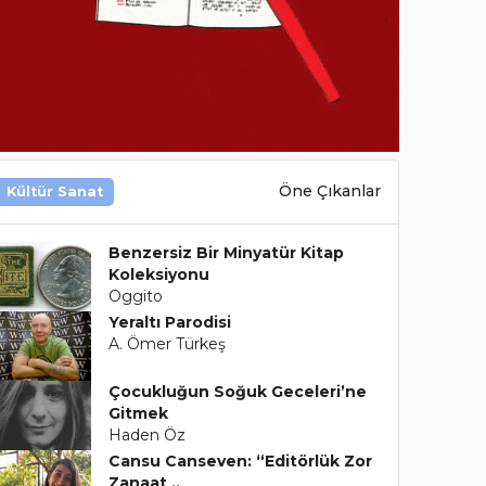
Öne Çıkanlar
Kültür Sanat
Benzersiz Bir Minyatür Kitap
Koleksiyonu
Oggito
Yeraltı Parodisi
A. Ömer Türkeş
Çocukluğun Soğuk Geceleri’ne
Gitmek
Haden Öz
Cansu Canseven: “Editörlük Zor
Zanaat ..