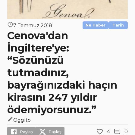
7 Temmuz 2018
Ne Haber
Tarih
Cenova'dan
İngiltere'ye:
“Sözünüzü
tutmadınız,
bayrağınızdaki haçın
kirasını 247 yıldır
ödemiyorsunuz.”
Oggito
4
0
Paylaş
Paylaş