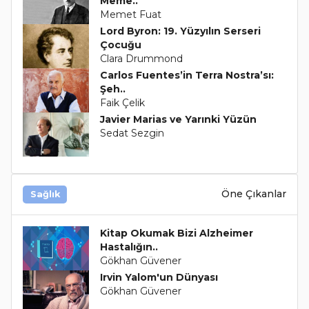
Meme..
Memet Fuat
Lord Byron: 19. Yüzyılın Serseri
Çocuğu
Clara Drummond
Carlos Fuentes’in Terra Nostra’sı:
Şeh..
Faik Çelik
Javier Marias ve Yarınki Yüzün
Sedat Sezgin
Öne Çıkanlar
Sağlık
Kitap Okumak Bizi Alzheimer
Hastalığın..
Gökhan Güvener
Irvin Yalom'un Dünyası
Gökhan Güvener