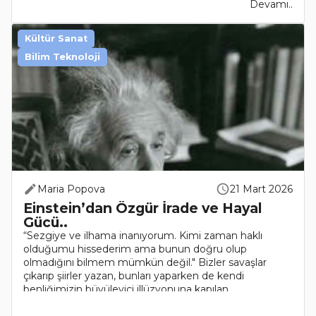
Devamı..
Kültür Sanat
Bilim Teknoloji
Maria Popova
21 Mart 2026
Einstein’dan Özgür İrade ve Hayal
Gücü..
“Sezgiye ve ilhama inanıyorum. Kimi zaman haklı
olduğumu hissederim ama bunun doğru olup
olmadığını bilmem mümkün değil." Bizler savaşlar
çıkarıp şiirler yazan, bunları yaparken de kendi
benliğimizin büyüleyici illüzyonuna kapılan
biyokimyasal..