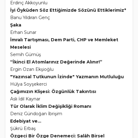
Erdinç Akkoyunlu
İyi Öyküden Söz Ettiğimizde Sözünü Ettiklerimiz*
Banu Yıldıran Genç
Şaka
Erhan Sunar
İmralı Tartışması, Dem Parti, CHP ve Memleket
Meselesi
Semih Gümüş
“İkinci El Atomlarınız Değerinde Alınır!”
Ergin Ozan Ekşioğlu
"Yazınsal Tutkunun İzinde" Yazmanın Mutluluğu
Hülya Soyşekerci
Çağımızın Klişesi: Özgünlük Takıntısı
Aslı İdil Kaynar
Tür Olarak İklim Değişikliği Romanı
Deniz Gündoğan İbrişim
Edebiyat ve...
Şükrü Erbaş
Özgeci Bir Özge Denemeci: Salâh Birsel