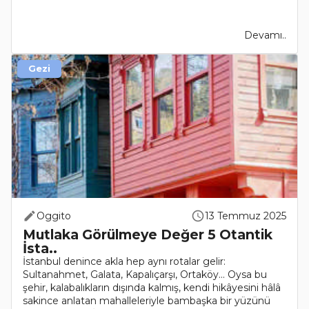
Devamı..
Gezi
Oggito
13 Temmuz 2025
Mutlaka Görülmeye Değer 5 Otantik
İsta..
İstanbul denince akla hep aynı rotalar gelir:
Sultanahmet, Galata, Kapalıçarşı, Ortaköy... Oysa bu
şehir, kalabalıkların dışında kalmış, kendi hikâyesini hâlâ
sakince anlatan mahalleleriyle bambaşka bir yüzünü