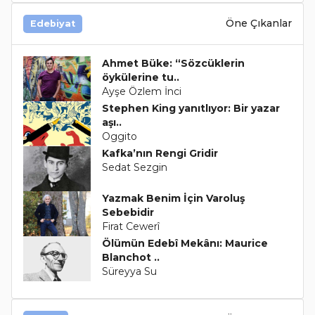
Öne Çıkanlar
Edebiyat
Ahmet Büke: “Sözcüklerin
öykülerine tu..
Ayşe Özlem İnci
Stephen King yanıtlıyor: Bir yazar
aşı..
Oggito
Kafka’nın Rengi Gridir
Sedat Sezgin
Yazmak Benim İçin Varoluş
Sebebidir
Firat Cewerî
Ölümün Edebî Mekânı: Maurice
Blanchot ..
Süreyya Su