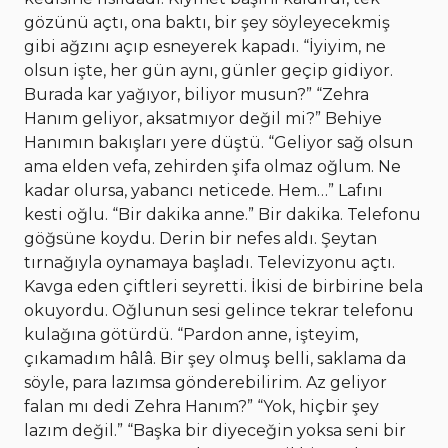
gözünü açtı, ona baktı, bir şey söyleyecekmiş
gibi ağzını açıp esneyerek kapadı. “İyiyim, ne
olsun işte, her gün aynı, günler geçip gidiyor.
Burada kar yağıyor, biliyor musun?” “Zehra
Hanım geliyor, aksatmıyor değil mi?” Behiye
Hanımın bakışları yere düştü. “Geliyor sağ olsun
ama elden vefa, zehirden şifa olmaz oğlum. Ne
kadar olursa, yabancı neticede. Hem…” Lafını
kesti oğlu. “Bir dakika anne.” Bir dakika. Telefonu
göğsüne koydu. Derin bir nefes aldı. Şeytan
tırnağıyla oynamaya başladı. Televizyonu açtı.
Kavga eden çiftleri seyretti. İkisi de birbirine bela
okuyordu. Oğlunun sesi gelince tekrar telefonu
kulağına götürdü. “Pardon anne, işteyim,
çıkamadım hâlâ. Bir şey olmuş belli, saklama da
söyle, para lazımsa gönderebilirim. Az geliyor
falan mı dedi Zehra Hanım?” “Yok, hiçbir şey
lazım değil.” “Başka bir diyeceğin yoksa seni bir