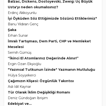
Balzac, Dickens, Dostoyevski, Zweig: Üç Büyük
Usta'yı neden okumalısınız?
Erdinç Akkoyunlu
İyi Öyküden Söz Ettiğimizde Sözünü Ettiklerimiz*
Banu Yıldıran Genç
Şaka
Erhan Sunar
İmralı Tartışması, Dem Parti, CHP ve Memleket
Meselesi
Semih Gümüş
“İkinci El Atomlarınız Değerinde Alınır!”
Ergin Ozan Ekşioğlu
"Yazınsal Tutkunun İzinde" Yazmanın Mutluluğu
Hülya Soyşekerci
Çağımızın Klişesi: Özgünlük Takıntısı
Aslı İdil Kaynar
Tür Olarak İklim Değişikliği Romanı
Deniz Gündoğan İbrişim
Edebiyat ve...