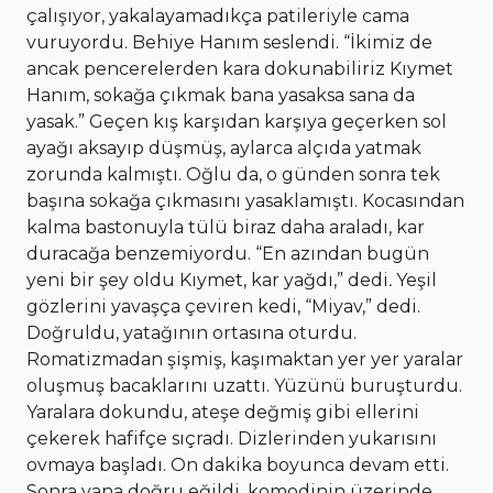
çalışıyor, yakalayamadıkça patileriyle cama
vuruyordu. Behiye Hanım seslendi. “İkimiz de
ancak pencerelerden kara dokunabiliriz Kıymet
Hanım, sokağa çıkmak bana yasaksa sana da
yasak.” Geçen kış karşıdan karşıya geçerken sol
ayağı aksayıp düşmüş, aylarca alçıda yatmak
zorunda kalmıştı. Oğlu da, o günden sonra tek
başına sokağa çıkmasını yasaklamıştı. Kocasından
kalma bastonuyla tülü biraz daha araladı, kar
duracağa benzemiyordu. “En azından bugün
yeni bir şey oldu Kıymet, kar yağdı,” dedi
.
Yeşil
gözlerini yavaşça çeviren kedi, “Miyav,” dedi.
Doğruldu, yatağının ortasına oturdu.
Romatizmadan şişmiş, kaşımaktan yer yer yaralar
oluşmuş bacaklarını uzattı. Yüzünü buruşturdu.
Yaralara dokundu, ateşe değmiş gibi ellerini
çekerek hafifçe sıçradı. Dizlerinden yukarısını
ovmaya başladı. On dakika boyunca devam etti.
Sonra yana doğru eğildi, komodinin üzerinde