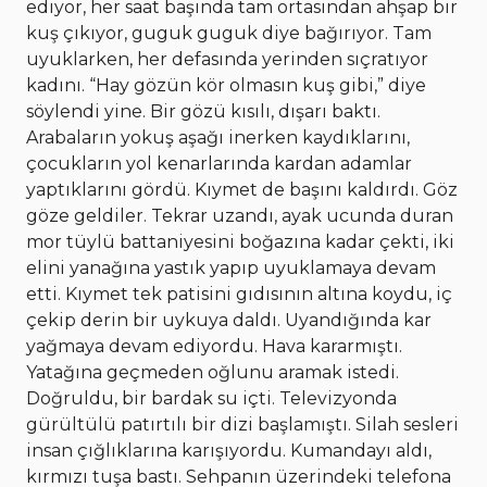
ediyor, her saat başında tam ortasından ahşap bir
kuş çıkıyor, guguk guguk diye bağırıyor. Tam
uyuklarken, her defasında yerinden sıçratıyor
kadını. “Hay gözün kör olmasın kuş gibi,” diye
söylendi yine. Bir gözü kısılı, dışarı baktı.
Arabaların yokuş aşağı inerken kaydıklarını,
çocukların yol kenarlarında kardan adamlar
yaptıklarını gördü. Kıymet de başını kaldırdı. Göz
göze geldiler. Tekrar uzandı, ayak ucunda duran
mor tüylü battaniyesini boğazına kadar çekti, iki
elini yanağına yastık yapıp uyuklamaya devam
etti. Kıymet tek patisini gıdısının altına koydu, iç
çekip derin bir uykuya daldı. Uyandığında kar
yağmaya devam ediyordu. Hava kararmıştı.
Yatağına geçmeden oğlunu aramak istedi.
Doğruldu, bir bardak su içti. Televizyonda
gürültülü patırtılı bir dizi başlamıştı. Silah sesleri
insan çığlıklarına karışıyordu. Kumandayı aldı,
kırmızı tuşa bastı. Sehpanın üzerindeki telefona