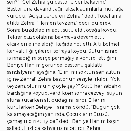
sen?” “Gel Zehra, şu bastonu ver bakayım.”
Bastonuna dayandı, ağır aksak adımlarla mutfağa
yürüdü. “Aç şu perdeleri Zehra,” dedi. Topal ama
atikti Zehra, “Hemen teyzem,” dedi, gülerek.
Sonra buzdolabını açtı, sütü aldı, ocağa koydu.
Tekrar buzdolabına bakmaya devam etti,
eksikleri eline aldığı kağıda not etti. Altı bölmeli
kahvaltılığı çıkardı, sofraya koydu. Sütün ısınıp
ısınmadığını serçe parmağıyla kontrol ettiğini
Behiye Hanım görünce, bastonu şaklattı
sandalyenin ayağına. “Elini mi soktun sen sütün
içine Zehra!” Zehra bastonun sesiyle irkildi.
“
Yok
teyzem, olur mu hiç öyle şey?” Sütü her sabahki
bardağına koyup, verdikten sonra cezveyi suyun
altına tutarken alt dudağını ısırdı. Ellerini
kurularken Behiye Hanıma döndü, “Bugün çok
kalamayacağım yanında. Çocukların ütüsü,
çamaşırı birikti iyice,” dedi. Behiye Hanım başını
salladı. Hızlıca kahvaltısını bitirdi. Zehra