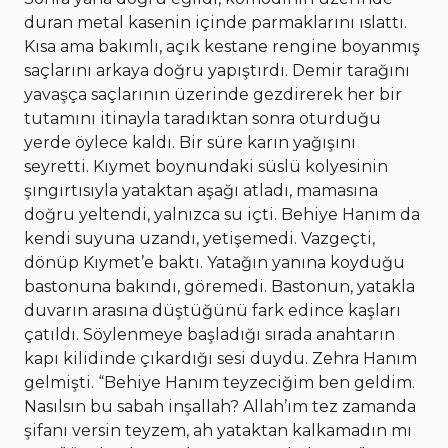
duran metal kasenin içinde parmaklarını ıslattı.
Kısa ama bakımlı, açık kestane rengine boyanmış
saçlarını arkaya doğru yapıştırdı. Demir tarağını
yavaşça saçlarının üzerinde gezdirerek her bir
tutamını itinayla taradıktan sonra oturduğu
yerde öylece kaldı. Bir süre karın yağışını
seyretti. Kıymet boynundaki süslü kolyesinin
şıngırtısıyla yataktan aşağı atladı, mamasına
doğru yeltendi, yalnızca su içti. Behiye Hanım da
kendi suyuna uzandı, yetişemedi. Vazgeçti,
dönüp Kıymet’e baktı. Yatağın yanına koyduğu
bastonuna bakındı, göremedi. Bastonun, yatakla
duvarın arasına düştüğünü fark edince kaşları
çatıldı. Söylenmeye başladığı sırada anahtarın
kapı kilidinde çıkardığı sesi duydu. Zehra Hanım
gelmişti. “Behiye Hanım teyzeciğim ben geldim.
Nasılsın bu sabah inşallah? Allah’ım tez zamanda
şifanı versin teyzem, ah yataktan kalkamadın mı