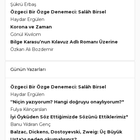
Şükrü Erbaş
Özgeci Bir Özge Denemeci: Salâh Birsel
Haydar Ergülen
Korona ve Zaman
Gönül Kıvılcım
Bilge Karasu’nun Kılavuz Adlı Romanı Üzerine
Özkan Ali Bozdemir
Günün Yazarları
Özgeci Bir Özge Denemeci: Salâh Birsel
Haydar Ergülen
“Niçin yazıyorum? Hangi doğruyu onaylıyorum?"
Fulya Kılınçarslan
İyi Öyküden Söz Ettiğimizde Sözünü Ettiklerimiz*
Banu Yıldıran Genç
Balzac, Dickens, Dostoyevski, Zweig: Üç Büyük
Usta'yı neden okumalısınız?