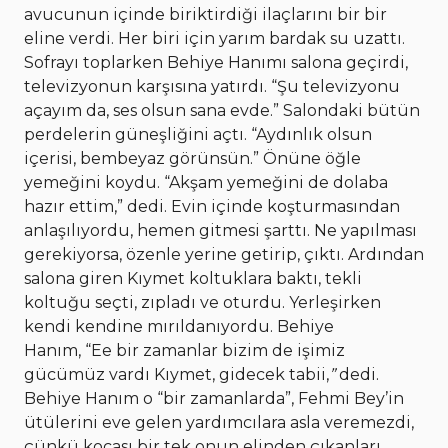
avucunun içinde biriktirdiği ilaçlarını bir bir
eline verdi. Her biri için yarım bardak su uzattı.
Sofrayı toplarken Behiye Hanımı salona geçirdi,
televizyonun karşısına yatırdı. “Şu televizyonu
açayım da, ses olsun sana evde.” Salondaki bütün
perdelerin güneşliğini açtı. “Aydınlık olsun
içerisi, bembeyaz görünsün.” Önüne öğle
yemeğini koydu. “Akşam yemeğini de dolaba
hazır ettim,” dedi. Evin içinde koşturmasından
anlaşılıyordu, hemen gitmesi şarttı. Ne yapılması
gerekiyorsa, özenle yerine getirip, çıktı. Ardından
salona giren Kıymet koltuklara baktı, tekli
koltuğu seçti, zıpladı ve oturdu. Yerleşirken
kendi kendine mırıldanıyordu. Behiye
Hanım, “Ee bir zamanlar bizim de işimiz
gücümüz vardı Kıymet, gidecek tabii,
”
dedi.
Behiye Hanım o “bir zamanlarda”, Fehmi Bey’in
ütülerini eve gelen yardımcılara asla veremezdi,
çünkü kocası bir tek onun elinden çıkanları