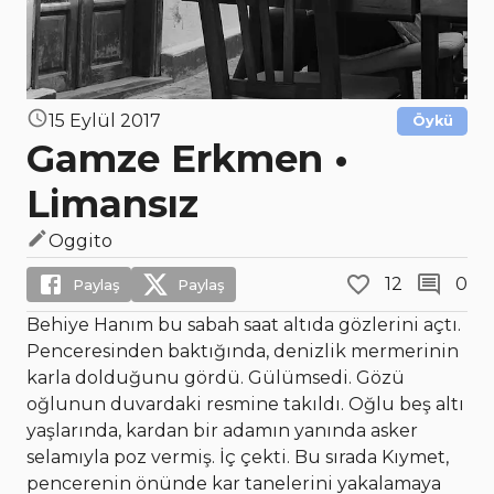
15 Eylül 2017
Öykü
Gamze Erkmen •
Limansız
Oggito
12
0
Paylaş
Paylaş
Behiye Hanım bu sabah saat altıda gözlerini açtı.
Penceresinden baktığında, denizlik mermerinin
karla dolduğunu gördü. Gülümsedi. Gözü
oğlunun duvardaki resmine takıldı. Oğlu beş altı
yaşlarında, kardan bir adamın yanında asker
selamıyla poz vermiş. İç çekti. Bu sırada Kıymet,
pencerenin önünde kar tanelerini yakalamaya