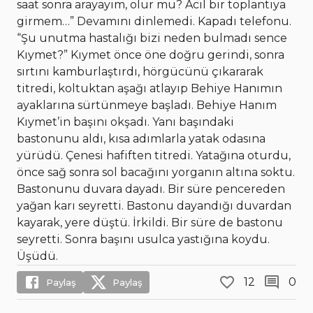
saat sonra arayayım, olur mu? Acil bir toplantıya
girmem…” Devamını dinlemedi. Kapadı telefonu.
“Şu unutma hastalığı bizi neden bulmadı sence
Kıymet?” Kıymet önce öne doğru gerindi, sonra
sırtını kamburlaştırdı, hörgücünü çıkararak
titredi, koltuktan aşağı atlayıp Behiye Hanımın
ayaklarına sürtünmeye başladı. Behiye Hanım
Kıymet’in başını okşadı. Yanı başındaki
bastonunu aldı, kısa adımlarla yatak odasına
yürüdü. Çenesi hafiften titredi. Yatağına oturdu,
önce sağ sonra sol bacağını yorganın altına soktu.
Bastonunu duvara dayadı. Bir süre pencereden
yağan karı seyretti. Bastonu dayandığı duvardan
kayarak, yere düştü. İrkildi. Bir süre de bastonu
seyretti. Sonra başını usulca yastığına koydu.
Üşüdü.
12
0
Paylaş
Paylaş