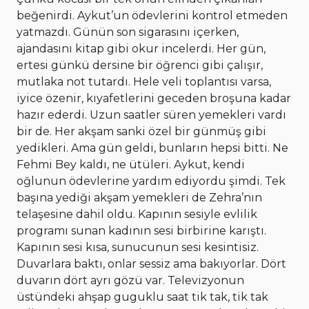
beğenirdi. Aykut’un ödevlerini kontrol etmeden
yatmazdı. Günün son sigarasını içerken,
ajandasını kitap gibi okur incelerdi. Her gün,
ertesi günkü dersine bir öğrenci gibi çalışır,
mutlaka not tutardı. Hele veli toplantısı varsa,
iyice özenir, kıyafetlerini geceden broşuna kadar
hazır ederdi. Uzun saatler süren yemekleri vardı
bir de. Her akşam sanki özel bir günmüş gibi
yedikleri. Ama gün geldi, bunların hepsi bitti. Ne
Fehmi Bey kaldı, ne ütüleri. Aykut, kendi
oğlunun ödevlerine yardım ediyordu şimdi. Tek
başına yediği akşam yemekleri de Zehra’nın
telaşesine dahil oldu. Kapının sesiyle evlilik
programı sunan kadının sesi birbirine karıştı.
Kapının sesi kısa, sunucunun sesi kesintisiz.
Duvarlara baktı, onlar sessiz ama bakıyorlar. Dört
duvarın dört ayrı gözü var. Televizyonun
üstündeki ahşap guguklu saat tik tak, tik tak