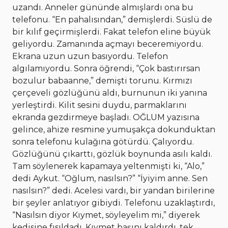
uzandı. Anneler gününde almışlardı ona bu
telefonu. “En pahalısından,” demişlerdi. Süslü de
bir kılıf geçirmişlerdi. Fakat telefon eline büyük
geliyordu. Zamanında açmayı beceremiyordu.
Ekrana uzun uzun basıyordu. Telefon
algılamıyordu. Sonra öğrendi, “Çok bastırırsan
bozulur babaanne,” demişti torunu. Kırmızı
çerçeveli gözlüğünü aldı, burnunun iki yanına
yerleştirdi. Kilit sesini duydu, parmaklarını
ekranda gezdirmeye başladı. OĞLUM yazısına
gelince, ahize resmine yumuşakça dokunduktan
sonra telefonu kulağına götürdü. Çalıyordu.
Gözlüğünü çıkarttı, gözlük boynunda asılı kaldı.
Tam söylenerek kapamaya yeltenmişti ki, “Alo,”
dedi Aykut. “Oğlum, nasılsın?” “İyiyim anne. Sen
nasılsın?” dedi. Acelesi vardı, bir yandan birilerine
bir şeyler anlatıyor gibiydi. Telefonu uzaklaştırdı,
“Nasılsın diyor Kıymet, söyleyelim mi,” diyerek
kedisine fısıldadı. Kıymet başını kaldırdı, tek